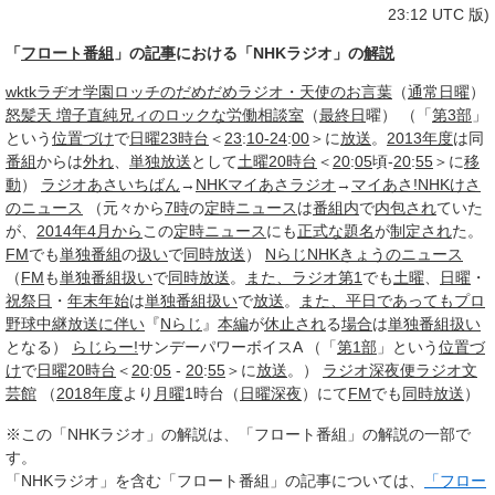
23:12 UTC 版)
「
フロート番組
」の
記事
における「NHKラジオ」の
解説
wktkラヂオ学園
ロッチのだめだめラジオ・天使のお言葉
（
通常
日曜
）
怒髪天 増子直純兄ィのロックな労働相談室
（
最終日
曜） （「
第3部
」
という
位置づけ
で
日曜
23時台
＜
23
:
10-24
:
00
＞に
放送
。
2013年度
は同
番組
からは
外れ
、
単独
放送
として
土曜
20時台
＜
20
:
05
頃-
20
:
55
＞に
移
動
）
ラジオあさいちばん
→
NHKマイあさラジオ
→
マイあさ!
NHKけさ
のニュース
（元々から
7時
の
定時ニュース
は
番組内
で
内包され
ていた
が、
2014年4月から
この
定時ニュース
にも
正式な
題名
が
制定され
た。
FM
でも
単独番組
の
扱い
で
同時放送
）
Nらじ
NHKきょうのニュース
（
FM
も
単独番組
扱い
で
同時放送
。
また、
ラジオ第1
でも
土曜
、
日曜
・
祝祭日
・
年末年始
は
単独番組
扱い
で
放送
。
また、
平日
であっても
プロ
野球中継
放送
に伴い
『
Nらじ
』
本編
が
休止され
る
場合
は
単独番組
扱い
となる）
らじらー!
サンデーパワーボイスA （「
第1部
」という
位置づ
け
で
日曜
20時台
＜
20
:
05
-
20
:
55
＞に
放送
。）
ラジオ深夜便
ラジオ文
芸館
（
2018年度
より
月曜
1時台（
日曜深夜
）にて
FM
でも
同時放送
）
※この「NHKラジオ」の解説は、「フロート番組」の解説の一部で
す。
「NHKラジオ」を含む「フロート番組」の記事については、
「フロー