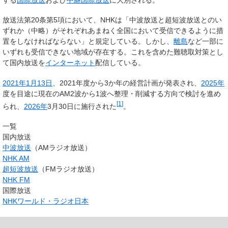
放送法第20条第5項において、NHKは「中波放送と超短波放送とのい
ずれか（中略）がそれぞれあまねく全国において受信できるように措
置をしなければならない」と規定している。しかし、
離島
など一部に
いずれも受信できない地域が存在する。これを含めた難聴取対策とし
て国内放送を
インターネット
配信している。
2021年
1月13日
、2021年度から3か年の経営計画が発表され、
2025年
度を目途に現在のAM2波から1波へ整理・削減する方向で検討を進め
[
1
]
られ、
2026年
3月30日に施行された
。
一覧
国内放送
中波放送
（AMラジオ放送）
NHK AM
超短波放送
（FMラジオ放送）
NHK FM
国際放送
NHKワールド・ラジオ日本