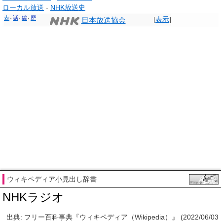
ローカル放送
-
NHK放送史
表
話
編
歴
[
表示
]
日本放送協会
ウィキペディア小見出し辞書
NHKラジオ
出典: フリー百科事典『ウィキペディア（Wikipedia）』 (2022/06/03