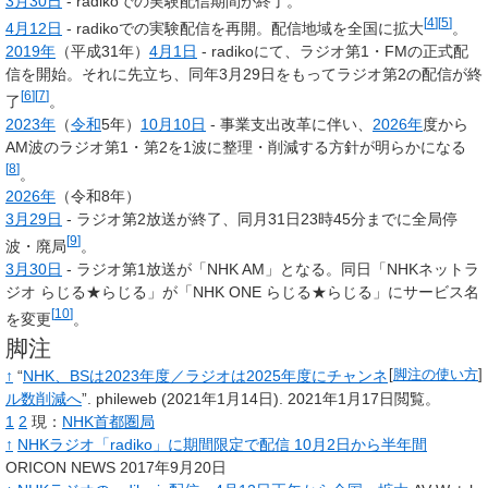
3月30日
- radikoでの実験配信期間が終了。
[
4
]
[
5
]
4月12日
- radikoでの実験配信を再開。配信地域を全国に拡大
。
2019年
（平成31年）
4月1日
- radikoにて、ラジオ第1・FMの正式配
信を開始。それに先立ち、同年3月29日をもってラジオ第2の配信が終
[
6
]
[
7
]
了
。
2023年
（
令和
5年）
10月10日
- 事業支出改革に伴い、
2026年
度から
AM波のラジオ第1・第2を1波に整理・削減する方針が明らかになる
[
8
]
。
2026年
（令和8年）
3月29日
- ラジオ第2放送が終了、同月31日23時45分までに全局停
[
9
]
波・廃局
。
3月30日
- ラジオ第1放送が「NHK AM」となる。同日「NHKネットラ
ジオ らじる★らじる」が「NHK ONE らじる★らじる」にサービス名
[
10
]
を変更
。
脚注
↑
“
NHK、BSは2023年度／ラジオは2025年度にチャンネ
[
脚注の使い方
]
ル数削減へ
”.
phileweb
(2021年1月14日).
2021年1月17日閲覧。
1
2
現：
NHK首都圏局
↑
NHKラジオ「radiko」に期間限定で配信 10月2日から半年間
ORICON NEWS 2017年9月20日