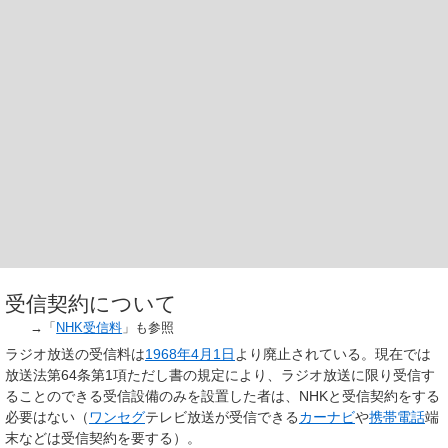
受信契約について
→「
NHK受信料
」も参照
ラジオ放送の受信料は
1968年
4月1日
より廃止されている。現在では
放送法第64条第1項ただし書の規定により、ラジオ放送に限り受信す
ることのできる受信設備のみを設置した者は、NHKと受信契約をする
必要はない（
ワンセグ
テレビ放送が受信できる
カーナビ
や
携帯電話
端
末などは受信契約を要する）。