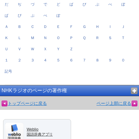
だ
ぢ
づ
で
ど
ば
び
ぶ
べ
ぼ
ぱ
ぴ
ぷ
ぺ
ぽ
Ａ
Ｂ
Ｃ
Ｄ
Ｅ
Ｆ
Ｇ
Ｈ
Ｉ
Ｊ
Ｋ
Ｌ
Ｍ
Ｎ
Ｏ
Ｐ
Ｑ
Ｒ
Ｓ
Ｔ
Ｕ
Ｖ
Ｗ
Ｘ
Ｙ
Ｚ
１
２
３
４
５
６
７
８
９
０
記号
NHKラジオのページの著作権
トップページに戻る
ページ上部に戻る
Weblio
国語辞典アプリ