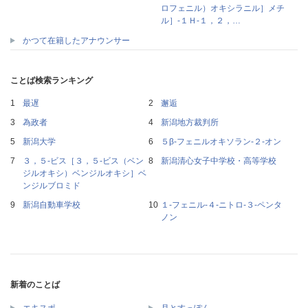
ロフェニル）オキシラニル］メチ
ル］‐１Ｈ‐１，２，…
かつて在籍したアナウンサー
ことば検索ランキング
最遅
邂逅
為政者
新潟地方裁判所
新潟大学
５β‐フェニルオキソラン‐２‐オン
３，５‐ビス［３，５‐ビス（ベン
新潟清心女子中学校・高等学校
ジルオキシ）ベンジルオキシ］ベ
ンジルブロミド
新潟自動車学校
１‐フェニル‐４‐ニトロ‐３‐ペンタ
ノン
新着のことば