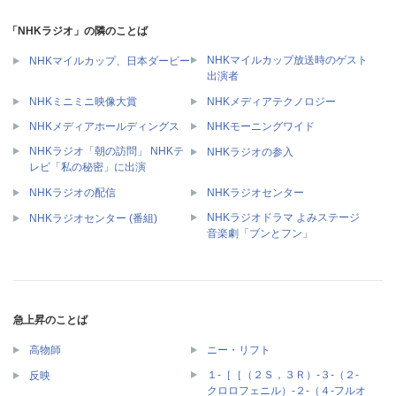
「NHKラジオ」の隣のことば
NHKマイルカップ放送時のゲスト
NHKマイルカップ、日本ダービー
出演者
NHKミニミニ映像大賞
NHKメディアテクノロジー
NHKメディアホールディングス
NHKモーニングワイド
NHKラジオ「朝の訪問」 NHKテ
NHKラジオの参入
レビ「私の秘密」に出演
NHKラジオの配信
NHKラジオセンター
NHKラジオドラマ よみステージ
NHKラジオセンター (番組)
音楽劇「ブンとフン」
急上昇のことば
高物師
ニー・リフト
１‐［［（２Ｓ，３Ｒ）‐３‐（２‐
反映
クロロフェニル）‐２‐（４‐フルオ