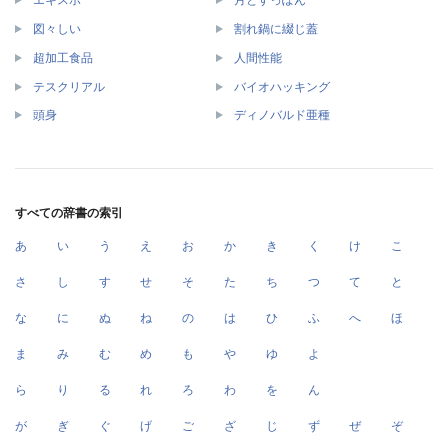
エキスポ
月とすっぽん
図々しい
割れ鍋に綴じ蓋
超加工食品
人間性能
テスクリアル
バイオハッキング
頭身
ディノバルド亜種
すべての辞書の索引
あ
い
う
え
お
か
き
く
け
こ
さ
し
す
せ
そ
た
ち
つ
て
と
な
に
ぬ
ね
の
は
ひ
ふ
へ
ほ
ま
み
む
め
も
や
ゆ
よ
ら
り
る
れ
ろ
わ
を
ん
が
ぎ
ぐ
げ
ご
ざ
じ
ず
ぜ
ぞ