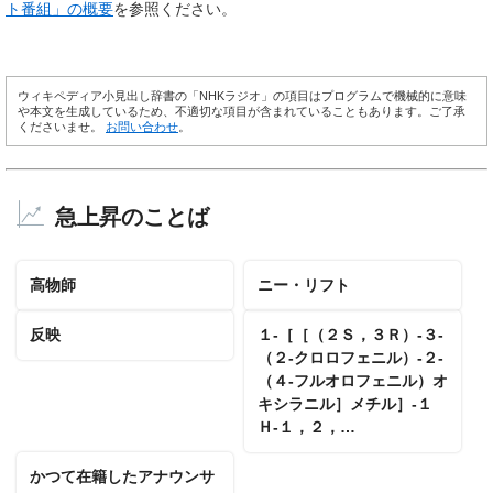
ト番組」の概要
を参照ください。
ウィキペディア小見出し辞書の「NHKラジオ」の項目はプログラムで機械的に意味
や本文を生成しているため、不適切な項目が含まれていることもあります。ご了承
くださいませ。
お問い合わせ
。
急上昇のことば
高物師
ニー・リフト
反映
１‐［［（２Ｓ，３Ｒ）‐３‐
（２‐クロロフェニル）‐２‐
（４‐フルオロフェニル）オ
キシラニル］メチル］‐１
Ｈ‐１，２，…
かつて在籍したアナウンサ