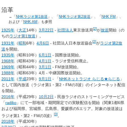
沿革
→「
NHKラジオ第1放送
」、「
NHKラジオ第2放送
」、「
NHK FM
」、
および「
NHK AM
」も参照
[
2
]
1925年
（
大正
14年）
3月22日
-
社団法人
東京放送局
が
放送
開始（の
ちの
ラジオ第1放送
）。
[
2
]
1931年
（
昭和
6年）
4月6日
- 社団法人日本放送協会
が
ラジオ第2放
送
を開始。
1935年
（昭和10年）
6月1日
- 国際放送開始。
1968年
（昭和43年）
4月1日
- ラジオ受信料廃止。
1969年
（昭和44年）
3月1日
- FM放送開始。
1988年
（昭和63年）4月 - 中継国際放送開始。
2011年
（
平成
23年）
9月1日
- 「
NHKネットラジオ らじる★らじる
」
として国内放送（ラジオ第1・第2・FMの3波）のインターネット配信
を開始。
2016年
（平成29年）
10月2日
- 民放ラジオのストリーミングサービス
「
radiko
」にて一部地域・期間限定での実験配信を開始（関東1都6県
および福岡県、宮城県、広島県、愛媛県の5エリア。対象の放送波は
[
3
]
ラジオ第1・第2・FMの3波）
。
2018年
（平成30年）