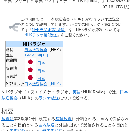
出典: フリー百科事典『ウィキペディア（Wikipedia）』 (2026/06/19
07:16 UTC 版)
この項目では、日本放送協会（NHK）が行うラジオ放送全
体について説明しています。かつてのNHKラジオ第1につい
ては「
NHKラジオ第1放送
」を、NHKラジオ第2については
「
NHKラジオ第2放送
」をご覧ください。
NHKラジオ
運営
日本放送協会
（NHK）
設立
1925年
3月1日
在籍国
日本
所在地
日本
演奏所
日本
外部リンク
日本放送協会（NHK）
NHKラジオ
（エヌエイチケイ ラジオ、
英語
:
NHK Radio
）では、
日本
放送協会
（NHK）の
ラジオ放送
について述べる。
概要
放送法
第2条第2号に規定する
基幹放送
に分類される。国内で受信され
ることを目的とする
国内放送
と外国において受信されることを目的と
する
国際放送
および
中継国際放送
に大別される。