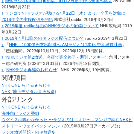
↑
NHKラジオのradiko.jp配信、4月12日正午から全国へ拡大
AV Watch
2018年3月22日
↑
ラジコでNHKラジオが聴ける4月12日（木）より、全国を対象に
2018年度の実験配信を開始
株式会社radiko 2018年3月22日
↑
2019年度 radiko経由のNHKラジオの配信について
NHK広報局 2019
年3月22日
↑
2019年4月以降のNHKラジオ配信について
radiko 2019年3月22日
↑
「
NHK、1000億円支出削減へ AMラジオは1本化 中期経営計画
」
『産経新聞』2023年10月10日。2023年12月18日閲覧。
↑
“
NHKラジオ第2放送、今夜で完全終了 - 週刊アスキー
”.
角川アスキ
ー総合研究所
(2026年3月31日).
2026年6月19日閲覧。
↑
“
NHKラジオ再編のお知らせ
”.
NHK.
2026年6月19日閲覧。
関連項目
NHK ONE らじる★らじる
NHK (地上デジタル音声放送)
外部リンク
NHK ONE らじる★らじる
海外向けラジオ番組
ウグイスは鳴かなかった 〜ラジオのはじまり〜 - マンガで読むNHKヒ
ストリー
-
ウェイバックマシン
（2015年9月27日アーカイブ分）
ラジオ放送開始
-
NHK放送史