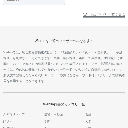
Weblioのアプリ一覧を見る
Weblioをご覧のユーザーのみなさまへ
Weblioでは、統合型辞書検索のほかに、「類語辞典」や「英和・和英辞典」、「手話
辞典」を利用することができます。辞書、類語辞典、英和・和英辞典、手話辞典は連
動しており、それぞれの検索結果へのリンクが表示されます。また、解説記事の本文
中では、Weblioに登録されている他のキーワードへのリンクが自動的に貼られます。
解説文で登場した分からないキーワードや気になるキーワードは、1クリックで検索結
果を表示することができます。
Weblio辞書のカテゴリ一覧
カテゴリトップ
建物・不動産
食品
ビジネス
学問
人名