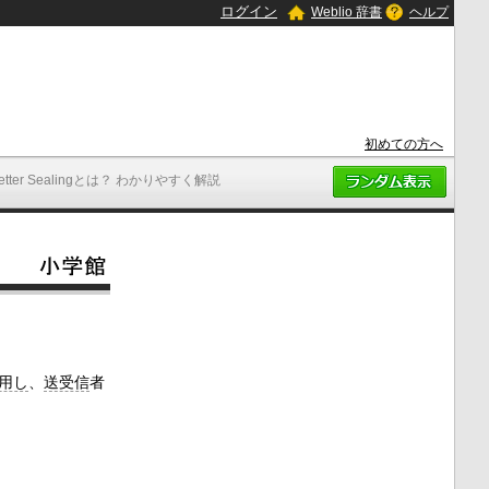
ログイン
Weblio 辞書
ヘルプ
初めての方へ
etter Sealingとは？ わかりやすく解説
用し
、
送受信
者