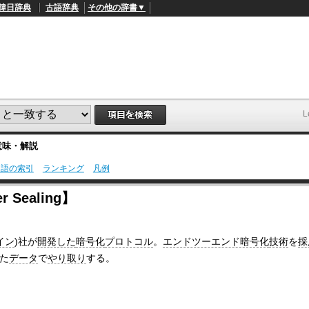
韓日辞典
古語辞典
その他の辞書▼
L
意味・解説
用語の索引
ランキング
凡例
L
/
o
 Sealing】
a
d
e
d
イン
)社が
開発した
暗号化
プロトコル
。
エンドツーエンド暗号化
技術
を
採
:
4
た
データ
で
やり取り
する。
1
.
2
1
%