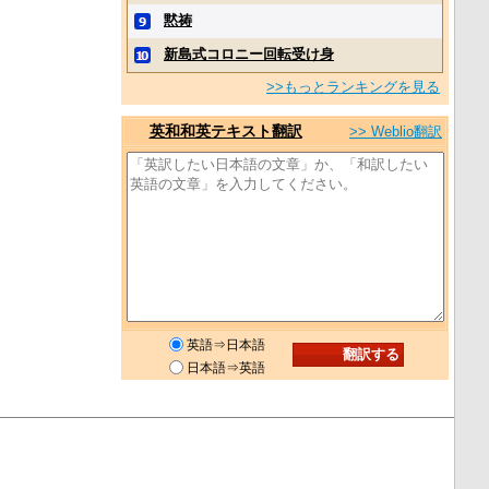
黙祷
新島式コロニー回転受け身
>>もっとランキングを見る
英和和英テキスト翻訳
>> Weblio翻訳
英語⇒日本語
日本語⇒英語