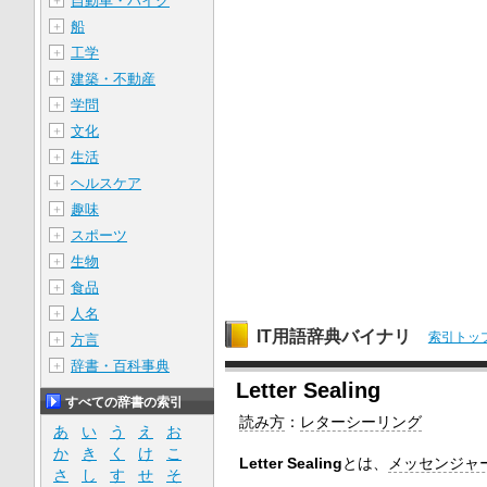
自動車・バイク
＋
船
＋
工学
＋
建築・不動産
＋
学問
＋
文化
＋
生活
＋
ヘルスケア
＋
趣味
＋
スポーツ
＋
生物
＋
食品
＋
人名
＋
IT用語辞典バイナリ
索引トッ
方言
＋
辞書・百科事典
＋
Letter Sealing
すべての辞書の索引
読み方
：
レターシーリング
あ
い
う
え
お
か
き
く
け
こ
Letter Sealing
とは、
メッセンジャ
さ
し
す
せ
そ