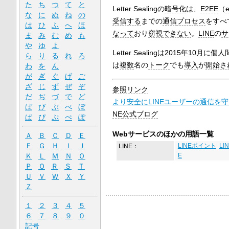
た
ち
つ
て
と
Letter Sealingの
暗号化
は、
E2EE
（
e
な
に
ぬ
ね
の
受信する
までの
通信
プロセス
をすべ
は
ひ
ふ
へ
ほ
なって
おり
窃視
できない
。
LINE
の
サ
ま
み
む
め
も
や
ゆ
よ
Letter Sealingは
2015年10月
に
個人
ら
り
る
れ
ろ
は
複数
名の
トーク
でも
導入
が
開始さ
わ
を
ん
が
ぎ
ぐ
げ
ご
ざ
じ
ず
ぜ
ぞ
参照リンク
だ
ぢ
づ
で
ど
より安全にLINEユーザーの通信を守る
ば
び
ぶ
べ
ぼ
NE
公式ブログ
ぱ
ぴ
ぷ
ぺ
ぽ
Webサービスのほかの用語一覧
Ａ
Ｂ
Ｃ
Ｄ
Ｅ
Ｆ
Ｇ
Ｈ
Ｉ
Ｊ
LINE：
LINEポイント
LI
Ｋ
Ｌ
Ｍ
Ｎ
Ｏ
E
Ｐ
Ｑ
Ｒ
Ｓ
Ｔ
Ｕ
Ｖ
Ｗ
Ｘ
Ｙ
Ｚ
１
２
３
４
５
６
７
８
９
０
記号