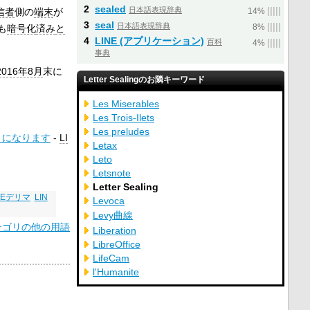
2
sealed
日本語表現辞典
|
|
|
|
|
信者
側の
端末
が
14%
3
seal
日本語表現辞典
|
|
|
|
|
も
暗号化
済み
と
8%
4
LINE (アプリケーション)
百科
|
|
|
|
|
4%
事典
2016年8月
末に
Letter Sealingのお隣キーワード
Les Miserables
Les Trois-Ilets
Les preludes
ようになります
-
LI
Letax
Leto
Letsnote
Letter Sealing
NEデリマ
LIN
Levoca
Levy曲線
カテゴリの他の用語
Liberation
LibreOffice
LifeCam
l'Humanite