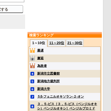
検索ランキング
1～10位
11～20位
21～30位
最遅
邂逅
為政者
新潟市立図書館
新潟地方裁判所
新潟大学
５β‐フェニルオキソラン‐２‐オン
３，５‐ビス［３，５‐ビス（ベンジルオキ
シ）ベンジルオキシ］ベンジルブロミド