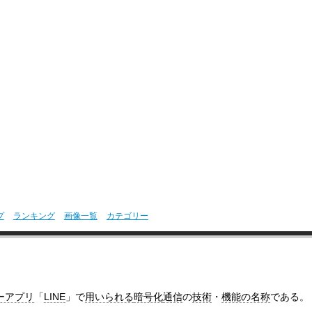
プ
ランキング
画像一覧
カテゴリー
ーアプリ
「
LINE
」で
用いられる
暗号化
通信
の
技術
・
機能の名称
である。