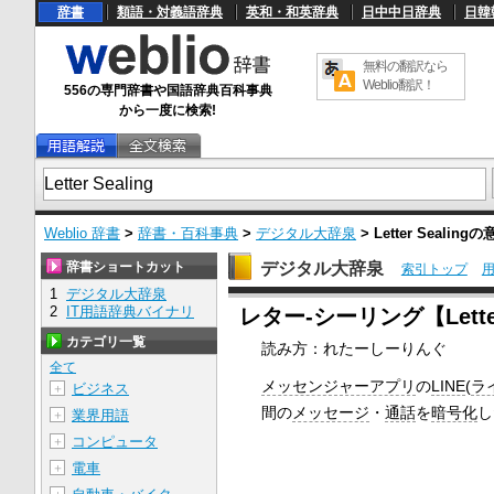
辞書
類語・対義語辞典
英和・和英辞典
日中中日辞典
日韓
無料の翻訳なら
Weblio翻訳！
556の専門辞書や国語辞典百科事典
から一度に検索!
Weblio 辞書
>
辞書・百科事典
>
デジタル大辞泉
>
Letter Sealing
の
辞書ショートカット
デジタル大辞泉
索引トップ
1
デジタル大辞泉
U
2
IT用語辞典バイナリ
レター‐シーリング【Letter
n
m
カテゴリ一覧
読み方：れたーしーりんぐ
u
t
全て
e
メッセンジャーアプリ
の
LINE
(
ラ
ビジネス
＋
間の
メッセージ
・
通話
を
暗号化
し
業界用語
＋
コンピュータ
＋
電車
＋