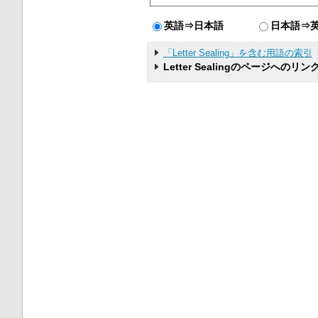
英語⇒日本語
日本語⇒
「Letter Sealing」を含む用語の索引
Letter Sealingのページへのリン