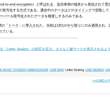
nd-to-end encryption
）と
呼ばれる
、
送信
者側の
端末
から
発信され
て
受
て
暗号化
する
方式
である。
通信
中の
データ
はどの
タイミング
で
窃取
して
ーバー
も
暗号化
された
データ
を
橋渡し
するのみである。
間の「
トーク
」に
導入され
た。
当初
は
1対1
の
やり取り
にのみ
適用され
、
れ
ている。
「Letter Sealing」の対応を拡大。まもなく鍵マークが表示される
NE MUSIC STUDENT AMBASSADOR
LINE MAN
Letter Sealing
LINE WORKS
LI
>>LINE