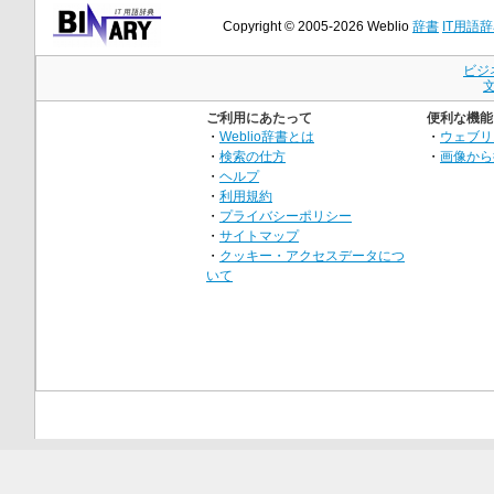
Copyright © 2005-2026 Weblio
辞書
IT用語
ビジ
ご利用にあたって
便利な機能
・
Weblio辞書とは
・
ウェブリ
・
検索の仕方
・
画像から
・
ヘルプ
・
利用規約
・
プライバシーポリシー
・
サイトマップ
・
クッキー・アクセスデータにつ
いて