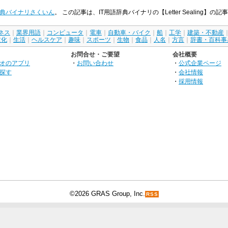
辞典バイナリさくいん
。 この記事は、IT用語辞典バイナリの【Letter Sealing】
ネス
｜
業界用語
｜
コンピュータ
｜
電車
｜
自動車・バイク
｜
船
｜
工学
｜
建築・不動産
文化
｜
生活
｜
ヘルスケア
｜
趣味
｜
スポーツ
｜
生物
｜
食品
｜
人名
｜
方言
｜
辞書・百科事
お問合せ・ご要望
会社概要
オのアプリ
・
お問い合わせ
・
公式企業ページ
探す
・
会社情報
・
採用情報
©2026 GRAS Group, Inc.
RSS