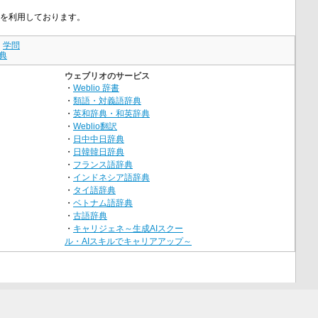
の記事を利用しております。
｜
学問
典
ウェブリオのサービス
・
Weblio 辞書
・
類語・対義語辞典
・
英和辞典・和英辞典
・
Weblio翻訳
・
日中中日辞典
・
日韓韓日辞典
・
フランス語辞典
・
インドネシア語辞典
・
タイ語辞典
・
ベトナム語辞典
・
古語辞典
・
キャリジェネ～生成AIスクー
ル・AIスキルでキャリアアップ～