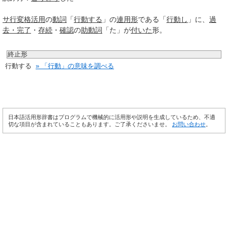
サ行変格活用
の
動詞
「
行動する
」の
連用形
である「
行動し
」に、
過
去・完了
・
存続
・
確認
の
助動詞
「た」が
付いた
形。
終止形
行動する
» 「行動」の意味を調べる
日本語活用形辞書はプログラムで機械的に活用形や説明を生成しているため、不適
切な項目が含まれていることもあります。ご了承くださいませ。
お問い合わせ
。