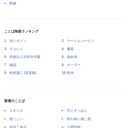
黙祷
ことば検索ランキング
姉とボイン
マートルコービン
チョレイ
邂逅
学校法人吉祥寺学園
為政者
確認
オーダー
松村謙三 (実業家)
矜持
新着のことば
エキスポ
月とすっぽん
図々しい
割れ鍋に綴じ蓋
超加工食品
人間性能