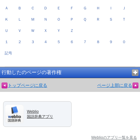
Ａ
Ｂ
Ｃ
Ｄ
Ｅ
Ｆ
Ｇ
Ｈ
Ｉ
Ｊ
Ｋ
Ｌ
Ｍ
Ｎ
Ｏ
Ｐ
Ｑ
Ｒ
Ｓ
Ｔ
Ｕ
Ｖ
Ｗ
Ｘ
Ｙ
Ｚ
１
２
３
４
５
６
７
８
９
０
記号
行動したのページの著作権
トップページに戻る
ページ上部に戻る
Weblio
国語辞典アプリ
Weblioのアプリ一覧を見る