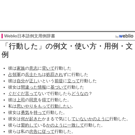
Weblio日本語例文用例辞書
「行動した」の例文・使い方・用例・文
例
彼は
家族
の
意志
に
背いて
行動した
占領軍
の
兵士たち
は
処罰され
ずに行動した
彼は
自分
が
正し
いという
前提
に
立って
行動した
彼女は
間違った
情報
に
基づいて
行動した
ぐだぐだ
言って
ないで行動したら
どうなの
？
彼は
上司
の
同意
を
得て
行動した。
私は
思いやり
をもって
行動したい
。
彼女は
勇気
を
持って
行動した。
彼女は
何が
起きた
かまるで気にし
ていない
かのように
行動した。
彼らは
盟約して
いる
かのように
一致して
行動した。
彼らは私の
忠告
に従って
行動した。