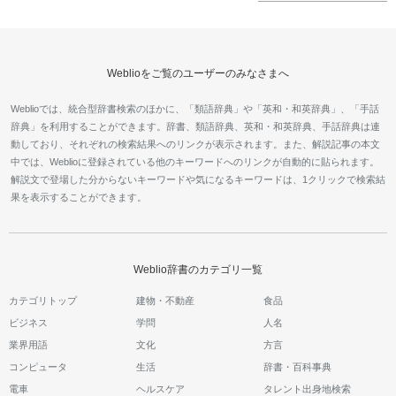
Weblioをご覧のユーザーのみなさまへ
Weblioでは、統合型辞書検索のほかに、「類語辞典」や「英和・和英辞典」、「手話
辞典」を利用することができます。辞書、類語辞典、英和・和英辞典、手話辞典は連
動しており、それぞれの検索結果へのリンクが表示されます。また、解説記事の本文
中では、Weblioに登録されている他のキーワードへのリンクが自動的に貼られます。
解説文で登場した分からないキーワードや気になるキーワードは、1クリックで検索結
果を表示することができます。
Weblio辞書のカテゴリ一覧
カテゴリトップ
建物・不動産
食品
ビジネス
学問
人名
業界用語
文化
方言
コンピュータ
生活
辞書・百科事典
電車
ヘルスケア
タレント出身地検索