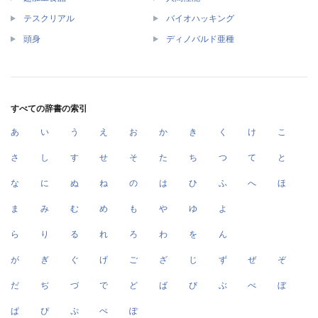
テスクリアル
バイオハッキング
頭身
ディノバルド亜種
すべての辞書の索引
あ
い
う
え
お
か
き
く
け
こ
さ
し
す
せ
そ
た
ち
つ
て
と
な
に
ぬ
ね
の
は
ひ
ふ
へ
ほ
ま
み
む
め
も
や
ゆ
よ
ら
り
る
れ
ろ
わ
を
ん
が
ぎ
ぐ
げ
ご
ざ
じ
ず
ぜ
ぞ
だ
ぢ
づ
で
ど
ば
び
ぶ
べ
ぼ
ぱ
ぴ
ぷ
ぺ
ぽ