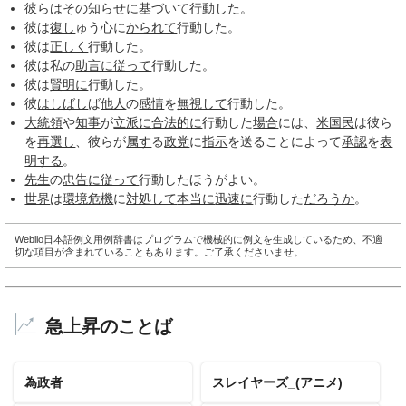
彼らはその
知らせ
に
基づいて
行動した。
彼は
復し
ゅう心に
かられて
行動した。
彼は
正しく
行動した。
彼は私の
助言
に従って
行動した。
彼は
賢明に
行動した。
彼
はしばし
ば
他人
の
感情
を
無視して
行動した。
大統領
や
知事
が
立派に
合法的に
行動した
場合
には、
米国民
は彼ら
を
再選し
、彼らが
属す
る
政党
に
指示
を送ることによって
承認
を
表
明する
。
先生
の
忠告
に従って
行動したほうがよい。
世界
は
環境危機
に
対処して
本当に
迅速に
行動した
だろうか
。
Weblio日本語例文用例辞書はプログラムで機械的に例文を生成しているため、不適
切な項目が含まれていることもあります。ご了承くださいませ。
急上昇のことば
為政者
スレイヤーズ_(アニメ)