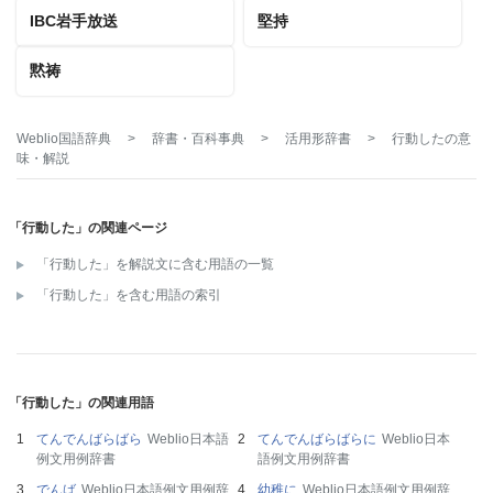
IBC岩手放送
堅持
黙祷
Weblio国語辞典
>
辞書・百科事典
>
活用形辞書
>
行動した
の意
味・解説
「行動した」の関連ページ
「行動した」を解説文に含む用語の一覧
「行動した」を含む用語の索引
「行動した」の関連用語
てんでんばらばら
Weblio日本語
てんでんばらばらに
Weblio日本
例文用例辞書
語例文用例辞書
でんば
Weblio日本語例文用例辞
幼稚に
Weblio日本語例文用例辞