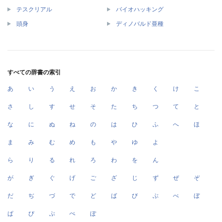
テスクリアル
バイオハッキング
頭身
ディノバルド亜種
すべての辞書の索引
あ
い
う
え
お
か
き
く
け
こ
さ
し
す
せ
そ
た
ち
つ
て
と
な
に
ぬ
ね
の
は
ひ
ふ
へ
ほ
ま
み
む
め
も
や
ゆ
よ
ら
り
る
れ
ろ
わ
を
ん
が
ぎ
ぐ
げ
ご
ざ
じ
ず
ぜ
ぞ
だ
ぢ
づ
で
ど
ば
び
ぶ
べ
ぼ
ぱ
ぴ
ぷ
ぺ
ぽ