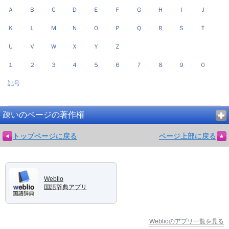
Ａ
Ｂ
Ｃ
Ｄ
Ｅ
Ｆ
Ｇ
Ｈ
Ｉ
Ｊ
Ｋ
Ｌ
Ｍ
Ｎ
Ｏ
Ｐ
Ｑ
Ｒ
Ｓ
Ｔ
Ｕ
Ｖ
Ｗ
Ｘ
Ｙ
Ｚ
１
２
３
４
５
６
７
８
９
０
記号
疎いのページの著作権
トップページに戻る
ページ上部に戻る
Weblio
国語辞典アプリ
Weblioのアプリ一覧を見る