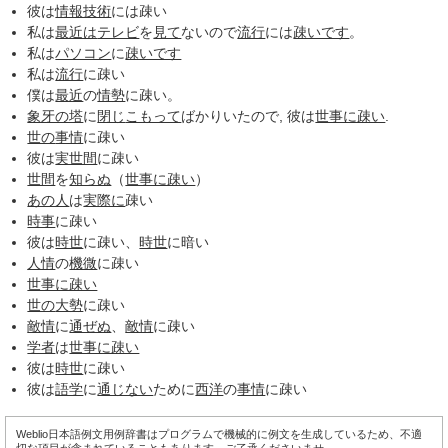
彼は
情報技術
には疎い
私は
最近は
テレビ
を
見て
ないので
流行
には
疎いです
。
私は
パソコン
に
疎いです
私は
流行
に疎い
僕は
最近
の
情勢
に疎い。
象牙の塔
に
閉じ
こもって
ばかりいたので, 彼は
世事に疎い
.
世の
事情
に疎い
彼は
実世間
に疎い
世間
を
知らぬ
（
世事に疎い
）
あの人
は
実際に
疎い
時事
に疎い
彼は
時世
に疎い、
時世
に暗い
人情
の
機微
に疎い
世事に疎い
世の
大勢
に疎い
敵情
に
通ぜぬ
、
敵情
に疎い
学者
は
世事に疎い
彼は
時世
に疎い
彼は
語学
に
通じない
ために
西洋
の
事情
に疎い
Weblio日本語例文用例辞書はプログラムで機械的に例文を生成しているため、不適