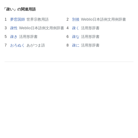
「疎い」の関連用語
夢窓国師
世界宗教用語
別後
Weblio日本語例文用例辞書
疎性
Weblio日本語例文用例辞書
疎く
活用形辞書
疎き
活用形辞書
疎な
活用形辞書
おろぬく
あがつま語
疎に
活用形辞書