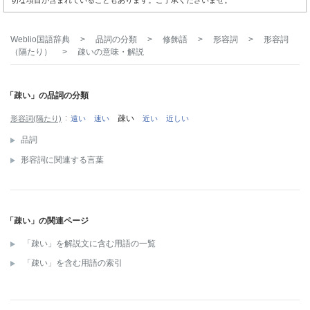
切な項目が含まれていることもあります。ご了承くださいませ。
Weblio国語辞典
>
品詞の分類
>
修飾語
>
形容詞
>
形容詞
（隔たり）
>
疎い
の意味・解説
「疎い」の品詞の分類
疎い
形容詞(隔たり)
遠い
速い
近い
近しい
品詞
形容詞に関連する言葉
「疎い」の関連ページ
「疎い」を解説文に含む用語の一覧
「疎い」を含む用語の索引