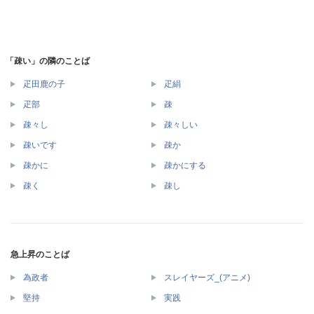
「疎い」の隣のことば
疋田鹿の子
疋絹
疋部
疎
疎々し
疎々しい
疎いです
疎か
疎かに
疎かにする
疎く
疎し
急上昇のことば
為政者
スレイヤーズ_(アニメ)
堅持
実践