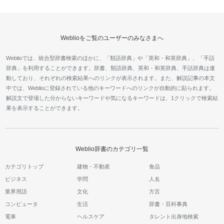
Weblioをご覧のユーザーのみなさまへ
Weblioでは、統合型辞書検索のほかに、「類語辞典」や「英和・和英辞典」、「手話
辞典」を利用することができます。辞書、類語辞典、英和・和英辞典、手話辞典は連
動しており、それぞれの検索結果へのリンクが表示されます。また、解説記事の本文
中では、Weblioに登録されている他のキーワードへのリンクが自動的に貼られます。
解説文で登場した分からないキーワードや気になるキーワードは、1クリックで検索結
果を表示することができます。
Weblio辞書のカテゴリ一覧
カテゴリトップ
建物・不動産
食品
ビジネス
学問
人名
業界用語
文化
方言
コンピュータ
生活
辞書・百科事典
電車
ヘルスケア
タレント出身地検索