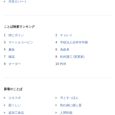
河本ロバート
ことば検索ランキング
姉とボイン
チョレイ
マートルコービン
学校法人吉祥寺学園
邂逅
為政者
確認
松村謙三 (実業家)
オーダー
矜持
新着のことば
エキスポ
月とすっぽん
図々しい
割れ鍋に綴じ蓋
超加工食品
人間性能