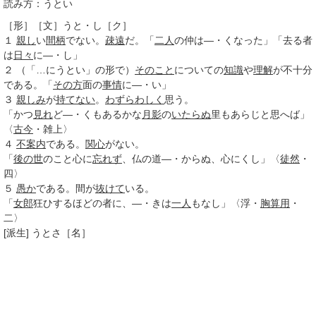
読み方：うとい
［形］
［文］うと・し
［ク］
１
親し
い
間柄
でない。
疎遠
だ。「
二人
の仲は―・くなった」「去る者
は
日々
に―・し」
２
（「…にうとい」の形で）
そのこと
についての
知識
や
理解
が不十分
である。「
その方
面の
事情
に―・い」
３
親しみ
が
持てない
。
わずらわしく
思う。
「かつ
見れ
ど―・くもあるかな
月影
の
いたらぬ
里もあらじと思へば」
〈
古今
・雑上〉
４
不案内
である。
関心
がない。
「
後の世
のこと心に
忘れず
、仏の道―・からぬ、心にくし」〈
徒然
・
四〉
５
愚か
である。間が
抜けて
いる。
「
女郎
狂ひするほどの者に、―・きは
一人
もなし」〈浮・
胸算用
・
二〉
[派生]
うとさ
［名］