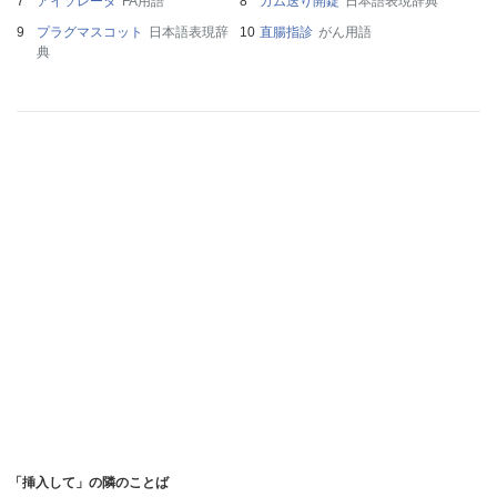
アイソレータ
FA用語
カム送り開錠
日本語表現辞典
プラグマスコット
日本語表現辞
直腸指診
がん用語
典
「挿入して」の隣のことば