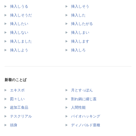
挿入しうる
挿入しそう
挿入しそうだ
挿入した
挿入したい
挿入したがる
挿入しない
挿入しまい
挿入しました
挿入します
挿入しよう
挿入しろ
新着のことば
エキスポ
月とすっぽん
図々しい
割れ鍋に綴じ蓋
超加工食品
人間性能
テスクリアル
バイオハッキング
頭身
ディノバルド亜種