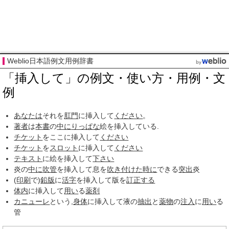
Weblio日本語例文用例辞書
「挿入して」の例文・使い方・用例・文
例
あなたは
それを
肛門
に挿入して
ください
。
著者
は
本書
の
中に
りっぱな
絵を挿入している.
チケット
をここに挿入して
ください
チケット
を
スロット
に挿入して
ください
テキスト
に絵を挿入して
下さい
炎の
中に
吹管
を挿入して息を
吹き付けた
時に
できる
突出
炎
(
印刷
で)
鉛版
に
活字
を挿入して版を
訂正する
体内
に挿入して
用い
る
薬剤
カニューレ
という,
身体
に挿入して液の
抽出
と
薬物
の
注入
に
用い
る
管