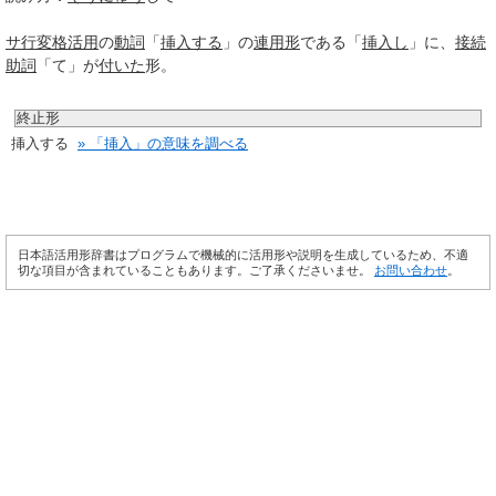
サ行変格活用
の
動詞
「
挿入する
」の
連用形
である「
挿入し
」に、
接続
助詞
「て」が
付いた
形。
終止形
挿入する
» 「挿入」の意味を調べる
日本語活用形辞書はプログラムで機械的に活用形や説明を生成しているため、不適
切な項目が含まれていることもあります。ご了承くださいませ。
お問い合わせ
。