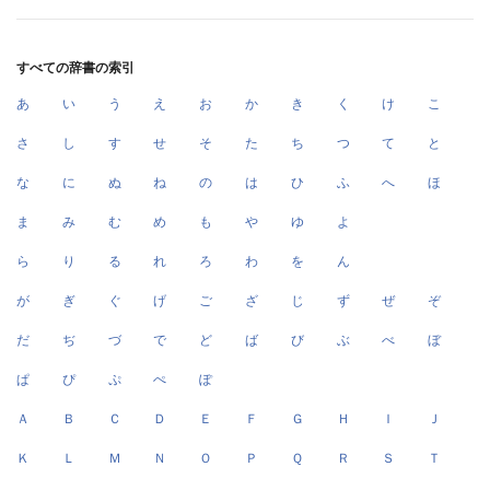
すべての辞書の索引
あ
い
う
え
お
か
き
く
け
こ
さ
し
す
せ
そ
た
ち
つ
て
と
な
に
ぬ
ね
の
は
ひ
ふ
へ
ほ
ま
み
む
め
も
や
ゆ
よ
ら
り
る
れ
ろ
わ
を
ん
が
ぎ
ぐ
げ
ご
ざ
じ
ず
ぜ
ぞ
だ
ぢ
づ
で
ど
ば
び
ぶ
べ
ぼ
ぱ
ぴ
ぷ
ぺ
ぽ
Ａ
Ｂ
Ｃ
Ｄ
Ｅ
Ｆ
Ｇ
Ｈ
Ｉ
Ｊ
Ｋ
Ｌ
Ｍ
Ｎ
Ｏ
Ｐ
Ｑ
Ｒ
Ｓ
Ｔ