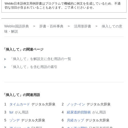
Weblio日本語例文用例辞書はプログラムで機械的に例文を生成しているため、不適
切な項目が含まれていることもあります。ご了承くださいませ。
Weblio国語辞典
>
辞書・百科事典
>
活用形辞書
>
挿入して
の意
味・解説
「挿入して」の関連ページ
「挿入して」を解説文に含む用語の一覧
「挿入して」を含む用語の索引
「挿入して」の関連用語
タイムカード
デジタル大辞泉
ノック‐イン
デジタル大辞泉
tur
がん用語
経尿道的切除術
がん用語
ゾンデ
デジタル大辞泉
月経カップ
デジタル大辞泉