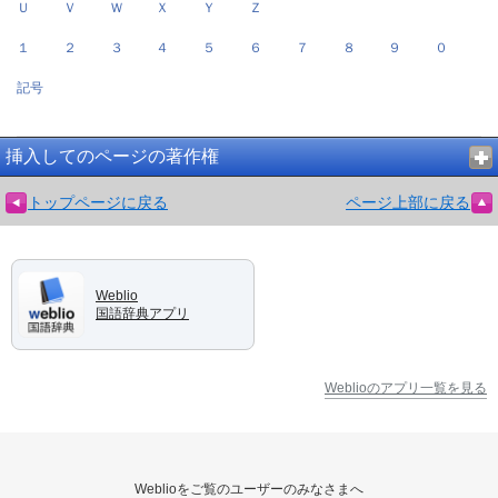
Ｕ
Ｖ
Ｗ
Ｘ
Ｙ
Ｚ
１
２
３
４
５
６
７
８
９
０
記号
挿入してのページの著作権
トップページに戻る
ページ上部に戻る
Weblio
国語辞典アプリ
Weblioのアプリ一覧を見る
Weblioをご覧のユーザーのみなさまへ