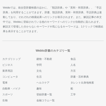
Weblioでは、統合型辞書検索のほかに、「類語辞典」や「英和・和英辞典」、「手話
辞典」を利用することができます。辞書、類語辞典、英和・和英辞典、手話辞典は連
動しており、それぞれの検索結果へのリンクが表示されます。また、解説記事の本文
中では、Weblioに登録されている他のキーワードへのリンクが自動的に貼られます。
解説文で登場した分からないキーワードや気になるキーワードは、1クリックで検索結
果を表示することができます。
Weblio辞書のカテゴリ一覧
カテゴリトップ
建物・不動産
食品
ビジネス
学問
人名
業界用語
文化
方言
コンピュータ
生活
辞書・百科事典
電車
ヘルスケア
タレント出身地検索
自動車・バイク
趣味
船
スポーツ
登録辞書一覧
工学
生物
金融コラム一覧