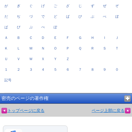
が
ぎ
ぐ
げ
ご
ざ
じ
ず
ぜ
ぞ
だ
ぢ
づ
で
ど
ば
び
ぶ
べ
ぼ
ぱ
ぴ
ぷ
ぺ
ぽ
Ａ
Ｂ
Ｃ
Ｄ
Ｅ
Ｆ
Ｇ
Ｈ
Ｉ
Ｊ
Ｋ
Ｌ
Ｍ
Ｎ
Ｏ
Ｐ
Ｑ
Ｒ
Ｓ
Ｔ
Ｕ
Ｖ
Ｗ
Ｘ
Ｙ
Ｚ
１
２
３
４
５
６
７
８
９
０
記号
密売のページの著作権
トップページに戻る
ページ上部に戻る