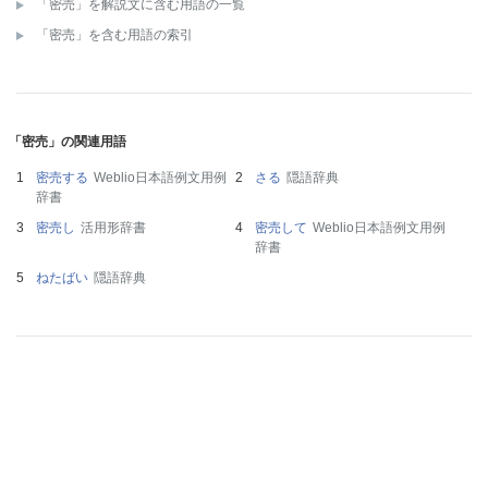
「密売」を解説文に含む用語の一覧
「密売」を含む用語の索引
「密売」の関連用語
密売する
Weblio日本語例文用例
さる
隠語辞典
辞書
密売し
活用形辞書
密売して
Weblio日本語例文用例
辞書
ねたばい
隠語辞典