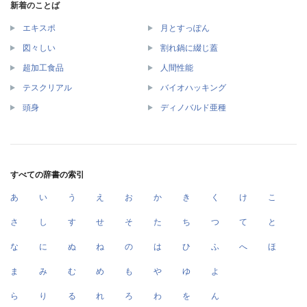
新着のことば
エキスポ
月とすっぽん
図々しい
割れ鍋に綴じ蓋
超加工食品
人間性能
テスクリアル
バイオハッキング
頭身
ディノバルド亜種
すべての辞書の索引
あ
い
う
え
お
か
き
く
け
こ
さ
し
す
せ
そ
た
ち
つ
て
と
な
に
ぬ
ね
の
は
ひ
ふ
へ
ほ
ま
み
む
め
も
や
ゆ
よ
ら
り
る
れ
ろ
わ
を
ん