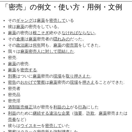
「密売」の例文・使い方・用例・文例
その
ギャング
は
麻薬
を
密売して
いる
彼は
麻薬
の密売をしている。
麻薬
の密売は
根こそぎ
絶やさ
なければ
ならない
。
その
倉庫
は
麻薬
密売者の
隠れみの
だった。
その
政治家
は
何年
間も、
麻薬
の
密売買
をしてきた。
我々は
麻薬
密売人
に対して
団結した
.
密売.
麻薬
の密売.
麻薬
を
密売する
.
刑事
はついに
麻薬
密売の
現場
を
取り押さえた
.
密告
の
おかげで
警察
は
麻薬
密売の
現場
を
押さえ
ることができた.
密売者
密売品
密売淫
酒類
販売
修正
法が密売を
利益
の上
がる
行為
にした
利益
のために
継続する
違法な
企業
（
強要
、
詐欺
、
麻薬
密売または
売春
など）
彼らは
ウイスキー
を
密売して
いた
警察
は
クラック
密売
所を
強制捜査
した