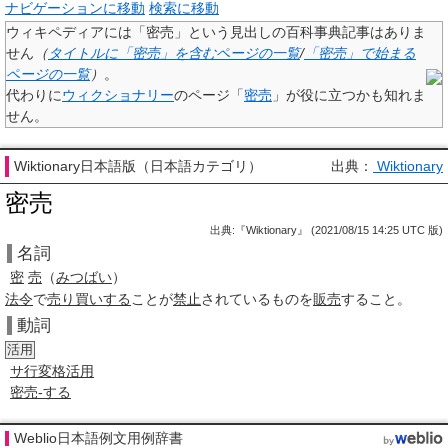
ナビゲーションに移動
検索に移動
ウィキペディアには「
密売
」という見出しの百科事典記事はありま
せん
（
タイトルに「密売」を含むページの一覧
/
「密売」で始まる
ページの一覧
）
。
代わりに
ウィクショナリー
のページ「
密売
」が役に立つかも知れま
せん。
Wiktionary日本語版（日本語カテゴリ）
出典：
Wiktionary
密売
出典:『Wiktionary』 (2021/08/15 14:25 UTC 版)
名詞
密
売
（
みつばい
）
法令
で
売り買いする
ことが
禁止
されているものを
販売
すること。
動詞
活用
サ行変格活用
密売-する
Weblio日本語例文用例辞書