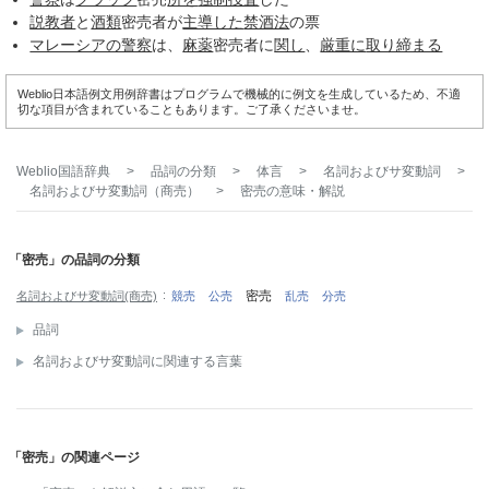
説教者
と
酒類
密売者が
主導した
禁酒法
の票
マレーシアの警察
は、
麻薬
密売者に
関し
、
厳重に
取り締まる
Weblio日本語例文用例辞書はプログラムで機械的に例文を生成しているため、不適
切な項目が含まれていることもあります。ご了承くださいませ。
Weblio国語辞典
>
品詞の分類
>
体言
>
名詞およびサ変動詞
>
名詞およびサ変動詞（商売）
>
密売
の意味・解説
「密売」の品詞の分類
密売
名詞およびサ変動詞(商売)
競売
公売
乱売
分売
品詞
名詞およびサ変動詞に関連する言葉
「密売」の関連ページ