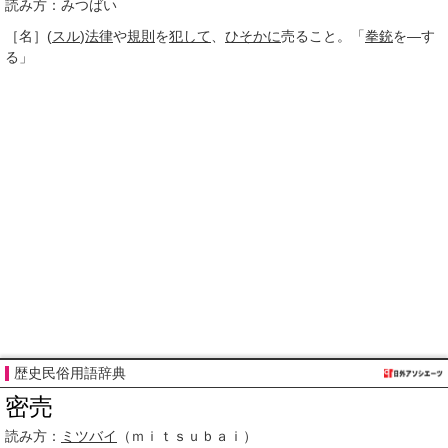
読み方：みつばい
［名］
(
スル
)
法律
や
規則
を
犯して
、
ひそかに
売ること。「
拳銃
を―す
る」
歴史民俗用語辞典
密売
読み方：
ミツバイ
（ｍｉｔｓｕｂａｉ）