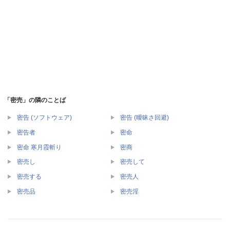
「密売」の隣のことば
密告 (ソフトウェア)
密告 (曖昧さ回避)
密告者
密命
密命 寒月霞斬り
密商
密売し
密売して
密売する
密売人
密売品
密売淫