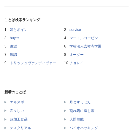
ことば検索ランキング
姉とボイン
service
buyer
マートルコービン
邂逅
学校法人吉祥寺学園
確認
オーダー
トリッシュヴァンディヴァー
チョレイ
新着のことば
エキスポ
月とすっぽん
図々しい
割れ鍋に綴じ蓋
超加工食品
人間性能
テスクリアル
バイオハッキング