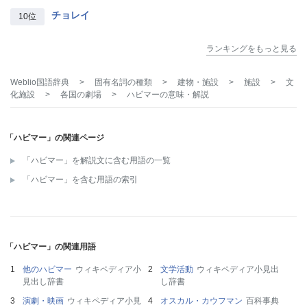
チョレイ
10位
ランキングをもっと見る
Weblio国語辞典
>
固有名詞の種類
>
建物・施設
>
施設
>
文
化施設
>
各国の劇場
>
ハビマー
の意味・解説
「ハビマー」の関連ページ
「ハビマー」を解説文に含む用語の一覧
「ハビマー」を含む用語の索引
「ハビマー」の関連用語
他のハビマー
ウィキペディア小
文学活動
ウィキペディア小見出
見出し辞書
し辞書
演劇・映画
ウィキペディア小見
オスカル・カウフマン
百科事典