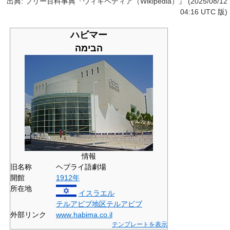
出典: フリー百科事典『ウィキペディア（Wikipedia）』 (2025/08/12
04:16 UTC 版)
ハビマー
הבימה
情報
旧名称
ヘブライ語劇場
開館
1912年
所在地
イスラエル
テルアビブ地区
テルアビブ
外部リンク
www
.habima
.co
.il
テンプレートを表示