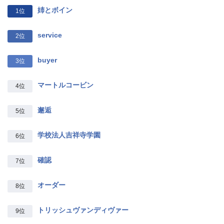
姉とボイン
1位
service
2位
buyer
3位
マートルコービン
4位
邂逅
5位
学校法人吉祥寺学園
6位
確認
7位
オーダー
8位
トリッシュヴァンディヴァー
9位