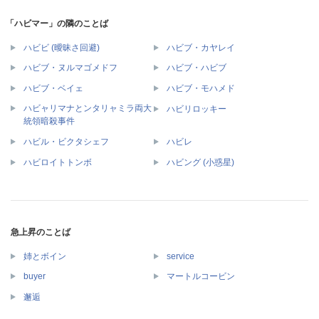
「ハビマー」の隣のことば
ハビビ (曖昧さ回避)
ハビブ・カヤレイ
ハビブ・ヌルマゴメドフ
ハビブ・ハビブ
ハビブ・ベイェ
ハビブ・モハメド
ハビャリマナとンタリャミラ両大
ハビリロッキー
統領暗殺事件
ハビル・ビクタシェフ
ハビレ
ハビロイトトンボ
ハビング (小惑星)
急上昇のことば
姉とボイン
service
buyer
マートルコービン
邂逅