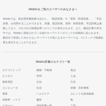
Weblioをご覧のユーザーのみなさまへ
Weblioでは、統合型辞書検索のほかに、「類語辞典」や「英和・和英辞典」、「手話
辞典」を利用することができます。辞書、類語辞典、英和・和英辞典、手話辞典は連
動しており、それぞれの検索結果へのリンクが表示されます。また、解説記事の本文
中では、Weblioに登録されている他のキーワードへのリンクが自動的に貼られます。
解説文で登場した分からないキーワードや気になるキーワードは、1クリックで検索結
果を表示することができます。
Weblio辞書のカテゴリ一覧
カテゴリトップ
建物・不動産
食品
ビジネス
学問
人名
業界用語
文化
方言
コンピュータ
生活
辞書・百科事典
電車
ヘルスケア
タレント出身地検索
自動車・バイク
趣味
船
スポーツ
登録辞書一覧
工学