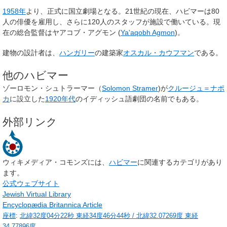
1958年
より、正式に国立劇場となる。21世紀の現在、ハビマーは80
人の俳優を雇用し、さらに120人のスタッフが施設で働いている。現
在の総合監督はヤアコブ・アグモン (
Ya'aqobh Agmon
)。
建物の設計者は、
ハンガリー
の建築家
オスカル・カウフマン
である。
他のハビマー
ゾーロモン・シュトラーマー（
Solomon Stramer
)が
クルージュ＝ナポ
カ
に設立した
1920年代
のイディッシュ語劇団の名前でもある。
外部リンク
ウィキメディア・コモンズには、
ハビマー
に関連するカテゴリがあり
ます。
公式ウェブサイト
Jewish Virtual Library
Encyclopædia Britannica Article
座標
:
北緯32度04分22秒
東経34度46分44秒
/
北緯32.07269度 東経
34.77896度