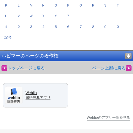
Ｋ
Ｌ
Ｍ
Ｎ
Ｏ
Ｐ
Ｑ
Ｒ
Ｓ
Ｔ
Ｕ
Ｖ
Ｗ
Ｘ
Ｙ
Ｚ
１
２
３
４
５
６
７
８
９
０
記号
ハビマーのページの著作権
トップページに戻る
ページ上部に戻る
Weblio
国語辞典アプリ
Weblioのアプリ一覧を見る