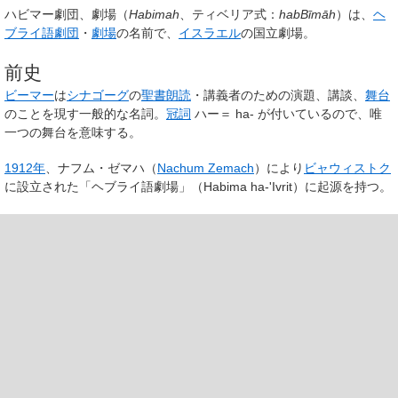
ハビマー劇団、劇場
（
Habimah
、ティベリア式：
habBīmāh
）は、
ヘ
ブライ語
劇団
・
劇場
の名前で、
イスラエル
の国立劇場。
前史
ビーマー
は
シナゴーグ
の
聖書
朗読
・講義者のための演題、講談、
舞台
のことを現す一般的な名詞。
冠詞
ハー＝ ha- が付いているので、唯
一つの舞台を意味する。
1912年
、ナフム・ゼマハ（
Nachum Zemach
）により
ビャウィストク
に設立された「ヘブライ語劇場」（Habima ha-'Ivrit）に起源を持つ。