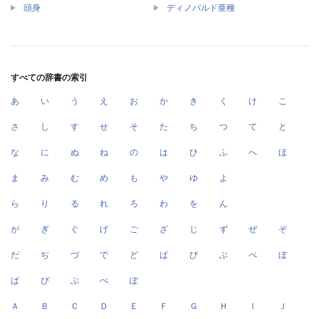
頭身
ディノバルド亜種
すべての辞書の索引
あ
い
う
え
お
か
き
く
け
こ
さ
し
す
せ
そ
た
ち
つ
て
と
な
に
ぬ
ね
の
は
ひ
ふ
へ
ほ
ま
み
む
め
も
や
ゆ
よ
ら
り
る
れ
ろ
わ
を
ん
が
ぎ
ぐ
げ
ご
ざ
じ
ず
ぜ
ぞ
だ
ぢ
づ
で
ど
ば
び
ぶ
べ
ぼ
ぱ
ぴ
ぷ
ぺ
ぽ
Ａ
Ｂ
Ｃ
Ｄ
Ｅ
Ｆ
Ｇ
Ｈ
Ｉ
Ｊ