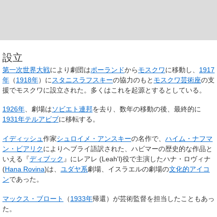
設立
第一次世界大戦
により劇団は
ポーランド
から
モスクワ
に移動し、
1917
年
（
1918年
）に
スタニスラフスキー
の協力のもと
モスクワ芸術座
の支
援でモスクワに設立された。多くはこれを起源とするとしている。
1926年
、劇場は
ソビエト連邦
を去り、数年の移動の後、最終的に
1931年
テルアビブ
に移転する。
イディッシュ
作家
シュロイメ・アンスキー
の名作で、
ハイム・ナフマ
ン・ビアリク
によりヘブライ語訳された、ハビマーの歴史的な作品と
いえる『
ディブック
』にレアレ (Leah'l)役で主演したハナ・ロヴィナ
(
Hana Rovina
)は、
ユダヤ系
劇場、イスラエルの劇場の
文化的アイコ
ン
であった。
マックス・ブロート
（
1933年
帰還）が芸術監督を担当したこともあっ
た。