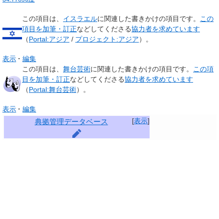
この項目は、
イスラエル
に関連した
書きかけの項目
です。
この
項目を加筆・訂正
などしてくださる
協力者を求めています
（
Portal:アジア
/
プロジェクト:アジア
）。
表示
編集
この項目は、
舞台芸術
に関連した
書きかけの項目
です。
この項
目を加筆・訂正
などしてくださる
協力者を求めています
（
Portal:舞台芸術
）。
表示
編集
[
表示
]
典拠管理データベース