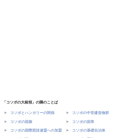
「コソボの大統領」の隣のことば
コソボとハンガリーの関係
コソボの中世建造物群
コソボの国旗
コソボの国章
コソボの国際競技連盟への加盟
コソボの基礎自治体