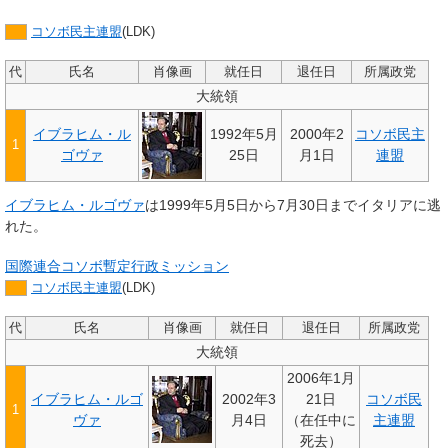
コソボ民主連盟
(LDK)
代
氏名
肖像画
就任日
退任日
所属政党
大統領
イブラヒム・ル
1992年5月
2000年2
コソボ民主
1
ゴヴァ
25日
月1日
連盟
イブラヒム・ルゴヴァ
は1999年5月5日から7月30日までイタリアに逃
れた。
国際連合コソボ暫定行政ミッション
コソボ民主連盟
(LDK)
代
氏名
肖像画
就任日
退任日
所属政党
大統領
2006年1月
イブラヒム・ルゴ
2002年3
21日
コソボ民
1
ヴァ
月4日
（在任中に
主連盟
死去）