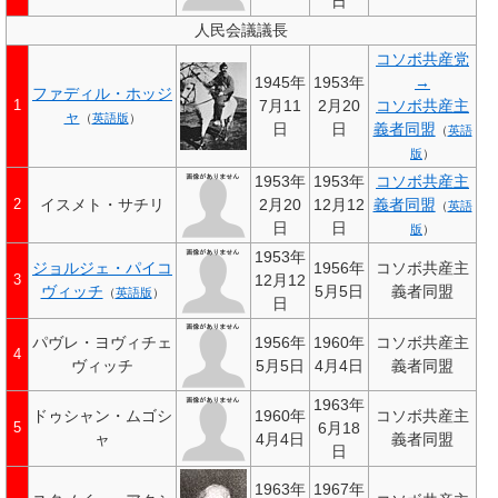
日
人民会議議長
コソボ共産党
1945年
1953年
→
ファディル・ホッジ
7月11
2月20
コソボ共産主
1
ャ
（
英語版
）
日
日
義者同盟
（
英語
版
）
1953年
1953年
コソボ共産主
イスメト・サチリ
2月20
12月12
義者同盟
2
（
英語
日
日
版
）
1953年
ジョルジェ・パイコ
1956年
コソボ共産主
12月12
3
ヴィッチ
5月5日
義者同盟
（
英語版
）
日
パヴレ・ヨヴィチェ
1956年
1960年
コソボ共産主
4
ヴィッチ
5月5日
4月4日
義者同盟
1963年
ドゥシャン・ムゴシ
1960年
コソボ共産主
6月18
5
ャ
4月4日
義者同盟
日
1963年
1967年