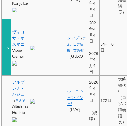
Konjufca
年4
議
月4
長）
日
2021
年4
ヴィヨ
月4
サ・オ
グッゾ
（
ア
日
スマニ
5年
+
0
ルバニア語
6
-
Vjosa
日
版
、
英語版
）
2026
Osmani
（GUXO）
年4
月4
日
大統
アルブ
2026
領代
レナ・
年4
ヴェテヴ
行
ハジュ
月4
ェンドシ
（コ
—
日
122日
（
英語版
）
ェ!
ソボ
Albulena
-
（LVV）
議会
Haxhiu
（現
議
職）
長）