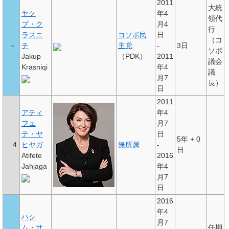
2011
大統
ヤク
年4
領代
プ・ク
月4
行
ラスニ
コソボ民
日
（コ
－
チ
主党
-
3日
ソボ
Jakup
（PDK）
2011
議会
Krasniqi
年4
議
月7
長）
日
2011
アティ
年4
フェ
月7
テ・ヤ
日
5年
+
0
4
ヒヤガ
無所属
-
日
Atifete
2016
Jahjaga
年4
月7
日
2016
年4
ハシ
月7
ム・サ
任期