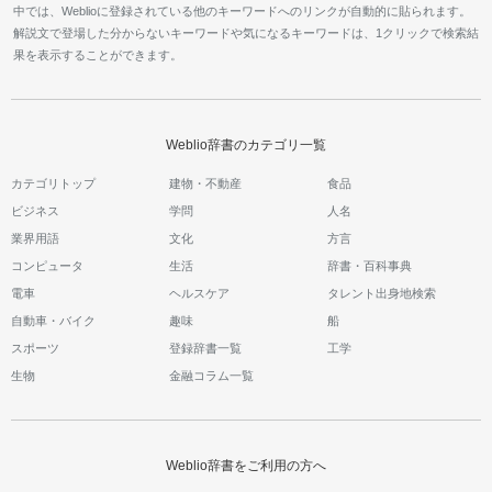
中では、Weblioに登録されている他のキーワードへのリンクが自動的に貼られます。
解説文で登場した分からないキーワードや気になるキーワードは、1クリックで検索結
果を表示することができます。
Weblio辞書のカテゴリ一覧
カテゴリトップ
建物・不動産
食品
ビジネス
学問
人名
業界用語
文化
方言
コンピュータ
生活
辞書・百科事典
電車
ヘルスケア
タレント出身地検索
自動車・バイク
趣味
船
スポーツ
登録辞書一覧
工学
生物
金融コラム一覧
Weblio辞書をご利用の方へ