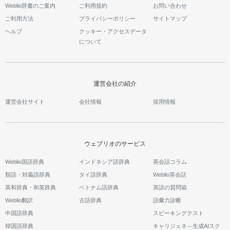
Weblio辞書のご案内
ご利用規約
お問い合わせ
ご利用方法
プライバシーポリシー
サイトマップ
ヘルプ
クッキー・アクセスデータ
について
運営会社の紹介
運営会社サイト
会社情報
採用情報
ウェブリオのサービス
Weblio国語辞典
インドネシア語辞典
英会話コラム
類語・対義語辞典
タイ語辞典
Weblio英会話
英和辞典・和英辞典
ベトナム語辞典
英語の質問箱
Weblio翻訳
古語辞典
語彙力診断
中国語辞典
スピーキングテスト
韓国語辞典
キャリジェネ～生成AIスク