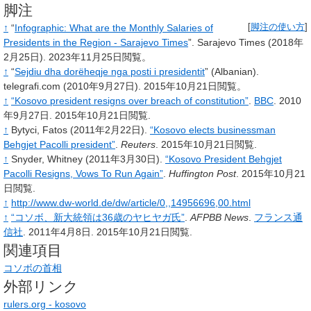
脚注
↑
“
Infographic: What are the Monthly Salaries of
[
脚注の使い方
]
Presidents in the Region - Sarajevo Times
”.
Sarajevo Times
(2018年
2月25日).
2023年11月25日閲覧。
↑
“
Sejdiu dha dorëheqje nga posti i presidentit
”
(Albanian).
telegrafi.com
(2010年9月27日).
2015年10月21日閲覧。
↑
“Kosovo president resigns over breach of constitution”
.
BBC
. 2010
年9月27日
. 2015年10月21日閲覧
.
↑
Bytyci, Fatos (2011年2月22日).
“Kosovo elects businessman
Behgjet Pacolli president”
.
Reuters
. 2015年10月21日閲覧
.
↑
Snyder, Whitney (2011年3月30日).
“Kosovo President Behgjet
Pacolli Resigns, Vows To Run Again”
.
Huffington Post
. 2015年10月21
日閲覧
.
↑
http://www.dw-world.de/dw/article/0,,14956696,00.html
↑
“コソボ、新大統領は36歳のヤヒヤガ氏”
.
AFPBB News
.
フランス通
信社
. 2011年4月8日
. 2015年10月21日閲覧
.
関連項目
コソボの首相
外部リンク
rulers.org - kosovo