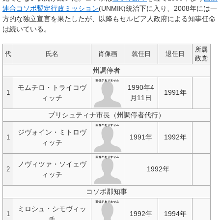
連合コソボ暫定行政ミッション
(UNMIK)統治下に入り、2008年には一
方的な独立宣言を果たしたが、以降もセルビア人政府による知事任命
は続いている。
所属
代
氏名
肖像画
就任日
退任日
政党
州調停者
モムチロ・トライコヴ
1990年4
1991年
1
ィッチ
月11日
プリシュティナ市長（州調停者代行）
ジヴォイン・ミトロヴ
1991年
1992年
1
ィッチ
ノヴィツァ・ソイェヴ
1992年
2
ィッチ
コソボ郡知事
ミロシュ・シモヴィッ
1992年
1994年
1
チ