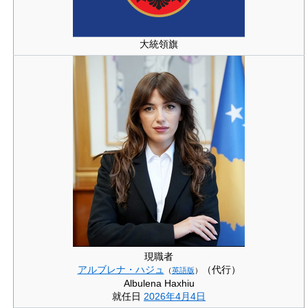
大統領旗
現職者
アルブレナ・ハジュ
（代行）
（
英語版
）
Albulena Haxhiu
就任日
2026年
4月4日