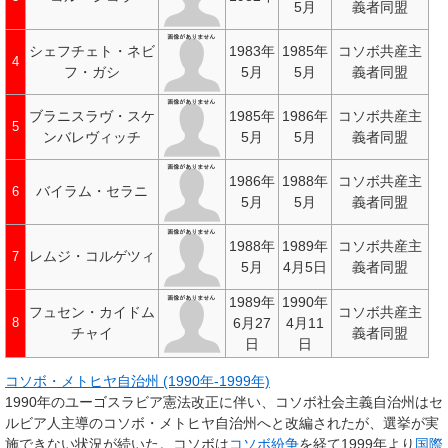
5月
義者同盟
シェフチェト・ネビ
1983年
1985年
コソボ共産主
4
フ・ガシ
5月
5月
義者同盟
ブラニスラヴ・スケ
1985年
1986年
コソボ共産主
5
ンバレヴィッチ
5月
5月
義者同盟
1986年
1988年
コソボ共産主
バイラム・セラニ
6
5月
5月
義者同盟
1988年
1989年
コソボ共産主
レムジ・コルゲツィ
7
5月
4月5日
義者同盟
1989年
1990年
フュセン・カイドム
コソボ共産主
6月27
4月11
8
チャイ
義者同盟
日
日
コソボ・メトヒヤ自治州 (1990年-1999年)
1990年のユーゴスラビア憲法改正に伴い、コソボ社会主義自治州はセ
ルビア人主導のコソボ・メトヒヤ自治州へと改編されたが、選挙が実
施できない状況が続いた。コソボは
コソボ紛争
を経て1999年より
国際