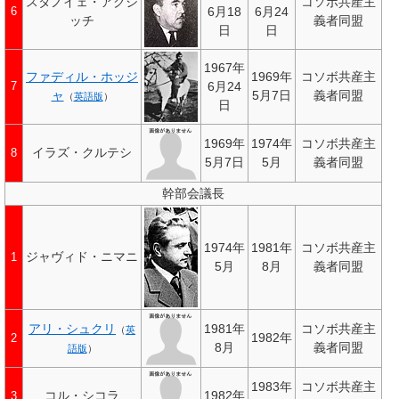
スタノイェ・アクシ
コソボ共産主
6月18
6月24
6
ッチ
義者同盟
日
日
1967年
ファディル・ホッジ
1969年
コソボ共産主
6月24
7
ャ
5月7日
義者同盟
（
英語版
）
日
1969年
1974年
コソボ共産主
イラズ・クルテシ
8
5月7日
5月
義者同盟
幹部会議長
1974年
1981年
コソボ共産主
ジャヴィド・ニマニ
1
5月
8月
義者同盟
アリ・シュクリ
1981年
コソボ共産主
（
英
1982年
2
8月
義者同盟
語版
）
1983年
コソボ共産主
コル・シコラ
1982年
3