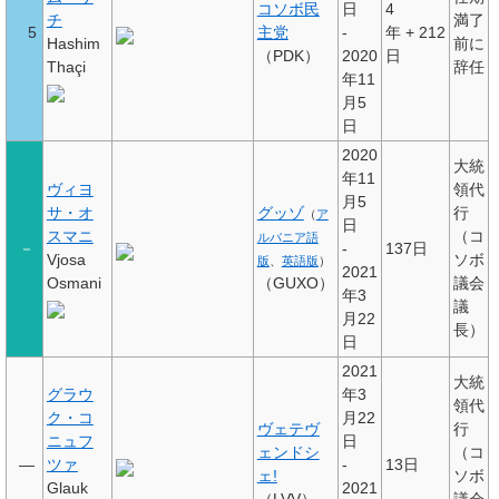
コソボ民
日
4
チ
満了
5
主党
-
年
+
212
Hashim
前に
（PDK）
2020
日
Thaçi
辞任
年11
月5
日
2020
大統
年11
ヴィヨ
領代
月5
サ・オ
グッゾ
行
（
ア
日
スマニ
（コ
ルバニア語
－
-
137日
Vjosa
ソボ
版
、
英語版
）
2021
Osmani
（GUXO）
議会
年3
議
月22
長）
日
2021
大統
グラウ
年3
領代
ク・コ
月22
ヴェテヴ
行
ニュフ
日
ェンドシ
（コ
—
ツァ
-
13日
ェ!
ソボ
Glauk
2021
（LVV）
議会