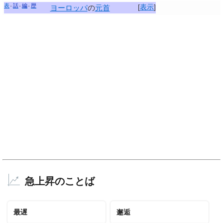
表
話
編
歴
[
表示
]
ヨーロッパ
の
元首
急上昇のことば
最遅
邂逅