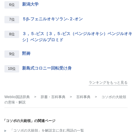
新潟大学
6位
５β‐フェニルオキソラン‐２‐オン
7位
３，５‐ビス［３，５‐ビス（ベンジルオキシ）ベンジルオ
8位
シ］ベンジルブロミド
黙祷
9位
新島式コロニー回転受け身
10位
ランキングをもっと見る
Weblio国語辞典
>
辞書・百科事典
>
百科事典
>
コソボの大統領
の意味・解説
「コソボの大統領」の関連ページ
「コソボの大統領」を解説文に含む用語の一覧