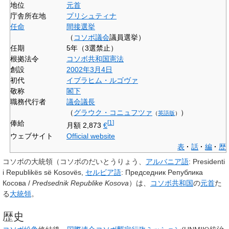
地位
元首
庁舎所在地
プリシュティナ
任命
間接選挙
（
コソボ議会
議員選挙）
任期
5年（3選禁止）
根拠法令
コソボ共和国憲法
創設
2002年
3月4日
初代
イブラヒム・ルゴヴァ
敬称
閣下
職務代行者
議会議長
（
グラウク・コニュフツァ
）
（
英語版
）
俸給
[
1
]
月額 2,873
€
ウェブサイト
Official website
表
話
編
歴
コソボの大統領
（コソボのだいとうりょう、
アルバニア語
:
Presidenti
i Republikës së Kosovës
,
セルビア語
:
Председник Pепублика
Косовa /
Predsednik Republike Kosova
）は、
コソボ共和国
の
元首
た
る
大統領
。
歴史