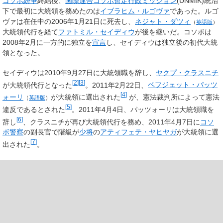
コソボ紛争
終結後、
国際連合コソボ暫定行政ミッション
(UNMIK)統治
下で最初に大統領を務めたのは
イブラヒム・ルゴヴァ
であった。ルゴ
ヴァは在任中の2006年1月21日に死去し、
ネジャト・ダツィ
（
英語版
）
大統領代行を経て
ファトミル・セイディウ
が後を継いだ。コソボは
2008年2月に一方的に独立を
宣言
し、セイディウは独立後の初代大統
領となった。
セイディウは2010年9月27日に大統領職を辞し、
ヤクプ・クラスニチ
[
2
]
[
3
]
が大統領代行となった
。2011年2月22日、
ベフジェット・パッツ
[
4
]
ォーリ
が大統領に選出された
が、憲法裁判所によって憲法
（
英語版
）
[
5
]
違反であるとされた
。2011年4月4日、パッツォーリは大統領職を
[
6
]
辞し
、クラスニチが再び大統領代行を務め、2011年4月7日に
コソ
ボ警察
の副長官で階級が
少将
の
アティフェテ・ヤヒヤガ
が大統領に選
[
7
]
出された
。