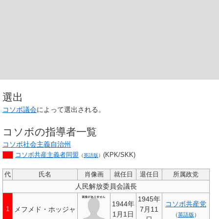
選出
コソボ議会
によって選出される。
コソボの指導者一覧
コソボ社会主義自治州
コソボ共産主義者同盟
(KPK/SKK)
（
英語版
）
代
氏名
肖像画
就任日
退任日
所属政党
人民解放委員会議長
1945年
1944年
コソボ共産党
メフメド・ホッジャ
7月11
1
1月1日
（
英語版
）