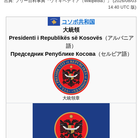
出典: フリー百科事典『ウィキペディア（Wikipedia）』 (2026/08/03
14:40 UTC 版)
コソボ共和国
大統領
Presidenti i Republikës së Kosovës
（アルバニア
語）
Председник Pепубликe Косовa
（セルビア語）
大統領章