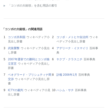
「コソボの大統領」を含む用語の索引
「コソボの大統領」の関連用語
コソボ共和国
ウィキペディア小
コソボ・メトヒヤ自治州
ウィキ
見出し辞書
ペディア小見出し辞書
武装襲撃
ウィキペディア小見出
アデリーナ・イスマイリ
百科事
し辞書
典
2007年選挙での勝利とコソボ独
ヤクプ・クラスニチ
百科事典
立宣言
ウィキペディア小見出し
辞書
ベオグラード・プリシュティナ間
訃報 2006年1月
百科事典
交渉
ウィキペディア小見出し辞
書
ICTYの裁判
ウィキペディア小見
ハシム・サチ
百科事典
出し辞書