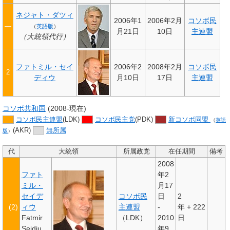
ネジャト・ダツィ
2006年1
2006年2月
コソボ民
—
（
英語版
）
月21日
10日
主連盟
（大統領代行）
ファトミル・セイ
2006年2
2008年2月
コソボ民
2
ディウ
月10日
17日
主連盟
コソボ共和国
(2008-現在)
コソボ民主連盟
(LDK)
コソボ民主党
(PDK)
新コソボ同盟
（
英語
(AKR)
無所属
版
）
代
大統領
所属政党
在任期間
備考
2008
ファト
年2
ミル・
月17
セイデ
コソボ民
日
2
(2)
ィウ
主連盟
-
年
+
222
Fatmir
（LDK）
2010
日
Sejdiu
年9