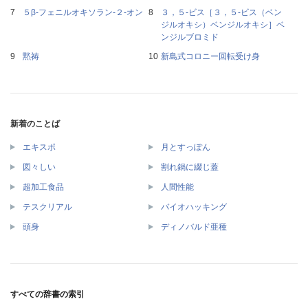
５β‐フェニルオキソラン‐２‐オン
３，５‐ビス［３，５‐ビス（ベン
ジルオキシ）ベンジルオキシ］ベ
ンジルブロミド
黙祷
新島式コロニー回転受け身
新着のことば
エキスポ
月とすっぽん
図々しい
割れ鍋に綴じ蓋
超加工食品
人間性能
テスクリアル
バイオハッキング
頭身
ディノバルド亜種
すべての辞書の索引