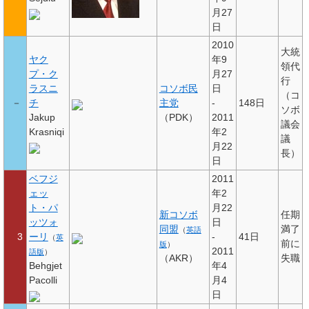
月27
日
2010
大統
ヤク
年9
領代
プ・ク
月27
行
ラスニ
コソボ民
日
（コ
－
チ
主党
-
148日
ソボ
Jakup
（PDK）
2011
議会
Krasniqi
年2
議
月22
長）
日
ベフジ
2011
ェッ
年2
ト・パ
月22
新コソボ
任期
ッツォ
日
同盟
満了
（
英語
3
ーリ
-
41日
（
英
前に
版
）
2011
語版
）
（AKR）
失職
Behgjet
年4
Pacolli
月4
日