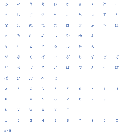
あ
い
う
え
お
か
き
く
け
こ
さ
し
す
せ
そ
た
ち
つ
て
と
な
に
ぬ
ね
の
は
ひ
ふ
へ
ほ
ま
み
む
め
も
や
ゆ
よ
ら
り
る
れ
ろ
わ
を
ん
が
ぎ
ぐ
げ
ご
ざ
じ
ず
ぜ
ぞ
だ
ぢ
づ
で
ど
ば
び
ぶ
べ
ぼ
ぱ
ぴ
ぷ
ぺ
ぽ
Ａ
Ｂ
Ｃ
Ｄ
Ｅ
Ｆ
Ｇ
Ｈ
Ｉ
Ｊ
Ｋ
Ｌ
Ｍ
Ｎ
Ｏ
Ｐ
Ｑ
Ｒ
Ｓ
Ｔ
Ｕ
Ｖ
Ｗ
Ｘ
Ｙ
Ｚ
１
２
３
４
５
６
７
８
９
０
記号