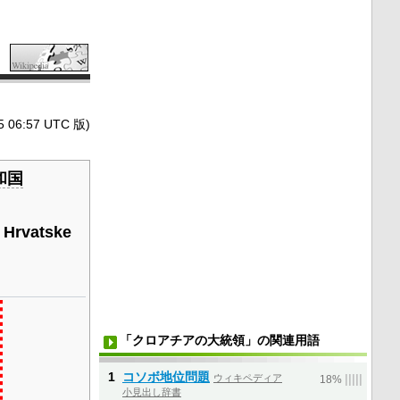
6:57 UTC 版)
和国
 Hrvatske
「クロアチアの大統領」の関連用語
1
コソボ地位問題
ウィキペディア
|
|
|
|
|
18%
小見出し辞書