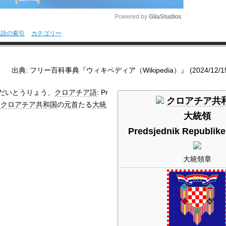
Powered by 
GliaStudios
用語の索引
カテゴリー
M
u
出典: フリー百科事典『ウィキペディア（Wikipedia）』 (2024/12/15 0
t
e
だいとうりょう、
クロアチア語
:
Pr
クロアチア共
、
クロアチア共和国
の
元首
たる
大統
大統領
Predsjednik Republike
大統領章