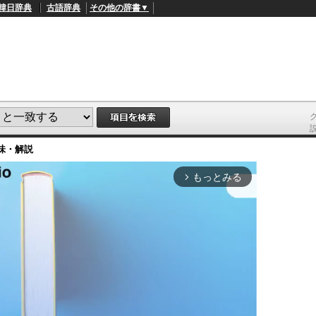
韓日辞典
古語辞典
その他の辞書▼
味・解説
もっとみる
arrow_forward_ios