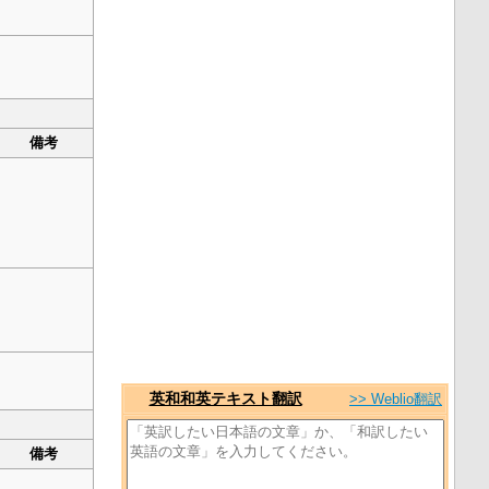
備考
英和和英テキスト翻訳
>> Weblio翻訳
備考