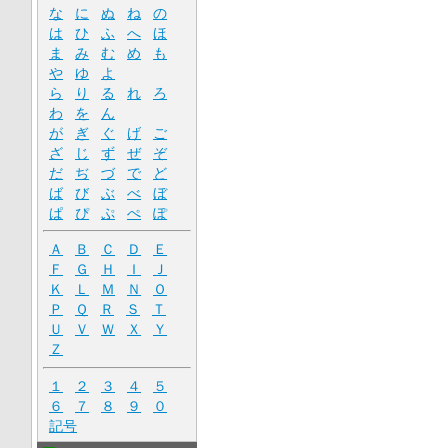
な
に
ぬ
ね
の
は
ひ
ふ
へ
ほ
ま
み
む
め
も
や
ゆ
よ
ら
り
る
れ
ろ
わ
を
ん
が
ぎ
ぐ
げ
ご
ざ
じ
ず
ぜ
ぞ
だ
ぢ
づ
で
ど
ば
び
ぶ
べ
ぼ
ぱ
ぴ
ぷ
ぺ
ぽ
Ａ
Ｂ
Ｃ
Ｄ
Ｅ
Ｆ
Ｇ
Ｈ
Ｉ
Ｊ
Ｋ
Ｌ
Ｍ
Ｎ
Ｏ
Ｐ
Ｑ
Ｒ
Ｓ
Ｔ
Ｕ
Ｖ
Ｗ
Ｘ
Ｙ
Ｚ
１
２
３
４
５
６
７
８
９
０
記号