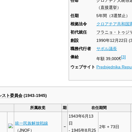
任命
クロアチア大統領
（
直接選挙
）
任期
5年間（3選禁止）
根拠法令
クロアチア共和国
初代就任
フラニョ・トゥジ
創設
1990年12月22日
(
職務代行者
サボル議長
俸給
[
3
]
年額 39,000
€
ウェブサイト
Predsjednika Repu
シスト委員会
(1943-1945)
所属政党
期
在任期間
1943年6月13
統一民族解放戦線
日
－
2年 + 73日
（JNOF）
- 1945年8月25