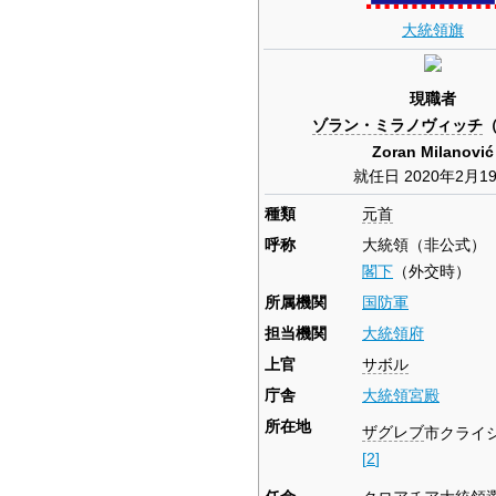
大統領旗
現職者
ゾラン・ミラノヴィッチ
Zoran Milanović
就任日 2020年2月1
種類
元首
呼称
大統領（非公式）
閣下
（外交時）
所属機関
国防軍
担当機関
大統領府
上官
サボル
庁舎
大統領宮殿
所在地
ザグレブ
市クライシ
[
2
]