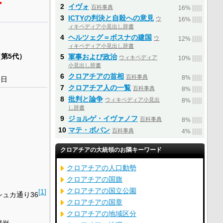
2
イヴォ
百科事典
|
|
|
|
|
16%
3
ICTYの判決と自殺への意見
ウ
|
|
|
|
|
16%
ィキペディア小見出し辞書
4
ヘルツェグ＝ボスナの建国
ウ
|
|
|
|
|
12%
ィキペディア小見出し辞書
（第5代）
5
軍事および政治
ウィキペディア
|
|
|
|
|
10%
小見出し辞書
6
クロアチアの首相
百科事典
|
|
|
|
|
8%
9日
7
クロアチア人の一覧
百科事典
|
|
|
|
|
8%
8
批判と論争
ウィキペディア小見出
|
|
|
|
|
8%
し辞書
9
ジョルゲ・イヴァノフ
百科事典
|
|
|
|
|
8%
10
マテ・ボバン
百科事典
|
|
|
|
|
4%
クロアチアの大統領のお隣キーワード
クロアチアの人口動勢
クロアチアの国旗
クロアチアの国立公園
[
1
]
ュカ通り36
クロアチアの国章
クロアチアの地域区分