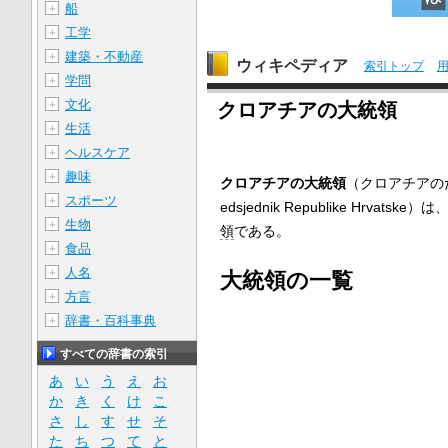
船
＋
工学
＋
建築・不動産
＋
ウィキペディア
索引トップ
学問
＋
文化
＋
クロアチアの大統領
生活
＋
ヘルスケア
＋
趣味
＋
クロアチアの大統領
（クロアチアの
スポーツ
＋
edsjednik Republike Hrvatske
）は
生物
＋
領
である。
食品
＋
人名
＋
大統領の一覧
方言
＋
辞書・百科事典
＋
すべての辞書の索引
あ
い
う
え
お
か
き
く
け
こ
さ
し
す
せ
そ
た
ち
つ
て
と