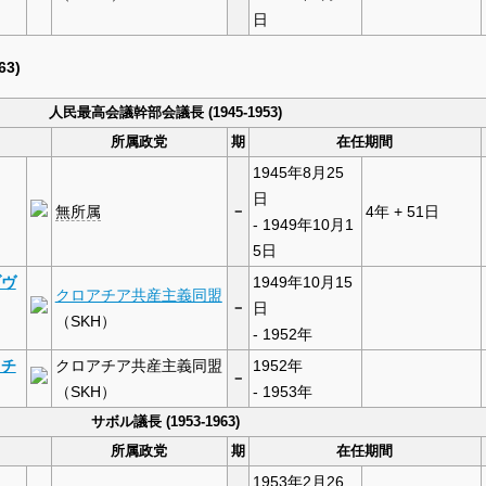
日
63)
人民最高会議幹部会議長 (1945-1953)
所属政党
期
在任期間
1945年8月25
日
無所属
－
4年 + 51日
- 1949年10月1
5日
ゾヴ
1949年10月15
クロアチア共産主義同盟
－
日
（SKH）
- 1952年
ッチ
クロアチア共産主義同盟
1952年
－
（SKH）
- 1953年
サボル議長 (1953-1963)
所属政党
期
在任期間
1953年2月26