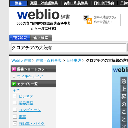
辞書
類語・対義語辞典
英和・和英辞典
日中中日辞典
日韓
無料の翻訳なら
Weblio翻訳！
556の専門辞書や国語辞典百科事典
から一度に検索!
Weblio 辞書
>
辞書・百科事典
>
百科事典
>
クロアチアの大統領
の意
辞書ショートカット
1
ウィキペディア
カテゴリ一覧
全て
ビジネス
＋
業界用語
＋
コンピュータ
＋
電車
＋
自動車・バイク
＋