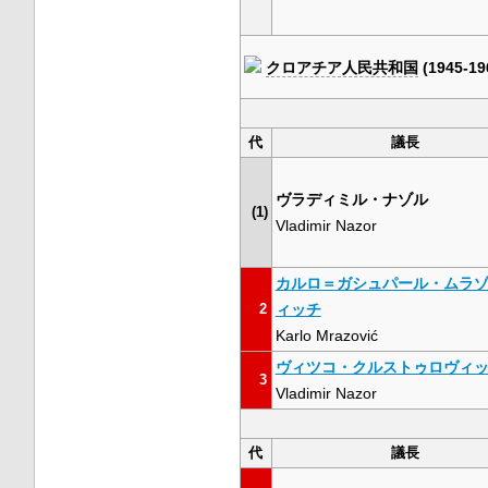
クロアチア人民共和国
(1945-19
代
議長
ヴラディミル・ナゾル
(1)
Vladimir Nazor
カルロ＝ガシュパール・ムラ
2
ィッチ
Karlo Mrazović
ヴィツコ・クルストゥロヴィ
3
Vladimir Nazor
代
議長