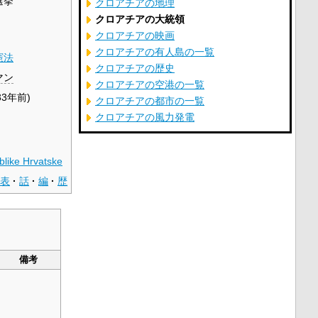
選挙
クロアチアの地理
クロアチアの大統領
クロアチアの映画
クロアチアの有人島の一覧
憲法
クロアチアの歴史
マン
クロアチアの空港の一覧
33年前)
クロアチアの都市の一覧
クロアチアの風力発電
blike Hrvatske
表
話
編
歴
備考