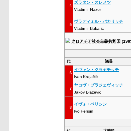
ズラタン・スレメツ
4
Vladimir Nazor
ヴラディミル・バカリッチ
5
Vladimir Bakarić
クロアチア社会主義共和国
(196
代
議長
イヴァン・クラヤチッチ
6
Ivan Krajačić
ヤコヴ・ブラジェヴィッチ
7
Jakov Blažević
イヴォ・ペリシン
8
Ivo Perišin
代
大統領