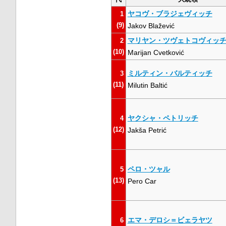
ヤコヴ・ブラジェヴィッチ
1
(9)
Jakov Blažević
マリヤン・ツヴェトコヴィッ
2
(10)
Marijan Cvetković
ミルティン・バルティッチ
3
(11)
Milutin Baltić
ヤクシャ・ペトリッチ
4
(12)
Jakša Petrić
ペロ・ツャル
5
(13)
Pero Car
エマ・デロシ＝ビェラヤツ
6