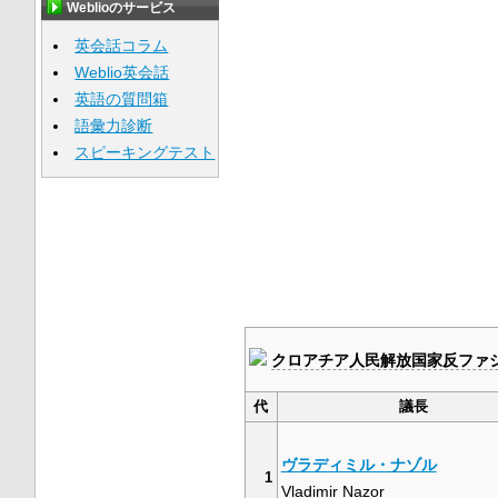
Weblioのサービス
英会話コラム
Weblio英会話
英語の質問箱
語彙力診断
スピーキングテスト
クロアチア人民解放国家反ファ
代
議長
ヴラディミル・ナゾル
1
Vladimir Nazor