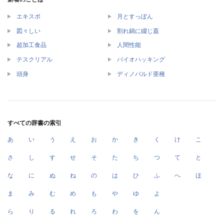
エキスポ
月とすっぽん
図々しい
割れ鍋に綴じ蓋
超加工食品
人間性能
テスクリアル
バイオハッキング
頭身
ディノバルド亜種
すべての辞書の索引
あ
い
う
え
お
か
き
く
け
こ
さ
し
す
せ
そ
た
ち
つ
て
と
な
に
ぬ
ね
の
は
ひ
ふ
へ
ほ
ま
み
む
め
も
や
ゆ
よ
ら
り
る
れ
ろ
わ
を
ん