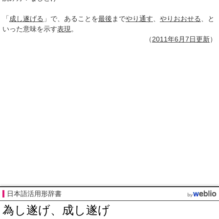
「
成し遂げる
」で、あることを
最後
まで
やり通す
、
やりおおせる
、と
いった意味を示す
表現
。
（
2011年6月
7日
更新
）
日本語活用形辞書
為し遂げ、成し遂げ