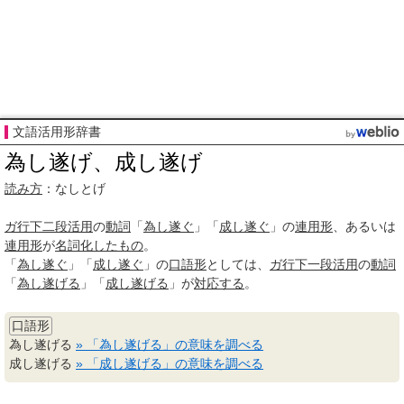
文語活用形辞書
為し遂げ、成し遂げ
読み方
：なしとげ
ガ行
下二段活用
の
動詞
「
為し遂ぐ
」「
成し遂ぐ
」の
連用形
、あるいは
連用形
が
名詞化
したもの
。
「
為し遂ぐ
」「
成し遂ぐ
」の
口語形
としては、
ガ行
下一段活用
の
動詞
「
為し遂げる
」「
成し遂げる
」が
対応する
。
口語形
為し遂げる
» 「為し遂げる」の意味を調べる
成し遂げる
» 「成し遂げる」の意味を調べる