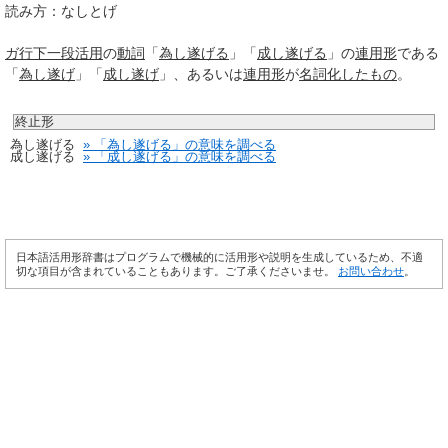
読み方：なしとげ
ガ行
下一段活用
の
動詞
「
為し遂げる
」「
成し遂げる
」の
連用形
である
「
為し遂げ
」「
成し遂げ
」、あるいは
連用形
が
名詞化
したもの
。
終止形
為し遂げる
» 「為し遂げる」の意味を調べる
成し遂げる
» 「成し遂げる」の意味を調べる
日本語活用形辞書はプログラムで機械的に活用形や説明を生成しているため、不適
切な項目が含まれていることもあります。ご了承くださいませ。
お問い合わせ
。