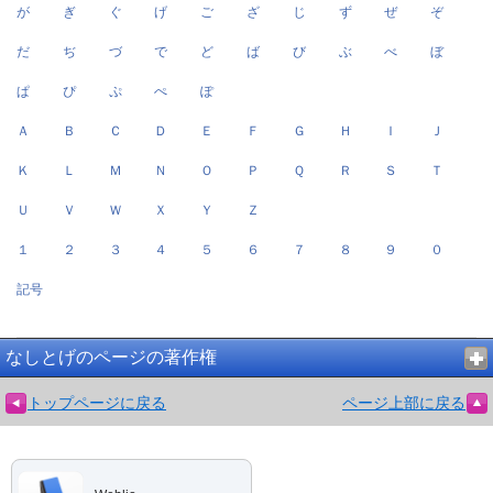
が
ぎ
ぐ
げ
ご
ざ
じ
ず
ぜ
ぞ
だ
ぢ
づ
で
ど
ば
び
ぶ
べ
ぼ
ぱ
ぴ
ぷ
ぺ
ぽ
Ａ
Ｂ
Ｃ
Ｄ
Ｅ
Ｆ
Ｇ
Ｈ
Ｉ
Ｊ
Ｋ
Ｌ
Ｍ
Ｎ
Ｏ
Ｐ
Ｑ
Ｒ
Ｓ
Ｔ
Ｕ
Ｖ
Ｗ
Ｘ
Ｙ
Ｚ
１
２
３
４
５
６
７
８
９
０
記号
なしとげのページの著作権
トップページに戻る
ページ上部に戻る