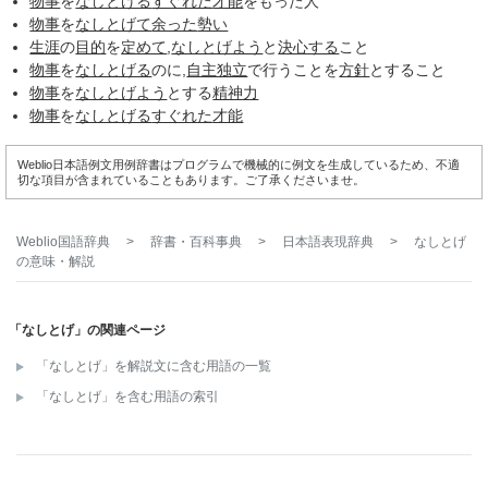
物事
を
なしとげる
すぐれた
才能
をもった人
物事
を
なしとげて
余った
勢い
生涯
の
目的
を
定めて
,
なしとげよう
と
決心する
こと
物事
を
なしとげる
のに,
自主独立
で行うことを
方針
とすること
物事
を
なしとげよう
とする
精神力
物事
を
なしとげる
すぐれた
才能
Weblio日本語例文用例辞書はプログラムで機械的に例文を生成しているため、不適
切な項目が含まれていることもあります。ご了承くださいませ。
Weblio国語辞典
>
辞書・百科事典
>
日本語表現辞典
>
なしとげ
の意味・解説
「なしとげ」の関連ページ
「なしとげ」を解説文に含む用語の一覧
「なしとげ」を含む用語の索引