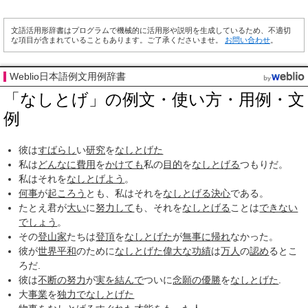
文語活用形辞書はプログラムで機械的に活用形や説明を生成しているため、不適切
な項目が含まれていることもあります。ご了承くださいませ。
お問い合わせ
。
Weblio日本語例文用例辞書
「なしとげ」の例文・使い方・用例・文
例
彼は
すばらし
い
研究
を
なしとげた
私は
どんなに
費用
を
かけても
私の
目的
を
なしとげる
つもりだ。
私はそれを
なしとげよう
。
何事
が
起ころう
とも、私はそれを
なしとげる
決心
である。
たとえ君が
大い
に
努力して
も、それを
なしとげる
ことは
できない
でしょう
。
その
登山家
たちは
登頂
を
なしとげた
が
無事に
帰れ
なかった。
彼が
世界平和
のために
なしとげた
偉大な
功績
は
万人
の
認め
るとこ
ろだ.
彼は
不断の努力
が
実を結んで
ついに
念願の優勝
を
なしとげた
.
大
事業
を
独力で
なしとげた