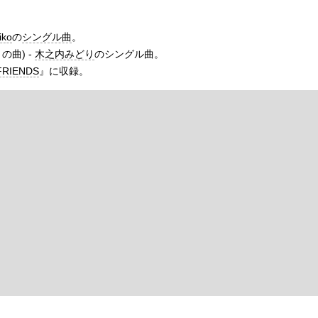
iko
の
シングル曲
。
の曲) -
木之内みどり
のシングル曲。
FRIENDS
』に収録。