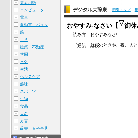
業界用語
＋
デジタル大辞泉
索引トップ
コンピュータ
＋
電車
＋
▽
おやすみ‐なさい【
御休
自動車・バイク
＋
船
＋
読み方：おやすみなさい
工学
＋
［
連語
］
就寝
のときや、夜、人と
建築・不動産
＋
学問
＋
文化
＋
生活
＋
ヘルスケア
＋
趣味
＋
スポーツ
＋
生物
＋
食品
＋
人名
＋
方言
＋
辞書・百科事典
＋