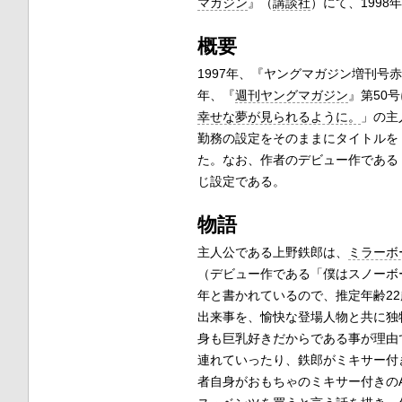
マガジン
』（
講談社
）にて、1998
概要
1997年、『ヤングマガジン増刊号赤B
年、『
週刊ヤングマガジン
』第50
幸せな夢が見られるように。
」の主
勤務の設定をそのままにタイトルを
た。なお、作者のデビュー作である
じ設定である。
物語
主人公である上野鉄郎は、
ミラーボ
（デビュー作である「僕はスノーボ
年と書かれているので、推定年齢2
出来事を、愉快な登場人物と共に独
身も巨乳好きだからである事が理由
連れていったり、鉄郎がミキサー付
者自身がおもちゃのミキサー付きの