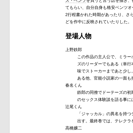
ス・ベンツ
を買うと言う話を描き、
てもらい、自分自身も格安ベンツオ
2行程書かれた時期があったり、さ
どを作中に反映されていたりした。
登場人物
上野鉄郎
この作品の主人公で、ミラー
ズのリーダーでもある（単行
味でストーカーまであと少し
ある他、官能小説家の一面も
春名くん
鉄郎の同僚でドーテーズの初
のセックス体験談を語る事に
辻尾くん
「ジャッカル」の異名を持つ
出す。最終巻では、テレクラ
高橋嬢二