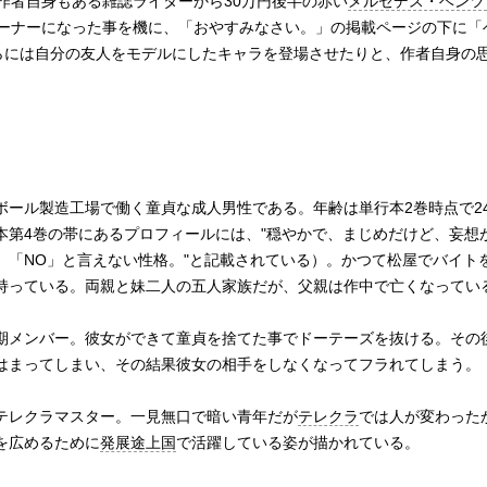
作者自身もある雑誌ライターから30万円後半の赤い
メルセデス・ベンツ 1
ーナーになった事を機に、「おやすみなさい。」の掲載ページの下に「
らには自分の友人をモデルにしたキャラを登場させたりと、作者自身の
ボール製造工場で働く童貞な成人男性である。年齢は単行本2巻時点で2
本第4巻の帯にあるプロフィールには、"穏やかで、まじめだけど、妄想
。「NO」と言えない性格。"と記載されている）。かつて松屋でバイト
持っている。両親と妹二人の五人家族だが、父親は作中で亡くなってい
期メンバー。彼女ができて童貞を捨てた事でドーテーズを抜ける。その
はまってしまい、その結果彼女の相手をしなくなってフラれてしまう。
テレクラマスター。一見無口で暗い青年だが
テレクラ
では人が変わった
を広めるために
発展途上国
で活躍している姿が描かれている。