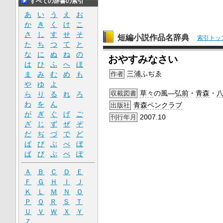
すべての辞書の索引
あ
い
う
え
お
か
き
く
け
こ
さ
し
す
せ
そ
短編小説作品名辞典
索引トッ
た
ち
つ
て
と
な
に
ぬ
ね
の
おやすみなさい
は
ひ
ふ
へ
ほ
三浦
ふぢゑ
作者
ま
み
む
め
も
や
ゆ
よ
草々
の風―
弘前
・
青森
・
収載図書
ら
り
る
れ
ろ
わ
を
ん
青森
ペンクラブ
出版社
が
ぎ
ぐ
げ
ご
2007.10
刊行年月
ざ
じ
ず
ぜ
ぞ
だ
ぢ
づ
で
ど
ば
び
ぶ
べ
ぼ
ぱ
ぴ
ぷ
ぺ
ぽ
Ａ
Ｂ
Ｃ
Ｄ
Ｅ
Ｆ
Ｇ
Ｈ
Ｉ
Ｊ
Ｋ
Ｌ
Ｍ
Ｎ
Ｏ
Ｐ
Ｑ
Ｒ
Ｓ
Ｔ
Ｕ
Ｖ
Ｗ
Ｘ
Ｙ
Ｚ