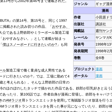
年第13号から2002年第46号まで連載された。
ジャンル
ギャグ漫
漫画
作者
小田原ド
UTA』の第14号、第15号と、同じく1997
出版社
講談社
号に掲載された読み切りの作品、「
おやすみ、
掲載誌
週刊ヤン
人公である上野鉄郎やミラーボール製造工場
レーベル
ヤンマガK
「おやすみなさい。」として連載が始まっ
発表号
1998年13
「
僕はスノーボードに行きたいのか?
」も同
発表期間
1998年2月
巻数
全8巻
プロジェクト
漫画
ール
製造工場で働く童貞な成人男性である
ポータル
漫画
ードに行きたいのか?」では、工場に勤めて4
2歳と考えられる）。そんな上野鉄郎の日常の
特のほのぼのしたタッチで描かれた作品である。鉄郎が巨乳好きと云う
であったり、第100話では、作者自身が漫画に登場し、鉄郎をキャバク
きの
AMラジオ
用トランスエミッタを使用して海賊版ラジオ放送を行う
AMラジオ用トランスエミッタを買った事が元になっていたり、鉄郎が