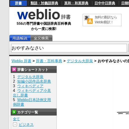
辞書
類語・対義語辞典
英和・和英辞典
日中中日辞典
日韓
無料の翻訳なら
Weblio翻訳！
556の専門辞書や国語辞典百科事典
から一度に検索!
Weblio 辞書
>
辞書・百科事典
>
デジタル大辞泉
>
おやすみなさい
の
辞書ショートカット
1
デジタル大辞泉
2
短編小説作品名辞典
3
ウィキペディア
4
ウィキペディア小見
出し辞書
5
Weblio日本語例文用
例辞書
カテゴリ一覧
全て
ビジネス
＋