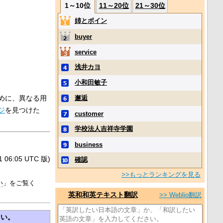
1～10位
11～20位
21～30位
姉とボイン
buyer
service
浅井カヨ
小和田敏子
めに、異なる用
邂逅
ジ
を見つけた
customer
学校法人吉祥寺学園
business
6:05 UTC 版)
確認
>>もっとランキングを見る
い
」をご覧く
英和和英テキスト翻訳
>> Weblio翻訳
さい。