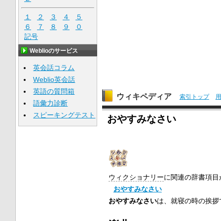
１
２
３
４
５
６
７
８
９
０
記号
Weblioのサービス
英会話コラム
Weblio英会話
英語の質問箱
ウィキペディア
索引トップ
語彙力診断
スピーキングテスト
おやすみなさい
ウィクショナリー
に関連の辞書項目
おやすみなさい
おやすみなさい
は、就寝の時の挨拶