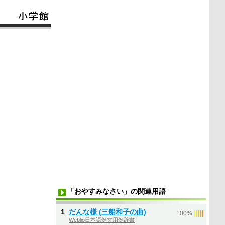
「おやすみなさい」の関連用語
1
だんな様 (三船和子の曲)
|
|
|
|
|
100%
Weblio日本語例文用例辞書