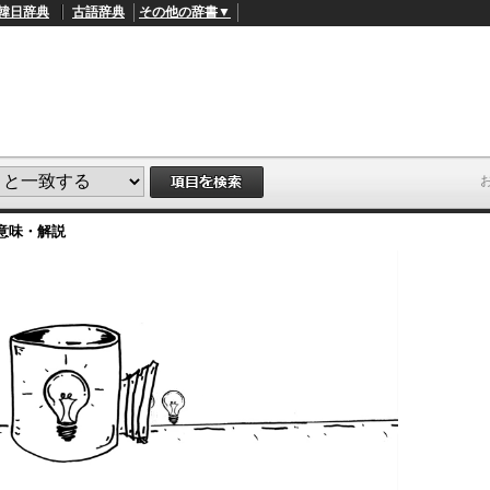
韓日辞典
古語辞典
その他の辞書▼
意味・解説