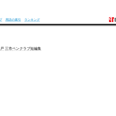
プ
用語の索引
ランキング
八戸
三市
ペンクラブ
短編集