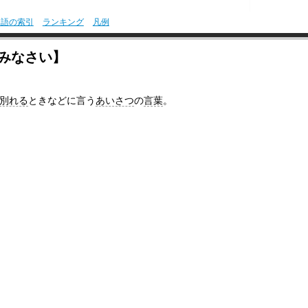
用語の索引
ランキング
凡例
みなさい】
別れる
ときなどに言う
あいさつ
の
言葉
。