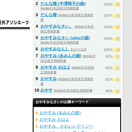
2
だんな様 (中澤裕子の曲)
|
|
|
|
|
100%
Weblio日本語例文用例辞書
3
だんな様
Weblio日本語例文用例辞
|
|
|
|
|
100%
書
4
おやすみなさい。
Weblio日本語
|
|
|
|
|
100%
例文用例辞書
5
おやすみなさい (aikoの曲)
|
|
|
|
|
100%
Weblio日本語例文用例辞書
6
おやすみなんし
あがつま語
|
|
|
|
|
100%
7
おやすみ (あみんの曲)
Weblio日
|
|
|
|
|
92%
本語例文用例辞書
8
おやすみ おはよ
Weblio日本語例
|
|
|
|
|
92%
文用例辞書
9
おやすみ
Weblio日本語例文用例辞
|
|
|
|
|
92%
書
10
おやす
Weblio日本語例文用例辞書
|
|
|
|
|
90%
おやすみなさいのお隣キーワード
おやすみ (あみんの曲)
おやすみ おはよ
おやすみ、かわいいデイジー