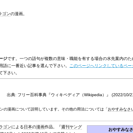
ラゴン
の漫画。
ージ
です。一つの語句が複数の意味・職能を有する場合の水先案内のた
用語に一番近い記事を選んで下さい。
このページへリンクしているペー
て下さい。
出典: フリー百科事典『ウィキペディア（Wikipedia）』 (2022/10/21 0
ンの漫画について説明しています。その他の用法については「
おやすみなさ
ラゴン
による
日本
の
漫画
作品。『
週刊ヤング
おやすみな