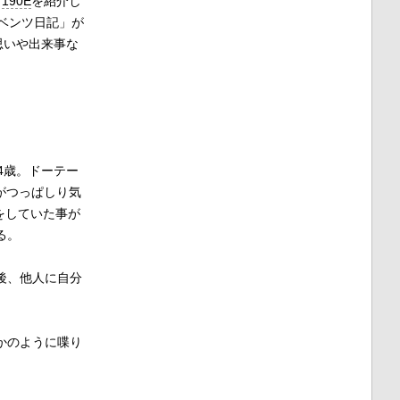
90E
を紹介し
ベンツ日記」が
思いや出来事な
4歳。ドーテー
がつっぱしり気
をしていた事が
る。
後、他人に自分
かのように喋り