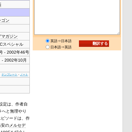
画
ラゴン
グマガジン
英語⇒日本語
Cスペシャル
日本語⇒英語
号 - 2002年46号
 - 2002年10月
テンプレート
-
ノート
設定は、作者自
ラへと無理やり
エピソードは、作
格安の
メルセデ