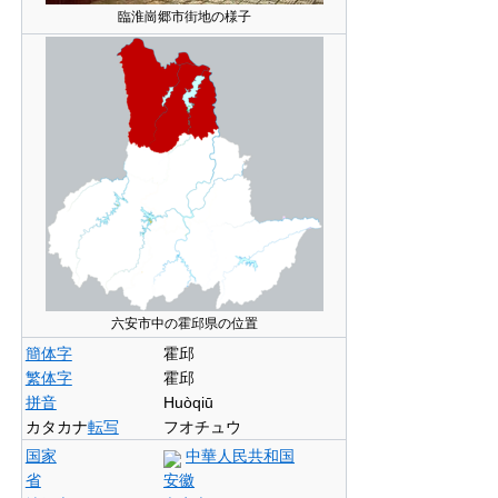
臨淮崗郷市街地の様子
六安市中の霍邱県の位置
簡体字
霍邱
繁体字
霍邱
拼音
Huòqiū
カタカナ
転写
フオチュウ
国家
中華人民共和国
省
安徽