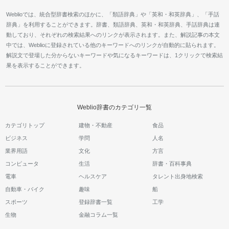
Weblioでは、統合型辞書検索のほかに、「類語辞典」や「英和・和英辞典」、「手話
辞典」を利用することができます。辞書、類語辞典、英和・和英辞典、手話辞典は連
動しており、それぞれの検索結果へのリンクが表示されます。また、解説記事の本文
中では、Weblioに登録されている他のキーワードへのリンクが自動的に貼られます。
解説文で登場した分からないキーワードや気になるキーワードは、1クリックで検索結
果を表示することができます。
Weblio辞書のカテゴリ一覧
カテゴリトップ
建物・不動産
食品
ビジネス
学問
人名
業界用語
文化
方言
コンピュータ
生活
辞書・百科事典
電車
ヘルスケア
タレント出身地検索
自動車・バイク
趣味
船
スポーツ
登録辞書一覧
工学
生物
金融コラム一覧