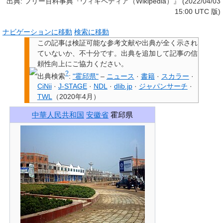
出典: フリー百科事典『ウィキペディア（Wikipedia）』 (2022/04/03
15:00 UTC 版)
ナビゲーションに移動
検索に移動
この記事は検証可能な参考文献や出典が全く示され
ていないか、不十分です。
出典を追加して記事の信
頼性向上にご協力ください。
?
出典検索
:
"霍邱県"
–
ニュース
·
書籍
·
スカラー
·
CiNii
·
J-STAGE
·
NDL
·
dlib.jp
·
ジャパンサーチ
·
TWL
（
2020年4月
）
中華人民共和国
安徽省
霍邱県