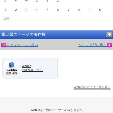
Ｕ
Ｖ
Ｗ
Ｘ
Ｙ
Ｚ
１
２
３
４
５
６
７
８
９
０
記号
霍邱県のページの著作権
トップページに戻る
ページ上部に戻る
Weblio
国語辞典アプリ
Weblioのアプリ一覧を見る
Weblioをご覧のユーザーのみなさまへ