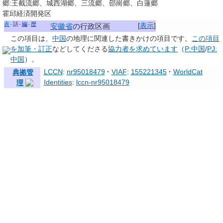
郷:王截流郷、城西湖郷、三流郷、邵崗郷、白蓮郷
霍邱経済開発区
表
話
編
歴
[
表示
]
安徽省
の行政区画
この項目は、
中国
の地理に関連した
書きかけの項目
です。
この項目
を加筆・訂正
などしてくださる
協力者を求めています
（
P:中国
/
PJ:
中国
）。
LCCN
:
nr95018479
VIAF
:
155221345
WorldCat
典拠管
Identities
:
lccn-nr95018479
理