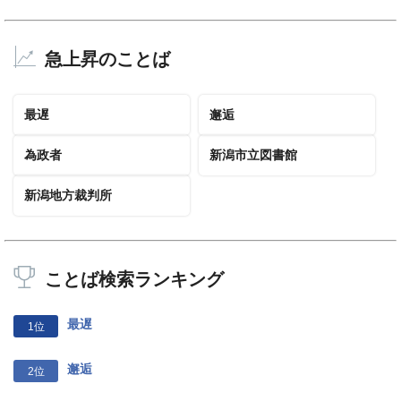
急上昇のことば
最遅
邂逅
為政者
新潟市立図書館
新潟地方裁判所
ことば検索ランキング
最遅
1位
邂逅
2位