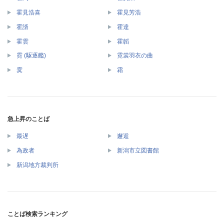
霍見浩喜
霍見芳浩
霍諝
霍達
霍雲
霍韜
霓 (駆逐艦)
霓裳羽衣の曲
霙
霜
急上昇のことば
最遅
邂逅
為政者
新潟市立図書館
新潟地方裁判所
ことば検索ランキング