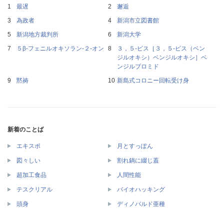
最遅
邂逅
為政者
新潟市立図書館
新潟地方裁判所
新潟大学
５β‐フェニルオキソラン‐２‐オン
３，５‐ビス［３，５‐ビス（ベン
ジルオキシ）ベンジルオキシ］ベ
ンジルブロミド
黙祷
新島式コロニー回転受け身
新着のことば
エキスポ
月とすっぽん
図々しい
割れ鍋に綴じ蓋
超加工食品
人間性能
テスクリアル
バイオハッキング
頭身
ディノバルド亜種