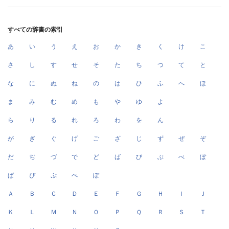
すべての辞書の索引
あ
い
う
え
お
か
き
く
け
こ
さ
し
す
せ
そ
た
ち
つ
て
と
な
に
ぬ
ね
の
は
ひ
ふ
へ
ほ
ま
み
む
め
も
や
ゆ
よ
ら
り
る
れ
ろ
わ
を
ん
が
ぎ
ぐ
げ
ご
ざ
じ
ず
ぜ
ぞ
だ
ぢ
づ
で
ど
ば
び
ぶ
べ
ぼ
ぱ
ぴ
ぷ
ぺ
ぽ
Ａ
Ｂ
Ｃ
Ｄ
Ｅ
Ｆ
Ｇ
Ｈ
Ｉ
Ｊ
Ｋ
Ｌ
Ｍ
Ｎ
Ｏ
Ｐ
Ｑ
Ｒ
Ｓ
Ｔ