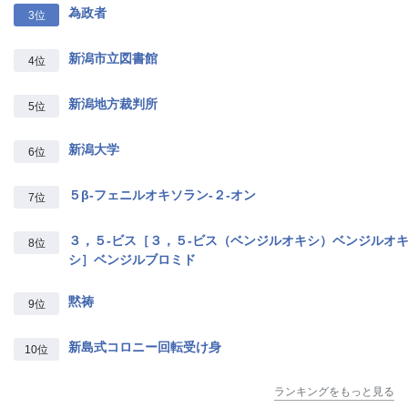
為政者
3位
新潟市立図書館
4位
新潟地方裁判所
5位
新潟大学
6位
５β‐フェニルオキソラン‐２‐オン
7位
３，５‐ビス［３，５‐ビス（ベンジルオキシ）ベンジルオ
8位
シ］ベンジルブロミド
黙祷
9位
新島式コロニー回転受け身
10位
ランキングをもっと見る