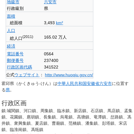
地級市
六安市
行政級別
県
面積
総面積
3,493
km²
人口
(2011)
165.02 万人
総人口
経済
電話番号
0564
郵便番号
237400
行政区画代碼
341522
公式
ウェブサイト
：
http://www.huoqiu.gov.cn/
霍邱県
（かくきゅう-けん）は
中華人民共和国
安徽省
六安市
に位置す
る
県
。
行政区画
鎮:城関鎮、河口鎮、周集鎮、臨水鎮、新店鎮、石店鎮、馬店鎮、孟集
鎮、花園鎮、扈胡鎮、長集鎮、烏竜鎮、高塘鎮、竜潭鎮、岔路鎮、馮
井鎮、衆興集鎮、夏店鎮、曹廟鎮、范橋鎮、潘集鎮、彭塔鎮、宋店
鎮、臨淮崗鎮、馮瓴鎮