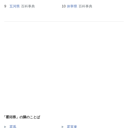
五河県
百科事典
休寧県
百科事典
「霍邱県」の隣のことば
霍禹
霍英東