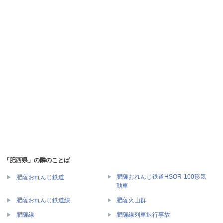
「肥西県」の隣のことば
肥薩おれんじ鉄道HSOR-100形気
肥薩おれんじ鉄道
動車
肥薩おれんじ鉄道線
肥薩火山群
肥薩線
肥薩線列車退行事故