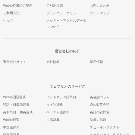
Weblio辞書のご案内
ご利用規約
お問い合わせ
ご利用方法
プライバシーポリシー
サイトマップ
ヘルプ
クッキー・アクセスデータ
について
運営会社の紹介
運営会社サイト
会社情報
採用情報
ウェブリオのサービス
Weblio国語辞典
インドネシア語辞典
英会話コラム
類語・対義語辞典
タイ語辞典
Weblio英会話
英和辞典・和英辞典
ベトナム語辞典
英語の質問箱
Weblio翻訳
古語辞典
語彙力診断
中国語辞典
スピーキングテスト
韓国語辞典
キャリジェネ～生成AIスク