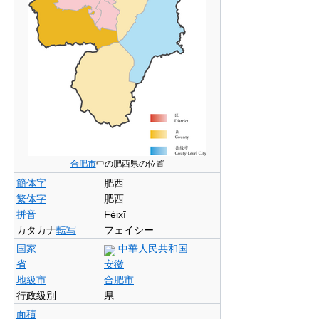
合肥市
中の肥西県の位置
簡体字
肥西
繁体字
肥西
拼音
Féixī
カタカナ
転写
フェイシー
国家
中華人民共和国
省
安徽
地級市
合肥市
行政級別
県
面積