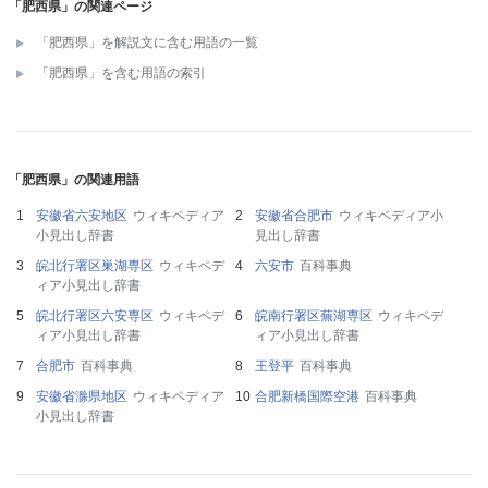
「肥西県」の関連ページ
「肥西県」を解説文に含む用語の一覧
「肥西県」を含む用語の索引
「肥西県」の関連用語
安徽省六安地区
ウィキペディア
安徽省合肥市
ウィキペディア小
小見出し辞書
見出し辞書
皖北行署区巣湖専区
ウィキペデ
六安市
百科事典
ィア小見出し辞書
皖北行署区六安専区
ウィキペデ
皖南行署区蕪湖専区
ウィキペデ
ィア小見出し辞書
ィア小見出し辞書
合肥市
百科事典
王登平
百科事典
安徽省滁県地区
ウィキペディア
合肥新橋国際空港
百科事典
小見出し辞書