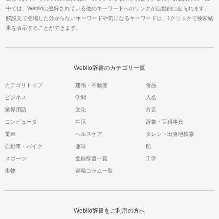
中では、Weblioに登録されている他のキーワードへのリンクが自動的に貼られます。
解説文で登場した分からないキーワードや気になるキーワードは、1クリックで検索結
果を表示することができます。
Weblio辞書のカテゴリ一覧
カテゴリトップ
建物・不動産
食品
ビジネス
学問
人名
業界用語
文化
方言
コンピュータ
生活
辞書・百科事典
電車
ヘルスケア
タレント出身地検索
自動車・バイク
趣味
船
スポーツ
登録辞書一覧
工学
生物
金融コラム一覧
Weblio辞書をご利用の方へ