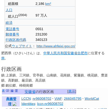
総面積
2,186
km²
人口
(2004)
97 万人
総人口
経済
電話番号
0551
郵便番号
231200
行政区画代碼
340123
公式
ウェブサイト
：
http://www.ahfeixi.gov.cn/
肥西県
（ひさい-けん）は、
中華人民共和国
安徽省
合肥市
に位置する
県
。
行政区画
鎮:上派鎮、三河鎮、官亭鎮、山南鎮、花崗鎮、紫蓬鎮、桃花鎮、豊楽
鎮、高劉鎮、厳店鎮、高店鎮
郷:銘伝郷、柿樹崗郷
表
話
編
歴
[
表示
]
安徽省
の行政区画
LCCN
:
nr96008702
VIAF
:
266045795
WorldCat
典拠管
Identities
:
lccn-nr96008702
理