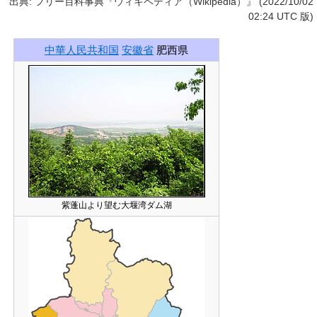
出典: フリー百科事典『ウィキペディア（Wikipedia）』 (2022/10/02
02:24 UTC 版)
中華人民共和国
安徽省
肥西県
紫蓬山より望む大堰湾ダム湖