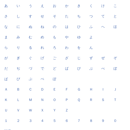
あ
い
う
え
お
か
き
く
け
こ
さ
し
す
せ
そ
た
ち
つ
て
と
な
に
ぬ
ね
の
は
ひ
ふ
へ
ほ
ま
み
む
め
も
や
ゆ
よ
ら
り
る
れ
ろ
わ
を
ん
が
ぎ
ぐ
げ
ご
ざ
じ
ず
ぜ
ぞ
だ
ぢ
づ
で
ど
ば
び
ぶ
べ
ぼ
ぱ
ぴ
ぷ
ぺ
ぽ
Ａ
Ｂ
Ｃ
Ｄ
Ｅ
Ｆ
Ｇ
Ｈ
Ｉ
Ｊ
Ｋ
Ｌ
Ｍ
Ｎ
Ｏ
Ｐ
Ｑ
Ｒ
Ｓ
Ｔ
Ｕ
Ｖ
Ｗ
Ｘ
Ｙ
Ｚ
１
２
３
４
５
６
７
８
９
０