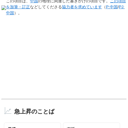
この項目は、
中国
の地理に関連した
書きかけの項目
です。
この項目
を加筆・訂正
などしてくださる
協力者を求めています
（
P:中国
/
PJ:
中国
）。
急上昇のことば