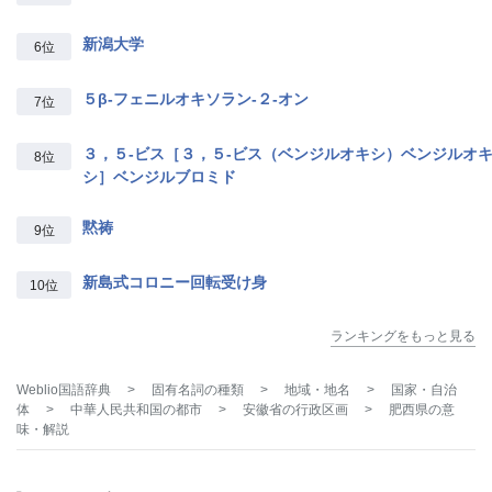
新潟大学
6位
５β‐フェニルオキソラン‐２‐オン
7位
３，５‐ビス［３，５‐ビス（ベンジルオキシ）ベンジルオ
8位
シ］ベンジルブロミド
黙祷
9位
新島式コロニー回転受け身
10位
ランキングをもっと見る
Weblio国語辞典
>
固有名詞の種類
>
地域・地名
>
国家・自治
体
>
中華人民共和国の都市
>
安徽省の行政区画
>
肥西県
の意
味・解説