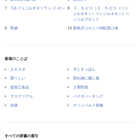
５β‐フェニルオキソラン‐２‐オン
３，５‐ビス［３，５‐ビス（ベン
ジルオキシ）ベンジルオキシ］ベ
ンジルブロミド
黙祷
新島式コロニー回転受け身
新着のことば
エキスポ
月とすっぽん
図々しい
割れ鍋に綴じ蓋
超加工食品
人間性能
テスクリアル
バイオハッキング
頭身
ディノバルド亜種
すべての辞書の索引