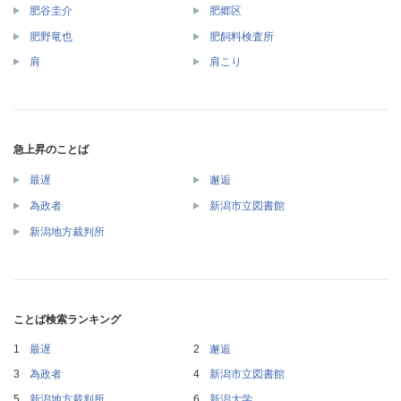
肥谷圭介
肥郷区
肥野竜也
肥飼料検査所
肩
肩こり
急上昇のことば
最遅
邂逅
為政者
新潟市立図書館
新潟地方裁判所
ことば検索ランキング
最遅
邂逅
為政者
新潟市立図書館
新潟地方裁判所
新潟大学