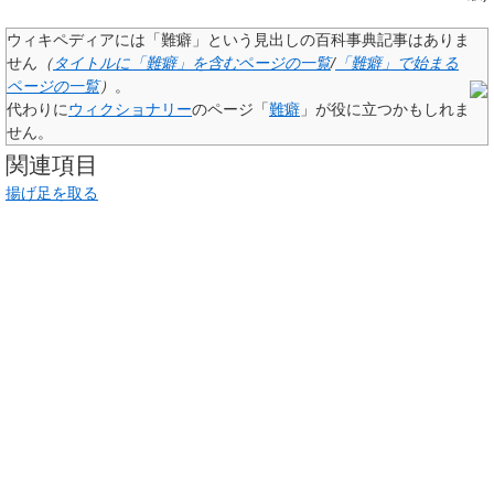
ウィキペディアには「
難癖
」という見出しの百科事典記事はありま
せん
（
タイトルに「難癖」を含むページの一覧
/
「難癖」で始まる
ページの一覧
）
。
代わりに
ウィクショナリー
のページ「
難癖
」が役に立つかもしれま
せん。
関連項目
揚げ足を取る