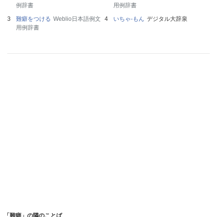
例辞書
用例辞書
難癖をつける
Weblio日本語例文
いちゃ‐もん
デジタル大辞泉
用例辞書
「難癖」の隣のことば