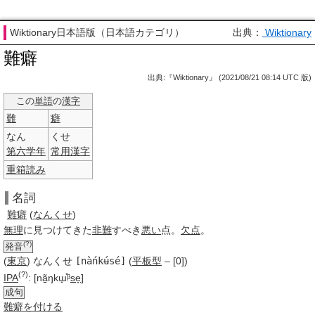
Wiktionary日本語版（日本語カテゴリ）
出典：
Wiktionary
難癖
出典:『Wiktionary』 (2021/08/21 08:14 UTC 版)
この
単語
の
漢字
難
癖
なん
くせ
第六
学年
常用漢字
重箱読み
名詞
難
癖
(
なんくせ
)
無理
に見つけてきた
非難
すべき
悪い
点。
欠点
。
(?)
発音
(
東京
)
な
ん
く
せ
[nàńk
ú
sé]
(
平板型
– [0])
(?)
IPA
:
[nã̠ŋkɯ̟̊ᵝ
se
̞]
成句
難癖を付ける