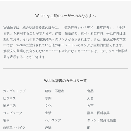
Weblioをご覧のユーザーのみなさまへ
Weblioでは、統合型辞書検索のほかに、「類語辞典」や「英和・和英辞典」、「手話
辞典」を利用することができます。辞書、類語辞典、英和・和英辞典、手話辞典は連
動しており、それぞれの検索結果へのリンクが表示されます。また、解説記事の本文
中では、Weblioに登録されている他のキーワードへのリンクが自動的に貼られます。
解説文で登場した分からないキーワードや気になるキーワードは、1クリックで検索結
果を表示することができます。
Weblio辞書のカテゴリ一覧
カテゴリトップ
建物・不動産
食品
ビジネス
学問
人名
業界用語
文化
方言
コンピュータ
生活
辞書・百科事典
電車
ヘルスケア
タレント出身地検索
自動車・バイク
趣味
船