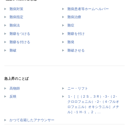
難病対策
難病患者等ホームヘルパー
難病指定
難病治療
難病法
難症
難癖をつける
難癖を付け
難癖を付ける
難発
難破
難破させる
急上昇のことば
高物師
ニー・リフト
１‐［［（２Ｓ，３Ｒ）‐３‐（２‐
反映
クロロフェニル）‐２‐（４‐フルオ
ロフェニル）オキシラニル］メチ
ル］‐１Ｈ‐１，２，…
かつて在籍したアナウンサー