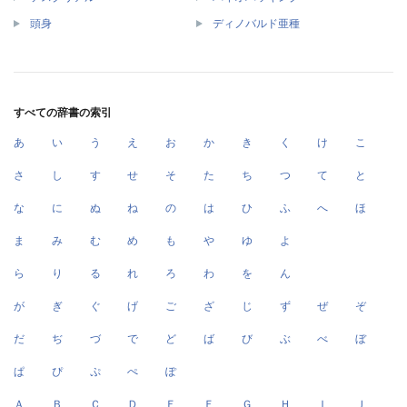
頭身
ディノバルド亜種
すべての辞書の索引
あ
い
う
え
お
か
き
く
け
こ
さ
し
す
せ
そ
た
ち
つ
て
と
な
に
ぬ
ね
の
は
ひ
ふ
へ
ほ
ま
み
む
め
も
や
ゆ
よ
ら
り
る
れ
ろ
わ
を
ん
が
ぎ
ぐ
げ
ご
ざ
じ
ず
ぜ
ぞ
だ
ぢ
づ
で
ど
ば
び
ぶ
べ
ぼ
ぱ
ぴ
ぷ
ぺ
ぽ
Ａ
Ｂ
Ｃ
Ｄ
Ｅ
Ｆ
Ｇ
Ｈ
Ｉ
Ｊ