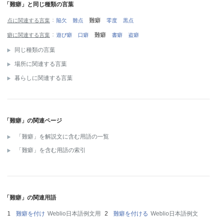
「難癖」と同じ種類の言葉
難癖
点に関連する言葉
陥欠
難点
零度
黒点
難癖
癖に関連する言葉
遊び癖
口癖
書癖
盗癖
同じ種類の言葉
場所に関連する言葉
暮らしに関連する言葉
「難癖」の関連ページ
「難癖」を解説文に含む用語の一覧
「難癖」を含む用語の索引
「難癖」の関連用語
難癖を付け
Weblio日本語例文用
難癖を付ける
Weblio日本語例文