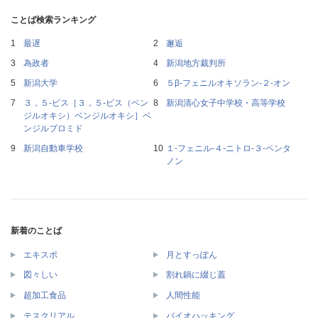
ことば検索ランキング
最遅
邂逅
為政者
新潟地方裁判所
新潟大学
５β‐フェニルオキソラン‐２‐オン
３，５‐ビス［３，５‐ビス（ベン
新潟清心女子中学校・高等学校
ジルオキシ）ベンジルオキシ］ベ
ンジルブロミド
新潟自動車学校
１‐フェニル‐４‐ニトロ‐３‐ペンタ
ノン
新着のことば
エキスポ
月とすっぽん
図々しい
割れ鍋に綴じ蓋
超加工食品
人間性能
テスクリアル
バイオハッキング