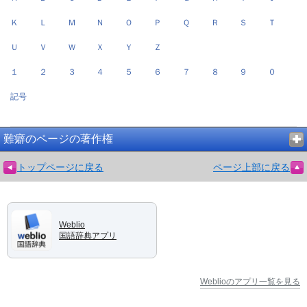
Ｋ
Ｌ
Ｍ
Ｎ
Ｏ
Ｐ
Ｑ
Ｒ
Ｓ
Ｔ
Ｕ
Ｖ
Ｗ
Ｘ
Ｙ
Ｚ
１
２
３
４
５
６
７
８
９
０
記号
難癖のページの著作権
トップページに戻る
ページ上部に戻る
Weblio
国語辞典アプリ
Weblioのアプリ一覧を見る