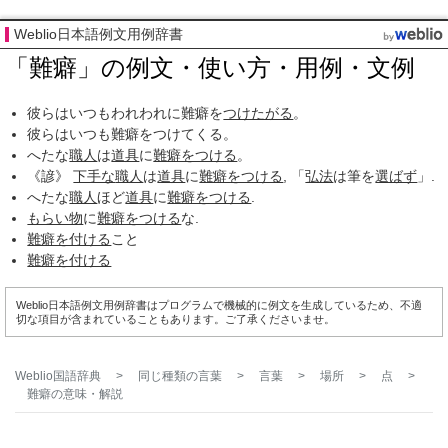
Weblio日本語例文用例辞書
「難癖」の例文・使い方・用例・文例
彼らはいつもわれわれに難癖を
つけたがる
。
彼らはいつも難癖をつけてくる。
へたな
職人
は
道具
に
難癖をつける
。
《諺》
下手な
職人
は
道具
に
難癖をつける
, 「
弘法
は筆を
選ばず
」.
へたな
職人
ほど
道具
に
難癖をつける
.
もらい物
に
難癖をつける
な.
難癖を付ける
こと
難癖を付ける
Weblio日本語例文用例辞書はプログラムで機械的に例文を生成しているため、不適
切な項目が含まれていることもあります。ご了承くださいませ。
Weblio国語辞典
>
同じ種類の言葉
>
言葉
>
場所
>
点
>
難癖
の意味・解説