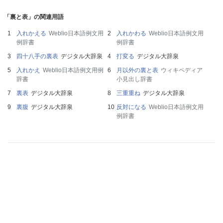
「裏と表」の関連用語
入れかえる
Weblio日本語例文用
入れかわる
Weblio日本語例文用
例辞書
例辞書
四十八手の裏表
デジタル大辞泉
打変る
デジタル大辞泉
入れかえ
Weblio日本語例文用例
月以外の裏と表
ウィキペディア
辞書
小見出し辞書
裏表
デジタル大辞泉
三重重ね
デジタル大辞泉
裏腹
デジタル大辞泉
反対になる
Weblio日本語例文用
例辞書