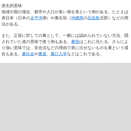
派生的意味
地域や国の場合、都市や人口が多い側を表という例がある。たとえば
表日本（日本の
太平洋
側）や裏石垣（
沖縄県
の
石垣島
北部）などの用
法がある。
また、正規に対しての裏として、一般には認められていない方法、隠
されていた道の意味で使う例もある。
裏技
はこれに当たる。さらによ
り強い意味では、非合法などの理由で表に出せないものを裏という場
合もある。
裏社会
や
裏道
、
裏口入学
などはこれである。