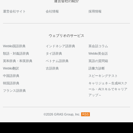
運営会社の紹介
運営会社サイト
会社情報
採用情報
ウェブリオのサービス
Weblio国語辞典
インドネシア語辞典
英会話コラム
類語・対義語辞典
タイ語辞典
Weblio英会話
英和辞典・和英辞典
ベトナム語辞典
英語の質問箱
Weblio翻訳
古語辞典
語彙力診断
中国語辞典
スピーキングテスト
韓国語辞典
キャリジェネ～生成AIスク
ール・AIスキルでキャリア
フランス語辞典
アップ～
©2026 GRAS Group, Inc.