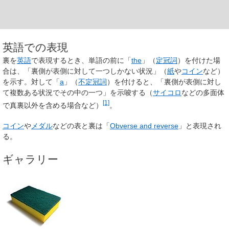
英語での表現
裏を
英語
で表現するとき、単語の前に「
the
」（
定冠詞
）を付けた場
合は、「裏側が表側に対して一つしかない状況」（
紙
や
コイン
など）
を示す。対して「
a
」（
不定冠詞
）を付けると、「裏側が表側に対し
て複数ある状況でその中の一つ」を示唆する（
サイコロ
などの多面体
[1]
で真裏以外を含める場合など）
。
コイン
や
メダル
などの表と裏は「
Obverse and reverse
」と表現され
る。
ギャラリー