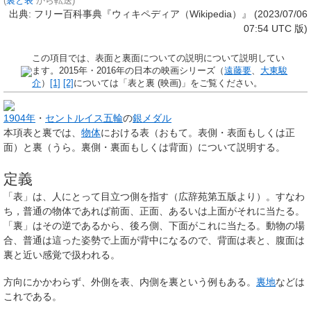
(
裏と表
から転送)
出典: フリー百科事典『ウィキペディア（Wikipedia）』 (2023/07/06
07:54 UTC 版)
この項目では、表面と裏面についての説明について説明してい
ます。2015年・2016年の日本の映画シリーズ（
遠藤要
、
大東駿
介
）
[1]
[2]
については「表と裏 (映画)」をご覧ください。
1904年
・
セントルイス五輪
の
銀メダル
本項
表と裏
では、
物体
における表（おもて。表側・表面
もしくは
正
面）と裏（うら。裏側・裏面
もしくは
背面）について説明する。
定義
「表」は、人にとって目立つ側を指す（広辞苑第五版より）。すなわ
ち，普通の物体であれば前面、正面、あるいは上面がそれに当たる。
「裏」はその逆であるから、後ろ側、下面がこれに当たる。動物の場
合、普通は這った姿勢で上面が背中になるので、背面は表と、腹面は
裏と近い感覚で扱われる。
方向にかかわらず、外側を表、内側を裏という例もある。
裏地
などは
これである。