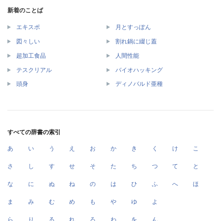
新着のことば
エキスポ
月とすっぽん
図々しい
割れ鍋に綴じ蓋
超加工食品
人間性能
テスクリアル
バイオハッキング
頭身
ディノバルド亜種
すべての辞書の索引
あ
い
う
え
お
か
き
く
け
こ
さ
し
す
せ
そ
た
ち
つ
て
と
な
に
ぬ
ね
の
は
ひ
ふ
へ
ほ
ま
み
む
め
も
や
ゆ
よ
ら
り
る
れ
ろ
わ
を
ん