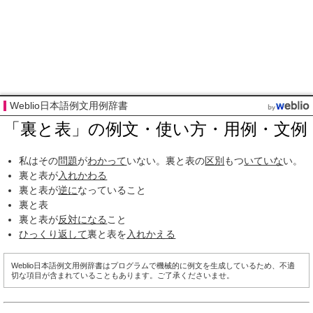
Weblio日本語例文用例辞書
「裏と表」の例文・使い方・用例・文例
私はその
問題
が
わかって
いない。裏と表の
区別
もつ
いていな
い。
裏と表が
入れかわる
裏と表が
逆に
なっていること
裏と表
裏と表が
反対になる
こと
ひっくり
返して
裏と表を
入れかえる
Weblio日本語例文用例辞書はプログラムで機械的に例文を生成しているため、不適
切な項目が含まれていることもあります。ご了承くださいませ。