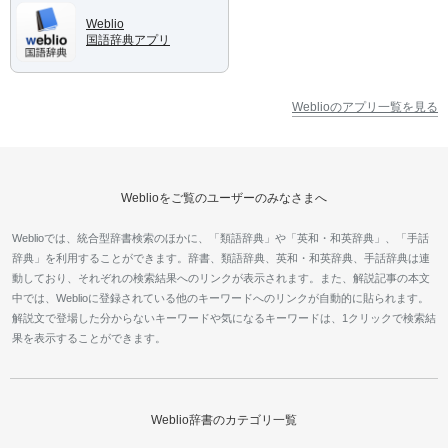
Weblio
国語辞典アプリ
Weblioのアプリ一覧を見る
Weblioをご覧のユーザーのみなさまへ
Weblioでは、統合型辞書検索のほかに、「類語辞典」や「英和・和英辞典」、「手話
辞典」を利用することができます。辞書、類語辞典、英和・和英辞典、手話辞典は連
動しており、それぞれの検索結果へのリンクが表示されます。また、解説記事の本文
中では、Weblioに登録されている他のキーワードへのリンクが自動的に貼られます。
解説文で登場した分からないキーワードや気になるキーワードは、1クリックで検索結
果を表示することができます。
Weblio辞書のカテゴリ一覧