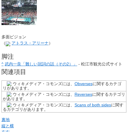
多面ビジョン
（
アトラス・アリーナ
）
脚注
^
武内一良「難しい冠詞の話（その2）」
- 松江市観光公式サイト
関連項目
ウィキメディア・コモンズには、
Obverses
に関するカテゴ
リがあります。
ウィキメディア・コモンズには、
Reverses
に関するカテゴリ
があります。
ウィキメディア・コモンズには、
Scans of both sides
に関す
るカテゴリがあります。
裏地
縦と横
左右