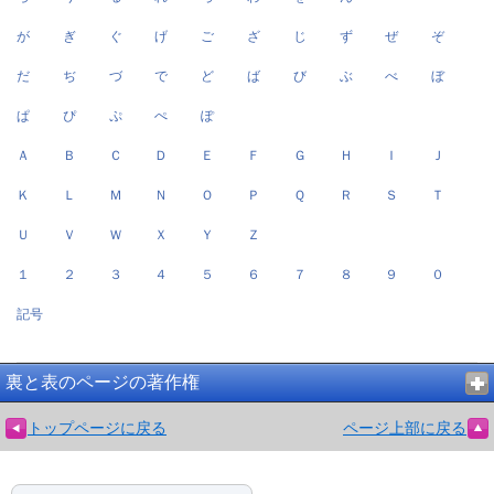
が
ぎ
ぐ
げ
ご
ざ
じ
ず
ぜ
ぞ
だ
ぢ
づ
で
ど
ば
び
ぶ
べ
ぼ
ぱ
ぴ
ぷ
ぺ
ぽ
Ａ
Ｂ
Ｃ
Ｄ
Ｅ
Ｆ
Ｇ
Ｈ
Ｉ
Ｊ
Ｋ
Ｌ
Ｍ
Ｎ
Ｏ
Ｐ
Ｑ
Ｒ
Ｓ
Ｔ
Ｕ
Ｖ
Ｗ
Ｘ
Ｙ
Ｚ
１
２
３
４
５
６
７
８
９
０
記号
裏と表のページの著作権
トップページに戻る
ページ上部に戻る