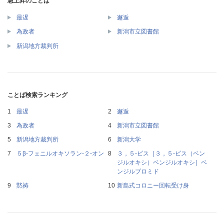
急上昇のことば
最遅
邂逅
為政者
新潟市立図書館
新潟地方裁判所
ことば検索ランキング
最遅
邂逅
為政者
新潟市立図書館
新潟地方裁判所
新潟大学
５β‐フェニルオキソラン‐２‐オン
３，５‐ビス［３，５‐ビス（ベン
ジルオキシ）ベンジルオキシ］ベ
ンジルブロミド
黙祷
新島式コロニー回転受け身