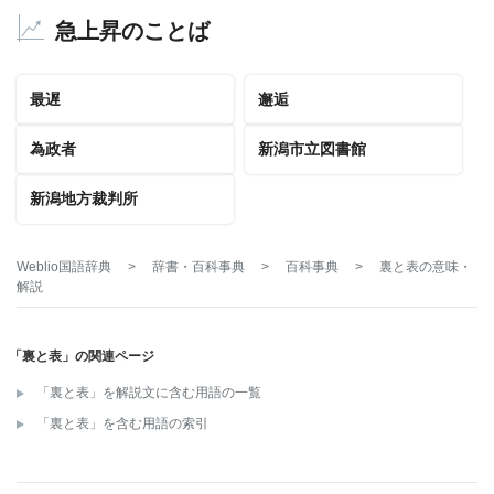
急上昇のことば
最遅
邂逅
為政者
新潟市立図書館
新潟地方裁判所
Weblio国語辞典
>
辞書・百科事典
>
百科事典
>
裏と表
の意味・
解説
「裏と表」の関連ページ
「裏と表」を解説文に含む用語の一覧
「裏と表」を含む用語の索引