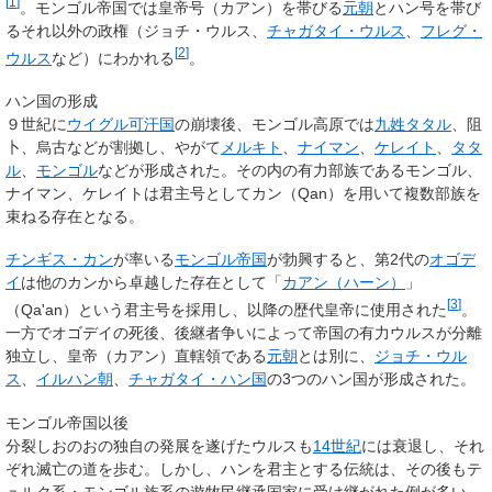
[
1
]
。モンゴル帝国では皇帝号（カアン）を帯びる
元朝
とハン号を帯び
るそれ以外の政権（ジョチ・ウルス、
チャガタイ・ウルス
、
フレグ・
[
2
]
ウルス
など）にわかれる
。
ハン国の形成
９世紀に
ウイグル可汗国
の崩壊後、モンゴル高原では
九姓タタル
、阻
卜、烏古などが割拠し、やがて
メルキト
、
ナイマン
、
ケレイト
、
タタ
ル
、
モンゴル
などが形成された。その内の有力部族であるモンゴル、
ナイマン、ケレイトは君主号としてカン（Qan）を用いて複数部族を
束ねる存在となる。
チンギス・カン
が率いる
モンゴル帝国
が勃興すると、第2代の
オゴデ
イ
は他のカンから卓越した存在として「
カアン（ハーン）
」
[
3
]
（Qa'an）という君主号を採用し、以降の歴代皇帝に使用された
。
一方でオゴデイの死後、後継者争いによって帝国の有力ウルスが分離
独立し、皇帝（カアン）直轄領である
元朝
とは別に、
ジョチ・ウル
ス
、
イルハン朝
、
チャガタイ・ハン国
の3つのハン国が形成された。
モンゴル帝国以後
分裂しおのおの独自の発展を遂げたウルスも
14世紀
には衰退し、それ
ぞれ滅亡の道を歩む。しかし、ハンを君主とする伝統は、その後もテ
ュルク系・モンゴル族系の遊牧民継承国家に受け継がれた例が多い。