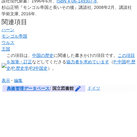
談社現代新書〉1996年6月、
ISBN 4-06-149307-8
。
杉山正明『モンゴル帝国と長いその後』講談社, 2008年2月、講談社
学術文庫, 2016年.
関連項目
ハーン
モンゴル帝国
ウルス
王国
この項目は、
中国の歴史
に関連した
書きかけの項目
です。
この項目
を加筆・訂正
などしてくださる
協力者を求めています
（
P:中国
/
P:歴
史
/
P:歴史学
/
PJ中国史
）。
表示
編集
ドイツ
典拠管理データベース
: 国立図書館