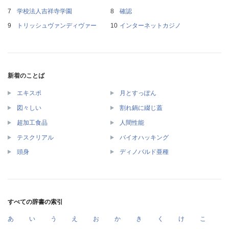
学校法人吉祥寺学園
確認
トリッシュヴァンディヴァー
インターネットカジノ
新着のことば
エキスポ
月とすっぽん
図々しい
割れ鍋に綴じ蓋
超加工食品
人間性能
テスクリアル
バイオハッキング
頭身
ディノバルド亜種
すべての辞書の索引
あ
い
う
え
お
か
き
く
け
こ