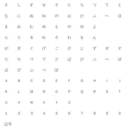
さ
し
す
せ
そ
た
ち
つ
て
と
な
に
ぬ
ね
の
は
ひ
ふ
へ
ほ
ま
み
む
め
も
や
ゆ
よ
ら
り
る
れ
ろ
わ
を
ん
が
ぎ
ぐ
げ
ご
ざ
じ
ず
ぜ
ぞ
だ
ぢ
づ
で
ど
ば
び
ぶ
べ
ぼ
ぱ
ぴ
ぷ
ぺ
ぽ
Ａ
Ｂ
Ｃ
Ｄ
Ｅ
Ｆ
Ｇ
Ｈ
Ｉ
Ｊ
Ｋ
Ｌ
Ｍ
Ｎ
Ｏ
Ｐ
Ｑ
Ｒ
Ｓ
Ｔ
Ｕ
Ｖ
Ｗ
Ｘ
Ｙ
Ｚ
１
２
３
４
５
６
７
８
９
０
記号