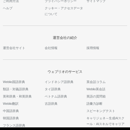
ご利用方法
プライバシーポリシー
サイトマップ
ヘルプ
クッキー・アクセスデータ
について
運営会社の紹介
運営会社サイト
会社情報
採用情報
ウェブリオのサービス
Weblio国語辞典
インドネシア語辞典
英会話コラム
類語・対義語辞典
タイ語辞典
Weblio英会話
英和辞典・和英辞典
ベトナム語辞典
英語の質問箱
Weblio翻訳
古語辞典
語彙力診断
中国語辞典
スピーキングテスト
韓国語辞典
キャリジェネ～生成AIスク
ール・AIスキルでキャリア
フランス語辞典
アップ～