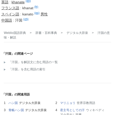
(en)
英語
:
khanate
(fr)
フランス語
:
khanat
(es)
スペイン語
:
kanato
男性
(zh)
中国語
:
汗国
Weblio国語辞典
>
辞書・百科事典
>
デジタル大辞泉
>
汗国
の意
味・解説
「汗国」の関連ページ
「汗国」を解説文に含む用語の一覧
「汗国」を含む用語の索引
「汗国」の関連用語
ハン国
デジタル大辞泉
マリニョリ
世界宗教用語
青帳ハン国
デジタル大辞泉
君主号としての汗
ウィキペディ
ア小見出し辞書