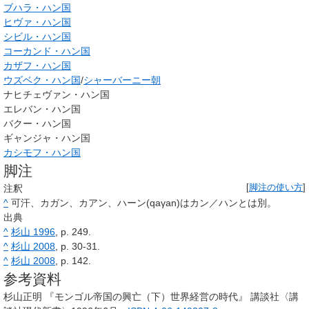
ブハラ・ハン国
ヒヴァ・ハン国
シビル・ハン国
コーカンド・ハン国
カザフ・ハン国
ウズベク・ハン国
/
シャーバーニー朝
ナヒチェヴァン・ハン国
エレバン・ハン国
バクー・ハン国
ギャンジャ・ハン国
カシモフ・ハン国
脚注
注釈
[
脚注の使い方
]
^
可汗、カガン、カアン、ハーン(qaγan)はカン／ハンとは別。
出典
^
杉山 1996
, p. 249.
^
杉山 2008
, p. 30-31.
^
杉山 2008
, p. 142.
参考資料
杉山正明 『モンゴル帝国の興亡（下）世界経営の時代』 講談社〈講