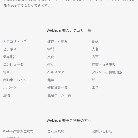
果を表示することができます。
Weblio辞書のカテゴリ一覧
カテゴリトップ
建物・不動産
食品
ビジネス
学問
人名
業界用語
文化
方言
コンピュータ
生活
辞書・百科事典
電車
ヘルスケア
タレント出身地検索
自動車・バイク
趣味
船
スポーツ
登録辞書一覧
工学
生物
金融コラム一覧
Weblio辞書をご利用の方へ
Weblio辞書のご案内
ご利用規約
お問い合わせ