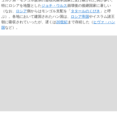
特にロシアを地盤とした
ジョチ・ウルス
崩壊後の後継国家に著しい
（なお、
ロシア
側からはモンゴル支配を「
タタールのくびき
」と呼
ぶ）。各地において建国されたハン国は、
ロシア帝国
やイスラム諸王
朝に吸収されていったが、遅くは
20世紀
まで存続した（
ヒヴァ・ハン
国
など）。