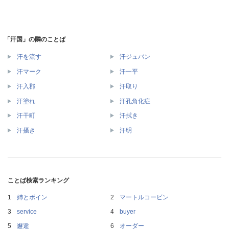
「汗国」の隣のことば
汗を流す
汗ジュバン
汗マーク
汗一平
汗入郡
汗取り
汗塗れ
汗孔角化症
汗干町
汗拭き
汗掻き
汗明
ことば検索ランキング
姉とボイン
マートルコービン
service
buyer
邂逅
オーダー