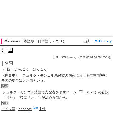
Wiktionary日本語版（日本語カテゴリ）
出典：
Wiktionary
汗国
出典:『Wiktionary』 (2021/08/07 06:35 UTC 版)
名詞
汗
国
（
かんこく
、
はんこく
）
(
wp
)
《
世界史
》
テュルク
・
モンゴル
系
民族
の
国家
における
君主国
。
帝国
の
場合
は
大汗
国
という。
語源
(
wp
)
テュルク・モンゴル
諸語
で
支配者
を表す
ハーン
（
khan
）の
音訳
「
可汗
」（後に「汗」）が
治め
る国から。
翻訳
(de)
ドイツ語
:
Khanate
中性