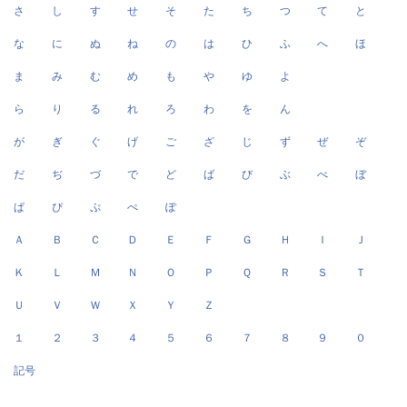
さ
し
す
せ
そ
た
ち
つ
て
と
な
に
ぬ
ね
の
は
ひ
ふ
へ
ほ
ま
み
む
め
も
や
ゆ
よ
ら
り
る
れ
ろ
わ
を
ん
が
ぎ
ぐ
げ
ご
ざ
じ
ず
ぜ
ぞ
だ
ぢ
づ
で
ど
ば
び
ぶ
べ
ぼ
ぱ
ぴ
ぷ
ぺ
ぽ
Ａ
Ｂ
Ｃ
Ｄ
Ｅ
Ｆ
Ｇ
Ｈ
Ｉ
Ｊ
Ｋ
Ｌ
Ｍ
Ｎ
Ｏ
Ｐ
Ｑ
Ｒ
Ｓ
Ｔ
Ｕ
Ｖ
Ｗ
Ｘ
Ｙ
Ｚ
１
２
３
４
５
６
７
８
９
０
記号