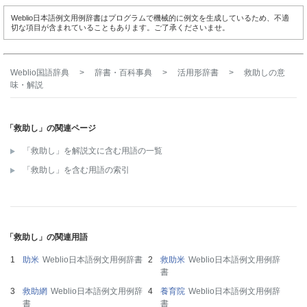
Weblio日本語例文用例辞書はプログラムで機械的に例文を生成しているため、不適
切な項目が含まれていることもあります。ご了承くださいませ。
Weblio国語辞典
>
辞書・百科事典
>
活用形辞書
>
救助し
の意
味・解説
「救助し」の関連ページ
「救助し」を解説文に含む用語の一覧
「救助し」を含む用語の索引
「救助し」の関連用語
助米
Weblio日本語例文用例辞書
救助米
Weblio日本語例文用例辞
書
救助網
Weblio日本語例文用例辞
養育院
Weblio日本語例文用例辞
書
書