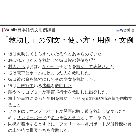
Weblio日本語例文用例辞書
「救助し」の例文・使い方・用例・文例
彼は
救助して
もら
えないだ
ろうと
あきらめて
いた
おぼれかけた人を
救助して
彼は皆の
尊敬
を
得た
村人たち
はおぼれ
かかった
子どもを
救助して
表彰され
た
彼は
電車
と
ホーム
に
挟まった
人を
救助した
。
彼は
彼の
命を
犠牲
にしてその
少女
を
救助した
。
彼は
おぼれて
いる
少年
を
救助した
。
船や
ヘリコプター
が
宇宙飛行士
を救助しに
出発した
。
海上
で
事故
に
会った
船舶
を
救助した
り,その
船体
や
積み荷
を
回収す
る
こと
フッド
は，
サンダーバード
が
災害
の時，彼を救助しなかったた
め，
サンダーバード
の
名声
を
落とそう
としているのだ。
同機
が
着水する
とすぐに，
フェリー
や
非常用
ボート
が
飛行機
の翼
の上
で待つ
乗客
たちを
救助した
。