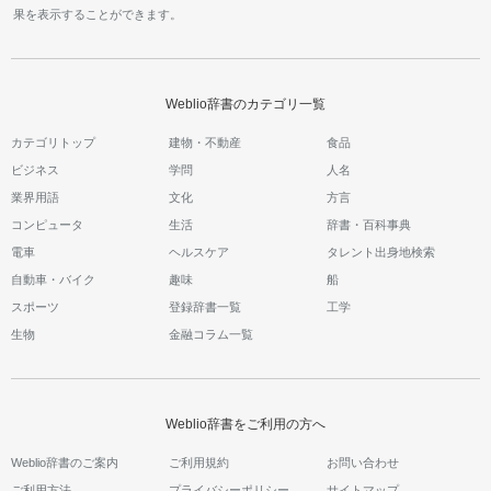
果を表示することができます。
Weblio辞書のカテゴリ一覧
カテゴリトップ
建物・不動産
食品
ビジネス
学問
人名
業界用語
文化
方言
コンピュータ
生活
辞書・百科事典
電車
ヘルスケア
タレント出身地検索
自動車・バイク
趣味
船
スポーツ
登録辞書一覧
工学
生物
金融コラム一覧
Weblio辞書をご利用の方へ
Weblio辞書のご案内
ご利用規約
お問い合わせ
ご利用方法
プライバシーポリシー
サイトマップ