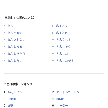
「救助し」の隣のことば
救助
救助さす
救助させる
救助され
救助されない
救助される
救助しうる
救助しそう
救助しそうだ
救助した
救助したい
救助したがる
ことば検索ランキング
姉とボイン
マートルコービン
service
buyer
邂逅
オーダー