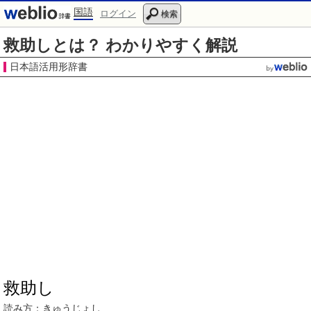
国語
ログイン
検索
救助しとは？ わかりやすく解説
日本語活用形辞書
救助し
読み方：
きゅうじょ
し