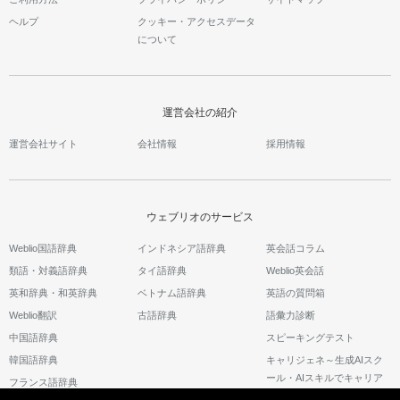
ヘルプ
クッキー・アクセスデータ
について
運営会社の紹介
運営会社サイト
会社情報
採用情報
ウェブリオのサービス
Weblio国語辞典
インドネシア語辞典
英会話コラム
類語・対義語辞典
タイ語辞典
Weblio英会話
英和辞典・和英辞典
ベトナム語辞典
英語の質問箱
Weblio翻訳
古語辞典
語彙力診断
中国語辞典
スピーキングテスト
韓国語辞典
キャリジェネ～生成AIスク
ール・AIスキルでキャリア
フランス語辞典
アップ～