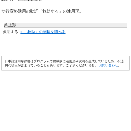
サ行変格活用
の
動詞
「
救助する
」の
連用形
。
終止形
救助する
» 「救助」の意味を調べる
日本語活用形辞書はプログラムで機械的に活用形や説明を生成しているため、不適
切な項目が含まれていることもあります。ご了承くださいませ。
お問い合わせ
。