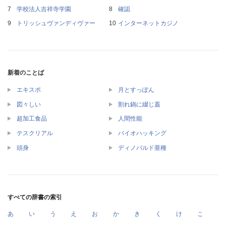
学校法人吉祥寺学園
確認
トリッシュヴァンディヴァー
インターネットカジノ
新着のことば
エキスポ
月とすっぽん
図々しい
割れ鍋に綴じ蓋
超加工食品
人間性能
テスクリアル
バイオハッキング
頭身
ディノバルド亜種
すべての辞書の索引
あ
い
う
え
お
か
き
く
け
こ