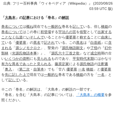
出典: フリー百科事典『ウィキペディア（Wikipedia）』 (2020/08/26
03:59 UTC 版)
「
大島本
」の
記事
における「巻名」の
解説
巻名について
は
概ね
現在でも
一般的な
巻名を
記して
いる。但し
橋姫
の
巻名について
はこの巻に
初登場
する
宇治八の宮
を
俗聖
として
出家する
ことなく
仏道
に
いそしんで
いることから
優婆塞
と
称する
ことに
由来し
て
いる「
優婆塞
」の
異名
で
記され
ている。この
異名
は『
白造紙
』に
含
まれる
「
源シノモクロク
」、聖覚の『
源氏物語願文
』や
了悟
の『
幻中
類林
（
光源氏物語本事
）』、『
源氏六十三首之歌
』など
成立時
期の古
い
いくつかの
資料
にも
見られる
ものであり、
平安時代末期
にはかなり
有力な
異名
であった
と見られる
。
藤原定家
による
源氏物語
の
注釈書
「
奥入
」（
第二次
・
自筆本
）でも「廿八
優婆塞
一名
橋姫
」と
優婆塞
を
先に
記した
上で
現在では
一般的な
巻名である
橋姫
の方を「
一名
」と
して
記して
いる。
※この「巻名」の解説は、「大島本」の解説の一部です。
「巻名」を含む「大島本」の記事については、
「大島本」の概要
を参
照ください。