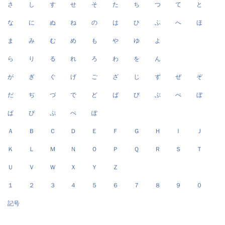
さ
し
す
せ
そ
た
ち
つ
て
と
な
に
ぬ
ね
の
は
ひ
ふ
へ
ほ
ま
み
む
め
も
や
ゆ
よ
ら
り
る
れ
ろ
わ
を
ん
が
ぎ
ぐ
げ
ご
ざ
じ
ず
ぜ
ぞ
だ
ぢ
づ
で
ど
ば
び
ぶ
べ
ぼ
ぱ
ぴ
ぷ
ぺ
ぽ
Ａ
Ｂ
Ｃ
Ｄ
Ｅ
Ｆ
Ｇ
Ｈ
Ｉ
Ｊ
Ｋ
Ｌ
Ｍ
Ｎ
Ｏ
Ｐ
Ｑ
Ｒ
Ｓ
Ｔ
Ｕ
Ｖ
Ｗ
Ｘ
Ｙ
Ｚ
１
２
３
４
５
６
７
８
９
０
記号