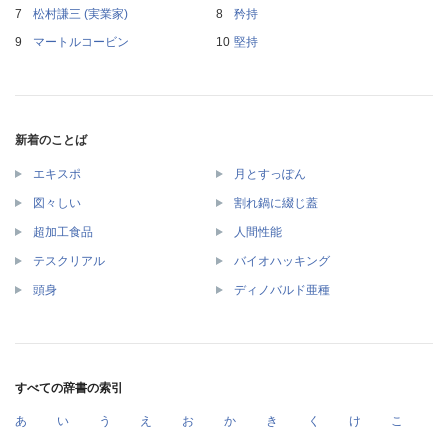
松村謙三 (実業家)
矜持
マートルコービン
堅持
新着のことば
エキスポ
月とすっぽん
図々しい
割れ鍋に綴じ蓋
超加工食品
人間性能
テスクリアル
バイオハッキング
頭身
ディノバルド亜種
すべての辞書の索引
あ
い
う
え
お
か
き
く
け
こ