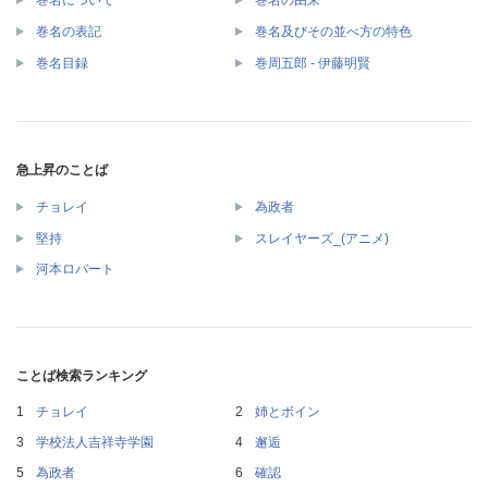
巻名について
巻名の由来
巻名の表記
巻名及びその並べ方の特色
巻名目録
巻周五郎 - 伊藤明賢
急上昇のことば
チョレイ
為政者
堅持
スレイヤーズ_(アニメ)
河本ロバート
ことば検索ランキング
チョレイ
姉とボイン
学校法人吉祥寺学園
邂逅
為政者
確認