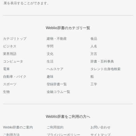
果を表示することができます。
Weblio辞書のカテゴリ一覧
カテゴリトップ
建物・不動産
食品
ビジネス
学問
人名
業界用語
文化
方言
コンピュータ
生活
辞書・百科事典
電車
ヘルスケア
タレント出身地検索
自動車・バイク
趣味
船
スポーツ
登録辞書一覧
工学
生物
金融コラム一覧
Weblio辞書をご利用の方へ
Weblio辞書のご案内
ご利用規約
お問い合わせ
ご利用方法
プライバシーポリシー
サイトマップ