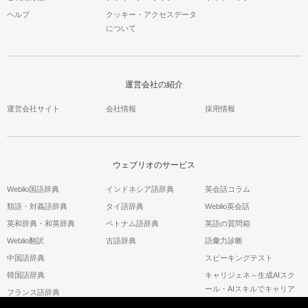
ヘルプ
クッキー・アクセスデータ
について
運営会社の紹介
運営会社サイト
会社情報
採用情報
ウェブリオのサービス
Weblio国語辞典
インドネシア語辞典
英会話コラム
類語・対義語辞典
タイ語辞典
Weblio英会話
英和辞典・和英辞典
ベトナム語辞典
英語の質問箱
Weblio翻訳
古語辞典
語彙力診断
中国語辞典
スピーキングテスト
韓国語辞典
キャリジェネ～生成AIスク
ール・AIスキルでキャリア
フランス語辞典
アップ～