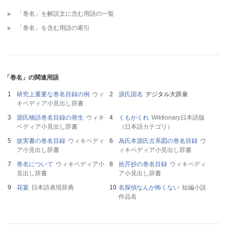
「巻名」を解説文に含む用語の一覧
「巻名」を含む用語の索引
「巻名」の関連用語
研究上重要な巻名目録の例
ウィ
源氏国名
デジタル大辞泉
キペディア小見出し辞書
源氏物語巻名目録の発生
ウィキ
くもがくれ
Wiktionary日本語版
ペディア小見出し辞書
（日本語カテゴリ）
故実書の巻名目録
ウィキペディ
為氏本源氏古系図の巻名目録
ウ
ア小見出し辞書
ィキペディア小見出し辞書
巻名について
ウィキペディア小
拾芥抄の巻名目録
ウィキペディ
見出し辞書
ア小見出し辞書
花宴
日本語表現辞典
名探偵なんか怖くない
短編小説
作品名