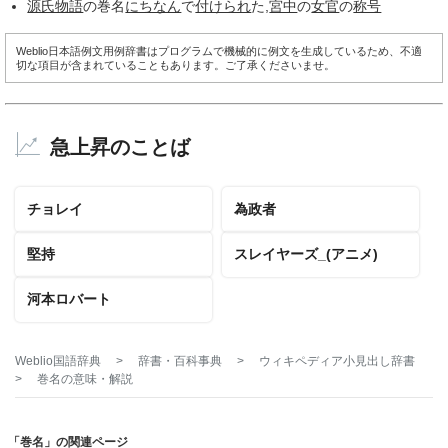
源氏物語
の巻名
にちなん
で
付けられ
た,
宮中
の
女官
の
称号
Weblio日本語例文用例辞書はプログラムで機械的に例文を生成しているため、不適
切な項目が含まれていることもあります。ご了承くださいませ。
急上昇のことば
チョレイ
為政者
堅持
スレイヤーズ_(アニメ)
河本ロバート
Weblio国語辞典
>
辞書・百科事典
>
ウィキペディア小見出し辞書
>
巻名
の意味・解説
「巻名」の関連ページ