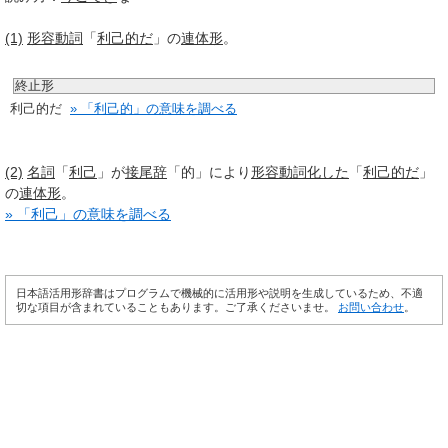
(1)
形容動詞
「
利己的だ
」の
連体形
。
終止形
利己的だ
» 「利己的」の意味を調べる
(2)
名詞
「
利己
」が
接尾辞
「的」により
形容動詞
化した
「
利己的だ
」
の
連体形
。
» 「利己」の意味を調べる
日本語活用形辞書はプログラムで機械的に活用形や説明を生成しているため、不適
切な項目が含まれていることもあります。ご了承くださいませ。
お問い合わせ
。