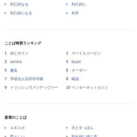
利己的なる
利己的に
利己的になる
利市
ことば検索ランキング
姉とボイン
マートルコービン
service
buyer
邂逅
オーダー
学校法人吉祥寺学園
確認
トリッシュヴァンディヴァー
インターネットカジノ
新着のことば
エキスポ
月とすっぽん
図々しい
割れ鍋に綴じ蓋