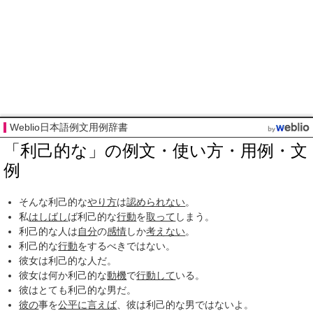
Weblio日本語例文用例辞書
「利己的な」の例文・使い方・用例・文
例
そんな利己的な
やり方
は
認められない
。
私
はしばし
ば利己的な
行動
を
取って
しまう。
利己的な人は
自分
の
感情
しか
考えない
。
利己的な
行動
をするべきではない。
彼女は利己的な人だ。
彼女は何か利己的な
動機
で
行動して
いる。
彼はとても利己的な男だ。
彼の
事を
公平に
言えば
、彼は利己的な男ではないよ。