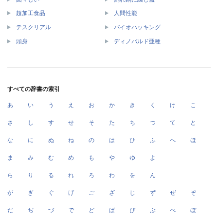
超加工食品
人間性能
テスクリアル
バイオハッキング
頭身
ディノバルド亜種
すべての辞書の索引
あ
い
う
え
お
か
き
く
け
こ
さ
し
す
せ
そ
た
ち
つ
て
と
な
に
ぬ
ね
の
は
ひ
ふ
へ
ほ
ま
み
む
め
も
や
ゆ
よ
ら
り
る
れ
ろ
わ
を
ん
が
ぎ
ぐ
げ
ご
ざ
じ
ず
ぜ
ぞ
だ
ぢ
づ
で
ど
ば
び
ぶ
べ
ぼ