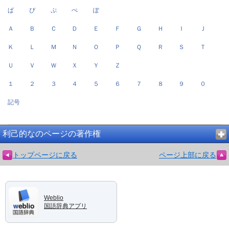
ぱ
ぴ
ぷ
ぺ
ぽ
Ａ
Ｂ
Ｃ
Ｄ
Ｅ
Ｆ
Ｇ
Ｈ
Ｉ
Ｊ
Ｋ
Ｌ
Ｍ
Ｎ
Ｏ
Ｐ
Ｑ
Ｒ
Ｓ
Ｔ
Ｕ
Ｖ
Ｗ
Ｘ
Ｙ
Ｚ
１
２
３
４
５
６
７
８
９
０
記号
利己的なのページの著作権
トップページに戻る
ページ上部に戻る
Weblio
国語辞典アプリ