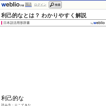
国語
ログイン
検索
利己的なとは？ わかりやすく解説
日本語活用形辞書
利己的な
読み方：
りこてき
な