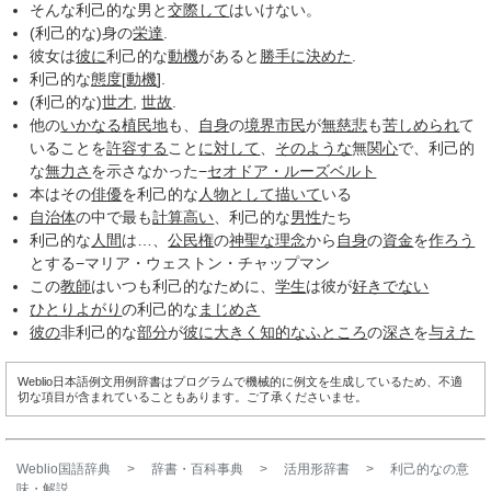
そんな利己的な男と
交際して
はいけない。
(利己的な)身の
栄達
.
彼女は
彼に
利己的な
動機
があると
勝手に
決めた
.
利己的な
態度
[
動機
].
(利己的な)
世才
,
世故
.
他の
いかなる
植民地
も、
自身
の
境界
市民
が
無慈悲
も
苦しめられ
て
いることを
許容する
こと
に対して
、
そのような
無
関心
で、利己的
な
無力さ
を示さなかった−
セオドア・ルーズベルト
本はその
俳優
を利己的な
人物として
描いて
いる
自治体
の中で最も
計算高い
、利己的な
男性
たち
利己的な
人間
は…、
公民権
の
神聖な
理念
から
自身
の
資金
を
作ろう
とする−マリア・ウェストン・チャップマン
この
教師
はいつも利己的なために、
学生
は彼が
好きでない
ひとりよがり
の利己的な
まじめさ
彼の
非利己的な
部分
が
彼に
大きく
知的な
ふところ
の
深さ
を
与えた
Weblio日本語例文用例辞書はプログラムで機械的に例文を生成しているため、不適
切な項目が含まれていることもあります。ご了承くださいませ。
Weblio国語辞典
>
辞書・百科事典
>
活用形辞書
>
利己的な
の意
味・解説