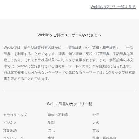
Weblioのアプリ一覧を見る
Weblioをご覧のユーザーのみなさまへ
Weblioでは、統合型辞書検索のほかに、「類語辞典」や「英和・和英辞典」、「手話
辞典」を利用することができます。辞書、類語辞典、英和・和英辞典、手話辞典は連
動しており、それぞれの検索結果へのリンクが表示されます。また、解説記事の本文
中では、Weblioに登録されている他のキーワードへのリンクが自動的に貼られます。
解説文で登場した分からないキーワードや気になるキーワードは、1クリックで検索結
果を表示することができます。
Weblio辞書のカテゴリ一覧
カテゴリトップ
建物・不動産
食品
ビジネス
学問
人名
業界用語
文化
方言
コンピュータ
生活
辞書・百科事典