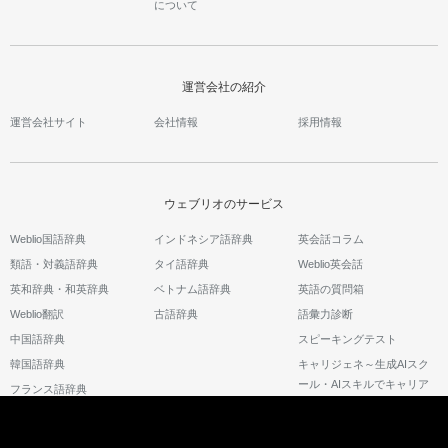
について
運営会社の紹介
運営会社サイト
会社情報
採用情報
ウェブリオのサービス
Weblio国語辞典
インドネシア語辞典
英会話コラム
類語・対義語辞典
タイ語辞典
Weblio英会話
英和辞典・和英辞典
ベトナム語辞典
英語の質問箱
Weblio翻訳
古語辞典
語彙力診断
中国語辞典
スピーキングテスト
韓国語辞典
キャリジェネ～生成AIスク
ール・AIスキルでキャリア
フランス語辞典
アップ～