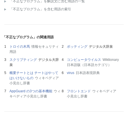
「不正なプログラム」を解説文に含む用語の一覧
「不正なプログラム」を含む用語の索引
「不正なプログラム」の関連用語
トロイの木馬
情報セキュリティ
ボッティング
デジタル大辞泉
用語
スクリプティング
デジタル大辞
コンピュータウイルス
Wiktionary
泉
日本語版（日本語カテゴリ）
概要チートとは チートはやって
virus
日本語表現辞典
はいけないもの
ウィキペディア
小見出し辞書
AppGuard の3つの基本機能
ウィ
フロントエンド
ウィキペディア
キペディア小見出し辞書
小見出し辞書