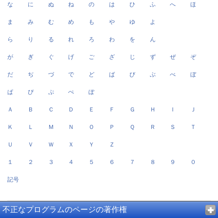
な
に
ぬ
ね
の
は
ひ
ふ
へ
ほ
ま
み
む
め
も
や
ゆ
よ
ら
り
る
れ
ろ
わ
を
ん
が
ぎ
ぐ
げ
ご
ざ
じ
ず
ぜ
ぞ
だ
ぢ
づ
で
ど
ば
び
ぶ
べ
ぼ
ぱ
ぴ
ぷ
ぺ
ぽ
Ａ
Ｂ
Ｃ
Ｄ
Ｅ
Ｆ
Ｇ
Ｈ
Ｉ
Ｊ
Ｋ
Ｌ
Ｍ
Ｎ
Ｏ
Ｐ
Ｑ
Ｒ
Ｓ
Ｔ
Ｕ
Ｖ
Ｗ
Ｘ
Ｙ
Ｚ
１
２
３
４
５
６
７
８
９
０
記号
不正なプログラムのページの著作権