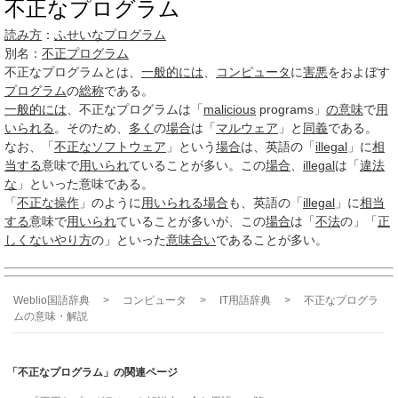
不正なプログラム
読み方
：
ふせいなプログラム
別名：
不正プログラム
不正なプログラム
とは、
一般的には
、
コンピュータ
に
害悪
をおよぼす
プログラム
の
総称
である。
一般的には
、不正なプログラムは「
malicious
programs」
の意味
で
用
いられる
。そのため、
多く
の
場合
は「
マルウェア
」と
同義
である。
なお、「
不正な
ソフトウェア
」という
場合
は、英語の「
illegal
」に
相
当する
意味で
用いられ
ていることが多い。この
場合
、
illegal
は「
違法
な
」といった意味である。
「
不正な
操作
」のように
用いられる
場合
も、英語の「
illegal
」に
相当
する
意味で
用いられ
ていることが多いが、この
場合
は「
不法
の」「
正
しくない
やり方
の」といった
意味合い
であることが多い。
Weblio国語辞典
>
コンピュータ
>
IT用語辞典
>
不正なプログラ
ム
の意味・解説
「不正なプログラム」の関連ページ