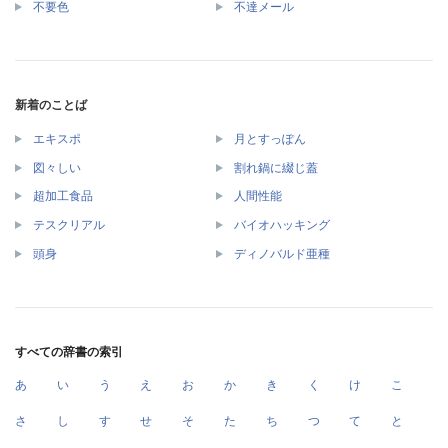
不要色
不達メール
新着のことば
エキスポ
月とすっぽん
図々しい
割れ鍋に綴じ蓋
超加工食品
人間性能
テスクリアル
バイオハッキング
頭身
ディノバルド亜種
すべての辞書の索引
あ
い
う
え
お
か
き
く
け
こ
さ
し
す
せ
そ
た
ち
つ
て
と