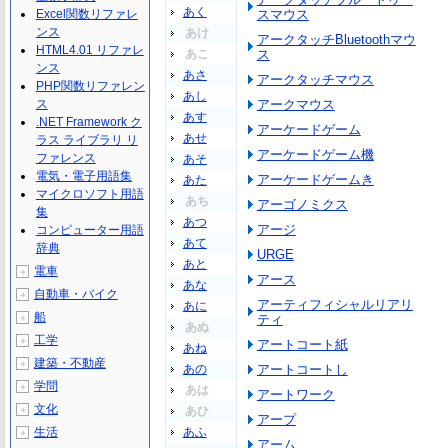
あく
Excel関数リファレ
スマウス
ンス
あけ
アークタッチBluetoothマウ
HTML4.01 リファレ
あこ
ス
ンス
あさ
アークタッチマウス
PHP関数リファレン
あし
ス
アークマウス
あす
.NET Framework ク
アーケードゲーム
あせ
ラス ライブラリ リ
アーケードゲーム機
ファレンス
あそ
電気・電子用語集
アーケードゲームき
あた
マイクロソフト用語
あち
アーゴノミクス
集
あつ
アージ
コンピューター用語
あて
辞典
URGE
あと
電車
＋
アース
あな
自動車・バイク
＋
アーティフィシャルリアリ
あに
船
＋
ティ
あぬ
工学
＋
アートコート紙
あね
建築・不動産
＋
あの
アートコートし
学問
＋
あは
アートワーク
文化
＋
あひ
アープ
生活
あふ
＋
アーム