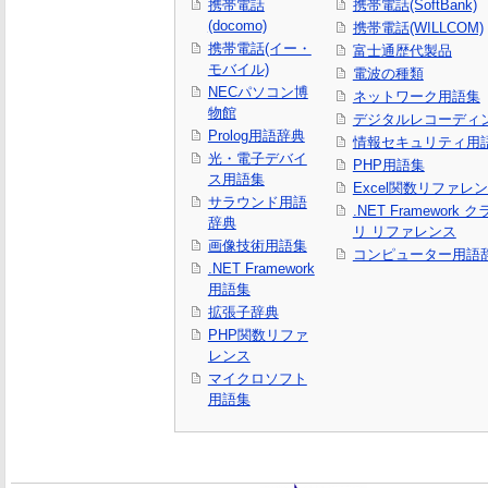
携帯電話
携帯電話(SoftBank)
(docomo)
携帯電話(WILLCOM)
携帯電話(イー・
富士通歴代製品
モバイル)
電波の種類
NECパソコン博
ネットワーク用語集
物館
デジタルレコーディ
Prolog用語辞典
情報セキュリティ用
光・電子デバイ
PHP用語集
ス用語集
Excel関数リファレ
サラウンド用語
.NET Framework
辞典
リ リファレンス
画像技術用語集
コンピューター用語
.NET Framework
用語集
拡張子辞典
PHP関数リファ
レンス
マイクロソフト
用語集