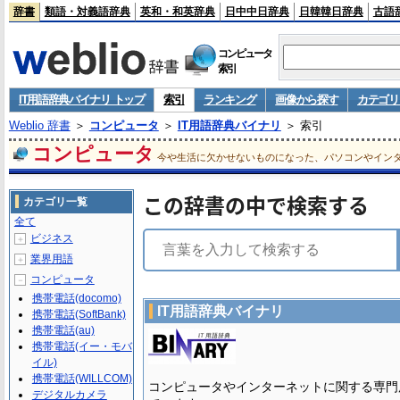
辞書
類語・対義語辞典
英和・和英辞典
日中中日辞典
日韓韓日辞典
古語
コンピュータ
索引
IT用語辞典バイナリ トップ
索引
ランキング
画像から探す
カテゴリ
Weblio 辞書
＞
コンピュータ
＞
IT用語辞典バイナリ
＞ 索引
コンピュータ
今や生活に欠かせないものになった、パソコンやイン
この辞書の中で検索する
カテゴリ一覧
全て
ビジネス
＋
業界用語
＋
コンピュータ
－
携帯電話(docomo)
IT用語辞典バイナリ
携帯電話(SoftBank)
携帯電話(au)
携帯電話(イー・モバ
イル)
携帯電話(WILLCOM)
コンピュータやインターネットに関する専門
デジタルカメラ