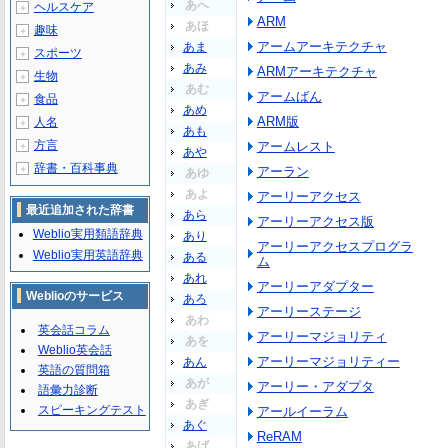
あへ
ヘルスケア
＋
ARM
あほ
趣味
＋
アームアーキテクチャ
あま
スポーツ
＋
あみ
ARMアーキテクチャ
生物
＋
あむ
アームばん
食品
＋
あめ
ARM版
人名
＋
あも
方言
アームレスト
＋
あや
辞書・百科事典
＋
アーラン
あゆ
あよ
アーリーアクセス
最近追加された辞書
あら
アーリーアクセス版
Weblio実用類語辞典
あり
アーリーアクセスプログラ
Weblio実用英語辞典
ある
ム
あれ
アーリーアダプター
Weblioのサービス
あろ
アーリーステージ
あわ
英会話コラム
アーリーマジョリティ
あを
Weblio英会話
アーリーマジョリティー
あん
英語の質問箱
あが
アーリー・アダプタ
語彙力診断
あぎ
スピーキングテスト
アールイーラム
あぐ
ReRAM
あげ