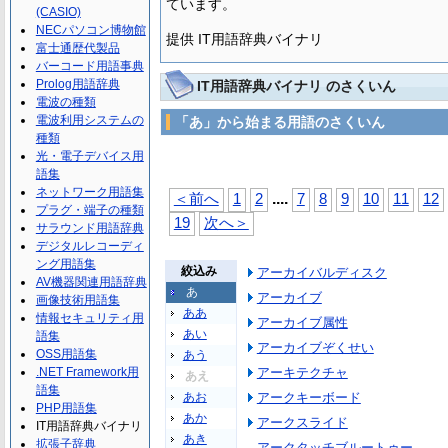
ています。
(CASIO)
NECパソコン博物館
提供 IT用語辞典バイナリ
富士通歴代製品
バーコード用語事典
Prolog用語辞典
IT用語辞典バイナリ のさくいん
電波の種類
電波利用システムの
「あ」から始まる用語のさくいん
種類
光・電子デバイス用
語集
ネットワーク用語集
...
.
＜前へ
1
2
7
8
9
10
11
12
プラグ・端子の種類
19
次へ＞
サラウンド用語辞典
デジタルレコーディ
ング用語集
絞込み
アーカイバルディスク
AV機器関連用語辞典
あ
アーカイブ
画像技術用語集
ああ
情報セキュリティ用
アーカイブ属性
あい
語集
アーカイブぞくせい
OSS用語集
あう
.NET Framework用
アーキテクチャ
あえ
語集
あお
アークキーボード
PHP用語集
あか
アークスライド
IT用語辞典バイナリ
あき
拡張子辞典
アークタッチブルートゥー