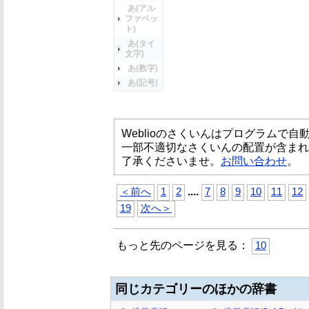
あ(アル
ファベッ
ト)
あ(タイ
文字)
あ(数字)
あ(記号)
Weblioのさくいんはプログラムで
一部不適切なさくいんの配置が含まれ
了承くださいませ。
お問い合わせ
。
...
.
＜前へ
1
2
7
8
9
10
11
12
19
次へ＞
もっと先のページを見る：
10
同じカテゴリーのほかの辞書