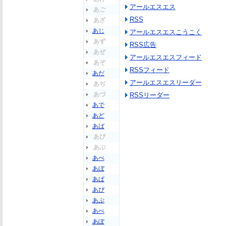
アールエスエス
あご
RSS
あざ
あじ
アールエスエスこうこく
あず
RSS広告
あぜ
アールエスエスフィード
あぞ
RSSフィード
あだ
アールエスエスリーダー
あぢ
あづ
RSSリーダー
あで
あど
あば
あび
あぶ
あべ
あぼ
あぱ
あぴ
あぷ
あぺ
あぽ