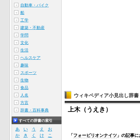
自動車・バイク
＋
船
＋
工学
＋
建築・不動産
＋
学問
＋
文化
＋
生活
＋
ヘルスケア
＋
趣味
＋
スポーツ
＋
生物
＋
食品
＋
ウィキペディア小見出し辞書
人名
＋
方言
＋
上木（うえき）
辞書・百科事典
＋
すべての辞書の索引
あ
い
う
え
お
か
き
く
け
こ
「
フォービリオンナイツ
」の
記事
に