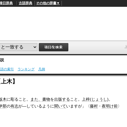
韓日辞典
古語辞典
その他の辞書▼
解説
用語の索引
ランキング
凡例
L
/
o
【上木】
a
d
e
d
版木
に彫ること。
また、
書物
を
出版する
こと。
上梓
(
じょうし
)。
:
4
伊那
の
有志
が―しているように
聞いて
いますが」〈
藤村
・
夜明け前
〉
9
.
4
5
%