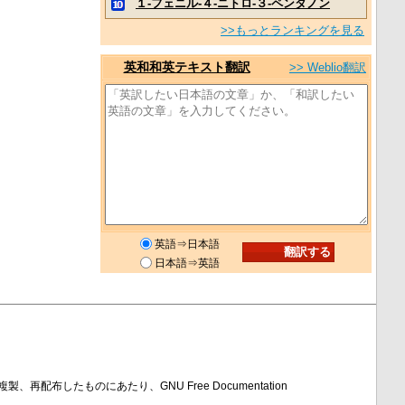
１‐フェニル‐４‐ニトロ‐３‐ペンタノン
>>もっとランキングを見る
英和和英テキスト翻訳
>> Weblio翻訳
英語⇒日本語
日本語⇒英語
製、再配布したものにあたり、GNU Free Documentation