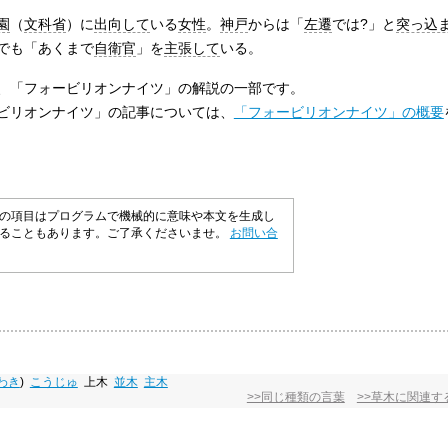
園
（
文科省
）に
出向して
いる
女性
。
神戸
からは「
左遷
では?」と
突っ込
でも「あくまで
自衛官
」を
主張して
いる。
、「フォービリオンナイツ」の解説の一部です。
ビリオンナイツ」の記事については、
「フォービリオンナイツ」の概要
の項目はプログラムで機械的に意味や本文を生成し
いることもあります。ご了承くださいませ。
お問い合
わき
)
こうじゅ
上木
並木
主木
>>同じ種類の言葉
>>草木に関連す