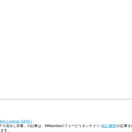
ion License (GFDL)
.
小見出し辞書」の記事は、Wikipediaのフォービリオンナイツ
(改訂履歴)
の記事を複
います。