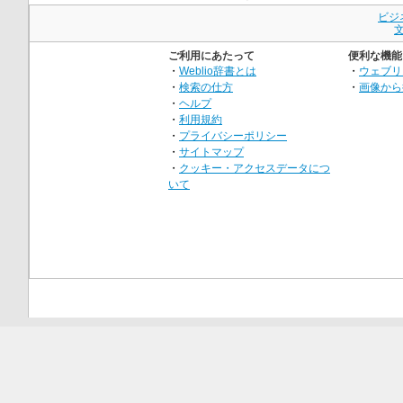
ビジ
ご利用にあたって
便利な機能
・
Weblio辞書とは
・
ウェブリ
・
検索の仕方
・
画像から
・
ヘルプ
・
利用規約
・
プライバシーポリシー
・
サイトマップ
・
クッキー・アクセスデータにつ
いて