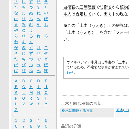
さ
し
す
せ
そ
自衛官
の
三等陸曹
で
防衛省
から
植物
た
ち
つ
て
と
な
に
ぬ
ね
の
本人
は
否定して
いて、
出向
中の現在
は
ひ
ふ
へ
ほ
ま
み
む
め
も
※この「上木（うえき）」の解説は
や
ゆ
よ
「上木（うえき）」を含む「フォー
ら
り
る
れ
ろ
い。
わ
を
ん
が
ぎ
ぐ
げ
ご
ざ
じ
ず
ぜ
ぞ
だ
ぢ
づ
で
ど
ウィキペディア小見出し辞書の「上木」
ば
び
ぶ
べ
ぼ
ているため、不適切な項目が含まれて
ぱ
ぴ
ぷ
ぺ
ぽ
わせ
。
Ａ
Ｂ
Ｃ
Ｄ
Ｅ
Ｆ
Ｇ
Ｈ
Ｉ
Ｊ
Ｋ
Ｌ
Ｍ
Ｎ
Ｏ
Ｐ
Ｑ
Ｒ
Ｓ
Ｔ
上木と同じ種類の言葉
Ｕ
Ｖ
Ｗ
Ｘ
Ｙ
Ｚ
庭木
(
に
樹木に関連する言葉
１
２
３
４
５
６
７
８
９
０
品詞の分類