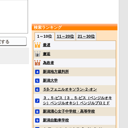
検索ランキング
1～10位
11～20位
21～30位
最遅
邂逅
為政者
新潟地方裁判所
新潟大学
５β‐フェニルオキソラン‐２‐オン
３，５‐ビス［３，５‐ビス（ベンジルオキ
シ）ベンジルオキシ］ベンジルブロミド
新潟清心女子中学校・高等学校
新潟自動車学校