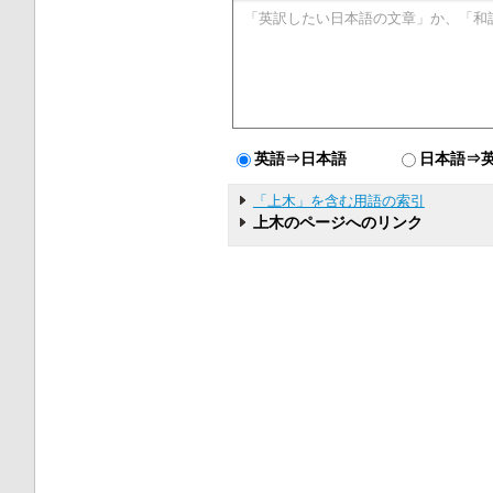
英語⇒日本語
日本語⇒
「上木」を含む用語の索引
上木のページへのリンク