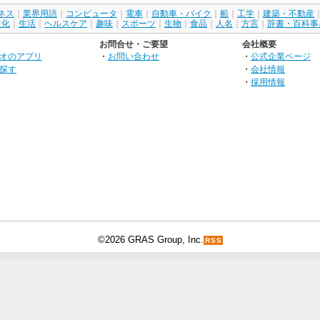
ネス
｜
業界用語
｜
コンピュータ
｜
電車
｜
自動車・バイク
｜
船
｜
工学
｜
建築・不動産
文化
｜
生活
｜
ヘルスケア
｜
趣味
｜
スポーツ
｜
生物
｜
食品
｜
人名
｜
方言
｜
辞書・百科事
お問合せ・ご要望
会社概要
オのアプリ
・
お問い合わせ
・
公式企業ページ
探す
・
会社情報
・
採用情報
©2026 GRAS Group, Inc.
RSS