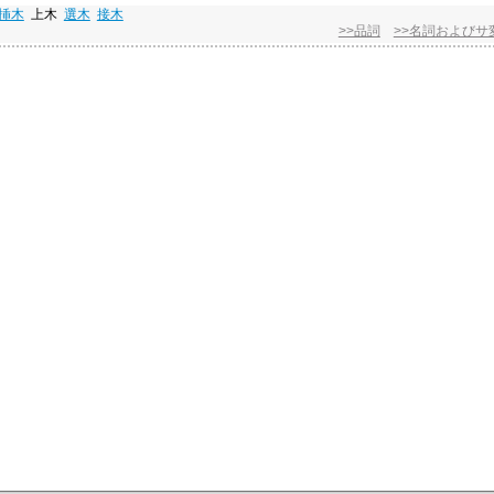
挿木
上木
選木
接木
>>品詞
>>名詞およびサ