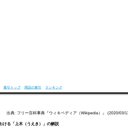
索引トップ
用語の索引
ランキング
出典: フリー百科事典『ウィキペディア（Wikipedia）』 (2020/03/13 1
おける「上木（うえき）」の
解説