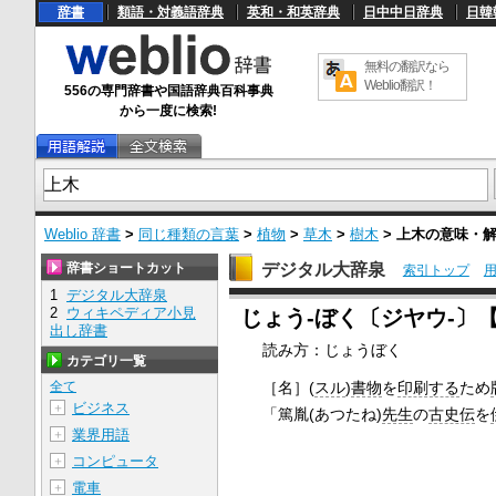
辞書
類語・対義語辞典
英和・和英辞典
日中中日辞典
日韓
無料の翻訳なら
Weblio翻訳！
556の専門辞書や国語辞典百科事典
から一度に検索!
Weblio 辞書
>
同じ種類の言葉
>
植物
>
草木
>
樹木
>
上木
の意味・
辞書ショートカット
デジタル大辞泉
索引トップ
1
デジタル大辞泉
U
2
ウィキペディア小見
じょう‐ぼく〔ジヤウ‐〕
n
出し辞書
m
読み方：じょうぼく
u
カテゴリ一覧
t
e
［名］
(
スル
)
書物
を
印刷する
ため
全て
ビジネス
＋
「篤胤(あつたね)
先生
の
古史伝
を
業界用語
＋
コンピュータ
＋
電車
＋