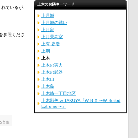
上木のお隣キーワード
まれ
ているが、
上月城
上月城の戦い
上月家
を参照くださ
上月景高室
上有 史浩
上期
上木
上木の実力
上木の武器
上木山
上木島
上木崎一丁目地区
上木彩矢 w TAKUYA『W-B-X 〜W-Boiled
Extreme〜』
る言葉