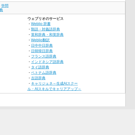
｜
学問
典
ウェブリオのサービス
・
Weblio 辞書
・
類語・対義語辞典
・
英和辞典・和英辞典
・
Weblio翻訳
・
日中中日辞典
・
日韓韓日辞典
・
フランス語辞典
・
インドネシア語辞典
・
タイ語辞典
・
ベトナム語辞典
・
古語辞典
・
キャリジェネ～生成AIスクー
ル・AIスキルでキャリアアップ～