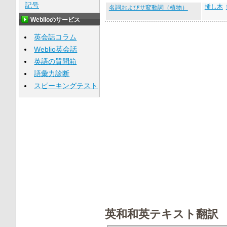
記号
挿し木
名詞およびサ変動詞（植物）
Weblioのサービス
英会話コラム
Weblio英会話
英語の質問箱
語彙力診断
スピーキングテスト
英和和英テキスト翻訳