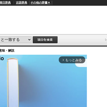
韓日辞典
古語辞典
その他の辞書▼
意味・解説
もっとみる
arrow_forward_ios