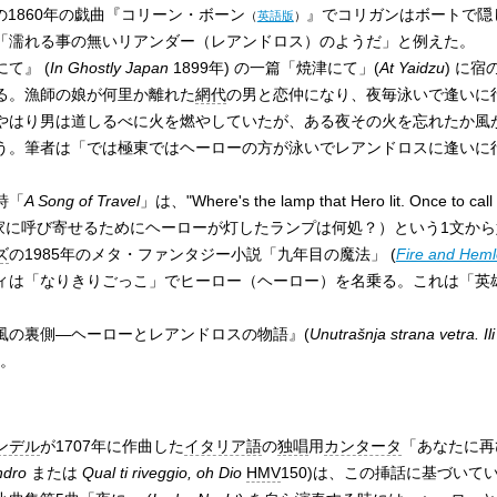
の1860年の戯曲『
コリーン・ボーン
』でコリガンはボートで隠
（
英語版
）
「濡れる事の無いリアンダー（レアンドロス）のようだ」と例えた。
て』 (
In Ghostly Japan
1899年) の一篇「焼津にて」(
At Yaidzu
) に
る。漁師の娘が何里か離れた
網代
の男と恋仲になり、夜毎泳いで逢いに
やはり男は道しるべに火を燃やしていたが、ある夜その火を忘れたか風
う。筆者は「では極東ではヘーローの方が泳いでレアンドロスに逢いに
詩「
A Song of Travel
」は、"Where's the lamp that Hero lit. Once to cal
を家に呼び寄せるためにヘーローが灯したランプは何処？）という1文か
ズ
の1985年のメタ・ファンタジー小説「九年目の魔法」 (
Fire and Heml
は「なりきりごっこ」でヒーロー（ヘーロー）を名乗る。これは「英雄」 (
風の裏側—ヘーローとレアンドロスの物語』(
Unutrašnja strana vetra. Il
る。
ンデル
が1707年に作曲した
イタリア語
の
独唱
用
カンタータ
「あなたに再
ndro
または
Qual ti riveggio, oh Dio
HMV
150)は、この挿話に基づいて