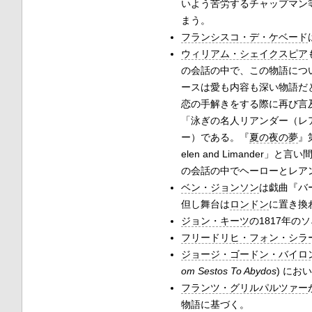
いよう苦労するチャップマン
まう。
フランシスコ・デ・ケベード
ウィリアム・シェイクスピア
の会話の中で、この物語につ
ースは愛も内容も深い物語だ
恋の手解きをする際に再び言
「泳ぎの名人リアンダー（レア
ー）である。『
夏の夜の夢
』
elen and Limander」
の会話の中でヘーローとレア
ベン・ジョンソン
は戯曲『
バ
但し舞台は
ロンドン
に置き換
ジョン・キーツ
の1817年の
フリードリヒ・フォン・シラ
ジョージ・ゴードン・バイロ
om Sestos To Abydos
) に
フランツ・グリルパルツァー
物語に基づく。