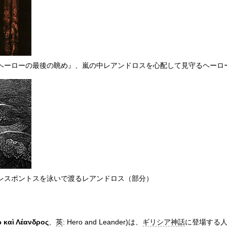
ヘーローの最後の眺め』、嵐の中レアンドロスを心配して見守るヘーロ
レスポントスを泳いで渡るレアンドロス（部分）
 καὶ Λέανδρος
、
英
:
Hero and Leander
)は、
ギリシア神話
に登場する