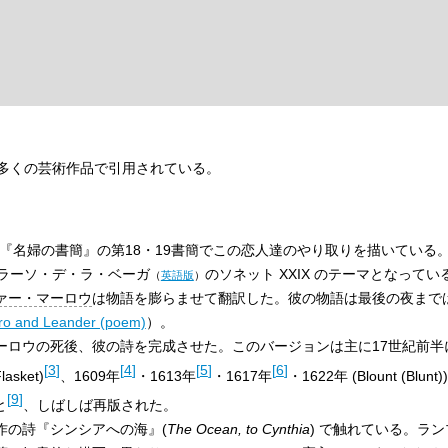
多くの芸術作品で引用されている。
『名婦の書簡』の第18・19書簡でこの恋人達のやり取りを描いている
ラーソ・デ・ラ・ベーガ
のソネット XXIX のテーマとなってい
（
英語版
）
ァー・マーロウ
は物語を膨らませて翻訳した。彼の物語は最後の夜まで
ro and Leander (poem)
）。
ウの死後、彼の詩を完成させた。このバージョンは主に17世紀前半に、15
[
3
]
[
4
]
[
5
]
[
6
]
asket)
、1609年
・1613年
・1617年
・1622年 (Blount (Blunt))
[
9
]
と
、しばしば再版された。
作の詩『シンシアへの海』(
The Ocean, to Cynthia
) で触れている。ラ