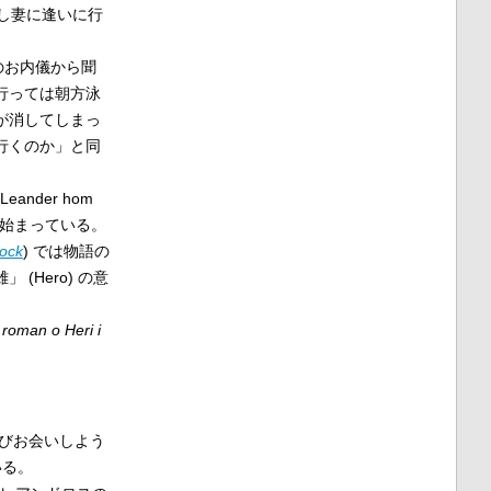
し妻に逢いに行
宿のお内儀から聞
行っては朝方泳
が消してしまっ
行くのか」と同
l Leander hom
ら始まっている。
ock
) では物語の
Hero) の意
i roman o Heri i
びお会いしよう
いる。