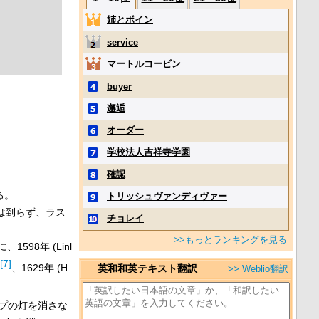
姉とボイン
service
マートルコービン
buyer
邂逅
オーダー
学校法人吉祥寺学園
確認
。
る。
トリッシュヴァンディヴァー
は到らず、ラス
チョレイ
>>もっとランキングを見る
98年 (Linl
[
7
]
、1629年 (H
英和和英テキスト翻訳
>> Weblio翻訳
ンプの灯を消さな