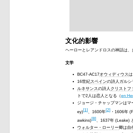
文化的影響
ヘーローとレアンドロスの神話は、
文学
BC47-AC17
オウィディウス
は
16世紀
スペイン
の詩人
ガルシ
ルネサンス
の詩人
クリストフ
トで2人は恋人となる（
en:He
ジョージ・チャップマンはマーロ
[
1
]
[
2
]
ey)
、1600年
・1606年 (Fl
[
8
]
awkins)
、1637年 (Leake) 
ウォルター・ローリー
卿は自