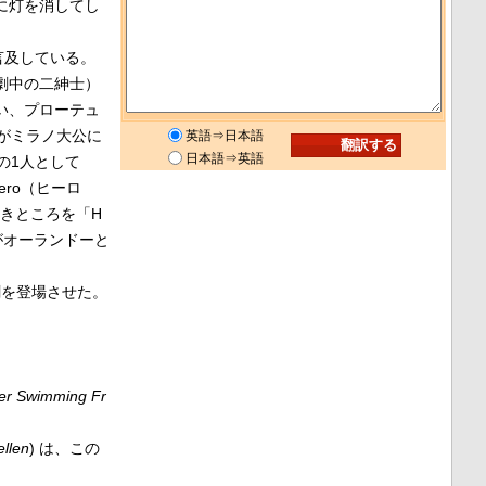
に灯を消してし
言及している。
劇中の二紳士）
い、プローテュ
がミラノ大公に
英語⇒日本語
日本語⇒英語
の1人として
ro（ヒーロ
うべきところを「H
がオーランドーと
劇を登場させた。
。
ter Swimming Fr
llen
) は、この