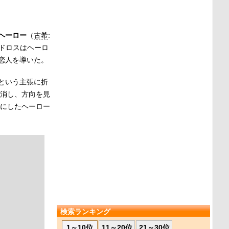
ヘーロー
（
古希
:
ドロスはヘーロ
恋人を導いた。
という主張に折
き消し、方向を見
目にしたヘーロー
検索ランキング
1～10位
11～20位
21～30位