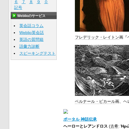
６
７
８
９
０
記号
Weblioのサービス
英会話コラム
Weblio英会話
フレデリック・レイトン
画『
英語の質問箱
語彙力診断
スピーキングテスト
ベルナール・ピカール
画、ヘ
ポータル 神話伝承
ヘーローとレアンドロス
(
古希
:
Ἡρώ