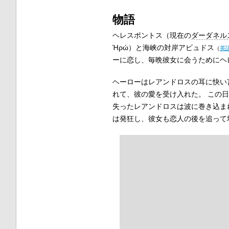
物語
ヘレスポントス（現在の
ダーダネル
Ήρώ
）と海峡の対岸
アビュドス
（
英
ーに恋し、毎晩彼女に会うためにヘ
ヘーローはレアンドロスの耳に快い
れて、彼の愛を受け入れた。 この
失ったレアンドロスは波に巻き込ま
は発狂し、彼女も恋人の後を追って