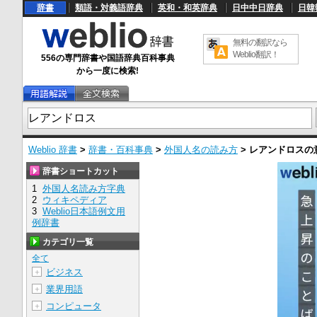
辞書
類語・対義語辞典
英和・和英辞典
日中中日辞典
日韓
無料の翻訳なら
Weblio翻訳！
556の専門辞書や国語辞典百科事典
から一度に検索!
Weblio 辞書
>
辞書・百科事典
>
外国人名の読み方
>
レアンドロス
の
辞書ショートカット
1
外国人名読み方字典
2
ウィキペディア
3
Weblio日本語例文用
例辞書
カテゴリ一覧
全て
ビジネス
＋
業界用語
＋
コンピュータ
＋