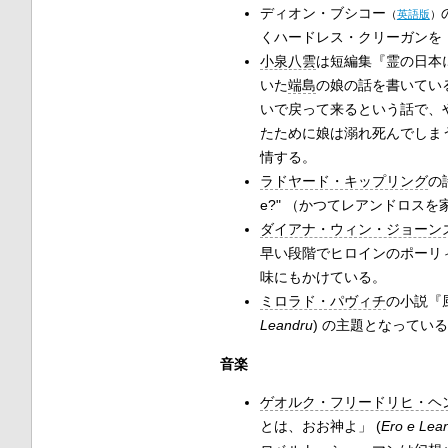
ディオン・ブシコー
（
英語版
）
くハードレス・クリーガンを
小泉八雲
は短編集『霊の日本に
いた
端島
の娘の話を書いてい
いで戻って来るという話で、
たために娘は溺れ死んでしま
情する。
ラドヤード・キップリング
の
e?" （かつてレアンドロス
ダイアナ・ウィン・ジョーン
早い段階でヒロインのポーリィ
味にもかけている。
ミロラド・パヴィチ
の小説『
Leandru
) の主題となってい
音楽
ゲオルク・フリードリヒ・ヘ
とは、おお神よ」 (
Ero e Lea