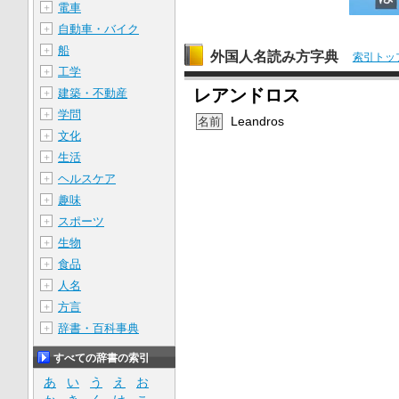
電車
＋
自動車・バイク
＋
船
＋
外国人名読み方字典
索引トッ
工学
＋
レアンドロス
建築・不動産
＋
学問
＋
Leandros
名前
文化
＋
生活
＋
ヘルスケア
＋
趣味
＋
スポーツ
＋
生物
＋
食品
＋
人名
＋
方言
＋
辞書・百科事典
＋
すべての辞書の索引
あ
い
う
え
お