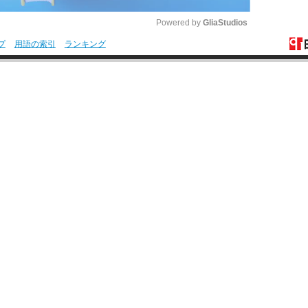
Powered by 
GliaStudios
プ
用語の索引
ランキング
M
u
t
e