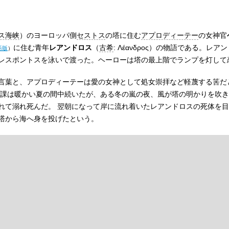
ス海峡
）のヨーロッパ側
セストス
の塔に住む
アプロディーテー
の女神官
に住む青年
レアンドロス
（
古希
:
Λέανδρος
）の物語である。レアン
語版
）
レスポントスを泳いで渡った。ヘーローは塔の最上階でランプを灯して
言葉と、アプロディーテーは愛の女神として処女崇拝など軽蔑する筈だ
日課は暖かい夏の間中続いたが、ある冬の嵐の夜、風が塔の明かりを吹
れて溺れ死んだ。 翌朝になって岸に流れ着いたレアンドロスの死体を
塔から海へ身を投げたという。