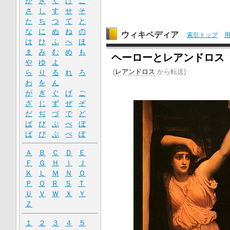
か
き
く
け
こ
さ
し
す
せ
そ
た
ち
つ
て
と
な
に
ぬ
ね
の
ウィキペディア
索引トップ
は
ひ
ふ
へ
ほ
ま
み
む
め
も
ヘーローとレアンドロス
や
ゆ
よ
(
レアンドロス
から転送)
ら
り
る
れ
ろ
わ
を
ん
が
ぎ
ぐ
げ
ご
ざ
じ
ず
ぜ
ぞ
だ
ぢ
づ
で
ど
ば
び
ぶ
べ
ぼ
ぱ
ぴ
ぷ
ぺ
ぽ
Ａ
Ｂ
Ｃ
Ｄ
Ｅ
Ｆ
Ｇ
Ｈ
Ｉ
Ｊ
Ｋ
Ｌ
Ｍ
Ｎ
Ｏ
Ｐ
Ｑ
Ｒ
Ｓ
Ｔ
Ｕ
Ｖ
Ｗ
Ｘ
Ｙ
Ｚ
１
２
３
４
５