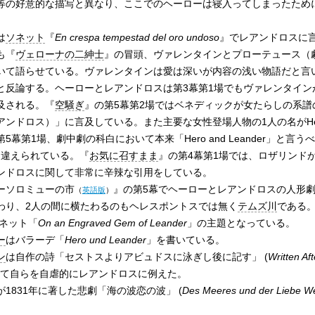
等の好意的な描写と異なり、ここでのヘーローは寝入ってしまったため
は
ソネット
『
En crespa tempestad del oro undoso
』でレアンドロスに
も『
ヴェローナの二紳士
』の冒頭、ヴァレンタインとプローテュース（
いて語らせている。ヴァレンタインは愛は深いが内容の浅い物語だと言
と反論する。ヘーローとレアンドロスは第3幕第1場でもヴァレンタイン
及される。『
空騒ぎ
』の第5幕第2場ではベネディックが女たらしの系譜
ンドロス）」に言及している。また主要な女性登場人物の1人の名がHe
第5幕第1場、劇中劇の科白において本来「Hero and Leander」と言
と言い間違えられている。『
お気に召すまま
』の第4幕第1場では、ロザリンド
ンドロスに関して非常に辛辣な引用をしている。
ーソロミューの市
』の第5幕でヘーローとレアンドロスの人形
（
英語版
）
わり、2人の間に横たわるのもヘレスポントスでは無く
テムズ川
である
ソネット「
On an Engraved Gem of Leander
」の主題となっている。
ー
はバラーデ「
Hero und Leander
」を書いている。
ン
は自作の詩「セストスよりアビュドスに泳ぎし後に記す」 (
Written Af
おいて自らを自虐的にレアンドロスに例えた。
が1831年に著した悲劇「海の波恋の波」 (
Des Meeres und der Liebe We