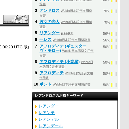
100%
辞書
3
アンドロス
Weblio日本語例文用例
|
|
|
|
|
70%
辞書
4
彼女の恋人
Weblio日本語例文用例
|
|
|
|
|
70%
辞書
5
リアンダー
百科事典
|
|
|
|
|
56%
6
ヘレス
Weblio日本語例文用例辞書
|
|
|
|
|
56%
7
アフロディテ (ギュスター
6:20 UTC 版)
|
|
|
|
|
50%
ヴ・モロー)
Weblio日本語例文用例
辞書
8
アフロディテ (小惑星)
Weblio日
|
|
|
|
|
50%
本語例文用例辞書
9
アフロディテ
Weblio日本語例文用
|
|
|
|
|
50%
例辞書
10
ポント
Weblio日本語例文用例辞書
|
|
|
|
|
50%
レアンドロスのお隣キーワード
レアンダー
レアンテ
レアンデル
レアンデール