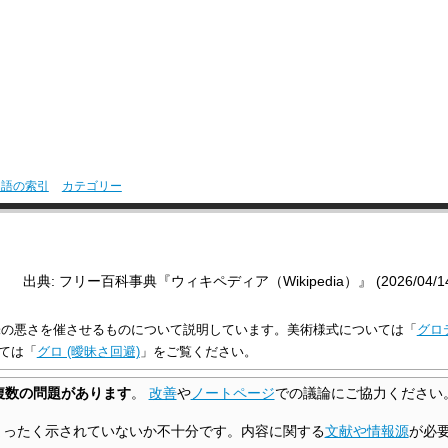
用語の索引
カテゴリー
出典: フリー百科事典『ウィキペディア（Wikipedia）』 (2026/04/14 1
味の悪さを催させるものについて説明しています。美術様式については「
グロ
いては「
グロ (曖昧さ回避)
」をご覧ください。
複数の問題があります
。
改善
や
ノートページ
での議論にご協力ください
まったく示されていないか不十分です。内容に関する
文献や情報源
が必