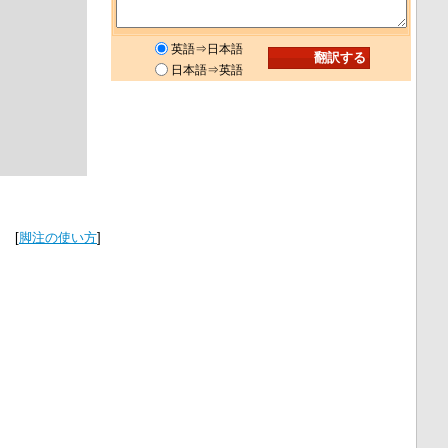
英語⇒日本語
日本語⇒英語
[
脚注の使い方
]