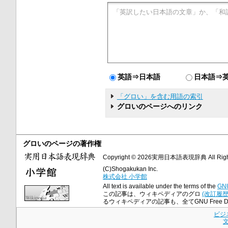
英語⇒日本語
日本語⇒
「グロい」を含む用語の索引
グロいのページへのリンク
グロいのページの著作権
Copyright © 2026実用日本語表現辞典 All Right
(C)Shogakukan Inc.
株式会社 小学館
All text is available under the terms of the
GNU
この記事は、ウィキペディアのグロ
(改訂履歴
るウィキペディアの記事も、全てGNU Free Doc
ビジ