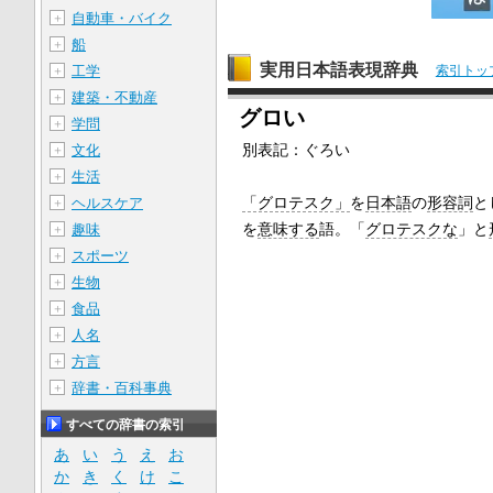
自動車・バイク
＋
船
＋
実用日本語表現辞典
工学
索引トッ
＋
建築・不動産
＋
グロい
学問
＋
別表記：
ぐろい
文化
＋
生活
＋
「グロテスク」
を
日本語
の
形容詞
と
ヘルスケア
＋
を
意味する
語。「
グロテスクな
」と
趣味
＋
スポーツ
＋
生物
＋
食品
＋
人名
＋
方言
＋
辞書・百科事典
＋
すべての辞書の索引
あ
い
う
え
お
か
き
く
け
こ