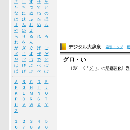
さ
し
す
せ
そ
た
ち
つ
て
と
な
に
ぬ
ね
の
は
ひ
ふ
へ
ほ
ま
み
む
め
も
や
ゆ
よ
ら
り
る
れ
ろ
わ
を
ん
デジタル大辞泉
索引トップ
が
ぎ
ぐ
げ
ご
ざ
じ
ず
ぜ
ぞ
グロ・い
だ
ぢ
づ
で
ど
ば
び
ぶ
べ
ぼ
［形］
《「
グロ
」の
形容詞化
》
異
ぱ
ぴ
ぷ
ぺ
ぽ
Ａ
Ｂ
Ｃ
Ｄ
Ｅ
Ｆ
Ｇ
Ｈ
Ｉ
Ｊ
Ｋ
Ｌ
Ｍ
Ｎ
Ｏ
Ｐ
Ｑ
Ｒ
Ｓ
Ｔ
Ｕ
Ｖ
Ｗ
Ｘ
Ｙ
Ｚ
１
２
３
４
５
６
７
８
９
０