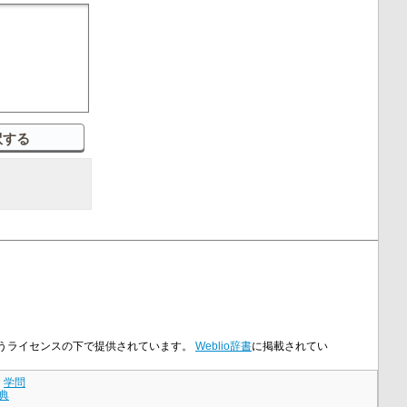
nseというライセンスの下で提供されています。
Weblio辞書
に掲載されてい
｜
学問
典