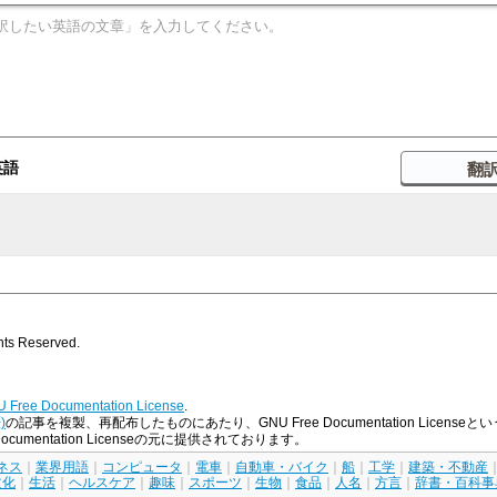
英語
s Reserved.
 Free Documentation License
.
)
の記事を複製、再配布したものにあたり、GNU Free Documentation Lice
umentation Licenseの元に提供されております。
ネス
｜
業界用語
｜
コンピュータ
｜
電車
｜
自動車・バイク
｜
船
｜
工学
｜
建築・不動産
文化
｜
生活
｜
ヘルスケア
｜
趣味
｜
スポーツ
｜
生物
｜
食品
｜
人名
｜
方言
｜
辞書・百科事