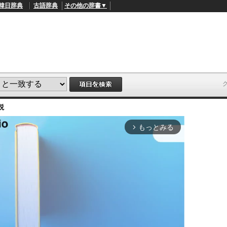
韓日辞典
古語辞典
その他の辞書▼
説
もっとみる
arrow_forward_ios