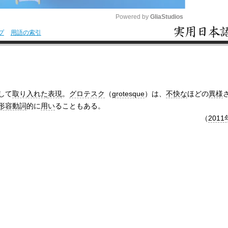
Powered by 
GliaStudios
プ
用語の索引
M
u
t
e
して
取り入れた
表現
。
グロテスク
（
grotesque
）は、
不快な
ほどの
異様
形容動詞
的に
用い
ることもある。
（
2011