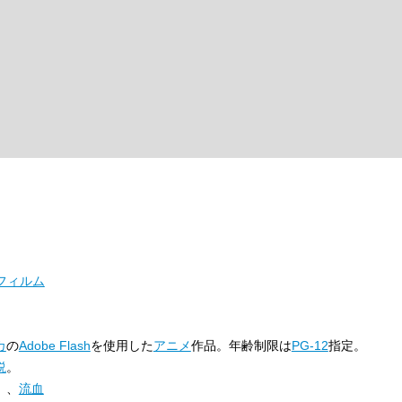
フィルム
カ
の
Adobe Flash
を使用した
アニメ
作品。年齢制限は
PG-12
指定。
説
。
）、
流血