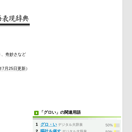
さ、
奇妙さ
など
年
7月25日
更新
）
「グロい」の関連用語
1
グロ・い
デジタル大辞泉
|
|
|
|
|
50%
2
嘔吐を催す
デジタル大辞泉
|
|
|
|
|