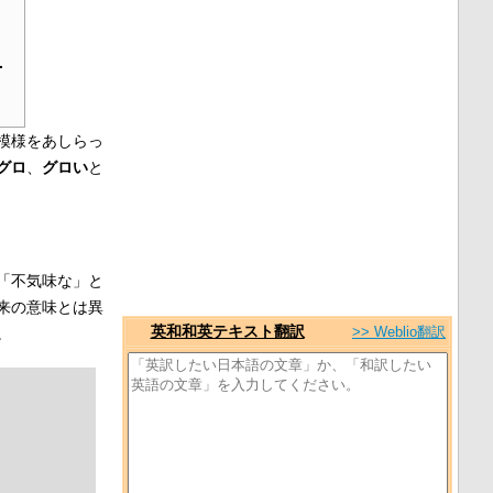
·
模様をあしらっ
グロ
、
グロい
と
「不気味な」と
来の意味とは異
英和和英テキスト翻訳
>> Weblio翻訳
。