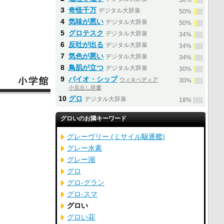
50%
3
奇怪千万
デジタル大辞泉
|
|
|
|
|
50%
4
気味が悪い
デジタル大辞泉
|
|
|
|
|
50%
5
グロテスク
デジタル大辞泉
|
|
|
|
|
34%
6
反吐が出る
デジタル大辞泉
|
|
|
|
|
34%
7
気色が悪い
デジタル大辞泉
|
|
|
|
|
34%
8
鳥肌が立つ
デジタル大辞泉
|
|
|
|
|
30%
9
バイオ・シップ
ウィキペディア
|
|
|
|
|
30%
小見出し辞書
10
グロ
デジタル大辞泉
|
|
|
|
|
18%
グロいのお隣キーワード
グレーヴリー (ミサイル駆逐艦)
グレー水素
グレー湖
グロ
グロ‐グラン
グロ‐スマ
グロい
グロい花