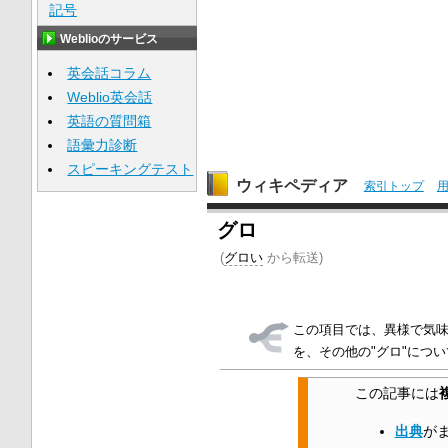
記号
Weblioのサービス
英会話コラム
Weblio英会話
英語の質問箱
語彙力診断
スピーキングテスト
ウィキペディア
索引トップ
グロ
(
グロい
から転送)
この項目では、異様で気
を、その他の"グロ"につ
この記事には
出典
が