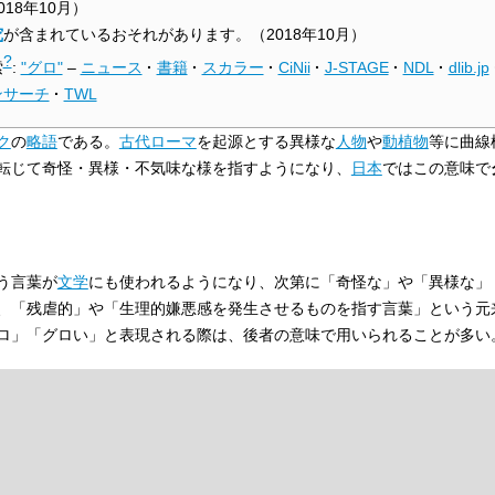
018年10月
）
究
が含まれているおそれがあります。
（
2018年10月
）
?
索
:
"グロ"
–
ニュース
·
書籍
·
スカラー
·
CiNii
·
J-STAGE
·
NDL
·
dlib.jp
ンサーチ
·
TWL
ク
の
略語
である。
古代ローマ
を起源とする異様な
人物
や
動植物
等に曲線
転じて奇怪・異様・不気味な様を指すようになり、
日本
ではこの意味で
う言葉が
文学
にも使われるようになり、次第に「奇怪な」や「異様な」
、「残虐的」や「生理的嫌悪感を発生させるものを指す言葉」という元
ロ」「グロい」と表現される際は、後者の意味で用いられることが多い