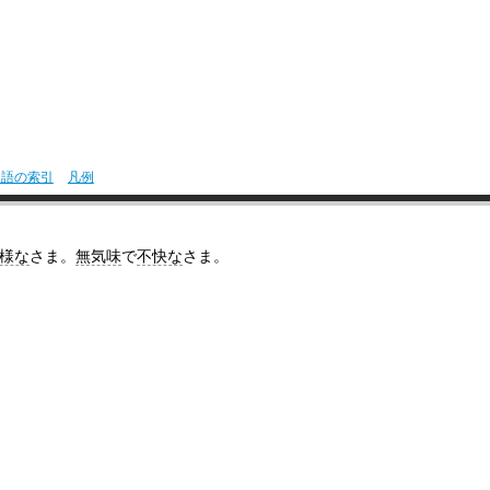
用語の索引
凡例
様な
さま。
無気味
で
不快な
さま。