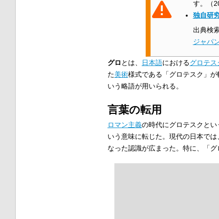
す。
（
2
独自研
出典検
ジャパ
グロ
とは、
日本語
における
グロテス
た
美術
様式である「グロテスク」が
いう略語が用いられる。
言葉の転用
ロマン主義
の時代にグロテスクとい
いう意味に転じた。現代の日本では
なった認識が広まった。特に、「グ