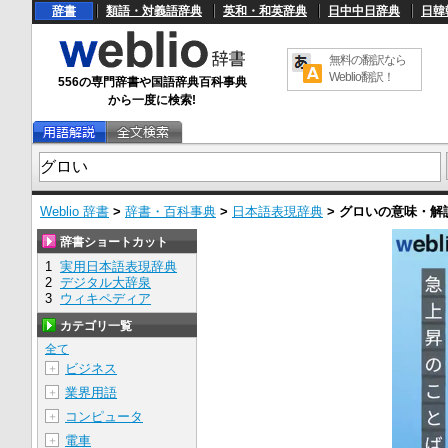
辞書
類語・対義語辞典
英和・和英辞典
日中中日辞典
日韓
無料の翻訳なら
Weblio翻訳！
556の専門辞書や国語辞典百科事典
から一度に検索!
Weblio 辞書
>
辞書・百科事典
>
日本語表現辞典
>
グロい
の意味・解
辞書ショートカット
1
実用日本語表現辞典
2
デジタル大辞泉
3
ウィキペディア
カテゴリ一覧
全て
ビジネス
＋
業界用語
＋
コンピュータ
＋
電車
＋