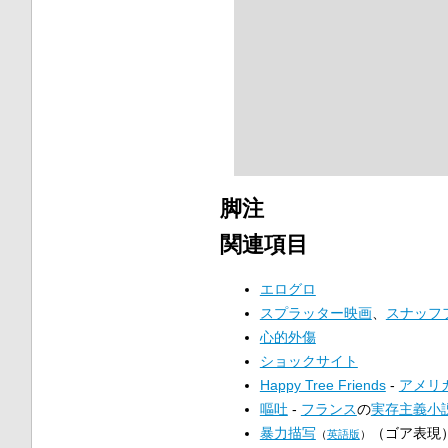
脚注
関連項目
エログロ
スプラッター映画
、
スナッフ
心的外傷
ショックサイト
Happy Tree Friends
-
アメリ
嘔吐
-
フランス
の
実存主義
小
暴力描写
（ゴア表現
（
英語版
）