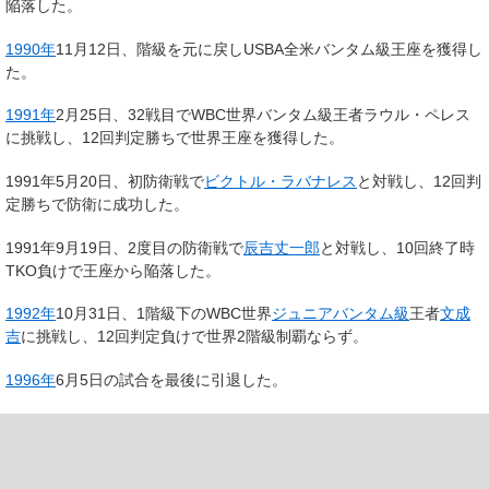
陥落した。
1990年
11月12日、階級を元に戻しUSBA全米バンタム級王座を獲得し
た。
1991年
2月25日、32戦目でWBC世界バンタム級王者ラウル・ペレス
に挑戦し、12回判定勝ちで世界王座を獲得した。
1991年5月20日、初防衛戦で
ビクトル・ラバナレス
と対戦し、12回判
定勝ちで防衛に成功した。
1991年9月19日、2度目の防衛戦で
辰吉丈一郎
と対戦し、10回終了時
TKO負けで王座から陥落した。
1992年
10月31日、1階級下のWBC世界
ジュニアバンタム級
王者
文成
吉
に挑戦し、12回判定負けで世界2階級制覇ならず。
1996年
6月5日の試合を最後に引退した。