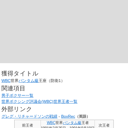
獲得タイトル
WBC
世界
バンタム級
王座（防衛1）
関連項目
男子ボクサー一覧
世界ボクシング評議会(WBC)世界王者一覧
外部リンク
グレグ・リチャードソンの戦績
-
BoxRec
（英語）
WBC
世界
バンタム級
王者
前王者
次王者