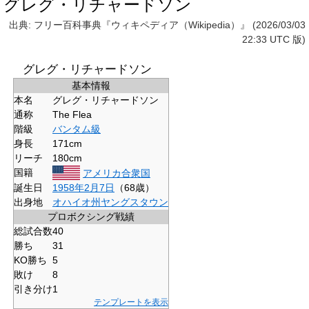
グレグ・リチャードソン
出典: フリー百科事典『ウィキペディア（Wikipedia）』 (2026/03/03
22:33 UTC 版)
グレグ・リチャードソン
基本情報
本名
グレグ・リチャードソン
通称
The Flea
階級
バンタム級
身長
171cm
リーチ
180cm
国籍
アメリカ合衆国
誕生日
1958年
2月7日
（68歳）
出身地
オハイオ州
ヤングスタウン
プロボクシング戦績
総試合数
40
勝ち
31
KO勝ち
5
敗け
8
引き分け
1
テンプレートを表示