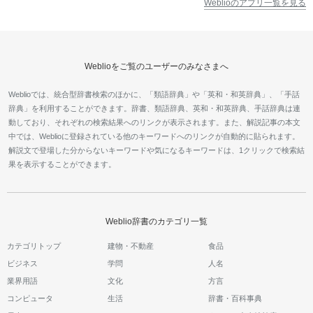
Weblioのアプリ一覧を見る
Weblioをご覧のユーザーのみなさまへ
Weblioでは、統合型辞書検索のほかに、「類語辞典」や「英和・和英辞典」、「手話
辞典」を利用することができます。辞書、類語辞典、英和・和英辞典、手話辞典は連
動しており、それぞれの検索結果へのリンクが表示されます。また、解説記事の本文
中では、Weblioに登録されている他のキーワードへのリンクが自動的に貼られます。
解説文で登場した分からないキーワードや気になるキーワードは、1クリックで検索結
果を表示することができます。
Weblio辞書のカテゴリ一覧
カテゴリトップ
建物・不動産
食品
ビジネス
学問
人名
業界用語
文化
方言
コンピュータ
生活
辞書・百科事典