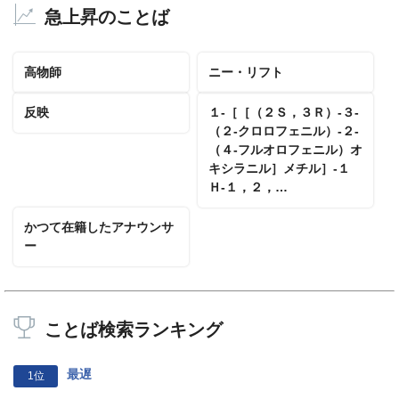
急上昇のことば
高物師
ニー・リフト
反映
１‐［［（２Ｓ，３Ｒ）‐３‐
（２‐クロロフェニル）‐２‐
（４‐フルオロフェニル）オ
キシラニル］メチル］‐１
Ｈ‐１，２，…
かつて在籍したアナウンサ
ー
ことば検索ランキング
最遅
1位