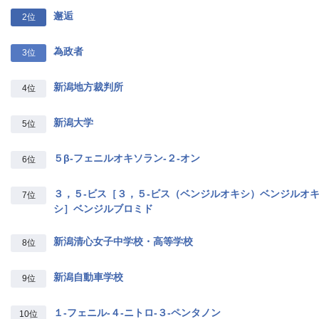
邂逅
2位
為政者
3位
新潟地方裁判所
4位
新潟大学
5位
５β‐フェニルオキソラン‐２‐オン
6位
３，５‐ビス［３，５‐ビス（ベンジルオキシ）ベンジルオ
7位
シ］ベンジルブロミド
新潟清心女子中学校・高等学校
8位
新潟自動車学校
9位
１‐フェニル‐４‐ニトロ‐３‐ペンタノン
10位