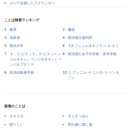
かつて在籍したアナウンサー
ことば検索ランキング
最遅
邂逅
為政者
新潟地方裁判所
新潟大学
５β‐フェニルオキソラン‐２‐オン
３，５‐ビス［３，５‐ビス（ベン
新潟清心女子中学校・高等学校
ジルオキシ）ベンジルオキシ］ベ
ンジルブロミド
新潟自動車学校
１‐フェニル‐４‐ニトロ‐３‐ペンタ
ノン
新着のことば
エキスポ
月とすっぽん
図々しい
割れ鍋に綴じ蓋