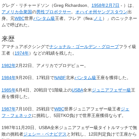
グレグ・リチャードソン
（
Greg Richardson
、
1958年
2月7日
- ）は、
アメリカ合衆国
の
男性
プロボクサー
。
オハイオ州
ヤングスタウン
出
身。元
WBC
世界
バンタム級
王者。フレア（flea:
ノミ
）」のニックネー
ムで呼ばれた。
来歴
アマチュアボクシングで
ナショナル・ゴールデン・グローブ
フライ級
王者（
1974年
）などの戦績を残した。
1982年
2月22日、アメリカでプロデビュー。
1984年
9月20日、17戦目で
NABF
北米
バンタム級
王座を獲得した。
1985年
6月4日、20戦目で1階級上の
USBA
全米
ジュニアフェザー級
王
座を獲得した。
1987年
7月10日、25戦目で
WBC
世界ジュニアフェザー級王者
ジェ
フ・フェネック
に挑戦し、5回TKO負けで世界王座獲得ならず。
1987年11月20日、USBA全米ジュニアフェザー級タイトルマッチで無
敗の挑戦者
ジェシー・ベナビデス
と対戦し、12回判定負けで王座から