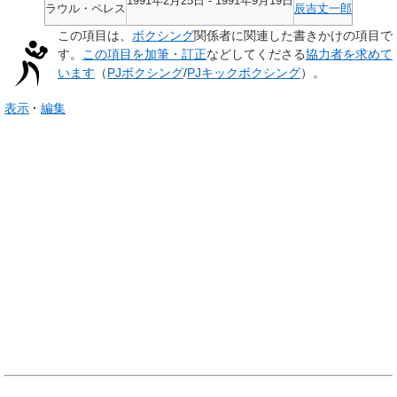
1991年2月25日 - 1991年9月19日
ラウル・ペレス
辰吉丈一郎
この項目は、
ボクシング
関係者に関連した
書きかけの項目
で
す。
この項目を加筆・訂正
などしてくださる
協力者を求めて
います
（
PJボクシング
/
PJキックボクシング
）。
表示
編集