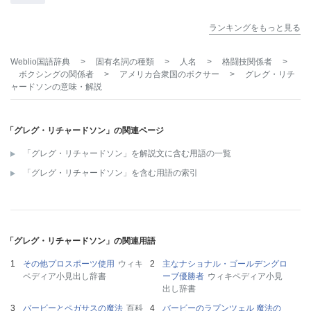
ランキングをもっと見る
Weblio国語辞典
>
固有名詞の種類
>
人名
>
格闘技関係者
>
ボクシングの関係者
>
アメリカ合衆国のボクサー
>
グレグ・リチ
ャードソン
の意味・解説
「グレグ・リチャードソン」の関連ページ
「グレグ・リチャードソン」を解説文に含む用語の一覧
「グレグ・リチャードソン」を含む用語の索引
「グレグ・リチャードソン」の関連用語
その他プロスポーツ使用
ウィキ
主なナショナル・ゴールデングロ
ペディア小見出し辞書
ーブ優勝者
ウィキペディア小見
出し辞書
バービーとペガサスの魔法
百科
バービーのラプンツェル 魔法の