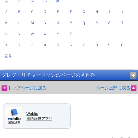
ぱ
ぴ
ぷ
ぺ
ぽ
Ａ
Ｂ
Ｃ
Ｄ
Ｅ
Ｆ
Ｇ
Ｈ
Ｉ
Ｊ
Ｋ
Ｌ
Ｍ
Ｎ
Ｏ
Ｐ
Ｑ
Ｒ
Ｓ
Ｔ
Ｕ
Ｖ
Ｗ
Ｘ
Ｙ
Ｚ
１
２
３
４
５
６
７
８
９
０
記号
グレグ・リチャードソンのページの著作権
トップページに戻る
ページ上部に戻る
Weblio
国語辞典アプリ