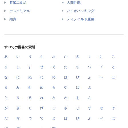
超加工食品
人間性能
テスクリアル
バイオハッキング
頭身
ディノバルド亜種
すべての辞書の索引
あ
い
う
え
お
か
き
く
け
こ
さ
し
す
せ
そ
た
ち
つ
て
と
な
に
ぬ
ね
の
は
ひ
ふ
へ
ほ
ま
み
む
め
も
や
ゆ
よ
ら
り
る
れ
ろ
わ
を
ん
が
ぎ
ぐ
げ
ご
ざ
じ
ず
ぜ
ぞ
だ
ぢ
づ
で
ど
ば
び
ぶ
べ
ぼ