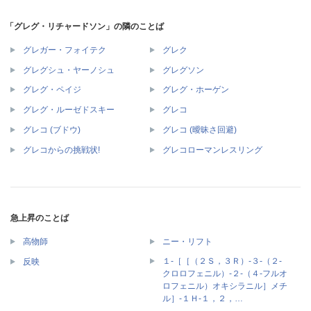
「グレグ・リチャードソン」の隣のことば
グレガー・フォイテク
グレク
グレグシュ・ヤーノシュ
グレグソン
グレグ・ペイジ
グレグ・ホーゲン
グレグ・ルーゼドスキー
グレコ
グレコ (ブドウ)
グレコ (曖昧さ回避)
グレコからの挑戦状!
グレコローマンレスリング
急上昇のことば
高物師
ニー・リフト
１‐［［（２Ｓ，３Ｒ）‐３‐（２‐
反映
クロロフェニル）‐２‐（４‐フルオ
ロフェニル）オキシラニル］メチ
ル］‐１Ｈ‐１，２，…