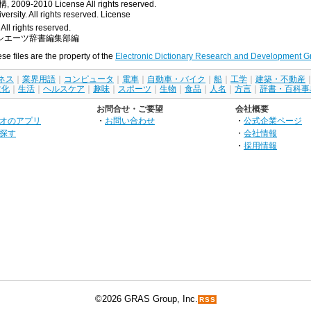
, 2009-2010
License
All rights reserved.
rsity. All rights reserved.
License
All rights reserved.
シエーツ辞書編集部編
ese files are the property of the
Electronic Dictionary Research and Development G
ネス
｜
業界用語
｜
コンピュータ
｜
電車
｜
自動車・バイク
｜
船
｜
工学
｜
建築・不動産
文化
｜
生活
｜
ヘルスケア
｜
趣味
｜
スポーツ
｜
生物
｜
食品
｜
人名
｜
方言
｜
辞書・百科事
お問合せ・ご要望
会社概要
オのアプリ
・
お問い合わせ
・
公式企業ページ
探す
・
会社情報
・
採用情報
©2026 GRAS Group, Inc.
RSS