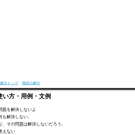
索引トップ
用語の索引
使い方・用例・文例
問題
を解決しないよ
何も解決しない。
り
、その
問題
は解決しないだろう。
考えない