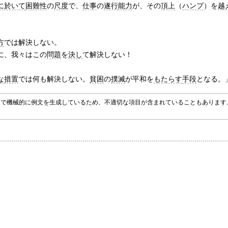
に於いて
困難性
の
尺度
で、
仕事
の
遂行
能力
が、その
頂上
（
ハンプ
）を
越
。
方
では解決しない。
に、我々はこの
問題
を
決し
て解決しない！
な
措置
では何も解決しない。
貧困
の
撲滅
が平和を
もたらす
手段
となる。
グラムで機械的に例文を生成しているため、不適切な項目が含まれていることもありま