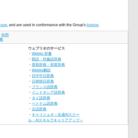
roup
, and are used in conformance with the Group's
licence
.
｜
学問
典
ウェブリオのサービス
・
Weblio 辞書
・
類語・対義語辞典
・
英和辞典・和英辞典
・
Weblio翻訳
・
日中中日辞典
・
日韓韓日辞典
・
フランス語辞典
・
インドネシア語辞典
・
タイ語辞典
・
ベトナム語辞典
・
古語辞典
・
キャリジェネ～生成AIスクー
ル・AIスキルでキャリアアップ～