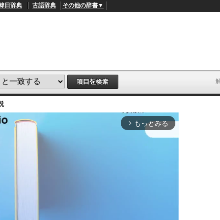
韓日辞典
古語辞典
その他の辞書▼
説
もっとみる
arrow_forward_ios