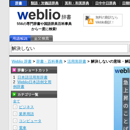
辞書
類語・対義語辞典
英和・和英辞典
日中中日辞典
日韓
無料の翻訳なら
Weblio翻訳！
556の専門辞書や国語辞典百科事典
から一度に検索!
Weblio 辞書
>
辞書・百科事典
>
活用形辞書
>
解決しない
の意味・解
辞書ショートカット
1
日本語活用形辞書
2
Weblio日本語例文用
例辞書
カテゴリ一覧
全て
ビジネス
＋
業界用語
＋
コンピュータ
＋
電車
＋