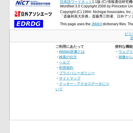
日本語ワードネット
1.1版 (C) 情報通信研究機構
WordNet 3.0 Copyright 2006 by Princeton Unive
Copyright (C) 1994- Nichigai Associates, Inc., 
「斎藤和英大辞典」斎藤秀三郎著、日外アソ
This page uses the
JMdict
dictionary files. Th
ビジ
ご利用にあたって
便利な機能
・
Weblio辞書とは
・
ウェブリ
・
検索の仕方
・
画像から
・
ヘルプ
・
利用規約
・
プライバシーポリシー
・
サイトマップ
・
クッキー・アクセスデータにつ
いて