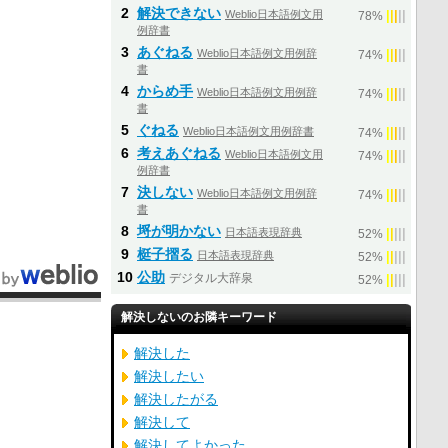
2
解決できない
Weblio日本語例文用
|
|
|
|
|
78%
例辞書
3
あぐねる
Weblio日本語例文用例辞
|
|
|
|
|
74%
書
4
からめ手
Weblio日本語例文用例辞
|
|
|
|
|
74%
書
5
ぐねる
Weblio日本語例文用例辞書
|
|
|
|
|
74%
6
考えあぐねる
Weblio日本語例文用
|
|
|
|
|
74%
例辞書
7
決しない
Weblio日本語例文用例辞
|
|
|
|
|
74%
書
8
埒が明かない
日本語表現辞典
|
|
|
|
|
52%
9
梃子摺る
日本語表現辞典
|
|
|
|
|
52%
10
公助
デジタル大辞泉
|
|
|
|
|
52%
解決しないのお隣キーワード
解決した
解決したい
解決したがる
解決して
解決してよかった