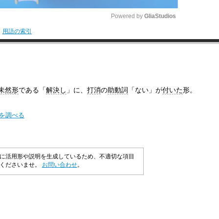
Powered by 
GliaStudios
用語の索引
M
u
t
e
未然形
である「
解決し
」に、
打消
の
助動詞
「ない」が
付いた
形。
味を調べる
に活用形や説明を生成しているため、不適切な項目
承くださいませ。
お問い合わせ
。