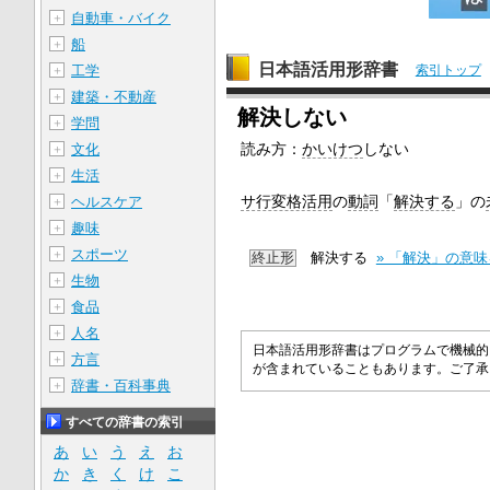
自動車・バイク
＋
船
＋
日本語活用形辞書
工学
索引トップ
＋
建築・不動産
＋
解決しない
学問
＋
読み方：
かいけつ
しない
文化
＋
生活
＋
サ行変格活用
の
動詞
「
解決する
」の
ヘルスケア
＋
趣味
＋
スポーツ
＋
終止形
解決する
» 「解決」の意
生物
＋
食品
＋
人名
＋
日本語活用形辞書はプログラムで機械的
方言
＋
が含まれていることもあります。ご了
辞書・百科事典
＋
すべての辞書の索引
あ
い
う
え
お
か
き
く
け
こ