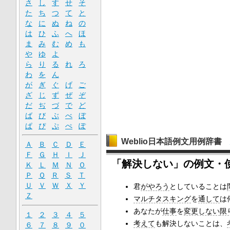
さ
し
す
せ
そ
た
ち
つ
て
と
な
に
ぬ
ね
の
は
ひ
ふ
へ
ほ
ま
み
む
め
も
や
ゆ
よ
ら
り
る
れ
ろ
わ
を
ん
が
ぎ
ぐ
げ
ご
ざ
じ
ず
ぜ
ぞ
だ
ぢ
づ
で
ど
ば
び
ぶ
べ
ぼ
ぱ
ぴ
ぷ
ぺ
ぽ
Weblio日本語例文用例辞書
Ａ
Ｂ
Ｃ
Ｄ
Ｅ
Ｆ
Ｇ
Ｈ
Ｉ
Ｊ
「解決しない」の例文・
Ｋ
Ｌ
Ｍ
Ｎ
Ｏ
Ｐ
Ｑ
Ｒ
Ｓ
Ｔ
Ｕ
Ｖ
Ｗ
Ｘ
Ｙ
君
がやろう
としていることは
Ｚ
マルチタスキング
を
通して
は
あなたが
仕事
を
変更しない
限
１
２
３
４
５
考えて
も解決しないことは、
６
７
８
９
０