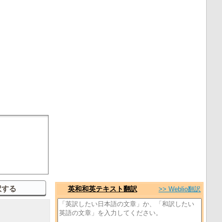
英和和英テキスト翻訳
>> Weblio翻訳