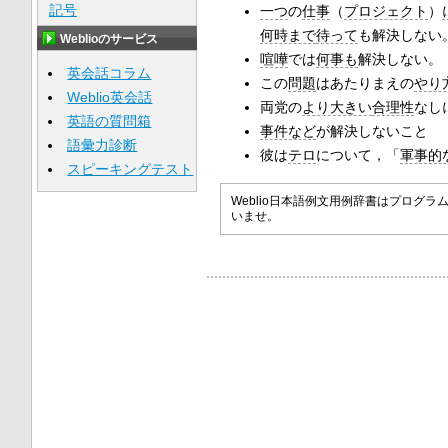
記号
一つ
の
仕事
（
プロジェクト
）
何時まで
待って
も解決しない
Weblioのサービス
喧嘩
では
何事も
解決しない。
英会話コラム
この
問題
はあたりまえの
やり
Weblio英会話
両党の
より大きい
合理性
なし
英語の質問箱
事件など
が解決しないこと
語彙力診断
彼は
テロ
について，「
軍事的
スピーキングテスト
Weblio日本語例文用例辞書はプロ
いませ。