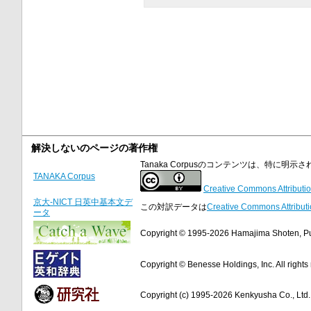
解決しないのページの著作権
Tanaka Corpusのコンテンツは、特に
TANAKA Corpus
Creative Commons Attributio
京大-NICT 日英中基本文デ
この対訳データは
Creative Commons Attributi
ータ
Copyright © 1995-2026 Hamajima Shoten, Publ
Copyright © Benesse Holdings, Inc. All rights
Copyright (c) 1995-2026 Kenkyusha Co., Ltd. A