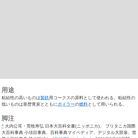
用途
粘結性の高いものは
製鉄
用コークスの原料として使われる。粘結性の
低いものは亜歴青炭とともに
ボイラー
の
燃料
として用いられる。
脚注
^
大内公耳・荒牧寿弘 日本大百科全書(ニッポニカ)、 ブリタニカ国際
大百科事典 小項目事典、百科事典マイペディア、デジタル大辞泉、世