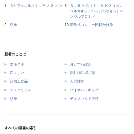
５β‐フェニルオキソラン‐２‐オン
３，５‐ビス［３，５‐ビス（ベン
ジルオキシ）ベンジルオキシ］ベ
ンジルブロミド
黙祷
新島式コロニー回転受け身
新着のことば
エキスポ
月とすっぽん
図々しい
割れ鍋に綴じ蓋
超加工食品
人間性能
テスクリアル
バイオハッキング
頭身
ディノバルド亜種
すべての辞書の索引