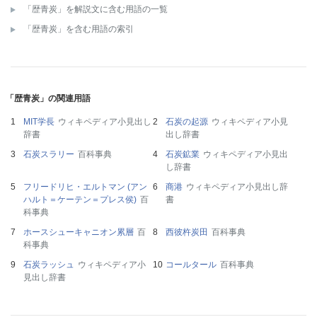
「歴青炭」を解説文に含む用語の一覧
「歴青炭」を含む用語の索引
「歴青炭」の関連用語
MIT学長
ウィキペディア小見出し
石炭の起源
ウィキペディア小見
辞書
出し辞書
石炭スラリー
百科事典
石炭鉱業
ウィキペディア小見出
し辞書
フリードリヒ・エルトマン (アン
商港
ウィキペディア小見出し辞
ハルト＝ケーテン＝プレス侯)
百
書
科事典
ホースシューキャニオン累層
百
西彼杵炭田
百科事典
科事典
石炭ラッシュ
ウィキペディア小
コールタール
百科事典
見出し辞書