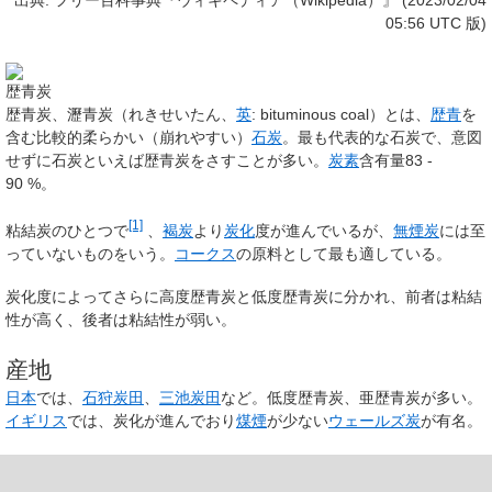
出典: フリー百科事典『ウィキペディア（Wikipedia）』 (2023/02/04
05:56 UTC 版)
歴青炭
歴青炭
、
瀝青炭
（れきせいたん、
英
:
bituminous coal
）とは、
歴青
を
含む比較的柔らかい（崩れやすい）
石炭
。最も代表的な石炭で、意図
せずに石炭といえば歴青炭をさすことが多い。
炭素
含有量83 -
90 %。
[1]
粘結炭のひとつで
、
褐炭
より
炭化
度が進んでいるが、
無煙炭
には至
っていないものをいう。
コークス
の原料として最も適している。
炭化度によってさらに高度歴青炭と低度歴青炭に分かれ、前者は粘結
性が高く、後者は粘結性が弱い。
産地
日本
では、
石狩炭田
、
三池炭田
など。低度歴青炭、亜歴青炭が多い。
イギリス
では、炭化が進んでおり
煤煙
が少ない
ウェールズ炭
が有名。