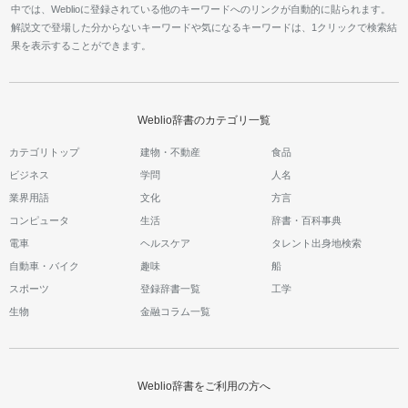
中では、Weblioに登録されている他のキーワードへのリンクが自動的に貼られます。
解説文で登場した分からないキーワードや気になるキーワードは、1クリックで検索結
果を表示することができます。
Weblio辞書のカテゴリ一覧
カテゴリトップ
建物・不動産
食品
ビジネス
学問
人名
業界用語
文化
方言
コンピュータ
生活
辞書・百科事典
電車
ヘルスケア
タレント出身地検索
自動車・バイク
趣味
船
スポーツ
登録辞書一覧
工学
生物
金融コラム一覧
Weblio辞書をご利用の方へ