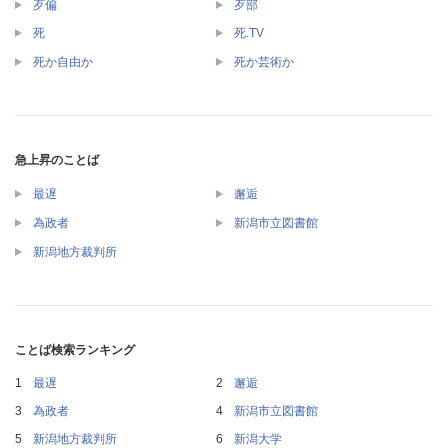
歹偏
歹部
死
死.TV
死か自由か
死か芸術か
急上昇のことば
最遅
邂逅
為政者
新潟市立図書館
新潟地方裁判所
ことば検索ランキング
最遅
邂逅
為政者
新潟市立図書館
新潟地方裁判所
新潟大学