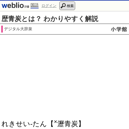
国語
ログイン
検索
歴青炭とは？ わかりやすく解説
デジタル大辞泉
×
れきせい‐たん【
瀝青炭】