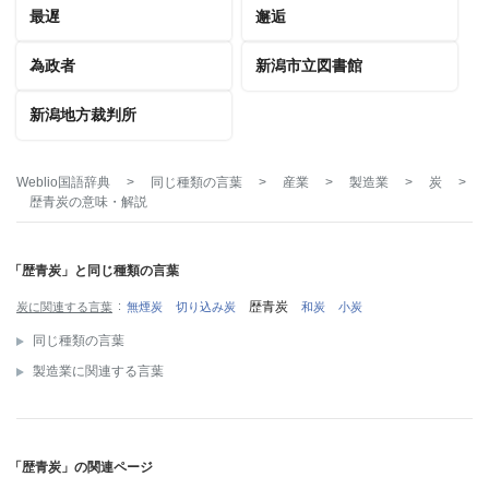
最遅
邂逅
為政者
新潟市立図書館
新潟地方裁判所
Weblio国語辞典
>
同じ種類の言葉
>
産業
>
製造業
>
炭
>
歴青炭
の意味・解説
「歴青炭」と同じ種類の言葉
歴青炭
炭に関連する言葉
無煙炭
切り込み炭
和炭
小炭
同じ種類の言葉
製造業に関連する言葉
「歴青炭」の関連ページ