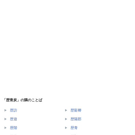
「歴青炭」の隣のことば
歴訪
歴谿卿
歴遊
歴陽郡
歴階
歴青