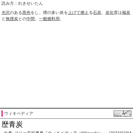
読み方：れきせいたん
光沢
のある
黒色
をし、煙の多い炎を
上げて
燃え
る
石炭
。
炭化
度は
褐炭
と
無煙炭
との
中間
。
一般
燃料用
。
ウィキペディア
歴青炭