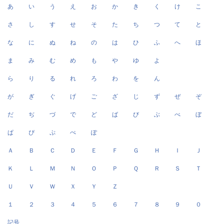
あ
い
う
え
お
か
き
く
け
こ
さ
し
す
せ
そ
た
ち
つ
て
と
な
に
ぬ
ね
の
は
ひ
ふ
へ
ほ
ま
み
む
め
も
や
ゆ
よ
ら
り
る
れ
ろ
わ
を
ん
が
ぎ
ぐ
げ
ご
ざ
じ
ず
ぜ
ぞ
だ
ぢ
づ
で
ど
ば
び
ぶ
べ
ぼ
ぱ
ぴ
ぷ
ぺ
ぽ
Ａ
Ｂ
Ｃ
Ｄ
Ｅ
Ｆ
Ｇ
Ｈ
Ｉ
Ｊ
Ｋ
Ｌ
Ｍ
Ｎ
Ｏ
Ｐ
Ｑ
Ｒ
Ｓ
Ｔ
Ｕ
Ｖ
Ｗ
Ｘ
Ｙ
Ｚ
１
２
３
４
５
６
７
８
９
０
記号