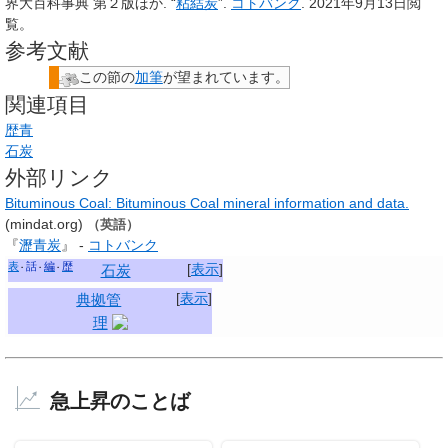
界大百科事典 第２版ほか. “
粘結炭
”.
コトバンク
.
2021年9月13日
閲
覧。
参考文献
この節の
加筆
が望まれています。
関連項目
歴青
石炭
外部リンク
Bituminous Coal: Bituminous Coal mineral information and data.
(mindat.org)
（英語）
『
瀝青炭
』 -
コトバンク
表
話
編
歴
[
表示
]
石炭
[
表示
]
典拠管
理
急上昇のことば