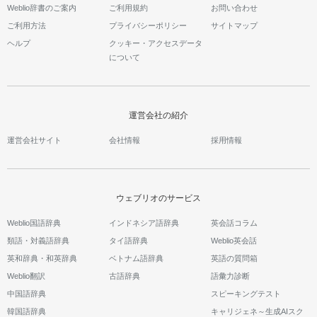
Weblio辞書のご案内
ご利用規約
お問い合わせ
ご利用方法
プライバシーポリシー
サイトマップ
ヘルプ
クッキー・アクセスデータ
について
運営会社の紹介
運営会社サイト
会社情報
採用情報
ウェブリオのサービス
Weblio国語辞典
インドネシア語辞典
英会話コラム
類語・対義語辞典
タイ語辞典
Weblio英会話
英和辞典・和英辞典
ベトナム語辞典
英語の質問箱
Weblio翻訳
古語辞典
語彙力診断
中国語辞典
スピーキングテスト
韓国語辞典
キャリジェネ～生成AIスク