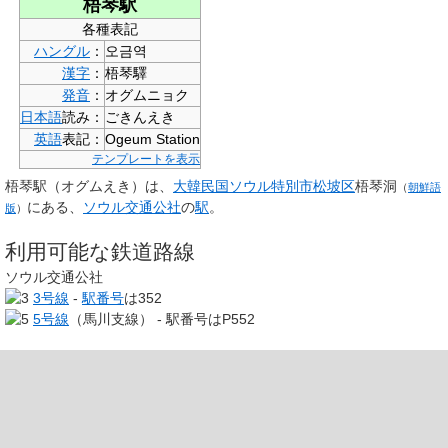
梧琴駅
各種表記
ハングル
：
오금역
漢字
：
梧琴驛
発音
：
オグムニョク
日本語
読み：
ごきんえき
英語
表記：
Ogeum Station
テンプレートを表示
梧琴駅
（オグムえき）は、
大韓民国
ソウル特別市
松坡区
梧琴洞
（
朝鮮語
にある、
ソウル交通公社
の
駅
。
版
）
利用可能な鉄道路線
ソウル交通公社
3号線
-
駅番号
は
352
5号線
（馬川支線） - 駅番号は
P552