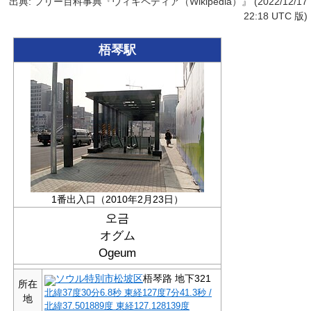
出典: フリー百科事典『ウィキペディア（Wikipedia）』 (2022/12/17
22:18 UTC 版)
梧琴駅
1番出入口（2010年2月23日）
오금
オグム
Ogeum
ソウル特別市
松坡区
梧琴路 地下321
所在
北緯37度30分6.8秒
東経127度7分41.3秒
/
地
北緯37.501889度 東経127.128139度