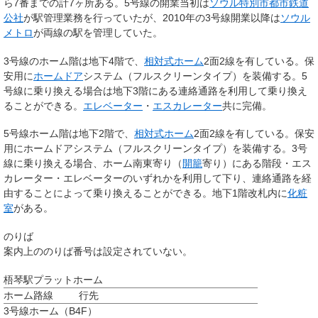
ら7番までの計7ヶ所ある。5号線の開業当初は
ソウル特別市都市鉄道
公社
が駅管理業務を行っていたが、2010年の3号線開業以降は
ソウル
メトロ
が両線の駅を管理していた。
3号線のホーム階は地下4階で、
相対式ホーム
2面2線を有している。保
安用に
ホームドア
システム（フルスクリーンタイプ）を装備する。5
号線に乗り換える場合は地下3階にある連絡通路を利用して乗り換え
ることができる。
エレベーター
・
エスカレーター
共に完備。
5号線ホーム階は地下2階で、
相対式ホーム
2面2線を有している。保安
用にホームドアシステム（フルスクリーンタイプ）を装備する。3号
線に乗り換える場合、ホーム南東寄り（
開籠
寄り）にある階段・エス
カレーター・エレベーターのいずれかを利用して下り、連絡通路を経
由することによって乗り換えることができる。地下1階改札内に
化粧
室
がある。
のりば
案内上ののりば番号は設定されていない。
梧琴駅プラットホーム
ホーム
路線
行先
3号線ホーム（B4F）