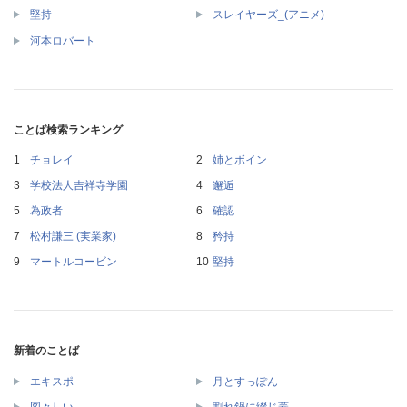
堅持
スレイヤーズ_(アニメ)
河本ロバート
ことば検索ランキング
チョレイ
姉とボイン
学校法人吉祥寺学園
邂逅
為政者
確認
松村謙三 (実業家)
矜持
マートルコービン
堅持
新着のことば
エキスポ
月とすっぽん