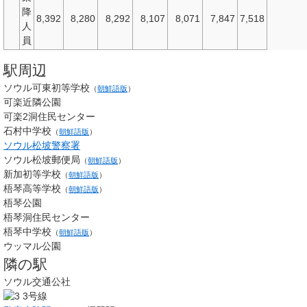
降
8,392
8,280
8,292
8,107
8,071
7,847
7,518
人
員
駅周辺
ソウル可東初等学校
（
朝鮮語版
）
可楽近隣公園
可楽2洞住民センター
石村中学校
（
朝鮮語版
）
ソウル松坡警察署
ソウル松坡郵便局
（
朝鮮語版
）
新加初等学校
（
朝鮮語版
）
梧琴高等学校
（
朝鮮語版
）
梧琴公園
梧琴洞住民センター
梧琴中学校
（
朝鮮語版
）
ウッマル公園
隣の駅
ソウル交通公社
3号線