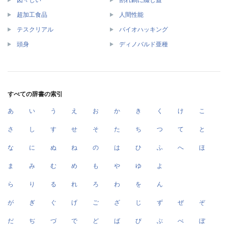
図々しい
割れ鍋に綴じ蓋
超加工食品
人間性能
テスクリアル
バイオハッキング
頭身
ディノバルド亜種
すべての辞書の索引
あ
い
う
え
お
か
き
く
け
こ
さ
し
す
せ
そ
た
ち
つ
て
と
な
に
ぬ
ね
の
は
ひ
ふ
へ
ほ
ま
み
む
め
も
や
ゆ
よ
ら
り
る
れ
ろ
わ
を
ん
が
ぎ
ぐ
げ
ご
ざ
じ
ず
ぜ
ぞ
だ
ぢ
づ
で
ど
ば
び
ぶ
べ
ぼ