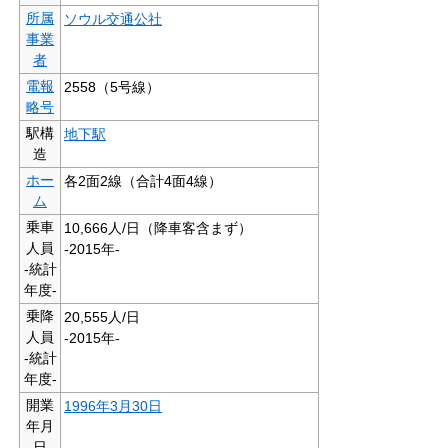
所属
ソウル交通公社
事業
者
電報
2558（5号線）
略号
駅構
地下駅
造
ホー
各2面2線（合計4面4線）
ム
乗車
10,666人/日（降車客含まず）
人員
-2015年-
-統計
年度-
乗降
20,555人/日
人員
-2015年-
-統計
年度-
開業
1996年
3月30日
年月
日