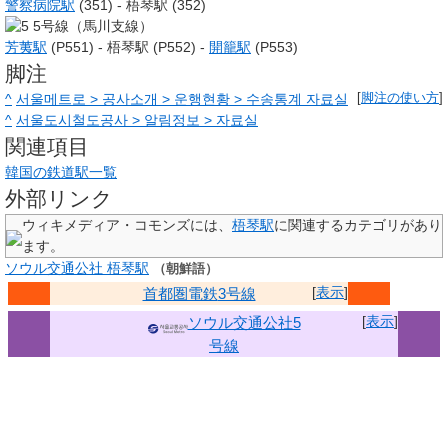
警察病院駅
(351) -
梧琴駅 (352)
5号線（馬川支線）
芳荑駅
(P551) -
梧琴駅 (P552)
-
開籠駅
(P553)
脚注
^
서울메트로 > 공사소개 > 운행현황 > 수송통계 자료실
[
脚注の使い方
]
^
서울도시철도공사 > 알림정보 > 자료실
関連項目
韓国の鉄道駅一覧
外部リンク
ウィキメディア・コモンズには、
梧琴駅
に関連するカテゴリがあり
ます。
ソウル交通公社 梧琴駅
（朝鮮語）
[
表示
]
首都圏電鉄
3号線
[
表示
]
ソウル交通公社5
号線