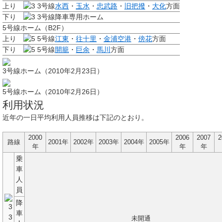
上り
3号線
水西
・
玉水
・
忠武路
・
旧把撥
・
大化
方面
下り
3号線
降車専用ホーム
5号線ホーム（B2F）
上り
5号線
江東
・
往十里
・
金浦空港
・
傍花
方面
下り
5号線
開籠
・
巨余
・
馬川
方面
3号線ホーム（2010年2月23日）
5号線ホーム（2010年2月26日）
利用状況
近年の一日平均利用人員推移は下記のとおり。
2000
2006
2007
2
路線
2001年
2002年
2003年
2004年
2005年
年
年
年
乗
車
人
員
降
車
3
未開通