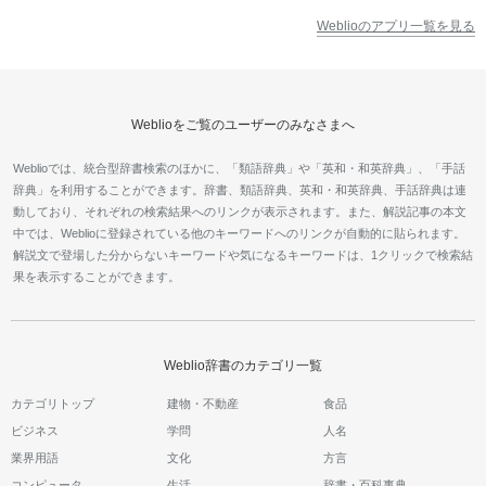
Weblioのアプリ一覧を見る
Weblioをご覧のユーザーのみなさまへ
Weblioでは、統合型辞書検索のほかに、「類語辞典」や「英和・和英辞典」、「手話
辞典」を利用することができます。辞書、類語辞典、英和・和英辞典、手話辞典は連
動しており、それぞれの検索結果へのリンクが表示されます。また、解説記事の本文
中では、Weblioに登録されている他のキーワードへのリンクが自動的に貼られます。
解説文で登場した分からないキーワードや気になるキーワードは、1クリックで検索結
果を表示することができます。
Weblio辞書のカテゴリ一覧
カテゴリトップ
建物・不動産
食品
ビジネス
学問
人名
業界用語
文化
方言
コンピュータ
生活
辞書・百科事典