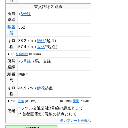
乗入路線 2 路線
所属
●
3号線
路線
駅番
352
号
キロ
38.2 km（
紙杻
*起点）
程
57.4 km（
大化
**起点）
◄
351
警察病院
(0.8 km)
所属
●
5号線
（馬川支線）
路線
駅番
P552
号
キロ
44.9 km（
傍花
起点）
程
◄
P551
芳荑
(0.9 km)
(0.9 km)
開籠
P553
►
* ソウル交通公社3号線の起点として
備考
** 首都圏電鉄3号線の起点として
テンプレートを表示