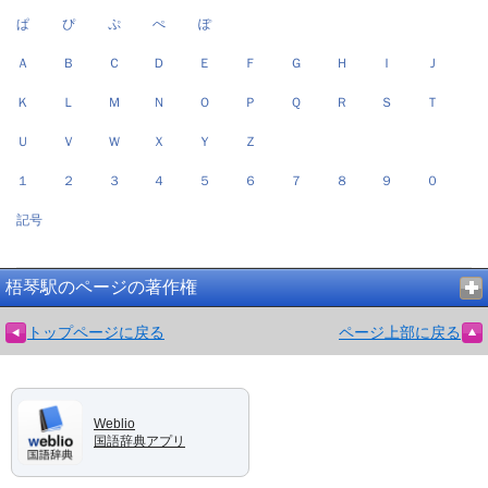
ぱ
ぴ
ぷ
ぺ
ぽ
Ａ
Ｂ
Ｃ
Ｄ
Ｅ
Ｆ
Ｇ
Ｈ
Ｉ
Ｊ
Ｋ
Ｌ
Ｍ
Ｎ
Ｏ
Ｐ
Ｑ
Ｒ
Ｓ
Ｔ
Ｕ
Ｖ
Ｗ
Ｘ
Ｙ
Ｚ
１
２
３
４
５
６
７
８
９
０
記号
梧琴駅のページの著作権
トップページに戻る
ページ上部に戻る
Weblio
国語辞典アプリ