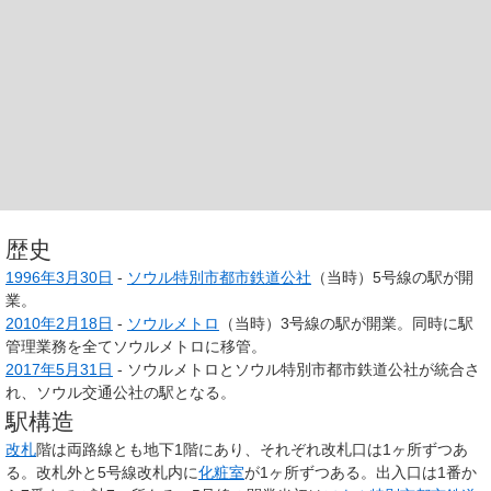
歴史
1996年
3月30日
-
ソウル特別市都市鉄道公社
（当時）5号線の駅が開
業。
2010年
2月18日
-
ソウルメトロ
（当時）3号線の駅が開業。同時に駅
管理業務を全てソウルメトロに移管。
2017年
5月31日
- ソウルメトロとソウル特別市都市鉄道公社が統合さ
れ、ソウル交通公社の駅となる。
駅構造
改札
階は両路線とも地下1階にあり、それぞれ改札口は1ヶ所ずつあ
る。改札外と5号線改札内に
化粧室
が1ヶ所ずつある。出入口は1番か