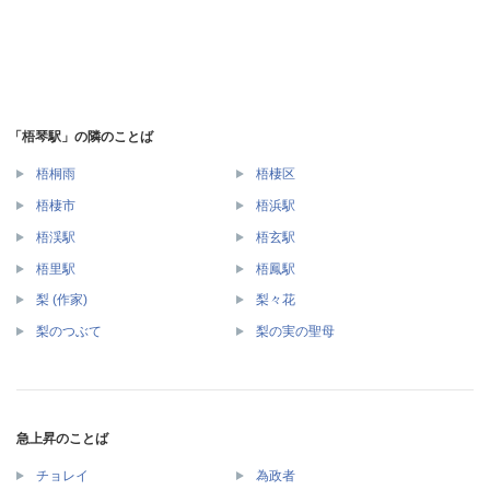
「梧琴駅」の隣のことば
梧桐雨
梧棲区
梧棲市
梧浜駅
梧渓駅
梧玄駅
梧里駅
梧鳳駅
梨 (作家)
梨々花
梨のつぶて
梨の実の聖母
急上昇のことば
チョレイ
為政者