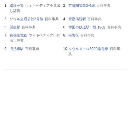
路線一覧
ウィキペディア小見出
首都圏電鉄3号線
百科事典
し辞書
ソウル交通公社3号線
百科事典
警察病院駅
百科事典
開籠駅
百科事典
韓国の鉄道駅一覧 あ-お
百科事典
首都圏電鉄
ウィキペディア小見
松坡区
百科事典
出し辞書
旧把撥駅
百科事典
ソウルメトロ3000系電車
百科事
典