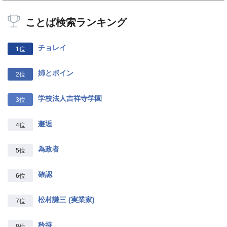
ことば検索ランキング
チョレイ
1位
姉とボイン
2位
学校法人吉祥寺学園
3位
邂逅
4位
為政者
5位
確認
6位
松村謙三 (実業家)
7位
矜持
8位