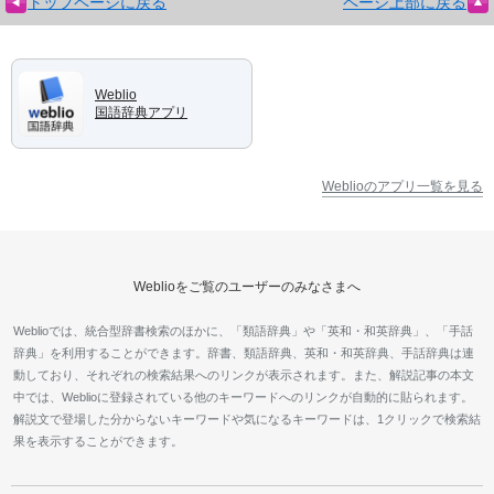
トップページに戻る
ページ上部に戻る
Weblio
国語辞典アプリ
Weblioのアプリ一覧を見る
Weblioをご覧のユーザーのみなさまへ
Weblioでは、統合型辞書検索のほかに、「類語辞典」や「英和・和英辞典」、「手話
辞典」を利用することができます。辞書、類語辞典、英和・和英辞典、手話辞典は連
動しており、それぞれの検索結果へのリンクが表示されます。また、解説記事の本文
中では、Weblioに登録されている他のキーワードへのリンクが自動的に貼られます。
解説文で登場した分からないキーワードや気になるキーワードは、1クリックで検索結
果を表示することができます。