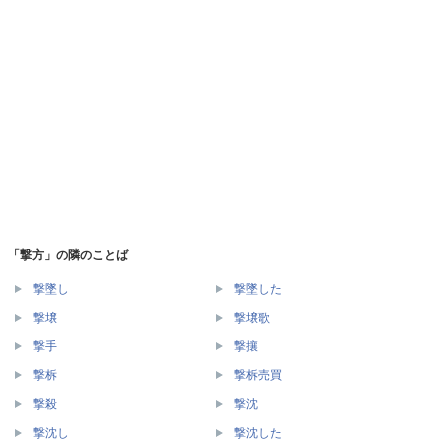
「撃方」の隣のことば
撃墜し
撃墜した
撃壌
撃壌歌
撃手
撃攘
撃柝
撃柝売買
撃殺
撃沈
撃沈し
撃沈した