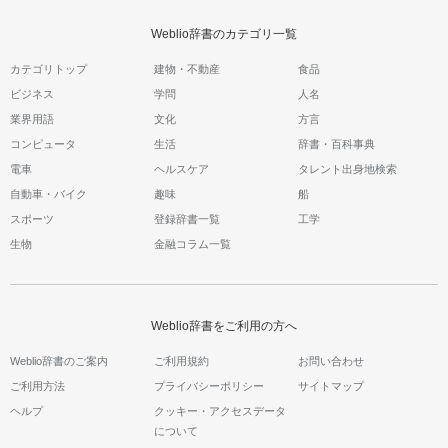
Weblio辞書のカテゴリ一覧
カテゴリトップ
建物・不動産
食品
ビジネス
学問
人名
業界用語
文化
方言
コンピュータ
生活
辞書・百科事典
電車
ヘルスケア
タレント出身地検索
自動車・バイク
趣味
船
スポーツ
登録辞書一覧
工学
生物
金融コラム一覧
Weblio辞書をご利用の方へ
Weblio辞書のご案内
ご利用規約
お問い合わせ
ご利用方法
プライバシーポリシー
サイトマップ
ヘルプ
クッキー・アクセスデータ
について