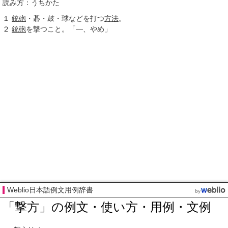
読み方：うちかた
１
銃砲
・碁・鼓・球などを打つ
方法
。
２
銃砲
を撃つこと。「―、やめ」
Weblio日本語例文用例辞書
「撃方」の例文・使い方・用例・文例