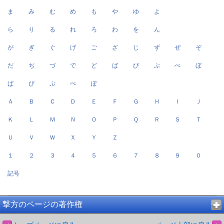
ま
み
む
め
も
や
ゆ
よ
ら
り
る
れ
ろ
わ
を
ん
が
ぎ
ぐ
げ
ご
ざ
じ
ず
ぜ
ぞ
だ
ぢ
づ
で
ど
ば
び
ぶ
べ
ぼ
ぱ
ぴ
ぷ
ぺ
ぽ
Ａ
Ｂ
Ｃ
Ｄ
Ｅ
Ｆ
Ｇ
Ｈ
Ｉ
Ｊ
Ｋ
Ｌ
Ｍ
Ｎ
Ｏ
Ｐ
Ｑ
Ｒ
Ｓ
Ｔ
Ｕ
Ｖ
Ｗ
Ｘ
Ｙ
Ｚ
１
２
３
４
５
６
７
８
９
０
記号
撃方のページの著作権