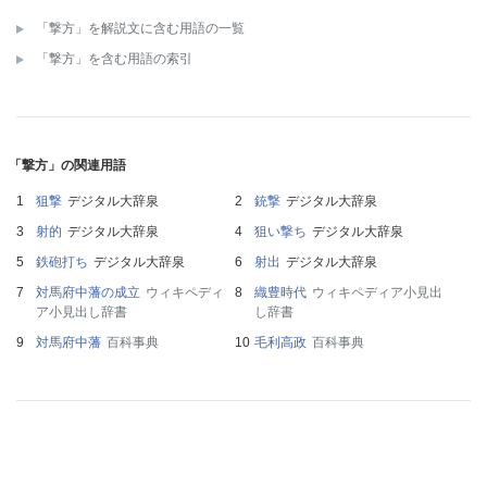
「撃方」を解説文に含む用語の一覧
「撃方」を含む用語の索引
「撃方」の関連用語
狙撃
デジタル大辞泉
銃撃
デジタル大辞泉
射的
デジタル大辞泉
狙い撃ち
デジタル大辞泉
鉄砲打ち
デジタル大辞泉
射出
デジタル大辞泉
対馬府中藩の成立
ウィキペディ
織豊時代
ウィキペディア小見出
ア小見出し辞書
し辞書
対馬府中藩
百科事典
毛利高政
百科事典