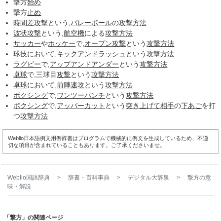
撃方
始め
撃方
止め
時間差攻撃
という,
バレーボール
の
攻撃方法
波状攻撃
という,
航空機
による
攻撃方法
サッカー
や
ホッケー
で,
オープン攻撃
という
攻撃方法
球技
において,
キックアンドラッシュ
という
攻撃方法
ラグビー
で,
アップアンドアンダー
という
攻撃方法
卓球
で,三球目
攻撃
という
攻撃方法
卓球
において,
前陣速攻
という
攻撃方法
ボクシング
で,
ワンツーパンチ
という
攻撃方法
ボクシング
で,
アッパーカット
という
突き上げて
相手
の
下あご
を打
つ
攻撃方法
Weblio日本語例文用例辞書はプログラムで機械的に例文を生成しているため、不適
切な項目が含まれていることもあります。ご了承くださいませ。
Weblio国語辞典
>
辞書・百科事典
>
デジタル大辞泉
>
撃方
の意
味・解説
「撃方」の関連ページ