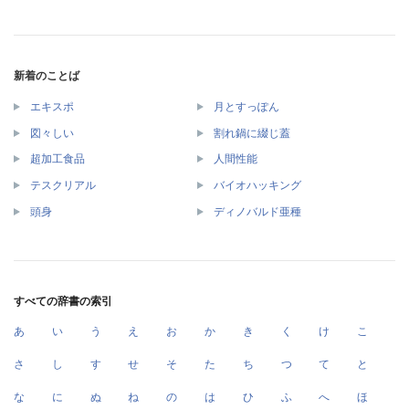
新着のことば
エキスポ
月とすっぽん
図々しい
割れ鍋に綴じ蓋
超加工食品
人間性能
テスクリアル
バイオハッキング
頭身
ディノバルド亜種
すべての辞書の索引
あ
い
う
え
お
か
き
く
け
こ
さ
し
す
せ
そ
た
ち
つ
て
と
な
に
ぬ
ね
の
は
ひ
ふ
へ
ほ