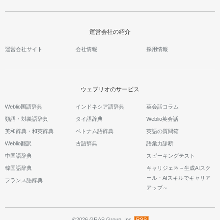
運営会社の紹介
運営会社サイト
会社情報
採用情報
ウェブリオのサービス
Weblio国語辞典
インドネシア語辞典
英会話コラム
類語・対義語辞典
タイ語辞典
Weblio英会話
英和辞典・和英辞典
ベトナム語辞典
英語の質問箱
Weblio翻訳
古語辞典
語彙力診断
中国語辞典
スピーキングテスト
韓国語辞典
キャリジェネ～生成AIスク
ール・AIスキルでキャリア
フランス語辞典
アップ～
©2026 GRAS Group, Inc.