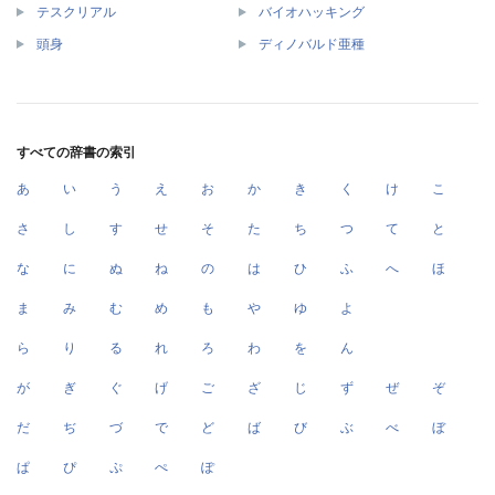
テスクリアル
バイオハッキング
頭身
ディノバルド亜種
すべての辞書の索引
あ
い
う
え
お
か
き
く
け
こ
さ
し
す
せ
そ
た
ち
つ
て
と
な
に
ぬ
ね
の
は
ひ
ふ
へ
ほ
ま
み
む
め
も
や
ゆ
よ
ら
り
る
れ
ろ
わ
を
ん
が
ぎ
ぐ
げ
ご
ざ
じ
ず
ぜ
ぞ
だ
ぢ
づ
で
ど
ば
び
ぶ
べ
ぼ
ぱ
ぴ
ぷ
ぺ
ぽ