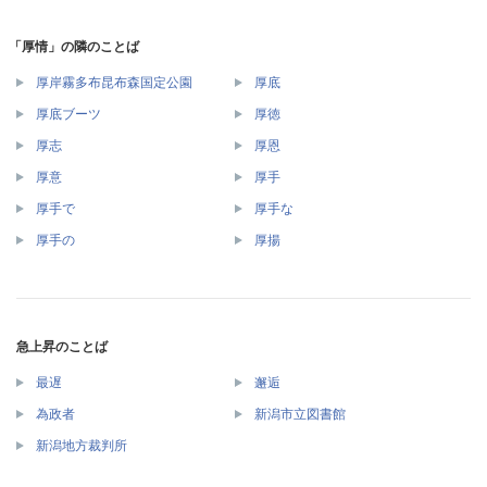
「厚情」の隣のことば
厚岸霧多布昆布森国定公園
厚底
厚底ブーツ
厚徳
厚志
厚恩
厚意
厚手
厚手で
厚手な
厚手の
厚揚
急上昇のことば
最遅
邂逅
為政者
新潟市立図書館
新潟地方裁判所