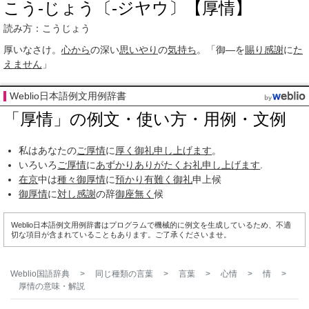
こう‐じょう〔‐ジヤウ〕【厚情】
読み方：こうじょう
厚いなさけ。
心から
の深い
思いやり
の
気持ち
。「御―を
賜り
感謝
に
た
えません
」
Weblio日本語例文用例辞書
「厚情」の例文・使い方・用例・文例
私はあなたの
ご厚情
に
厚く
御礼申し上げます
。
いろいろ
ご厚情
に
あずかり
ありがたく
お礼申し上げます
.
在京
中は
種々
御厚情
に
預かり
有難く
御礼
申上候
御厚情
に
対し
感謝
の辞
御座無く
候
Weblio日本語例文用例辞書はプログラムで機械的に例文を生成しているため、不適
切な項目が含まれていることもあります。ご了承くださいませ。
Weblio国語辞典
>
同じ種類の言葉
>
言葉
>
心情
>
情
>
厚情
の意味・解説