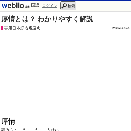
国語
ログイン
検索
厚情とは？ わかりやすく解説
実用日本語表現辞典
厚情
読み方：
こうじょう・こう
せい