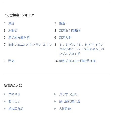
ことば検索ランキング
最遅
邂逅
為政者
新潟市立図書館
新潟地方裁判所
新潟大学
５β‐フェニルオキソラン‐２‐オン
３，５‐ビス［３，５‐ビス（ベン
ジルオキシ）ベンジルオキシ］ベ
ンジルブロミド
黙祷
新島式コロニー回転受け身
新着のことば
エキスポ
月とすっぽん
図々しい
割れ鍋に綴じ蓋
超加工食品
人間性能