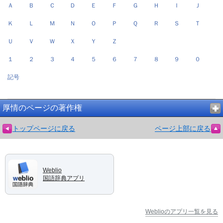
Ａ
Ｂ
Ｃ
Ｄ
Ｅ
Ｆ
Ｇ
Ｈ
Ｉ
Ｊ
Ｋ
Ｌ
Ｍ
Ｎ
Ｏ
Ｐ
Ｑ
Ｒ
Ｓ
Ｔ
Ｕ
Ｖ
Ｗ
Ｘ
Ｙ
Ｚ
１
２
３
４
５
６
７
８
９
０
記号
厚情のページの著作権
トップページに戻る
ページ上部に戻る
Weblio
国語辞典アプリ
Weblioのアプリ一覧を見る