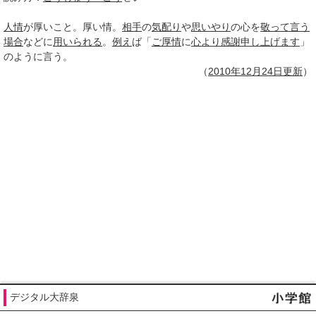
人情
が厚いこと。厚い情。
相手
の
気配り
や
思いやり
の心を
敬って言う
場合
などに
用いられる
。
例え
ば「
ご厚情
に
心より
感謝
申し上げます
」
のように言う。
（
2010年12月
24日
更新
）
デジタル大辞泉