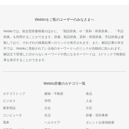
Weblioをご覧のユーザーのみなさまへ
Weblioでは、統合型辞書検索のほかに、「類語辞典」や「英和・和英辞典」、「手話
辞典」を利用することができます。辞書、類語辞典、英和・和英辞典、手話辞典は連
動しており、それぞれの検索結果へのリンクが表示されます。また、解説記事の本文
中では、Weblioに登録されている他のキーワードへのリンクが自動的に貼られます。
解説文で登場した分からないキーワードや気になるキーワードは、1クリックで検索結
果を表示することができます。
Weblio辞書のカテゴリ一覧
カテゴリトップ
建物・不動産
食品
ビジネス
学問
人名
業界用語
文化
方言
コンピュータ
生活
辞書・百科事典
電車
ヘルスケア
タレント出身地検索