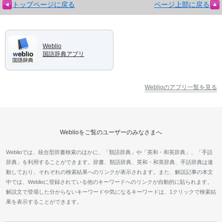
トップページに戻る
ページ上部に戻る
Weblio
国語辞典アプリ
Weblioのアプリ一覧を見る
Weblioをご覧のユーザーのみなさまへ
Weblioでは、統合型辞書検索のほかに、「類語辞典」や「英和・和英辞典」、「手話
辞典」を利用することができます。辞書、類語辞典、英和・和英辞典、手話辞典は連
動しており、それぞれの検索結果へのリンクが表示されます。また、解説記事の本文
中では、Weblioに登録されている他のキーワードへのリンクが自動的に貼られます。
解説文で登場した分からないキーワードや気になるキーワードは、1クリックで検索結
果を表示することができます。