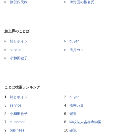
伊賀四天狗
伊賀国の椎名氏
急上昇のことば
姉とボイン
buyer
service
浅井カヨ
小和田敏子
ことば検索ランキング
姉とボイン
buyer
service
浅井カヨ
小和田敏子
邂逅
customer
学校法人吉祥寺学園
business
確認