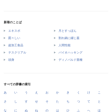
新着のことば
エキスポ
月とすっぽん
図々しい
割れ鍋に綴じ蓋
超加工食品
人間性能
テスクリアル
バイオハッキング
頭身
ディノバルド亜種
すべての辞書の索引
あ
い
う
え
お
か
き
く
け
こ
さ
し
す
せ
そ
た
ち
つ
て
と
な
に
ぬ
ね
の
は
ひ
ふ
へ
ほ