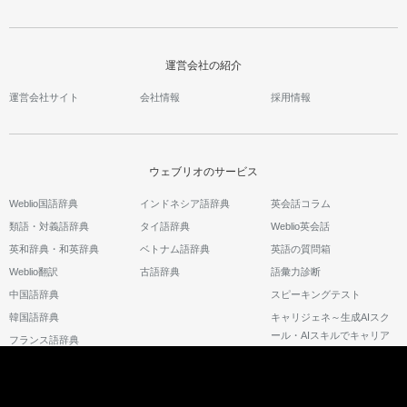
運営会社の紹介
運営会社サイト
会社情報
採用情報
ウェブリオのサービス
Weblio国語辞典
インドネシア語辞典
英会話コラム
類語・対義語辞典
タイ語辞典
Weblio英会話
英和辞典・和英辞典
ベトナム語辞典
英語の質問箱
Weblio翻訳
古語辞典
語彙力診断
中国語辞典
スピーキングテスト
韓国語辞典
キャリジェネ～生成AIスク
ール・AIスキルでキャリア
フランス語辞典
アップ～