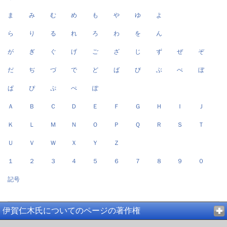
ま
み
む
め
も
や
ゆ
よ
ら
り
る
れ
ろ
わ
を
ん
が
ぎ
ぐ
げ
ご
ざ
じ
ず
ぜ
ぞ
だ
ぢ
づ
で
ど
ば
び
ぶ
べ
ぼ
ぱ
ぴ
ぷ
ぺ
ぽ
Ａ
Ｂ
Ｃ
Ｄ
Ｅ
Ｆ
Ｇ
Ｈ
Ｉ
Ｊ
Ｋ
Ｌ
Ｍ
Ｎ
Ｏ
Ｐ
Ｑ
Ｒ
Ｓ
Ｔ
Ｕ
Ｖ
Ｗ
Ｘ
Ｙ
Ｚ
１
２
３
４
５
６
７
８
９
０
記号
伊賀仁木氏についてのページの著作権