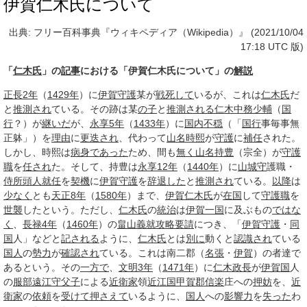
伊賀仁木氏について
出典: フリー百科事典『ウィキペディア（Wikipedia）』 (2021/10/04
17:18 UTC 版)
「
仁木氏
」の
記事
における「伊賀仁木氏について」の
解説
正長
2年
（
1429年
）に
伊賀
守護
某が
戦死して
いるが、これは
仁木氏
だ
と
推測され
ている。その跡は某
の子
と
推測される
仁木
中務少輔
（
国
行
？）が
継いだ
が、
永享
5年
（
1433年
）に
国内
不穏
（「
国行
事毎事無
正躰」）を
理由
に
更迭され
、代わって
山名時熙
が
守護
に
補任
された。
しかし、時熙は
病身
であった
ため、間も
無く
山名持豊
（宗全）が
守護
職
を
任され
た。そして、持豊は
永享
12年
（
1440年
）に
山城守
護職・
侍所
頭人
就任
を
契機
に
伊賀
守護
を
辞退した
と
推測され
ている。
以降
は
少なく
とも
天正8年
（
1580年
）まで、
伊賀
仁木氏
が
在国
して
守護職
を
世襲
したという。ただし、
仁木氏
の
統治
は
伊賀
一国
に及ぶもの
ではな
く
、
長禄
4年
（
1460年
）の
畠山義就
攻略
要請
につき、「
伊賀
守護
・
同
国
人」などと
記される
ように、
仁木氏
とは
別に
動くと
認識され
ている
国人
の
勢力
が
確認され
ている。これは南二郡（
名張
・
伊賀
）の者達で
あるという。その
一方で
、
文明
3年
（
1471年
）に
仁木政長
が
伊賀国
人
の
服部
遠江守
父子
による
近衛家
領
近江国
甲賀郡
信楽
庄への
押妨
を、
近
衛家
の
依頼
を
受けて
押さえて
いるように、
国人
への
影響力
を
失った
わ