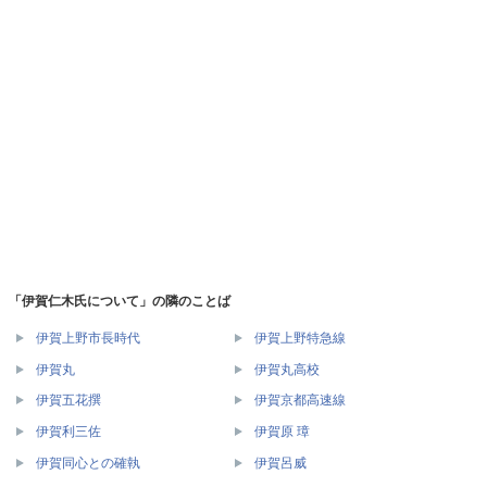
「伊賀仁木氏について」の隣のことば
伊賀上野市長時代
伊賀上野特急線
伊賀丸
伊賀丸高校
伊賀五花撰
伊賀京都高速線
伊賀利三佐
伊賀原 璋
伊賀同心との確執
伊賀呂威