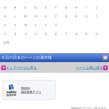
Ａ
Ｂ
Ｃ
Ｄ
Ｅ
Ｆ
Ｇ
Ｈ
Ｉ
Ｊ
Ｋ
Ｌ
Ｍ
Ｎ
Ｏ
Ｐ
Ｑ
Ｒ
Ｓ
Ｔ
Ｕ
Ｖ
Ｗ
Ｘ
Ｙ
Ｚ
１
２
３
４
５
６
７
８
９
０
記号
今日の日本のページの著作権
トップページに戻る
ページ上部に戻る
Weblio
国語辞典アプリ
Weblioのアプリ一覧を見る