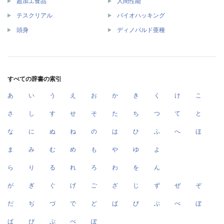
超加工食品
人間性能
テスクリアル
バイオハッキング
頭身
ディノバルド亜種
すべての辞書の索引
あ
い
う
え
お
か
き
く
け
こ
さ
し
す
せ
そ
た
ち
つ
て
と
な
に
ぬ
ね
の
は
ひ
ふ
へ
ほ
ま
み
む
め
も
や
ゆ
よ
ら
り
る
れ
ろ
わ
を
ん
が
ぎ
ぐ
げ
ご
ざ
じ
ず
ぜ
ぞ
だ
ぢ
づ
で
ど
ば
び
ぶ
べ
ぼ
ぱ
ぴ
ぷ
ぺ
ぽ