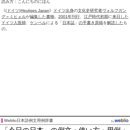
読み方：こんにちのにほん
《(
ドイツ
)
Heutiges Japan
》
ドイツ
出身
の
文化史
研究者
ヴォルフガン
グ＝ミヒェル
が
編集した
書物
。
2001年
刊行
。
江戸時代
初期
に
来日した
ドイツ人
医師
、
ケンペル
による「
日本誌
」
の手
書き
原稿
を
解読した
も
の。
Weblio日本語例文用例辞書