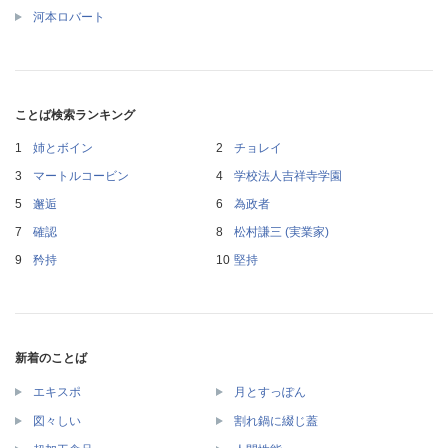
河本ロバート
ことば検索ランキング
姉とボイン
チョレイ
マートルコービン
学校法人吉祥寺学園
邂逅
為政者
確認
松村謙三 (実業家)
矜持
堅持
新着のことば
エキスポ
月とすっぽん
図々しい
割れ鍋に綴じ蓋