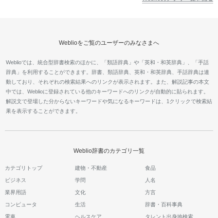
Weblioをご覧のユーザーのみなさまへ
Weblioでは、統合型辞書検索のほかに、「類語辞典」や「英和・和英辞典」、「手話
辞典」を利用することができます。辞書、類語辞典、英和・和英辞典、手話辞典は連
動しており、それぞれの検索結果へのリンクが表示されます。また、解説記事の本文
中では、Weblioに登録されている他のキーワードへのリンクが自動的に貼られます。
解説文で登場した分からないキーワードや気になるキーワードは、1クリックで検索結
果を表示することができます。
Weblio辞書のカテゴリ一覧
カテゴリトップ
建物・不動産
食品
ビジネス
学問
人名
業界用語
文化
方言
コンピュータ
生活
辞書・百科事典
電車
ヘルスケア
タレント出身地検索