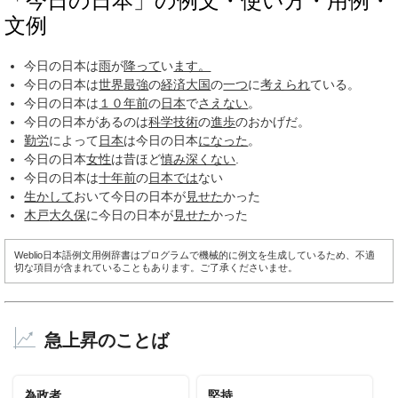
「今日の日本」の例文・使い方・用例・
文例
今日の日本は
雨
が
降って
い
ます。
今日の日本は
世界
最強
の
経済大国
の
一つ
に
考えられ
ている。
今日の日本は
１０年前
の
日本
で
さえない
。
今日の日本があるのは
科学技術
の
進歩
のおかげだ。
勤労
によって
日本
は今日の日本
になった
。
今日の日本
女性
は昔ほど
慎み深くない
.
今日の日本は
十年前
の
日本では
ない
生かして
おいて今日の日本が
見せた
かった
木戸
大久保
に今日の日本が
見せた
かった
Weblio日本語例文用例辞書はプログラムで機械的に例文を生成しているため、不適
切な項目が含まれていることもあります。ご了承くださいませ。
急上昇のことば
為政者
堅持