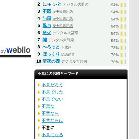
2
にゅっ‐と
デジタル大辞泉
|
|
|
|
|
94%
3
不図
歴史民俗用語
|
|
|
|
|
94%
4
与風
歴史民俗用語
|
|
|
|
|
94%
5
風与
歴史民俗用語
|
|
|
|
|
94%
6
急火
デジタル大辞泉
|
|
|
|
|
94%
7
闖
デジタル大辞泉
|
|
|
|
|
94%
8
べろっと
下北弁
|
|
|
|
|
78%
9
ぼっくり
隠語辞典
|
|
|
|
|
78%
10
暗夜の礫
デジタル大辞泉
|
|
|
|
|
78%
不意にのお隣キーワード
不意だろう
不意でした
不意でない
不意な
不意なら
不意ならば
不意に
不意になる