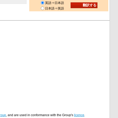
英語⇒日本語
日本語⇒英語
roup
, and are used in conformance with the Group's
licence
.