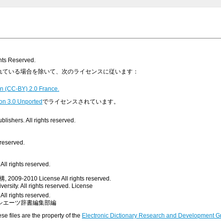
s Reserved.
明示されている場合を除いて、次のライセンスに従います：
n (CC-BY) 2.0 France.
on 3.0 Unported
でライセンスされています。
ishers. All rights reserved.
 reserved.
ll rights reserved.
, 2009-2010
License
All rights reserved.
rsity. All rights reserved.
License
All rights reserved.
シエーツ辞書編集部編
ese files are the property of the
Electronic Dictionary Research and Development G