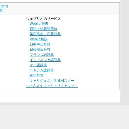
｜
学問
典
ウェブリオのサービス
・
Weblio 辞書
・
類語・対義語辞典
・
英和辞典・和英辞典
・
Weblio翻訳
・
日中中日辞典
・
日韓韓日辞典
・
フランス語辞典
・
インドネシア語辞典
・
タイ語辞典
・
ベトナム語辞典
・
古語辞典
・
キャリジェネ～生成AIスクー
ル・AIスキルでキャリアアップ～