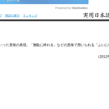
Powered by 
GliaStudios
プ
用語の索引
ランキング
M
u
t
e
いった意
味の表現
。「
無駄に
終わる」など
の意味
で
用いられる
「
ふいに
（
2012