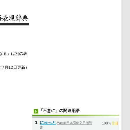
なる
」は
別の表
年7月
12日
更新
）
「不意に」の関連用語
1
にゅっと
Weblio日本語例文用例辞
|
|
|
|
|
100%
書