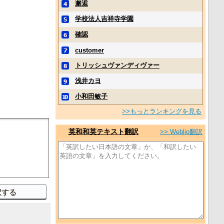
邂逅
学校法人吉祥寺学園
確認
customer
トリッシュヴァンディヴァー
浅井カヨ
小和田敏子
>>もっとランキングを見る
英和和英テキスト翻訳
>> Weblio翻訳