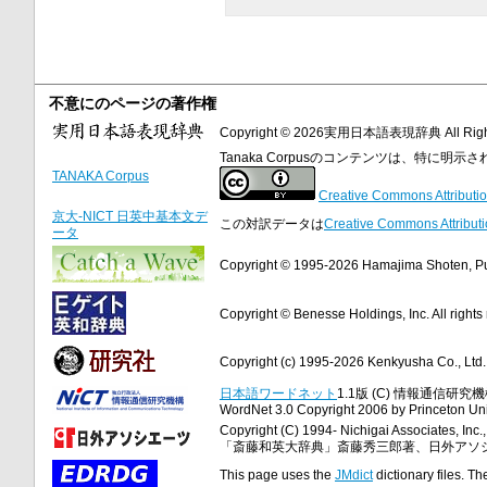
不意にのページの著作権
Copyright © 2026実用日本語表現辞典 All Right
Tanaka Corpusのコンテンツは、特に
TANAKA Corpus
Creative Commons Attributio
京大-NICT 日英中基本文デ
この対訳データは
Creative Commons Attributi
ータ
Copyright © 1995-2026 Hamajima Shoten, Publ
Copyright © Benesse Holdings, Inc. All rights
Copyright (c) 1995-2026 Kenkyusha Co., Ltd. A
日本語ワードネット
1.1版 (C) 情報通信研究機構
WordNet 3.0 Copyright 2006 by Princeton Unive
Copyright (C) 1994- Nichigai Associates, Inc., 
「斎藤和英大辞典」斎藤秀三郎著、日外アソ
This page uses the
JMdict
dictionary files. Th