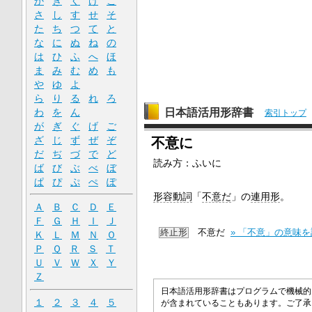
か
き
く
け
こ
さ
し
す
せ
そ
た
ち
つ
て
と
な
に
ぬ
ね
の
は
ひ
ふ
へ
ほ
ま
み
む
め
も
や
ゆ
よ
ら
り
る
れ
ろ
わ
を
ん
日本語活用形辞書
索引トップ
が
ぎ
ぐ
げ
ご
ざ
じ
ず
ぜ
ぞ
不意に
だ
ぢ
づ
で
ど
読み方：ふいに
ば
び
ぶ
べ
ぼ
ぱ
ぴ
ぷ
ぺ
ぽ
形容動詞
「
不意だ
」の
連用形
。
Ａ
Ｂ
Ｃ
Ｄ
Ｅ
Ｆ
Ｇ
Ｈ
Ｉ
Ｊ
終止形
不意だ
» 「不意」の意味
Ｋ
Ｌ
Ｍ
Ｎ
Ｏ
Ｐ
Ｑ
Ｒ
Ｓ
Ｔ
Ｕ
Ｖ
Ｗ
Ｘ
Ｙ
Ｚ
日本語活用形辞書はプログラムで機械的
１
２
３
４
５
が含まれていることもあります。ご了