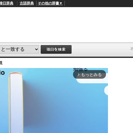
韓日辞典
古語辞典
その他の辞書▼
説
もっとみる
arrow_forward_ios