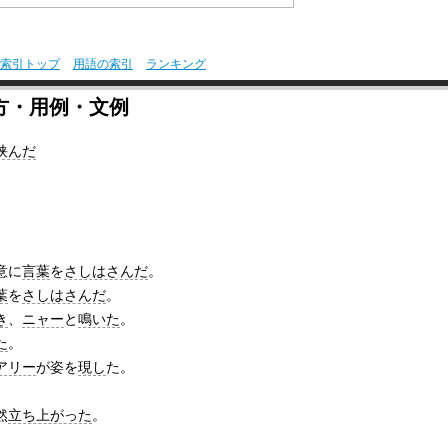
索引トップ
用語の索引
ランキング
方・用例・文例
挟んだ
意に
言葉
を
さしはさんだ
。
葉
を
さしはさんだ
。
き
、
ニャー
と
鳴いた
。
た
。
アリー
が姿を
現し
た。
然
立ち上がった
。