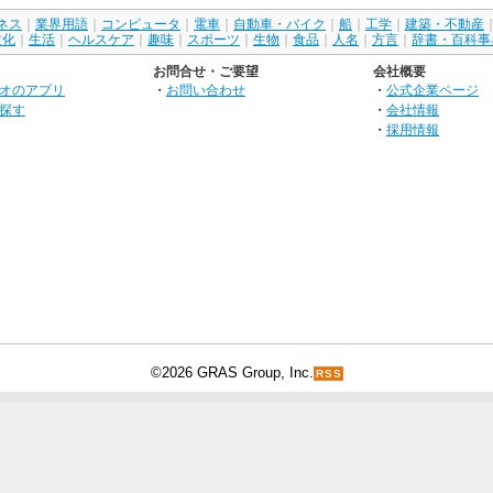
ネス
｜
業界用語
｜
コンピュータ
｜
電車
｜
自動車・バイク
｜
船
｜
工学
｜
建築・不動産
文化
｜
生活
｜
ヘルスケア
｜
趣味
｜
スポーツ
｜
生物
｜
食品
｜
人名
｜
方言
｜
辞書・百科事
お問合せ・ご要望
会社概要
オのアプリ
・
お問い合わせ
・
公式企業ページ
探す
・
会社情報
・
採用情報
©2026 GRAS Group, Inc.
RSS