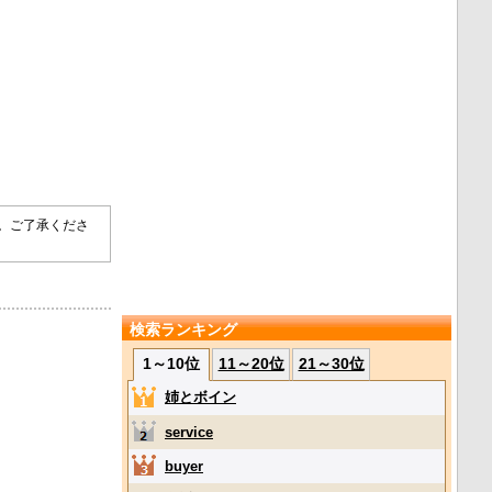
す。ご了承くださ
検索ランキング
1～10位
11～20位
21～30位
姉とボイン
service
buyer