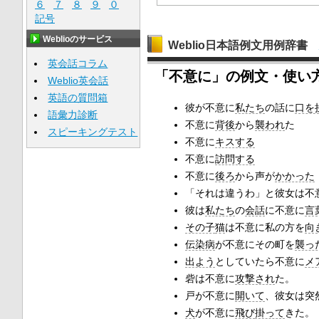
６
７
８
９
０
記号
Weblioのサービス
Weblio日本語例文用例辞書
英会話コラム
「不意に」の例文・使い
Weblio英会話
英語の質問箱
彼が不意に
私たち
の話に
口を
語彙力診断
不意に
背後
から
襲われ
た
スピーキングテスト
不意に
キスする
不意に
訪問する
不意に
後ろ
から声が
かかった
「それは違うわ」と彼女は不
彼は
私たち
の
会話
に不意に
言
その子
猫
は不意に私の方を
向
伝染病
が不意にその町を
襲っ
出よう
としていたら不意に
メ
砦は不意に
攻撃され
た。
戸が不意に
開いて
、彼女は突
犬
が不意に
飛び
掛って
きた。