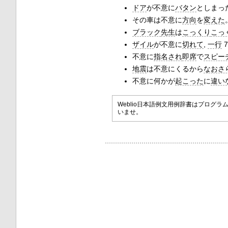
ドア
が不意に
バタン
としまっ
その車は不意に
方向
を
変えた
ブラック
先生
は
こっくり
こっ
ザイル
が不意に
切れて
,
一行
7
不意に
指名され
即席
で
スピー
地震
は不意にくるから
なおさ
不意に何かが
起こった
に
違い
Weblio日本語例文用例辞書はプロ
いませ。