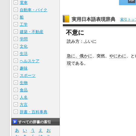
電車
＋
自動車・バイク
＋
船
＋
実用日本語表現辞典
索引トッ
工学
＋
不意に
建築・不動産
＋
学問
＋
読み方：
ふいに
文化
＋
生活
＋
急に、
俄かに
、突然、
やにわに
、と
ヘルスケア
＋
現
である。
趣味
＋
スポーツ
＋
生物
＋
食品
＋
人名
＋
方言
＋
辞書・百科事典
＋
すべての辞書の索引
あ
い
う
え
お