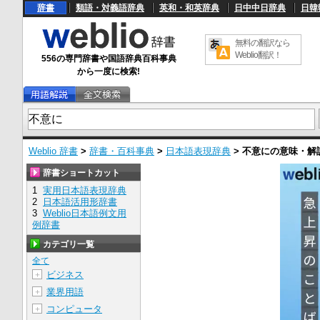
辞書
類語・対義語辞典
英和・和英辞典
日中中日辞典
日韓
無料の翻訳なら
Weblio翻訳！
556の専門辞書や国語辞典百科事典
から一度に検索!
Weblio 辞書
>
辞書・百科事典
>
日本語表現辞典
>
不意に
の意味・解
辞書ショートカット
1
実用日本語表現辞典
2
日本語活用形辞書
3
Weblio日本語例文用
例辞書
カテゴリ一覧
全て
ビジネス
＋
業界用語
＋
コンピュータ
＋