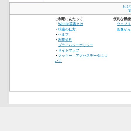
ビジ
ご利用にあたって
便利な機能
・
Weblio辞書とは
・
ウェブリ
・
検索の仕方
・
画像から
・
ヘルプ
・
利用規約
・
プライバシーポリシー
・
サイトマップ
・
クッキー・アクセスデータにつ
いて