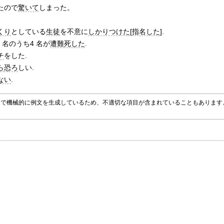
たので
驚いて
しまった。
。
くり
としている
生徒
を不意に
しかりつけた
[
指名した
].
 名のうち4 名が
遭難
死した
.
チ
をした.
ら
恐ろ
しい.
ない
.
グラムで機械的に例文を生成しているため、不適切な項目が含まれていることもありま