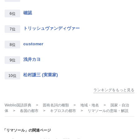
確認
6位
トリッシュヴァンディヴァー
7位
customer
8位
浅井カヨ
9位
松村謙三 (実業家)
10位
ランキングをもっと見る
Weblio国語辞典
>
固有名詞の種類
>
地域・地名
>
国家・自治
体
>
各国の都市
>
キプロスの都市
>
リマソール
の意味・解説
「リマソール」の関連ページ