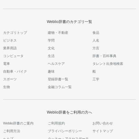
Weblio辞書のカテゴリ一覧
カテゴリトップ
建物・不動産
食品
ビジネス
学問
人名
業界用語
文化
方言
コンピュータ
生活
辞書・百科事典
電車
ヘルスケア
タレント出身地検索
自動車・バイク
趣味
船
スポーツ
登録辞書一覧
工学
生物
金融コラム一覧
Weblio辞書をご利用の方へ
Weblio辞書のご案内
ご利用規約
お問い合わせ
ご利用方法
プライバシーポリシー
サイトマップ
ヘルプ
クッキー・アクセスデータ