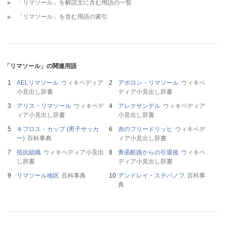
「リマソール」を解説文に含む用語の一覧
「リマソール」を含む用語の索引
「リマソール」の関連用語
AELリマソール
ウィキペディア
アポロン・リマソール
ウィキペ
小見出し辞書
ディア小見出し辞書
アリス・リマソール
ウィキペデ
アレクサンデル
ウィキペディア
ィア小見出し辞書
小見出し辞書
キプロス・カップ (男子サッカ
赤のフリードリッヒ
ウィキペデ
ー)
百科事典
ィア小見出し辞書
抵抗組織
ウィキペディア小見出
青函航路からの引退後
ウィキペ
し辞書
ディア小見出し辞書
リマソール地区
百科事典
アンドレイ・ステパノフ
百科事
典