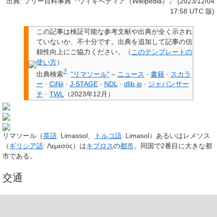
出典: フリー百科事典『ウィキペディア（Wikipedia）』 (2023/12/04
17:58 UTC 版)
この記事は検証可能な参考文献や出典が全く示され
ていないか、不十分です。
出典を追加して記事の信
頼性向上にご協力ください。
（
このテンプレートの
使い方
）
?
出典検索
:
"リマソール"
–
ニュース
·
書籍
·
スカラ
ー
·
CiNii
·
J-STAGE
·
NDL
·
dlib.jp
·
ジャパンサー
チ
·
TWL
（
2023年12月
）
リマソール
（
英語
:
Limassol
、
トルコ語
:
Limasol
）あるいは
レメソス
（
ギリシア語
:
Λεμεσός
）は
キプロス
の
都市
。同国で2番目に大きな都
市である。
交通