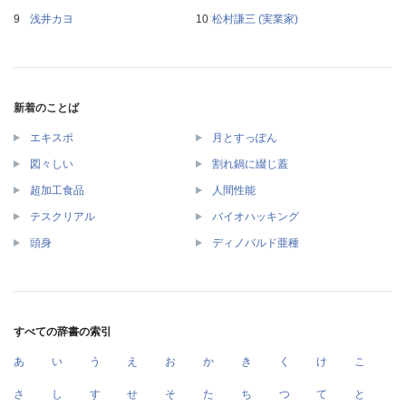
浅井カヨ
松村謙三 (実業家)
新着のことば
エキスポ
月とすっぽん
図々しい
割れ鍋に綴じ蓋
超加工食品
人間性能
テスクリアル
バイオハッキング
頭身
ディノバルド亜種
すべての辞書の索引
あ
い
う
え
お
か
き
く
け
こ
さ
し
す
せ
そ
た
ち
つ
て
と