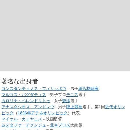
著名な出身者
コンスタンティノス・フィリッポウ
- 男子
総合格闘家
マルコス・バグダティス
- 男子プロ
テニス
選手
カロリナ・ペレンドリトゥ
- 女子
競泳
選手
アナスタシオス・アンドレウ
- 男子
陸上競技
選手。第1回
近代オリン
ピック
（
1896年アテネオリンピック
）代表。
マイケル・カコヤニス
- 映画監督
ムスタファ・アクンジュ
-
北キプロス
大統領