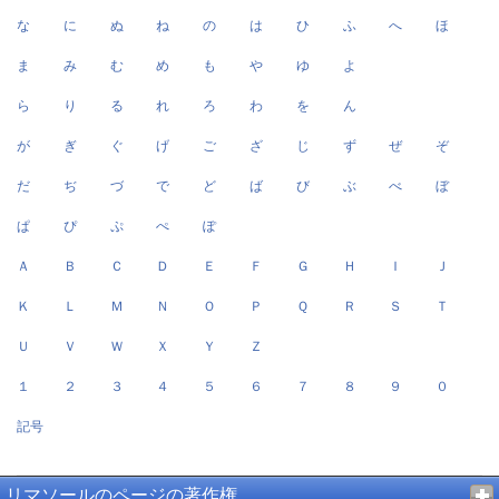
な
に
ぬ
ね
の
は
ひ
ふ
へ
ほ
ま
み
む
め
も
や
ゆ
よ
ら
り
る
れ
ろ
わ
を
ん
が
ぎ
ぐ
げ
ご
ざ
じ
ず
ぜ
ぞ
だ
ぢ
づ
で
ど
ば
び
ぶ
べ
ぼ
ぱ
ぴ
ぷ
ぺ
ぽ
Ａ
Ｂ
Ｃ
Ｄ
Ｅ
Ｆ
Ｇ
Ｈ
Ｉ
Ｊ
Ｋ
Ｌ
Ｍ
Ｎ
Ｏ
Ｐ
Ｑ
Ｒ
Ｓ
Ｔ
Ｕ
Ｖ
Ｗ
Ｘ
Ｙ
Ｚ
１
２
３
４
５
６
７
８
９
０
記号
リマソールのページの著作権