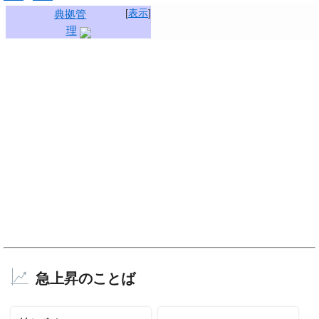
[
表示
]
典拠管
理
急上昇のことば