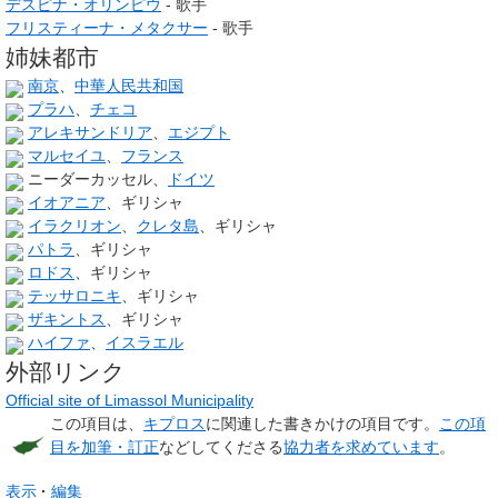
デスピナ・オリンピウ
- 歌手
フリスティーナ・メタクサー
- 歌手
姉妹都市
南京
、
中華人民共和国
プラハ
、
チェコ
アレキサンドリア
、
エジプト
マルセイユ
、
フランス
ニーダーカッセル、
ドイツ
イオアニア
、ギリシャ
イラクリオン
、
クレタ島
、ギリシャ
パトラ
、ギリシャ
ロドス
、ギリシャ
テッサロニキ
、ギリシャ
ザキントス
、ギリシャ
ハイファ
、
イスラエル
外部リンク
Official site of Limassol Municipality
この項目は、
キプロス
に関連した
書きかけの項目
です。
この項
目を加筆・訂正
などしてくださる
協力者を求めています
。
表示
編集