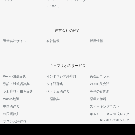
について
運営会社の紹介
運営会社サイト
会社情報
採用情報
ウェブリオのサービス
Weblio国語辞典
インドネシア語辞典
英会話コラム
類語・対義語辞典
タイ語辞典
Weblio英会話
英和辞典・和英辞典
ベトナム語辞典
英語の質問箱
Weblio翻訳
古語辞典
語彙力診断
中国語辞典
スピーキングテスト
韓国語辞典
キャリジェネ～生成AIスク
ール・AIスキルでキャリア
フランス語辞典
アップ～