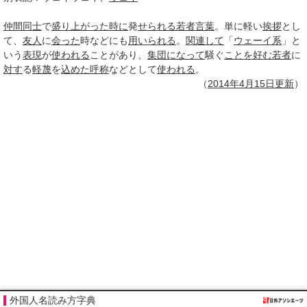
仲間同士
で
盛り上がった
時に
発
せられる
若者言葉
。単に軽い
挨拶
とし
て、
友人
に
会った
時などにも
用いられる
。
関連して
「
ウェーイ系
」と
いう
表現
が
使われる
ことがあり、
集団
になって
騒ぐ
ことを好む
若者
に
対す
る
軽蔑
を
込めた
呼称
などとして
使われる
。
（
2014年4月
15日
更新
）
外国人名読み方字典