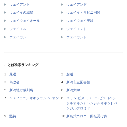
ウェイアント
ウェイアンド
ウェイイの城壁
ウェイイ・サビニ同盟
ウェイウェイオール
ウェイウェイ実験
ウェイエル
ウェイエント
ウェイガン
ウェイガント
ことば検索ランキング
最遅
邂逅
為政者
新潟市立図書館
新潟地方裁判所
新潟大学
５β‐フェニルオキソラン‐２‐オン
３，５‐ビス［３，５‐ビス（ベン
ジルオキシ）ベンジルオキシ］ベ
ンジルブロミド
黙祷
新島式コロニー回転受け身