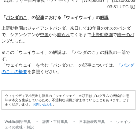
出典: フリー百科事典『ウィキペディア（Wikipedia）』 (2020/03/09
03:31 UTC 版)
「
パンダのこ
」の
記事
における「ウェイウェイ」の
解説
上野動物園
の
ジャイアントパンダ
。
来日して
10年目
の
オス
の
パンダ
で、シアンシアンが
中国
から
贈られ
てくるまで
上野動物園
で
唯一の
パ
ンダ
だった。
※この「ウェイウェイ」の解説は、「パンダのこ」の解説の一部で
す。
「ウェイウェイ」を含む「パンダのこ」の記事については、
「パンダ
のこ」の概要
を参照ください。
ウィキペディア小見出し辞書の「ウェイウェイ」の項目はプログラムで機械的に意
味や本文を生成しているため、不適切な項目が含まれていることもあります。ご了
承くださいませ。
お問い合わせ
。
Weblio国語辞典
>
辞書・百科事典
>
日本語表現辞典
>
ウェイウ
ェイ
の意味・解説