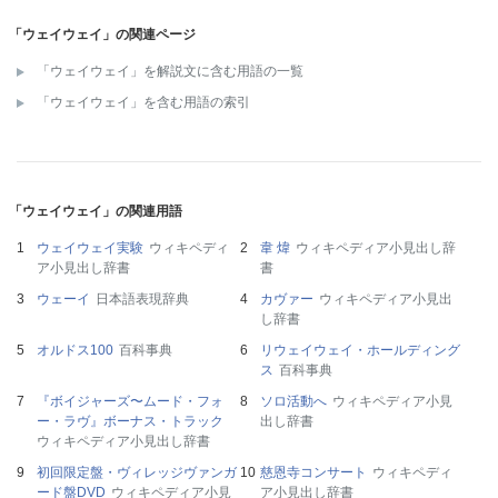
「ウェイウェイ」の関連ページ
「ウェイウェイ」を解説文に含む用語の一覧
「ウェイウェイ」を含む用語の索引
「ウェイウェイ」の関連用語
ウェイウェイ実験
ウィキペディ
韋 煒
ウィキペディア小見出し辞
ア小見出し辞書
書
ウェーイ
日本語表現辞典
カヴァー
ウィキペディア小見出
し辞書
オルドス100
百科事典
リウェイウェイ・ホールディング
ス
百科事典
『ボイジャーズ〜ムード・フォ
ソロ活動へ
ウィキペディア小見
ー・ラヴ』ボーナス・トラック
出し辞書
ウィキペディア小見出し辞書
初回限定盤・ヴィレッジヴァンガ
慈恩寺コンサート
ウィキペディ
ード盤DVD
ウィキペディア小見
ア小見出し辞書