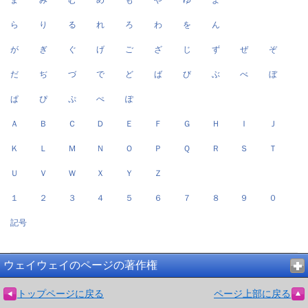
ま
み
む
め
も
や
ゆ
よ
ら
り
る
れ
ろ
わ
を
ん
が
ぎ
ぐ
げ
ご
ざ
じ
ず
ぜ
ぞ
だ
ぢ
づ
で
ど
ば
び
ぶ
べ
ぼ
ぱ
ぴ
ぷ
ぺ
ぽ
Ａ
Ｂ
Ｃ
Ｄ
Ｅ
Ｆ
Ｇ
Ｈ
Ｉ
Ｊ
Ｋ
Ｌ
Ｍ
Ｎ
Ｏ
Ｐ
Ｑ
Ｒ
Ｓ
Ｔ
Ｕ
Ｖ
Ｗ
Ｘ
Ｙ
Ｚ
１
２
３
４
５
６
７
８
９
０
記号
ウェイウェイのページの著作権
トップページに戻る
ページ上部に戻る