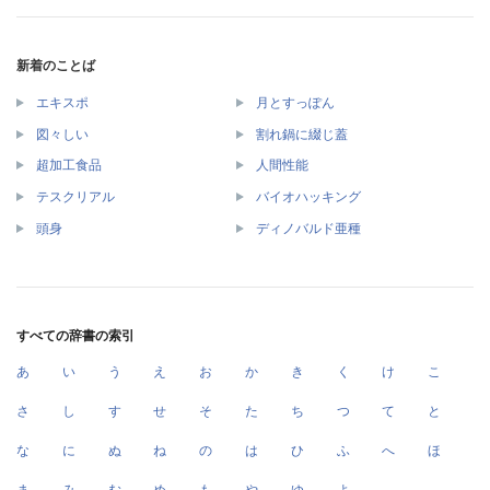
新着のことば
エキスポ
月とすっぽん
図々しい
割れ鍋に綴じ蓋
超加工食品
人間性能
テスクリアル
バイオハッキング
頭身
ディノバルド亜種
すべての辞書の索引
あ
い
う
え
お
か
き
く
け
こ
さ
し
す
せ
そ
た
ち
つ
て
と
な
に
ぬ
ね
の
は
ひ
ふ
へ
ほ