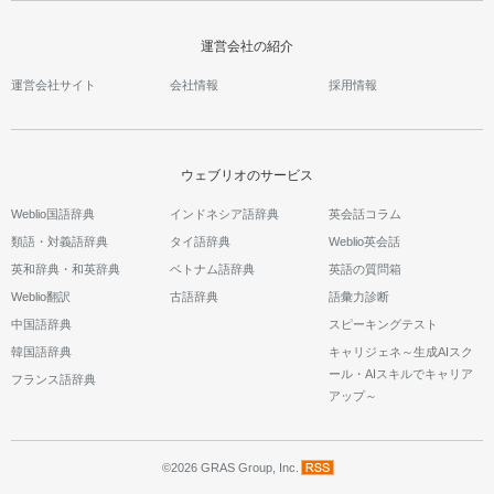
運営会社の紹介
運営会社サイト
会社情報
採用情報
ウェブリオのサービス
Weblio国語辞典
インドネシア語辞典
英会話コラム
類語・対義語辞典
タイ語辞典
Weblio英会話
英和辞典・和英辞典
ベトナム語辞典
英語の質問箱
Weblio翻訳
古語辞典
語彙力診断
中国語辞典
スピーキングテスト
韓国語辞典
キャリジェネ～生成AIスク
ール・AIスキルでキャリア
フランス語辞典
アップ～
©2026 GRAS Group, Inc.