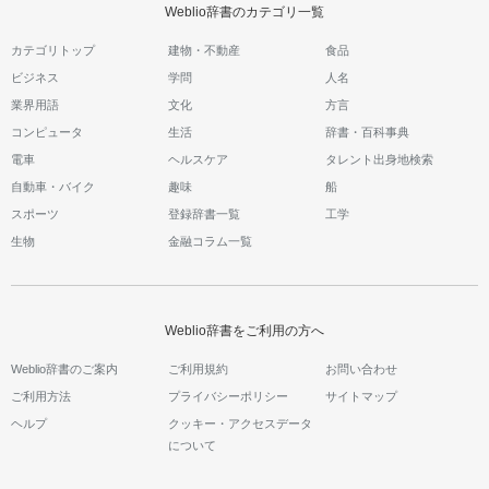
Weblio辞書のカテゴリ一覧
カテゴリトップ
建物・不動産
食品
ビジネス
学問
人名
業界用語
文化
方言
コンピュータ
生活
辞書・百科事典
電車
ヘルスケア
タレント出身地検索
自動車・バイク
趣味
船
スポーツ
登録辞書一覧
工学
生物
金融コラム一覧
Weblio辞書をご利用の方へ
Weblio辞書のご案内
ご利用規約
お問い合わせ
ご利用方法
プライバシーポリシー
サイトマップ
ヘルプ
クッキー・アクセスデータ
について