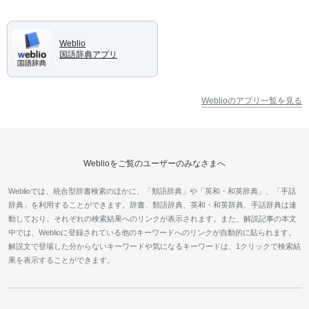
Weblio
国語辞典アプリ
Weblioのアプリ一覧を見る
Weblioをご覧のユーザーのみなさまへ
Weblioでは、統合型辞書検索のほかに、「類語辞典」や「英和・和英辞典」、「手話
辞典」を利用することができます。辞書、類語辞典、英和・和英辞典、手話辞典は連
動しており、それぞれの検索結果へのリンクが表示されます。また、解説記事の本文
中では、Weblioに登録されている他のキーワードへのリンクが自動的に貼られます。
解説文で登場した分からないキーワードや気になるキーワードは、1クリックで検索結
果を表示することができます。