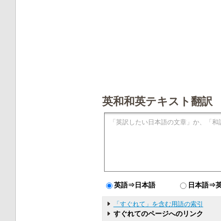
英和和英テキスト翻訳
英語⇒日本語
日本語⇒
「すぐれて」を含む用語の索引
すぐれてのページへのリンク