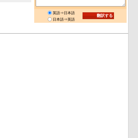
英語⇒日本語
日本語⇒英語