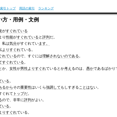
索引トップ
用語の索引
ランキング
い方・用例・文例
覚
が
すぐれている
より
性能
が
すぐれている
と
評判
だ。
、私は
気分
がすぐれてい
ます。
私
よりすぐれ
ている。
ぐれている
ので、すぐには
理解されない
のである
。
て
すぐれている
。
とか、
女性
が
男性
よりすぐれ
ているとか
考え
るのは、
愚か
であるばかり
ている
。
あるから
その
重要性
はいくら
強調して
もしすぎる
ことはな
い。
すぐれて
トップ
だ。
る
ので、非常に
評判
がよい。
ている
。
よりすぐれ
ている。