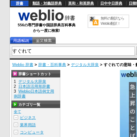
辞書
類語・対義語辞典
英和・和英辞典
日中中日辞典
日韓
無料の翻訳なら
Weblio翻訳！
556の専門辞書や国語辞典百科事典
から一度に検索!
Weblio 辞書
>
辞書・百科事典
>
デジタル大辞泉
>
すぐれて
の意味・
辞書ショートカット
1
デジタル大辞泉
2
日本語活用形辞書
3
Weblio日本語例文用
例辞書
カテゴリ一覧
全て
ビジネス
＋
業界用語
＋
コンピュータ
＋