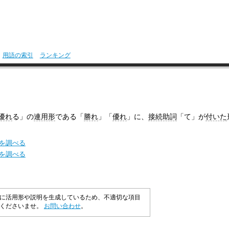
用語の索引
ランキング
優れ
る」の
連用形
である「
勝れ
」「
優れ
」に、
接続助詞
「て」が
付いた
味を調べる
味を調べる
に活用形や説明を生成しているため、不適切な項目
承くださいませ。
お問い合わせ
。