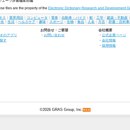
シエーツ辞書編集部編
ese files are the property of the
Electronic Dictionary Research and Development G
ネス
｜
業界用語
｜
コンピュータ
｜
電車
｜
自動車・バイク
｜
船
｜
工学
｜
建築・不動産
文化
｜
生活
｜
ヘルスケア
｜
趣味
｜
スポーツ
｜
生物
｜
食品
｜
人名
｜
方言
｜
辞書・百科事
お問合せ・ご要望
会社概要
オのアプリ
・
お問い合わせ
・
公式企業ページ
探す
・
会社情報
・
採用情報
©2026 GRAS Group, Inc.
RSS