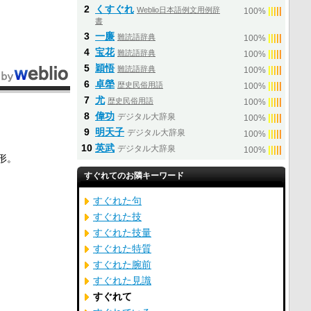
2
くすぐれ
Weblio日本語例文用例辞
|
|
|
|
|
100%
書
3
一廉
難読語辞典
|
|
|
|
|
100%
4
宝花
難読語辞典
|
|
|
|
|
100%
5
穎悟
難読語辞典
|
|
|
|
|
100%
6
卓犖
歴史民俗用語
|
|
|
|
|
100%
7
尤
歴史民俗用語
|
|
|
|
|
100%
8
偉功
デジタル大辞泉
|
|
|
|
|
100%
9
明天子
デジタル大辞泉
|
|
|
|
|
100%
10
英武
デジタル大辞泉
|
|
|
|
|
100%
形。
すぐれてのお隣キーワード
すぐれた句
すぐれた技
すぐれた技量
すぐれた特質
すぐれた腕前
すぐれた見識
すぐれて