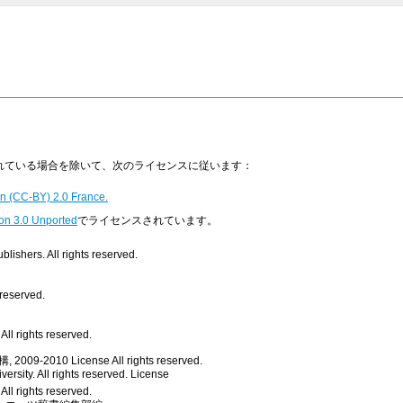
明示されている場合を除いて、次のライセンスに従います：
n (CC-BY) 2.0 France.
on 3.0 Unported
でライセンスされています。
ishers. All rights reserved.
 reserved.
ll rights reserved.
, 2009-2010
License
All rights reserved.
rsity. All rights reserved.
License
All rights reserved.