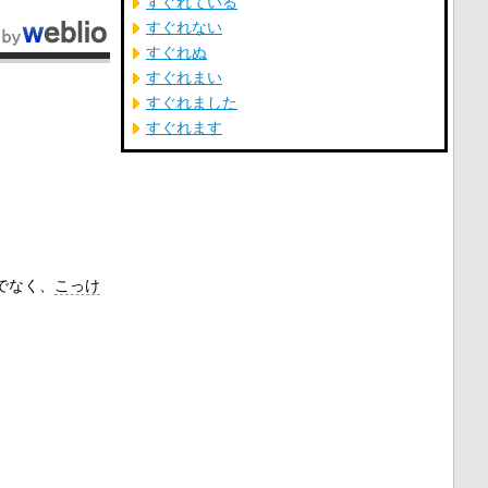
すぐれている
すぐれない
すぐれぬ
すぐれまい
すぐれました
すぐれます
でなく、
こっけ