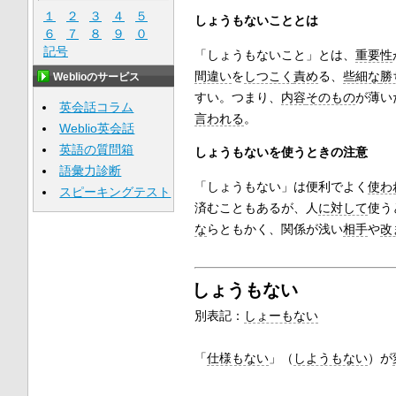
１
２
３
４
５
しょうもないこととは
６
７
８
９
０
記号
「しょうもないこと」とは、
重要性
間違い
を
しつこく
責め
る、
些細な
勝
Weblioのサービス
すい。つまり、
内容
そのもの
が薄い
英会話コラム
言われる
。
Weblio英会話
英語の質問箱
しょうもないを使うときの注意
語彙力診断
「しょうもない」は便利でよく
使わ
スピーキングテスト
済むこともあるが、人
に対して
使う
な
らともかく、関係が浅い
相手
や
改
しょうもない
別表記：
しょーもない
「
仕様もない
」（
しようもない
）が