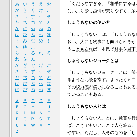
「くだらなすぎる」「
相手にする
ほ
あ
い
う
え
お
か
き
く
け
こ
ないより少し
感情
が
乗り
やすく、
呆
さ
し
す
せ
そ
た
ち
つ
て
と
しょうもないの使い方
な
に
ぬ
ね
の
「しょうもない」は、「しょうもな
は
ひ
ふ
へ
ほ
ま
み
む
め
も
多い。人にも
物事
にも
向けられる
が
や
ゆ
よ
うこ
ともあれ
ば、本気で
相手
を
見下
ら
り
る
れ
ろ
わ
を
ん
しょうもないジョークとは
が
ぎ
ぐ
げ
ご
ざ
じ
ず
ぜ
ぞ
「しょうもない
ジョーク
」とは、
笑
だ
ぢ
づ
で
ど
るような
冗談
を指す。まったく
面白
ば
び
ぶ
べ
ぼ
その
脱力感
が
笑い
になることもある
ぱ
ぴ
ぷ
ぺ
ぽ
ている
こともある。
Ａ
Ｂ
Ｃ
Ｄ
Ｅ
しょうもない人とは
Ｆ
Ｇ
Ｈ
Ｉ
Ｊ
Ｋ
Ｌ
Ｍ
Ｎ
Ｏ
「しょうもない人」とは、
発言
や行
Ｐ
Ｑ
Ｒ
Ｓ
Ｔ
ば、
どうでもいい
ことで人を
煽る
、
Ｕ
Ｖ
Ｗ
Ｘ
Ｙ
Ｚ
やすい。ただし、人
そのもの
を「し