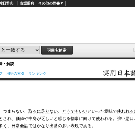
韓日辞典
古語辞典
その他の辞書▼
味・解説
プ
用語の索引
ランキング
L
/
o
a
d
e
d
:
4
、つまらない、
取るに足りない
、
どうでもいい
といった意味で
使われる
9
とされ、
価値
や
中身
が
乏し
いと
感じ
る
物事
に
向けて
使われる
。強い
悪口
.
4
多く
、
日常会話
ではかなり
出番
の多い
表現
である。
5
%