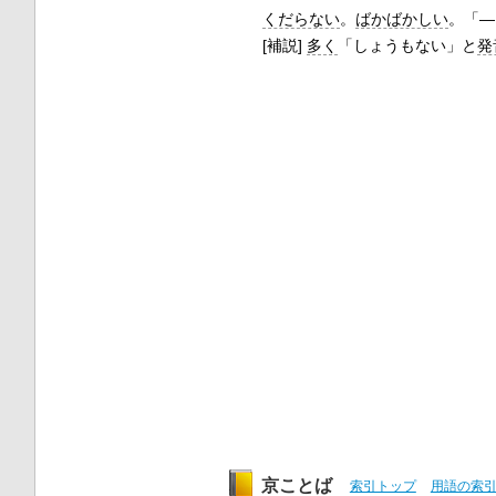
くだらない
。
ばかばかしい
。「―
[補説]
多く
「しょうもない」と
発
京ことば
索引トップ
用語の索