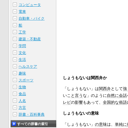
コンピュータ
＋
電車
＋
自動車・バイク
＋
船
＋
工学
＋
建築・不動産
＋
学問
＋
文化
＋
生活
＋
ヘルスケア
＋
趣味
＋
しょうもないは関西弁か
スポーツ
＋
生物
＋
「しょうもない」は
関西弁
として
強
食品
＋
いこ
と言う
な」のように
自然に
会話
人名
＋
レビ
の
影響
もあって、
全国的な
俗語
方言
＋
しょうもないの意味
辞書・百科事典
＋
「しょうもない」
の意味
は、
単純に
すべての辞書の索引