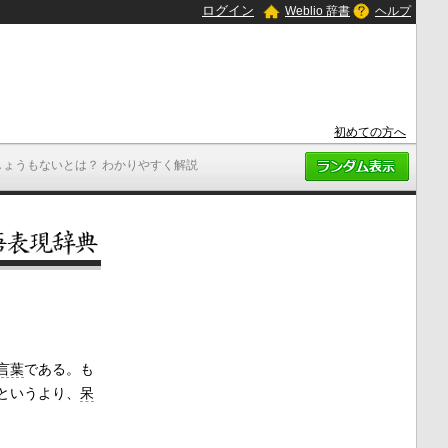
ログイン
Weblio 辞書
ヘルプ
初めての方へ
しょうもないとは？ わかりやすく解説
言葉
である。も
というより、
呆