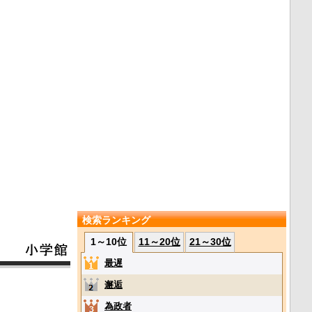
検索ランキング
1～10位
11～20位
21～30位
最遅
邂逅
為政者