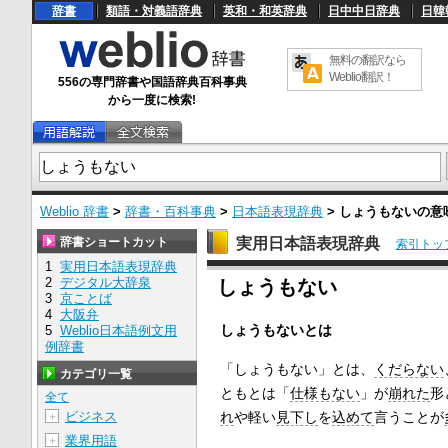
辞書
類語・対義語辞典
英和・和英辞典
日中中日辞典
日韓
無料の翻訳なら
Weblio翻訳！
556の専門辞書や国語辞典百科事典
から一度に検索!
Weblio 辞書
>
辞書・百科事典
>
日本語表現辞典
>
しょうもない
の意
辞書ショートカット
実用日本語表現辞典
索引トッ
1
実用日本語表現辞典
U
2
デジタル大辞泉
しょうもない
n
3
京ことば
m
4
大阪弁
u
しょうもないとは
5
Weblio日本語例文用
t
e
例辞書
「しょうもない」とは、
くだらない
カテゴリ一覧
ともとは「
仕様もない
」が
崩れた
形
全て
れ
や軽い
見下し
を
込めて
言うことが
ビジネス
＋
業界用語
＋