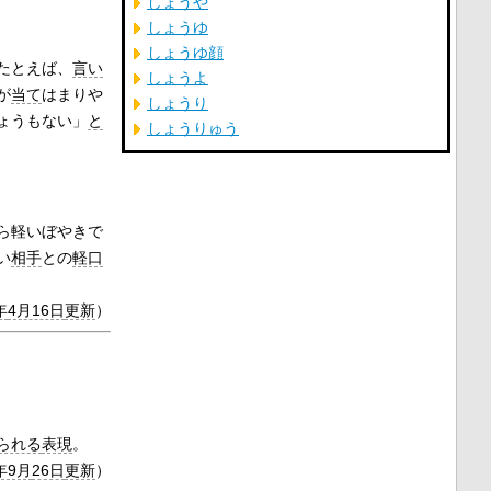
しょうや
しょうゆ
しょうゆ顔
たとえば、
言い
しょうよ
が
当て
はまりや
しょうり
ょうもない」
と
しょうりゅう
ら軽いぼやきで
い
相手
との
軽口
年
4月16日
更新
）
られる
表現
。
年9月
26日
更新
）