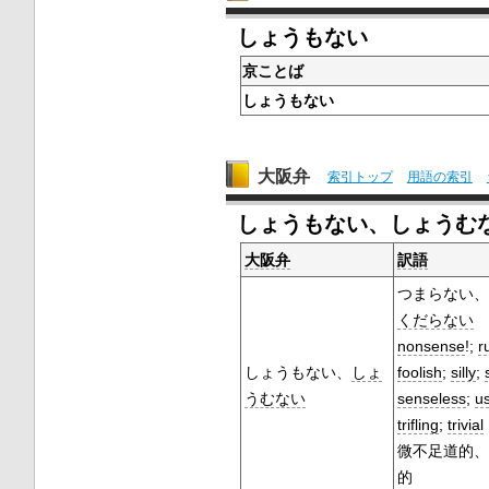
しょうもない
京ことば
しょうもない
大阪弁
索引トップ
用語の索引
しょうもない、しょうむ
大阪弁
訳語
つまらない、
くだらない
nonsense
!;
r
しょうもない、
しょ
foolish
;
silly
;
うむない
senseless
;
u
trifling
;
trivial
微不足道的、
的