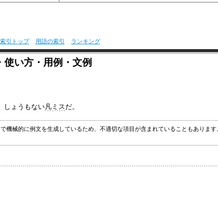
索引トップ
用語の索引
ランキング
・使い方・用例・文例
、しょうもない
凡ミス
だ。
グラムで機械的に例文を生成しているため、不適切な項目が含まれていることもありま