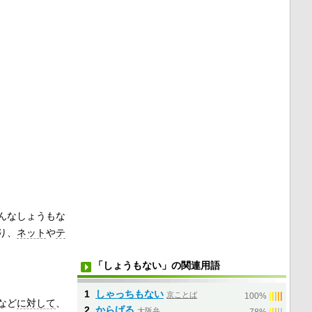
んなしょうもな
り、
ネット
や
テ
「しょうもない」の関連用語
1
しゃっちもない
京ことば
|
|
|
|
|
100%
など
に対して
、
2
からげる
大阪弁
|
|
|
|
|