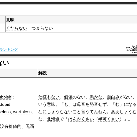
意味
くだらない
つまらない
ランキング
ない
解説
ubbish
!;
仕様もない
。
価値
のない、
愚かな
、
面白み
がない、
stupid
;
いう意味。「も」は
母音
を
発音
せず、「む」になる
seless
;
worthless
;
な
にしょう
むないこ
と言う
てんねん
。あ
あしょう
む
な。
北海道
で「
はんかくさい
（
半可くさい
）」。
没有价値的、无谓