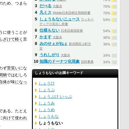
78%
のため、つまら
3
だべる
大阪弁
|
|
|
|
|
70%
4
凡ミス
Weblio日本語例文用例辞書
|
|
|
|
|
70%
5
しょうもないニュース
ウィキペ
|
|
|
|
|
54%
ディア小見出し辞書
6
仕様もない
日本語表現辞典
|
|
|
|
|
54%
うに使うことが
7
かます
大阪弁
|
|
|
|
|
36%
ふざけて
軽く
言
8
みのせぇがねぇ
新潟県田上町方
|
|
|
|
|
36%
言
9
うれしがり
大阪弁
|
|
|
|
|
34%
10
知識のドーナツ化現象
百科事典
|
|
|
|
|
34%
わず
苦笑い
にな
しょうもないのお隣キーワード
間柄
ではむしろ
自体
が味
になっ
しょうひ
しょうぶ
しょうぶけ いっぷ
しょうみ
しょうめ
である。たとえ
しょうもな
に
向けて
使われ
しょうもない
。