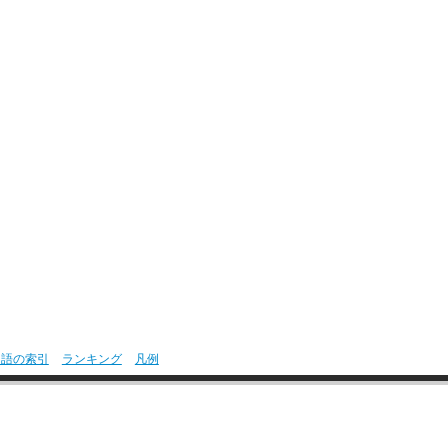
用語の索引
ランキング
凡例