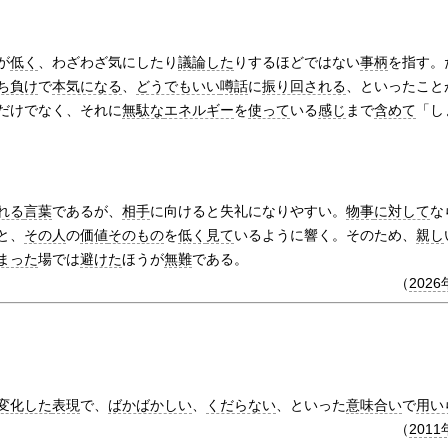
が
低く
、わざわざ気にしたり
議論した
りするほどではない
事柄
を指す。
ち負け
で
本気になる
、
どうでもいい
噂話
に
振り回される
、といったこと
だけでなく、それに
無駄な
エネルギー
を
使って
いる
感じ
まで
含めて
「し
れる
言葉
であるが、
相手
に向けると失礼になりやすい。
物事
に対して
な
と、
その人
の
価値
そのもの
を
低く
見て
いるように響く。そのため、
親し
まった
場では
避けた
ほうが
無難
である。
（
2026
変化した
表現
で、
ばかばかしい
、
くだらない
、といった
意味合い
で
用い
（
2011