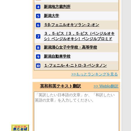
新潟地方裁判所
新潟大学
５β‐フェニルオキソラン‐２‐オン
３，５‐ビス［３，５‐ビス（ベンジルオキ
シ）ベンジルオキシ］ベンジルブロミド
新潟清心女子中学校・高等学校
新潟自動車学校
１‐フェニル‐４‐ニトロ‐３‐ペンタノン
>>もっとランキングを見る
英和和英テキスト翻訳
>> Weblio翻訳