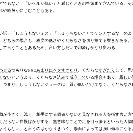
ど
でもない
」「
レベル
が低い」と
感じた
ときの
空気
まで
含んで
いる。そ
れ
や
軽蔑
がにじむこともある。
い話」「しょうもない
ミス
」「しょうもないことで
ケンカ
するな」のよ
、どちらの
場合
も、
程度
の
低さ
やくだらなさを
切り捨てる
響き
がある。
して
言うこともあるため、
言い方
しだいで
印象
はかなり変わる。
わせる
つもりなのに
あまりに
ベタ
すぎたり
、くだらな
すぎたり
して、思
くない
というより、くだらなさ
込み
で
成立して
いる
場合
もあり、
親し
い
。つまり、しょうもない
ジョーク
は、質が低いだけでなく、くだらなさ
動が
小さく
、
浅く
、
相手にする
価値
がないと
見なされる
人を指す
言い方
くだらない
自慢
ばかりする、
無意味な
ことで
足を引っ張る
といった
人物
ょうもない」
と言うのは
かなりきつく、
場面
によっては強い
侮辱
になる