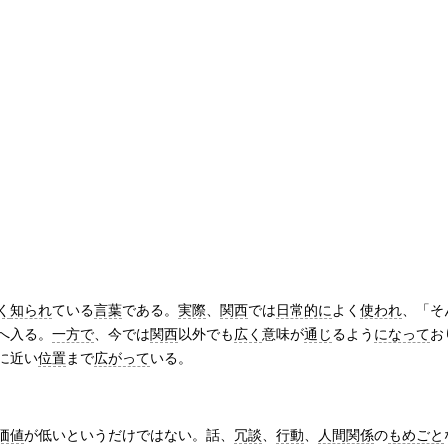
く
知られ
ている
言葉
である。
実際
、
関西
では
日常的に
よく
使われ
、「そ
へ入る。
一方で
、今では
関西
以外でも
広く
意味が
通じ
るよう
になって
お
に近い
位置
まで
広がって
いる。
価値
が低いというだけではない。話、
冗談
、
行動
、
人間関係
の
もめごと