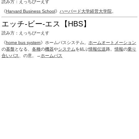
読み方：えっちびーえす
《
Harvard Business School
》
ハーバード大学経営大学院
。
エッチ‐ビー‐エス【HBS】
読み方：えっちびーえす
《
home bus system
》ホームバスシステム。
ホームオートメーション
の
基盤
となる、
各種
の
機器
や
システム
を結ぶ
情報伝送
路。
情報
の
乗り
合いバス
、の意。→
ホームバス