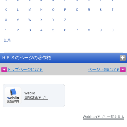
Ｋ
Ｌ
Ｍ
Ｎ
Ｏ
Ｐ
Ｑ
Ｒ
Ｓ
Ｔ
Ｕ
Ｖ
Ｗ
Ｘ
Ｙ
Ｚ
１
２
３
４
５
６
７
８
９
０
記号
ＨＢＳのページの著作権
トップページに戻る
ページ上部に戻る
Weblio
国語辞典アプリ
Weblioのアプリ一覧を見る