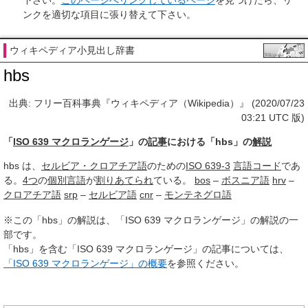
下さい。
このページへリンクしているページ
を見つけたら、リ
ンクを適切な項目に張り替えて下さい。
ウィキペディア小見出し辞書
hbs
出典: フリー百科事典『ウィキペディア（Wikipedia）』 (2020/07/23
03:21 UTC 版)
「
ISO 639 マクロランゲージ
」の
記事
における「hbs」の
解説
hbs は、
セルビア・クロアチア語
のための
ISO 639-3
言語コード
であ
る。
4つ
の
個別言語
が
割り
あてられ
ている。
bos
–
ボスニア語
hrv
–
クロアチア語
srp
–
セルビア語
cnr
–
モンテネグロ語
※この「hbs」の解説は、「ISO 639 マクロランゲージ」の解説の一
部です。
「hbs」を含む「ISO 639 マクロランゲージ」の記事については、
「ISO 639 マクロランゲージ」の概要
を参照ください。