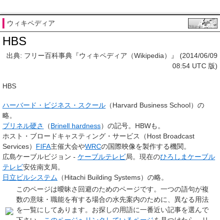
ウィキペディア
HBS
出典: フリー百科事典『ウィキペディア（Wikipedia）』 (2014/06/09
08:54 UTC 版)
HBS
ハーバード・ビジネス・スクール
（
H
arvard
B
usiness
S
chool）の
略。
ブリネル硬さ
（
Brinell hardness
）の記号。HBWも。
ホスト・ブロードキャスティング・サービス（Host Broadcast
Services）
FIFA
主催大会や
WRC
の国際映像を製作する機関。
広島ケーブルビジョン -
ケーブルテレビ
局。現在の
ひろしまケーブル
テレビ
安佐南支局。
日立ビルシステム
（
H
itachi
B
uilding
S
ystems）の略。
このページは
曖昧さ回避のためのページ
です。一つの語句が複
数の意味・職能を有する場合の水先案内のために、異なる用法
を一覧にしてあります。お探しの用語に一番近い記事を選んで