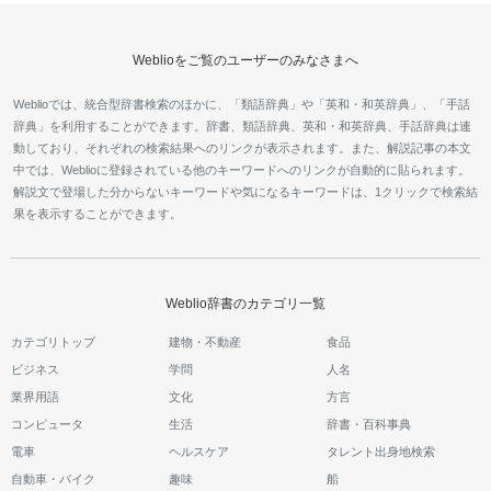
Weblioをご覧のユーザーのみなさまへ
Weblioでは、統合型辞書検索のほかに、「類語辞典」や「英和・和英辞典」、「手話
辞典」を利用することができます。辞書、類語辞典、英和・和英辞典、手話辞典は連
動しており、それぞれの検索結果へのリンクが表示されます。また、解説記事の本文
中では、Weblioに登録されている他のキーワードへのリンクが自動的に貼られます。
解説文で登場した分からないキーワードや気になるキーワードは、1クリックで検索結
果を表示することができます。
Weblio辞書のカテゴリ一覧
カテゴリトップ
建物・不動産
食品
ビジネス
学問
人名
業界用語
文化
方言
コンピュータ
生活
辞書・百科事典
電車
ヘルスケア
タレント出身地検索
自動車・バイク
趣味
船