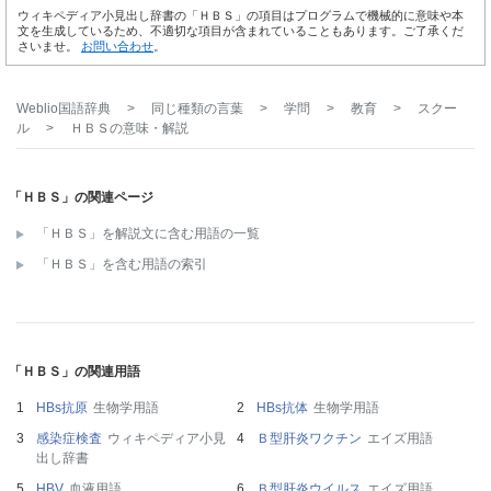
ウィキペディア小見出し辞書の「ＨＢＳ」の項目はプログラムで機械的に意味や本
文を生成しているため、不適切な項目が含まれていることもあります。ご了承くだ
さいませ。
お問い合わせ
。
Weblio国語辞典
>
同じ種類の言葉
>
学問
>
教育
>
スクー
ル
>
ＨＢＳ
の意味・解説
「ＨＢＳ」の関連ページ
「ＨＢＳ」を解説文に含む用語の一覧
「ＨＢＳ」を含む用語の索引
「ＨＢＳ」の関連用語
HBs抗原
生物学用語
HBs抗体
生物学用語
感染症検査
ウィキペディア小見
Ｂ型肝炎ワクチン
エイズ用語
出し辞書
HBV
血液用語
Ｂ型肝炎ウイルス
エイズ用語