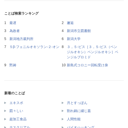
ことば検索ランキング
最遅
邂逅
為政者
新潟市立図書館
新潟地方裁判所
新潟大学
５β‐フェニルオキソラン‐２‐オン
３，５‐ビス［３，５‐ビス（ベン
ジルオキシ）ベンジルオキシ］ベ
ンジルブロミド
黙祷
新島式コロニー回転受け身
新着のことば
エキスポ
月とすっぽん
図々しい
割れ鍋に綴じ蓋
超加工食品
人間性能
テスクリアル
バイオハッキング