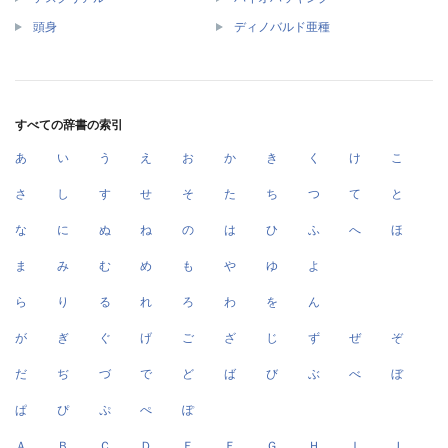
頭身
ディノバルド亜種
すべての辞書の索引
あ
い
う
え
お
か
き
く
け
こ
さ
し
す
せ
そ
た
ち
つ
て
と
な
に
ぬ
ね
の
は
ひ
ふ
へ
ほ
ま
み
む
め
も
や
ゆ
よ
ら
り
る
れ
ろ
わ
を
ん
が
ぎ
ぐ
げ
ご
ざ
じ
ず
ぜ
ぞ
だ
ぢ
づ
で
ど
ば
び
ぶ
べ
ぼ
ぱ
ぴ
ぷ
ぺ
ぽ
Ａ
Ｂ
Ｃ
Ｄ
Ｅ
Ｆ
Ｇ
Ｈ
Ｉ
Ｊ