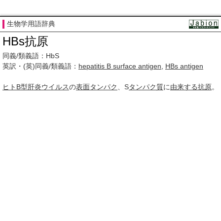
生物学用語辞典
HBs抗原
同義/類義語：HbS
英訳・(英)同義/類義語：
hepatitis B surface antigen
,
HBs antigen
ヒト
B型肝炎ウイルス
の
表面タンパク
、S
タンパク質
に
由来する
抗原
。