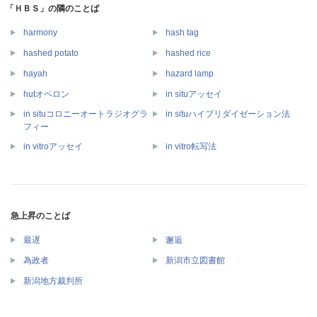
「ＨＢＳ」の隣のことば
harmony
hash tag
hashed potato
hashed rice
hayah
hazard lamp
hutオペロン
in situアッセイ
in situコロニーオートラジオグラ
in situハイブリダイゼーション法
フィー
in vitroアッセイ
in vitro転写法
急上昇のことば
最遅
邂逅
為政者
新潟市立図書館
新潟地方裁判所