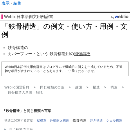
表示
編集
Weblio日本語例文用例辞書
「鉄骨構造」の例文・使い方・用例・文
例
鉄骨構造の.
カバープレートという,鉄骨構造用の
補強
鋼板
Weblio日本語例文用例辞書はプログラムで機械的に例文を生成しているため、不適
切な項目が含まれていることもあります。ご了承くださいませ。
Weblio国語辞典
>
同じ種類の言葉
>
建設
>
構造
>
構造
>
鉄骨構造
の意味・解説
「鉄骨構造」と同じ種類の言葉
鉄骨構造
構造に関連する言葉
壁構造
外壁耐火構造
浮き構造
シェル構造
同じ種類の言葉