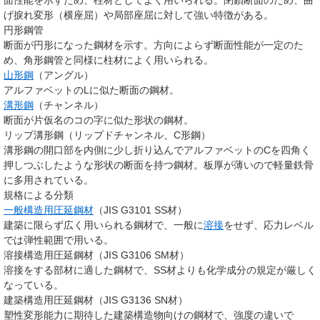
面性能を示すため、柱材としてよく用いられる。閉鎖断面のため、曲
げ捩れ変形（横座屈）や局部座屈に対して強い特徴がある。
円形鋼管
断面が円形になった鋼材を示す。方向によらず断面性能が一定のた
め、角形鋼管と同様に柱材によく用いられる。
山形鋼
（アングル）
アルファベットのLに似た断面の鋼材。
溝形鋼
（チャンネル）
断面が片仮名のコの字に似た形状の鋼材。
リップ溝形鋼（リップドチャンネル、C形鋼）
溝形鋼の開口部を内側に少し折り込んでアルファベットのCを四角く
押しつぶしたような形状の断面を持つ鋼材。板厚が薄いので軽量鉄骨
に多用されている。
規格による分類
一般構造用圧延鋼材
（JIS G3101 SS材）
建築に限らず広く用いられる鋼材で、一般に
溶接
をせず、応力レベル
では弾性範囲で用いる。
溶接構造用圧延鋼材（JIS G3106 SM材）
溶接をする部材に適した鋼材で、SS材よりも化学成分の規定が厳しく
なっている。
建築構造用圧延鋼材（JIS G3136 SN材）
塑性変形能力に期待した建築構造物向けの鋼材で、強度の違いで