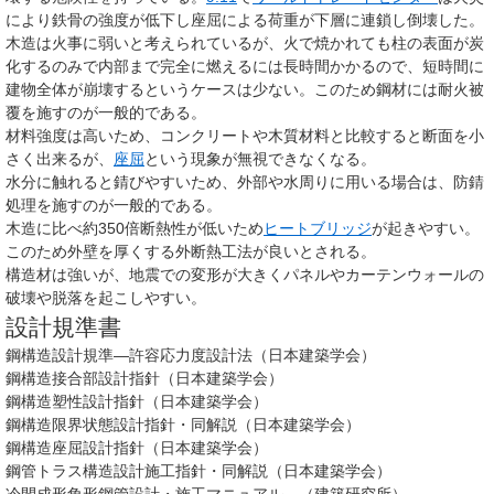
により鉄骨の強度が低下し座屈による荷重が下層に連鎖し倒壊した。
木造は火事に弱いと考えられているが、火で焼かれても柱の表面が炭
化するのみで内部まで完全に燃えるには長時間かかるので、短時間に
建物全体が崩壊するというケースは少ない。このため鋼材には耐火被
覆を施すのが一般的である。
材料強度は高いため、コンクリートや木質材料と比較すると断面を小
さく出来るが、
座屈
という現象が無視できなくなる。
水分に触れると錆びやすいため、外部や水周りに用いる場合は、防錆
処理を施すのが一般的である。
木造に比べ約350倍断熱性が低いため
ヒートブリッジ
が起きやすい。
このため外壁を厚くする外断熱工法が良いとされる。
構造材は強いが、地震での変形が大きくパネルやカーテンウォールの
破壊や脱落を起こしやすい。
設計規準書
鋼構造設計規準―許容応力度設計法（日本建築学会）
鋼構造接合部設計指針（日本建築学会）
鋼構造塑性設計指針（日本建築学会）
鋼構造限界状態設計指針・同解説（日本建築学会）
鋼構造座屈設計指針（日本建築学会）
鋼管トラス構造設計施工指針・同解説（日本建築学会）