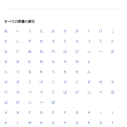
すべての辞書の索引
あ
い
う
え
お
か
き
く
け
こ
さ
し
す
せ
そ
た
ち
つ
て
と
な
に
ぬ
ね
の
は
ひ
ふ
へ
ほ
ま
み
む
め
も
や
ゆ
よ
ら
り
る
れ
ろ
わ
を
ん
が
ぎ
ぐ
げ
ご
ざ
じ
ず
ぜ
ぞ
だ
ぢ
づ
で
ど
ば
び
ぶ
べ
ぼ
ぱ
ぴ
ぷ
ぺ
ぽ
Ａ
Ｂ
Ｃ
Ｄ
Ｅ
Ｆ
Ｇ
Ｈ
Ｉ
Ｊ
Ｋ
Ｌ
Ｍ
Ｎ
Ｏ
Ｐ
Ｑ
Ｒ
Ｓ
Ｔ