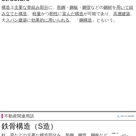
構造
上
主要な
骨組み
部分
に、
形鋼
・
鋼板
・
鋼管
などの
鋼材
を
用いて
組
み立てた
構造
。
軽量
かつ
靭性
に
富んだ
構造
が可能であり、
高層建築
、
大
スパン
建築
に
効果的に
用いられる
。 「
鋼構造
」ともいう。
不動産関連用語
鉄骨構造（S造）
柱
、
梁
などの
主要な
構造
部分
を、
形鋼
、
鋼管
、
鋼板
など