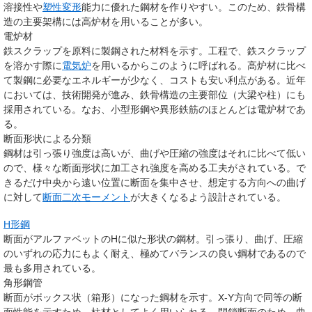
溶接性や
塑性変形
能力に優れた鋼材を作りやすい。このため、鉄骨構
造の主要架構には高炉材を用いることが多い。
電炉材
鉄スクラップを原料に製鋼された材料を示す。工程で、鉄スクラップ
を溶かす際に
電気炉
を用いるからこのように呼ばれる。高炉材に比べ
て製鋼に必要なエネルギーが少なく、コストも安い利点がある。近年
においては、技術開発が進み、鉄骨構造の主要部位（大梁や柱）にも
採用されている。なお、小型形鋼や異形鉄筋のほとんどは電炉材であ
る。
断面形状による分類
鋼材は引っ張り強度は高いが、曲げや圧縮の強度はそれに比べて低い
ので、様々な断面形状に加工され強度を高める工夫がされている。で
きるだけ中央から遠い位置に断面を集中させ、想定する方向への曲げ
に対して
断面二次モーメント
が大きくなるよう設計されている。
H形鋼
断面がアルファベットのHに似た形状の鋼材。引っ張り、曲げ、圧縮
のいずれの応力にもよく耐え、極めてバランスの良い鋼材であるので
最も多用されている。
角形鋼管
断面がボックス状（箱形）になった鋼材を示す。X-Y方向で同等の断