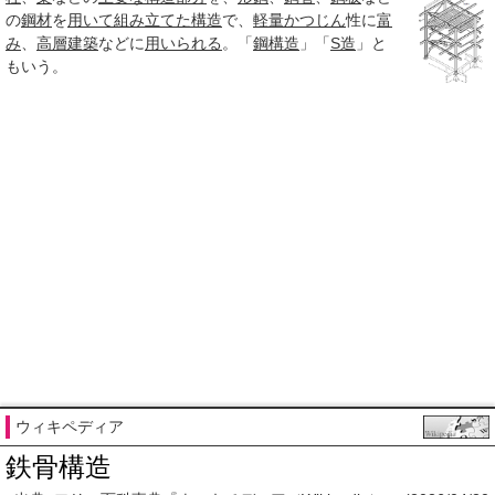
の
鋼材
を
用いて
組み立てた
構造
で、
軽量
かつじん
性に
富
み
、
高層建築
などに
用いられる
。「
鋼構造
」「
S造
」と
もいう。
ウィキペディア
鉄骨構造