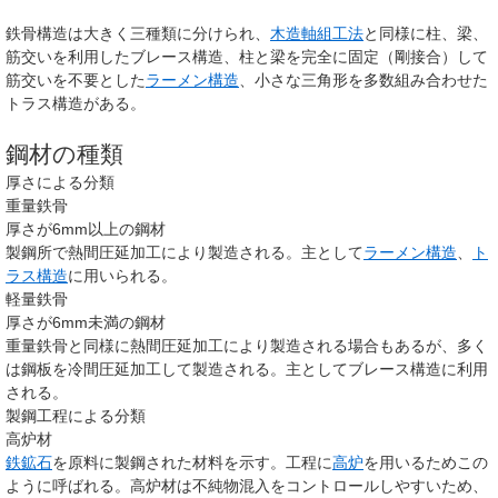
鉄骨構造は大きく三種類に分けられ、
木造軸組工法
と同様に柱、梁、
筋交いを利用した
ブレース構造
、柱と梁を完全に固定（剛接合）して
筋交いを不要とした
ラーメン構造
、小さな三角形を多数組み合わせた
トラス構造
がある。
鋼材の種類
厚さによる分類
重量鉄骨
厚さが6mm以上の鋼材
製鋼所で熱間圧延加工により製造される。主として
ラーメン構造
、
ト
ラス構造
に用いられる。
軽量鉄骨
厚さが6mm未満の鋼材
重量鉄骨と同様に熱間圧延加工により製造される場合もあるが、多く
は鋼板を冷間圧延加工して製造される。主としてブレース構造に利用
される。
製鋼工程による分類
高炉材
鉄鉱石
を原料に製鋼された材料を示す。工程に
高炉
を用いるためこの
ように呼ばれる。高炉材は不純物混入をコントロールしやすいため、