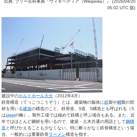
出典: フリー百科事典『ウィキペディア（Wikipedia）』 (2026/04/20
05:02 UTC 版)
建設中の
ホルトホール大分
（2012年4月）
鉄骨構造
（てっこつこうぞう）とは、建築物の軀体に
鉄
製や
鋼
製の部
材を用いる
建築
の構造のこと。
鉄骨造
、
S造
、
S構造
とも呼ばれる（S
は
steel
の略）。製作工場では縮めて
鉄構
と呼ぶ場合もある。また、近
年ではほとんど鋼材を用いるので、建築・土木共通の用語として
鋼構
造
と呼びかえることも少なくない。特に断りがなく鉄骨構造という場
合、一般的には
重量鉄骨
ラーメン
構造
を指す。