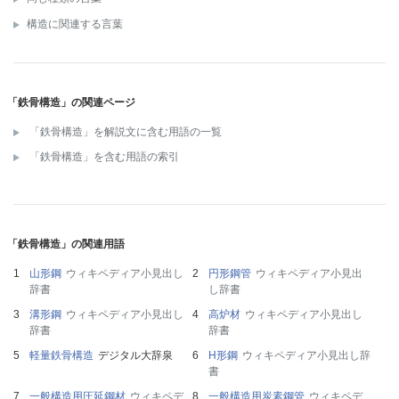
構造に関連する言葉
「鉄骨構造」の関連ページ
「鉄骨構造」を解説文に含む用語の一覧
「鉄骨構造」を含む用語の索引
「鉄骨構造」の関連用語
山形鋼
ウィキペディア小見出し
円形鋼管
ウィキペディア小見出
辞書
し辞書
溝形鋼
ウィキペディア小見出し
高炉材
ウィキペディア小見出し
辞書
辞書
軽量鉄骨構造
デジタル大辞泉
H形鋼
ウィキペディア小見出し辞
書
一般構造用圧延鋼材
ウィキペデ
一般構造用炭素鋼管
ウィキペデ