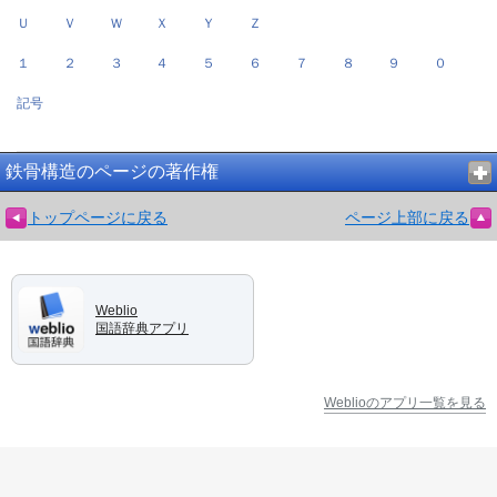
Ｕ
Ｖ
Ｗ
Ｘ
Ｙ
Ｚ
１
２
３
４
５
６
７
８
９
０
記号
鉄骨構造のページの著作権
トップページに戻る
ページ上部に戻る
Weblio
国語辞典アプリ
Weblioのアプリ一覧を見る