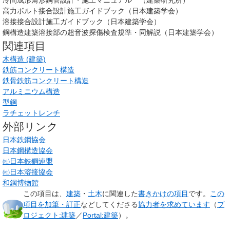
冷間成形角形鋼管設計・施工マニュアル （建築研究所）
高力ボルト接合設計施工ガイドブック（日本建築学会）
溶接接合設計施工ガイドブック（日本建築学会）
鋼構造建築溶接部の超音波探傷検査規準・同解説（日本建築学会）
関連項目
木構造 (建築)
鉄筋コンクリート構造
鉄骨鉄筋コンクリート構造
アルミニウム構造
型鋼
ラチェットレンチ
外部リンク
日本鉄鋼協会
日本鋼構造協会
㈳日本鉄鋼連盟
㈳日本溶接協会
和鋼博物館
この項目は、
建築
・
土木
に関連した
書きかけの項目
です。
この
項目を加筆・訂正
などしてくださる
協力者を求めています
（
プ
ロジェクト:建築
／
Portal:建築
）。