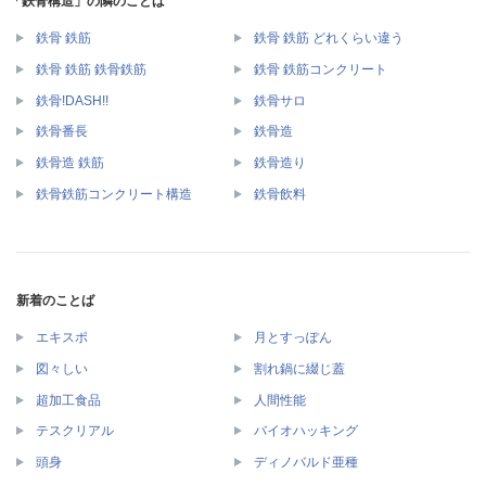
「鉄骨構造」の隣のことば
鉄骨 鉄筋
鉄骨 鉄筋 どれくらい違う
鉄骨 鉄筋 鉄骨鉄筋
鉄骨 鉄筋コンクリート
鉄骨!DASH!!
鉄骨サロ
鉄骨番長
鉄骨造
鉄骨造 鉄筋
鉄骨造り
鉄骨鉄筋コンクリート構造
鉄骨飲料
新着のことば
エキスポ
月とすっぽん
図々しい
割れ鍋に綴じ蓋
超加工食品
人間性能
テスクリアル
バイオハッキング
頭身
ディノバルド亜種