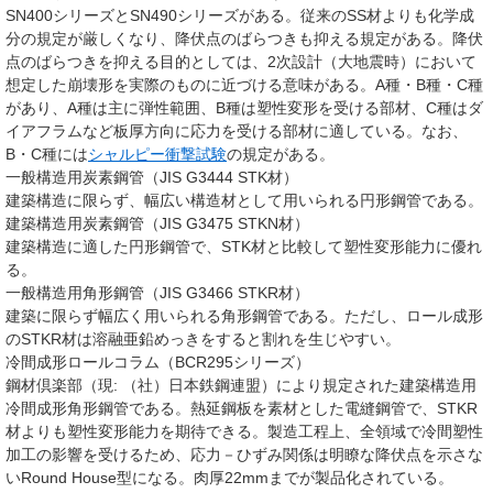
SN400シリーズとSN490シリーズがある。従来のSS材よりも化学成
分の規定が厳しくなり、降伏点のばらつきも抑える規定がある。降伏
点のばらつきを抑える目的としては、2次設計（大地震時）において
想定した崩壊形を実際のものに近づける意味がある。A種・B種・C種
があり、A種は主に弾性範囲、B種は塑性変形を受ける部材、C種はダ
イアフラムなど板厚方向に応力を受ける部材に適している。なお、
B・C種には
シャルピー衝撃試験
の規定がある。
一般構造用炭素鋼管（JIS G3444 STK材）
建築構造に限らず、幅広い構造材として用いられる円形鋼管である。
建築構造用炭素鋼管（JIS G3475 STKN材）
建築構造に適した円形鋼管で、STK材と比較して塑性変形能力に優れ
る。
一般構造用角形鋼管（JIS G3466 STKR材）
建築に限らず幅広く用いられる角形鋼管である。ただし、ロール成形
のSTKR材は溶融亜鉛めっきをすると割れを生じやすい。
冷間成形ロールコラム（BCR295シリーズ）
鋼材倶楽部（現: （社）日本鉄鋼連盟）により規定された建築構造用
冷間成形角形鋼管である。熱延鋼板を素材とした電縫鋼管で、STKR
材よりも塑性変形能力を期待できる。製造工程上、全領域で冷間塑性
加工の影響を受けるため、応力－ひずみ関係は明瞭な降伏点を示さな
いRound House型になる。肉厚22mmまでが製品化されている。