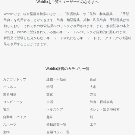
Weblioをご覧のユーザーのみなさまへ
Weblioでは、統合型辞書検索のほかに、「類語辞典」や「英和・和英辞典」、「手話
辞典」を利用することができます。辞書、類語辞典、英和・和英辞典、手話辞典は連
動しており、それぞれの検索結果へのリンクが表示されます。また、解説記事の本文
中では、Weblioに登録されている他のキーワードへのリンクが自動的に貼られます。
解説文で登場した分からないキーワードや気になるキーワードは、1クリックで検索結
果を表示することができます。
Weblio辞書のカテゴリ一覧
カテゴリトップ
建物・不動産
食品
ビジネス
学問
人名
業界用語
文化
方言
コンピュータ
生活
辞書・百科事典
電車
ヘルスケア
タレント出身地検索
自動車・バイク
趣味
船
スポーツ
登録辞書一覧
工学
生物
金融コラム一覧