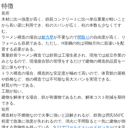
特徴
長所
木材に比べ強度が高く、鉄筋コンクリートに比べ単位重量が軽いこと
から長い梁に利用でき、柱のスパンが広く、柱の本数も少なくてす
む。
ラーメン構造の場合は
耐力壁
が不要なので
間取り
の自由度が高く、リ
フォームも容易である。ただし、H形鋼の柱は弱軸方向に筋違いを配
置する必要がある。
重量鉄骨ラーメン構造では鉄骨は工場生産され、現地では組立作業の
みとなるので、現場接合部の管理をするだけで建物の構造的品質を一
定に保ちやすい。
トラス構造の場合、構造的な安定度が極めて高いので、体育館の屋根
や鉄橋など、他の構造では不可能な長大スパンを実現できる。
材質が均一である。
工期が短い。
建物を解体する場合、鉄が有価物であるため、解体コスト削減を期待
できる。
短所
構造材が不燃物なので火事に強いと誤解されるが、鉄骨は摂氏550℃
程度で急激に強度が失われるので、消火に手間取ると一気に建物が倒
壊する危険性を持っている。
9.11
で
ワールドトレードセンター
は火災