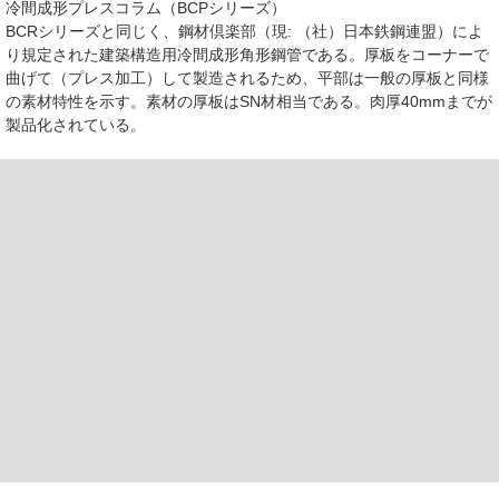
冷間成形プレスコラム（BCPシリーズ）
BCRシリーズと同じく、鋼材倶楽部（現: （社）日本鉄鋼連盟）によ
り規定された建築構造用冷間成形角形鋼管である。厚板をコーナーで
曲げて（プレス加工）して製造されるため、平部は一般の厚板と同様
の素材特性を示す。素材の厚板はSN材相当である。肉厚40mmまでが
製品化されている。