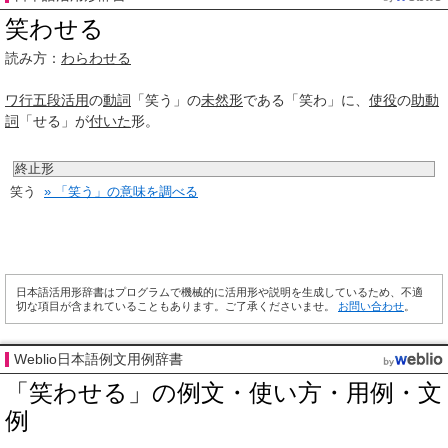
笑わせる
読み方：
わらわせる
ワ行
五段活用
の
動詞
「笑う」の
未然形
である「笑わ」に、
使役
の
助動
詞
「せる」が
付いた
形。
終止形
笑う
» 「笑う」の意味を調べる
日本語活用形辞書はプログラムで機械的に活用形や説明を生成しているため、不適
切な項目が含まれていることもあります。ご了承くださいませ。
お問い合わせ
。
Weblio日本語例文用例辞書
「笑わせる」の例文・使い方・用例・文
例