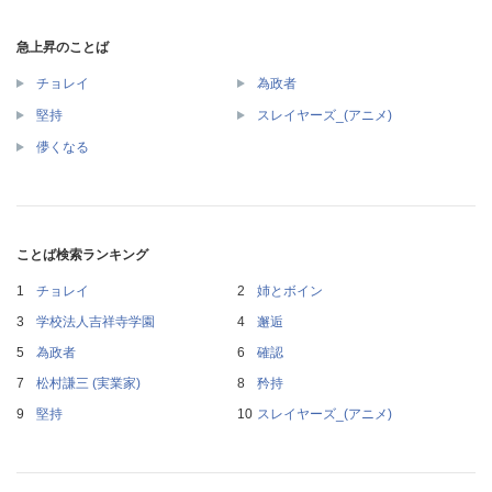
急上昇のことば
チョレイ
為政者
堅持
スレイヤーズ_(アニメ)
儚くなる
ことば検索ランキング
チョレイ
姉とボイン
学校法人吉祥寺学園
邂逅
為政者
確認
松村謙三 (実業家)
矜持
堅持
スレイヤーズ_(アニメ)