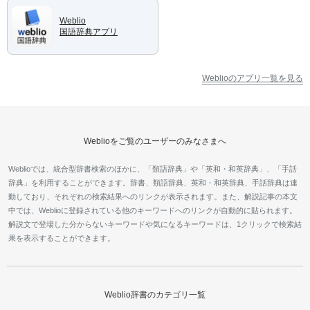
Weblio
国語辞典アプリ
Weblioのアプリ一覧を見る
Weblioをご覧のユーザーのみなさまへ
Weblioでは、統合型辞書検索のほかに、「類語辞典」や「英和・和英辞典」、「手話
辞典」を利用することができます。辞書、類語辞典、英和・和英辞典、手話辞典は連
動しており、それぞれの検索結果へのリンクが表示されます。また、解説記事の本文
中では、Weblioに登録されている他のキーワードへのリンクが自動的に貼られます。
解説文で登場した分からないキーワードや気になるキーワードは、1クリックで検索結
果を表示することができます。
Weblio辞書のカテゴリ一覧