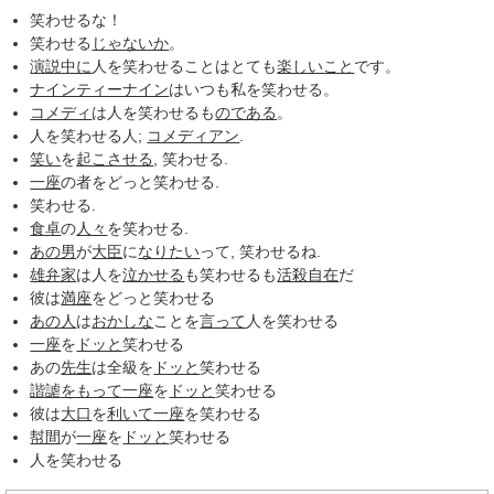
笑わせるな！
笑わせる
じゃないか
。
演説
中に
人を笑わせることはとても
楽しいこと
です。
ナインティーナイン
はいつも私を笑わせる。
コメディ
は人を笑わせるも
のである
。
人を笑わせる人;
コメディアン
.
笑い
を
起こさせる
, 笑わせる.
一座
の者をどっと笑わせる.
笑わせる.
食卓
の
人々
を笑わせる.
あの男
が
大臣
に
なりたい
って, 笑わせるね.
雄弁家
は人を
泣かせる
も笑わせるも
活殺自在
だ
彼は
満座
をどっと笑わせる
あの人
は
おかしな
ことを
言って
人を笑わせる
一座
を
ドッと
笑わせる
あの
先生
は全級を
ドッと
笑わせる
諧謔
をもって
一座
を
ドッと
笑わせる
彼は
大口
を
利いて
一座
を笑わせる
幇間
が
一座
を
ドッと
笑わせる
人を笑わせる