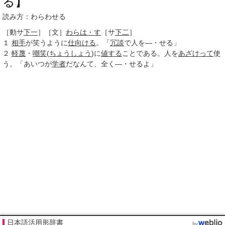
る】
読み方：わらわせる
［動サ
下一
］
［文］
わらは・す
［サ
下二
］
１
相手
が笑うように
仕向ける
。「
冗談
で人を―・せる」
２
軽蔑
・
嘲笑
(
ちょうしょう
)に
値する
ことである。人を
あざけって
使
う。「あいつが
学者
だなんて、全く―・せるよ」
日本語活用形辞書