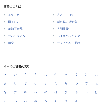
新着のことば
エキスポ
月とすっぽん
図々しい
割れ鍋に綴じ蓋
超加工食品
人間性能
テスクリアル
バイオハッキング
頭身
ディノバルド亜種
すべての辞書の索引
あ
い
う
え
お
か
き
く
け
こ
さ
し
す
せ
そ
た
ち
つ
て
と
な
に
ぬ
ね
の
は
ひ
ふ
へ
ほ
ま
み
む
め
も
や
ゆ
よ