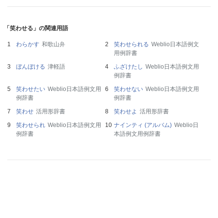
「笑わせる」の関連用語
わらかす
和歌山弁
笑わせられる
Weblio日本語例文
用例辞書
ぼんぼける
津軽語
ふざけたし
Weblio日本語例文用
例辞書
笑わせたい
Weblio日本語例文用
笑わせない
Weblio日本語例文用
例辞書
例辞書
笑わせ
活用形辞書
笑わせよ
活用形辞書
笑わせられ
Weblio日本語例文用
ナインティ (アルバム)
Weblio日
例辞書
本語例文用例辞書