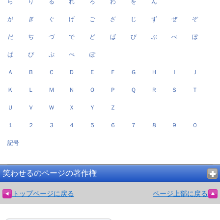
ら
り
る
れ
ろ
わ
を
ん
が
ぎ
ぐ
げ
ご
ざ
じ
ず
ぜ
ぞ
だ
ぢ
づ
で
ど
ば
び
ぶ
べ
ぼ
ぱ
ぴ
ぷ
ぺ
ぽ
Ａ
Ｂ
Ｃ
Ｄ
Ｅ
Ｆ
Ｇ
Ｈ
Ｉ
Ｊ
Ｋ
Ｌ
Ｍ
Ｎ
Ｏ
Ｐ
Ｑ
Ｒ
Ｓ
Ｔ
Ｕ
Ｖ
Ｗ
Ｘ
Ｙ
Ｚ
１
２
３
４
５
６
７
８
９
０
記号
笑わせるのページの著作権
トップページに戻る
ページ上部に戻る