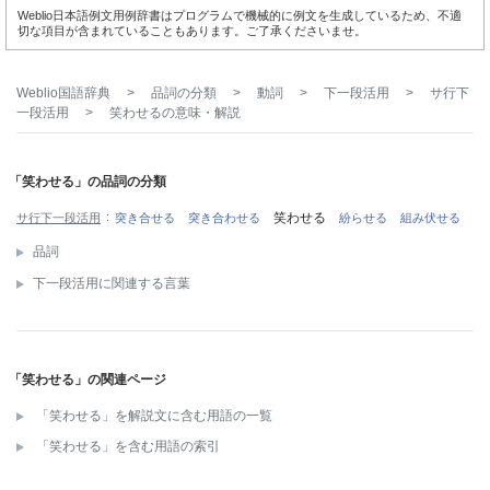
Weblio日本語例文用例辞書はプログラムで機械的に例文を生成しているため、不適
切な項目が含まれていることもあります。ご了承くださいませ。
Weblio国語辞典
>
品詞の分類
>
動詞
>
下一段活用
>
サ行下
一段活用
>
笑わせる
の意味・解説
「笑わせる」の品詞の分類
笑わせる
サ行下一段活用
突き合せる
突き合わせる
紛らせる
組み伏せる
品詞
下一段活用に関連する言葉
「笑わせる」の関連ページ
「笑わせる」を解説文に含む用語の一覧
「笑わせる」を含む用語の索引