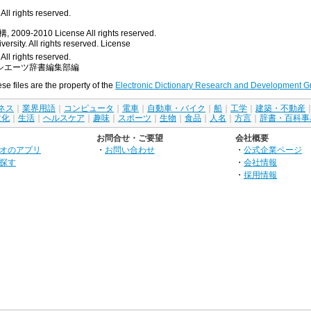
ll rights reserved.
, 2009-2010
License
All rights reserved.
rsity. All rights reserved.
License
All rights reserved.
シエーツ辞書編集部編
ese files are the property of the
Electronic Dictionary Research and Development G
ネス
｜
業界用語
｜
コンピュータ
｜
電車
｜
自動車・バイク
｜
船
｜
工学
｜
建築・不動産
文化
｜
生活
｜
ヘルスケア
｜
趣味
｜
スポーツ
｜
生物
｜
食品
｜
人名
｜
方言
｜
辞書・百科事
お問合せ・ご要望
会社概要
オのアプリ
・
お問い合わせ
・
公式企業ページ
探す
・
会社情報
・
採用情報