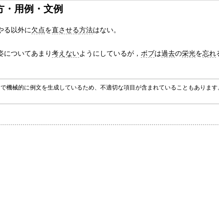
方・用例・文例
やる以外に
欠点
を
直させる
方法
はない。
姿についてあまり
考えない
ようにしているが，
ボブ
は
過去
の
栄光
を
忘れ
グラムで機械的に例文を生成しているため、不適切な項目が含まれていることもありま