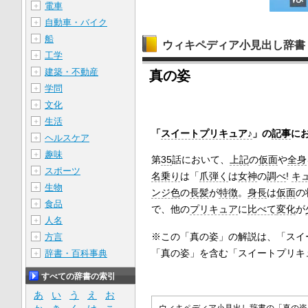
電車
＋
自動車・バイク
＋
船
＋
ウィキペディア小見出し辞書
工学
＋
建築・不動産
＋
真の姿
学問
＋
文化
＋
生活
＋
「
スイートプリキュア♪
」の
記事
に
ヘルスケア
＋
趣味
＋
第
35
話において、
上記
の
仮面
や
全身
スポーツ
＋
名乗り
は「
爪弾く
は
女神
の
調べ
!
キ
生物
＋
ンジ色
の
長髪
が
特徴
。
身長
は
仮面
の
食品
＋
で、他の
プリキュア
に
比べて
変化
が
人名
＋
※この「真の姿」の解説は、「スイ
方言
＋
「真の姿」を含む「スイートプリキ
辞書・百科事典
＋
すべての辞書の索引
あ
い
う
え
お