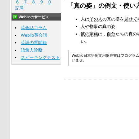
６
７
８
９
０
「真の姿」の例文・使い
記号
Weblioのサービス
人は
その人
の真の姿を
見せて
人や
物事
の真の姿
英会話コラム
彼の
家族
は，
自分
たちの真の
Weblio英会話
い
。
英語の質問箱
語彙力診断
Weblio日本語例文用例辞書はプロ
スピーキングテスト
いませ。