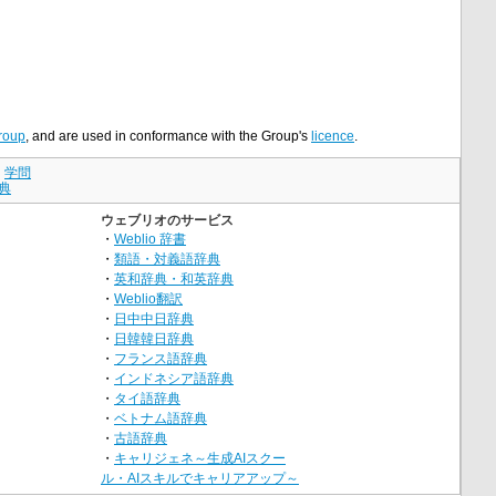
roup
, and are used in conformance with the Group's
licence
.
｜
学問
典
ウェブリオのサービス
・
Weblio 辞書
・
類語・対義語辞典
・
英和辞典・和英辞典
・
Weblio翻訳
・
日中中日辞典
・
日韓韓日辞典
・
フランス語辞典
・
インドネシア語辞典
・
タイ語辞典
・
ベトナム語辞典
・
古語辞典
・
キャリジェネ～生成AIスクー
ル・AIスキルでキャリアアップ～