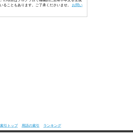
」の項目はプログラムで機械的に意味や本文を生成
ていることもあります。ご了承くださいませ。
お問い
索引トップ
用語の索引
ランキング