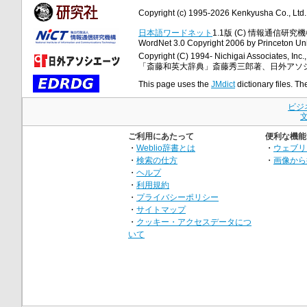
Copyright (c) 1995-2026 Kenkyusha Co., Ltd. A
日本語ワードネット
1.1版 (C) 情報通信研究機構
WordNet 3.0 Copyright 2006 by Princeton Unive
Copyright (C) 1994- Nichigai Associates, Inc., 
「斎藤和英大辞典」斎藤秀三郎著、日外アソ
This page uses the
JMdict
dictionary files. Th
ビジ
ご利用にあたって
便利な機能
・
Weblio辞書とは
・
ウェブリ
・
検索の仕方
・
画像から
・
ヘルプ
・
利用規約
・
プライバシーポリシー
・
サイトマップ
・
クッキー・アクセスデータにつ
いて