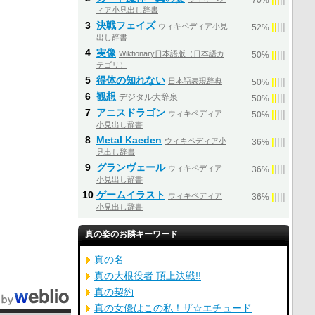
70%
ィア小見出し辞書
3
決戦フェイズ
ウィキペディア小見
|
|
|
|
|
52%
出し辞書
4
実像
Wiktionary日本語版（日本語カ
|
|
|
|
|
50%
テゴリ）
5
得体の知れない
日本語表現辞典
|
|
|
|
|
50%
6
観想
デジタル大辞泉
|
|
|
|
|
50%
7
アニスドラゴン
ウィキペディア
|
|
|
|
|
50%
小見出し辞書
8
Metal Kaeden
ウィキペディア小
|
|
|
|
|
36%
見出し辞書
9
グランヴェール
ウィキペディア
|
|
|
|
|
36%
小見出し辞書
10
ゲームイラスト
ウィキペディア
|
|
|
|
|
36%
小見出し辞書
真の姿のお隣キーワード
真の名
真の大根役者 頂上決戦!!
真の契約
真の女優はこの私！ザ☆エチュード