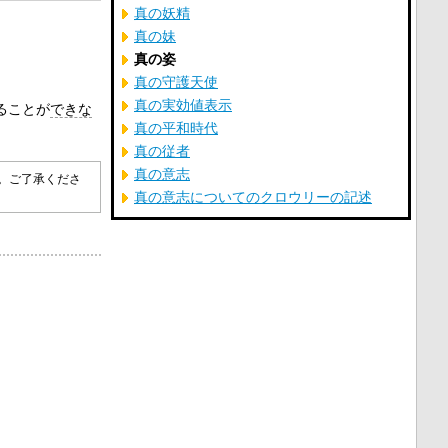
真の妖精
真の妹
真の姿
真の守護天使
真の実効値表示
ることが
できな
真の平和時代
真の従者
真の意志
す。ご了承くださ
真の意志についてのクロウリーの記述