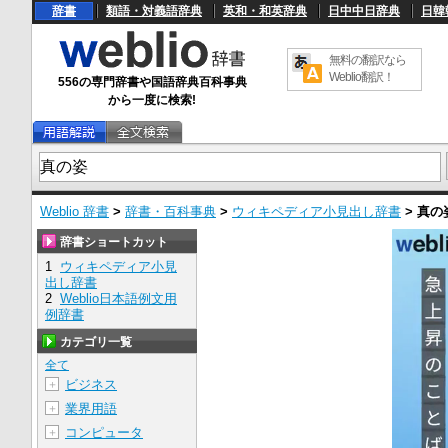
辞書
類語・対義語辞典
英和・和英辞典
日中中日辞典
日韓
無料の翻訳なら
Weblio翻訳！
556の専門辞書や国語辞典百科事典
から一度に検索!
Weblio 辞書
>
辞書・百科事典
>
ウィキペディア小見出し辞書
>
真の
辞書ショートカット
1
ウィキペディア小見
出し辞書
2
Weblio日本語例文用
例辞書
カテゴリ一覧
全て
ビジネス
＋
業界用語
＋
コンピュータ
＋