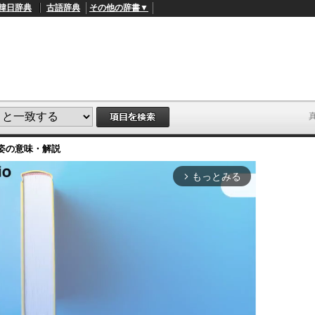
韓日辞典
古語辞典
その他の辞書▼
姿
の意味・解説
もっとみる
arrow_forward_ios