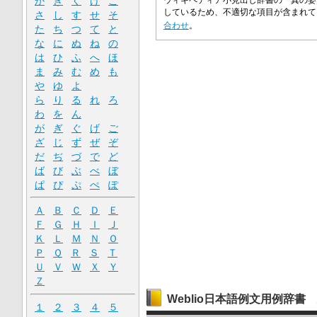
か
き
く
け
こ
ウィキペディア小見出し辞書の「真の姿
しているため、不適切な項目が含まれ
さ
し
す
せ
そ
合わせ
。
た
ち
つ
て
と
な
に
ぬ
ね
の
は
ひ
ふ
へ
ほ
ま
み
む
め
も
や
ゆ
よ
ら
り
る
れ
ろ
わ
を
ん
が
ぎ
ぐ
げ
ご
ざ
じ
ず
ぜ
ぞ
だ
ぢ
づ
で
ど
ば
び
ぶ
べ
ぼ
ぱ
ぴ
ぷ
ぺ
ぽ
Ａ
Ｂ
Ｃ
Ｄ
Ｅ
Ｆ
Ｇ
Ｈ
Ｉ
Ｊ
Ｋ
Ｌ
Ｍ
Ｎ
Ｏ
Ｐ
Ｑ
Ｒ
Ｓ
Ｔ
Ｕ
Ｖ
Ｗ
Ｘ
Ｙ
Ｚ
Weblio日本語例文用例辞書
１
２
３
４
５