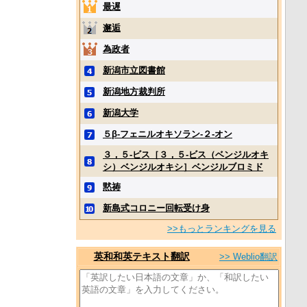
最遅
邂逅
為政者
新潟市立図書館
新潟地方裁判所
新潟大学
５β‐フェニルオキソラン‐２‐オン
３，５‐ビス［３，５‐ビス（ベンジルオキ
シ）ベンジルオキシ］ベンジルブロミド
黙祷
新島式コロニー回転受け身
>>もっとランキングを見る
英和和英テキスト翻訳
>> Weblio翻訳