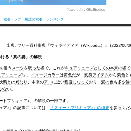
Powered by 
GliaStudios
索引トップ
用語の索引
ランキング
M
u
t
出典: フリー百科事典『ウィキペディア（Wikipedia）』 (2022/06/06 0
e
おける「真の姿」の
解説
を覆う
スーツ
を
取った
姿で、これが
キュアミューズ
としての
本来の姿
で
ュアミューズ
!」。
イメージカラー
は
黄色だ
が、
変身
アイテム
から
紫色
と
状
態と
は
異なり
、本来の
アコ
に近い
程度
になって
おり、
髪の色
も
多少
鮮
少な
い。
ートプリキュア♪」の解説の一部です。
ュア♪」の記事については、
「スイートプリキュア♪」の概要
を参照くだ