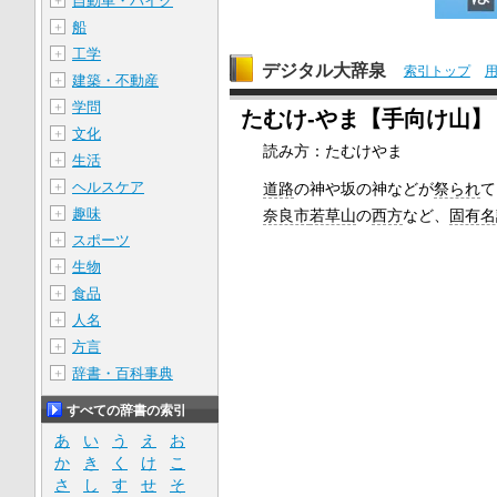
自動車・バイク
＋
船
＋
工学
＋
デジタル大辞泉
索引トップ
建築・不動産
＋
学問
＋
たむけ‐やま【手向け山】
文化
＋
読み方：たむけやま
生活
＋
ヘルスケア
＋
道路
の神や坂の神などが
祭られ
て
趣味
＋
奈良市
若草山
の
西方
など、
固有名
スポーツ
＋
生物
＋
食品
＋
人名
＋
方言
＋
辞書・百科事典
＋
すべての辞書の索引
あ
い
う
え
お
か
き
く
け
こ
さ
し
す
せ
そ