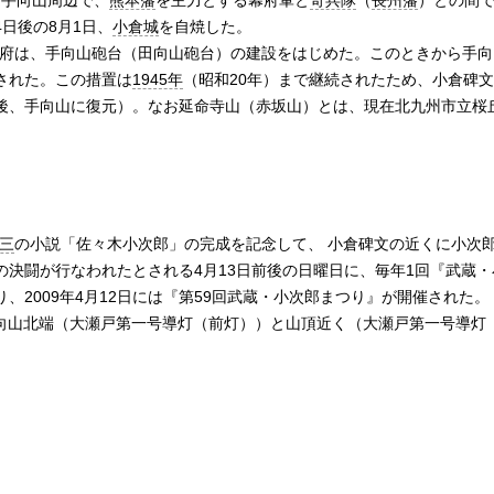
- 手向山周辺で、
熊本藩
を主力とする幕府軍と
奇兵隊
（
長州藩
）との間
4日後の8月1日、
小倉城
を自焼した。
明治政府は、手向山砲台（田向山砲台）の建設をはじめた。このときから手
された。この措置は
1945年
（昭和20年）まで継続されたため、小倉碑
後、手向山に復元）。なお延命寺山（赤坂山）とは、現在北九州市立桜
三
の小説「佐々木小次郎」の完成を記念して、 小倉碑文の近くに小次
の決闘が行なわれたとされる4月13日前後の日曜日に、毎年1回『武蔵
、2009年4月12日には『第59回武蔵・小次郎まつり』が開催された。
- 手向山北端（大瀬戸第一号導灯（前灯））と山頂近く（大瀬戸第一号導灯