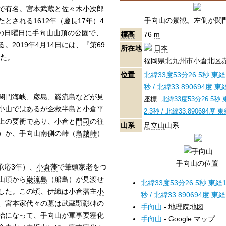
で有名。
宮本武蔵
と
佐々木小次郎
手向山の景観。左側が関
たとされる
1612年
（慶長17年）
4
の日曜日に手向山山頂の公園で、
標高
76
m
る。
2019年
4月14日
には、『第69
所在地
日本
れた。
福岡県
北九州市
小倉北区
位置
北緯33度53分26.5秒
東経1
秒
/
北緯33.890694度 東経
関門海峡
、
彦島
、
巌流島
などが見
座標
:
北緯33度53分26.5秒
小山ではあるが企救半島と小倉平
2.3秒
/
北緯33.890694度 東
上の要衝であり、小倉と
門司
の往
山系
足立山
山系
）か、手向山南側の峠（
鳥越峠
）
手向山の位置
承応3年）、
小倉藩
で筆頭家老をつ
山頂から
巌流島
（船島）が見渡せ
北緯33度53分26.5秒
東経1
した。この頃、伊織は小倉藩主
小
秒
/
北緯33.890694度 東経1
、宮本家代々の墓は武蔵顕彰碑の
手向山
-
地理院地図
治になって、手向山が軍事要塞化
手向山
-
Google マップ