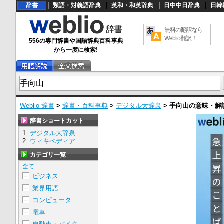
辞書
類語・対義語辞典
英和・和英辞典
日中中日辞典
日韓
無料の翻訳なら
Weblio翻訳！
556の専門辞書や国語辞典百科事典
から一度に検索!
Weblio 辞書
>
辞書・百科事典
>
デジタル大辞泉
>
手向山
の意味・解
辞書ショートカット
1
デジタル大辞泉
2
ウィキペディア
カテゴリ一覧
全て
ビジネス
＋
業界用語
＋
コンピュータ
＋
電車
＋