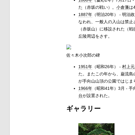
1866年
（慶応2年）7月27日 
た（赤坂の戦い）。
小倉藩
は
1887年
（明治20年） - 
なわれ、一般人の入山は禁止
（赤坂山）に移設された（戦
丘陵周辺をさす。
佐々木小次郎の碑
1951年
（昭和26年） -
村上元
た。またこの年から、巌流島
が手向山山頂の公園ではじまり
1966年
（昭和41年）3月 
台
が設置された。
ギャラリー