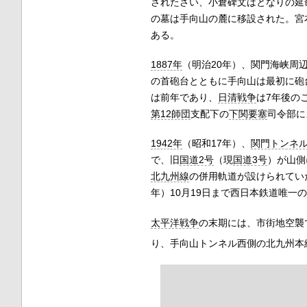
されたさい、小倉碑文はとなりの延
の墓は手向山の麓に移設された。宮
ある。
1887年
（明治20年）、関門海峡周
の首砲台とともに手向山は最初に砲
は前年であり、
日清戦争
は7年後の
第12師団
支配下の
下関要塞
司令部に
1942年
（昭和17年）、
関門トンネ
で、旧
国道2号
（現
国道3号
）が山側
北九州線
の併用軌道が設けられてい
年）10月19日まで西日本鉄道唯一
太平洋戦争
の末期には、市街地空襲
り、手向山トンネル西側の北九州本