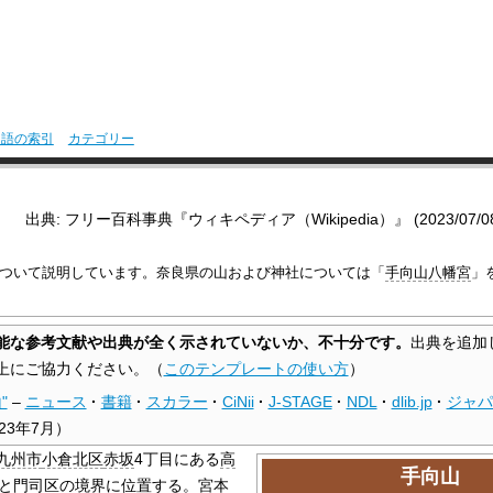
用語の索引
カテゴリー
出典: フリー百科事典『ウィキペディア（Wikipedia）』 (2023/07/08 1
ついて説明しています。奈良県の山および神社については「
手向山八幡宮
」
能な参考文献や出典が全く示されていないか、不十分です。
出典を追加
上にご協力ください。
（
このテンプレートの使い方
）
"
–
ニュース
·
書籍
·
スカラー
·
CiNii
·
J-STAGE
·
NDL
·
dlib.jp
·
ジャパ
023年7月
）
九州市
小倉北区
赤坂
4丁目にある
高
手向山
と
門司区
の境界に位置する。宮本