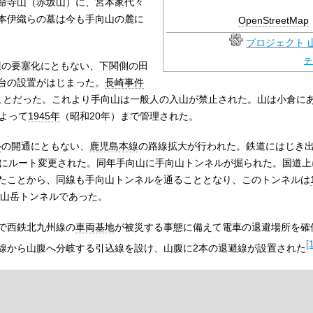
命寺山（赤坂山）に、宮本家代々
本伊織らの墓は今も手向山の麓に
OpenStreetMap
プロジェクト 
テ
辺の要塞化にともない、下関側の田
台の設置がはじまった。
長崎事件
ことだった。これより手向山は一般人の入山が禁止された。山は小倉に
よって
1945年
（昭和20年）まで管理された。
ル
の開通にともない、
鹿児島本線
の路線拡大が行われた。鉄道にはじき
にルート変更された。同年手向山に手向山トンネルが掘られた。国道上
たことから、同線も手向山トンネルを通ることとなり、このトンネルは
の山岳トンネルであった。
で西鉄北九州線の
車両基地
が被災する事態に備えて電車の退避場所を確
[
線から山腹へ分岐する引込線を設け、山腹に2本の退避線が設置された