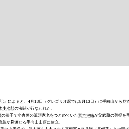
記
』によると、
4月13日
（
グレゴリオ暦
では
5月13日
）に手向山から見
木小次郎
の決闘が行なわれた。
蔵
の養子で小倉藩の筆頭家老をつとめていた
宮本伊織
が父武蔵の菩提を弔
流島が見渡せる手向山山頂に建立。