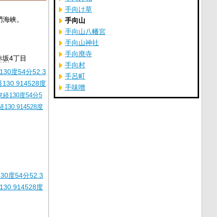
手向け草
門海峡。
手向山
手向山八幡宮
手向山神社
手向廃寺
赤坂
4丁目
手向村
30度54分52.3
手呂町
130.914528度
手味噌
東経130度54分5
経130.914528度
30度54分52.3
30.914528度