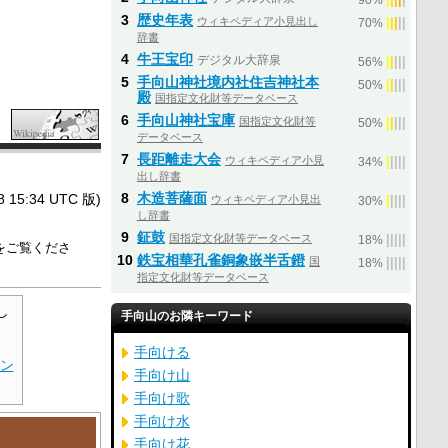
90%
3
歴史年表
ウィキペディア小見出し
|
|
|
|
|
70%
辞書
4
牛王宝印
デジタル大辞泉
|
|
|
|
|
56%
5
手向山神社境内社住吉神社本
|
|
|
|
|
50%
殿
国指定文化財等データベース
6
手向山神社宝庫
国指定文化財等
|
|
|
|
|
50%
データベース
7
長距離走大会
ウィキペディア小見
|
|
|
|
|
34%
出し辞書
8
木造菩薩面
5:34 UTC 版)
ウィキペディア小見出
|
|
|
|
|
30%
し辞書
9
鉦鼓
国指定文化財等データベース
|
|
|
|
|
18%
をご覧くださ
10
鉄宝相華孔雀銅象嵌半舌鐙
国
|
|
|
|
|
18%
指定文化財等データベース
し
手向山のお隣キーワード
手向ける
ン
手向け山
手向け歌
手向け水
手向け花