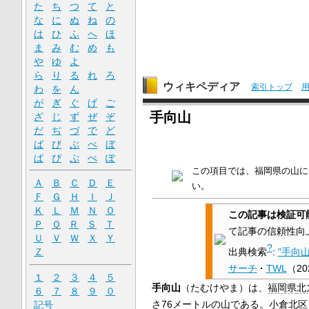
た
ち
つ
て
と
な
に
ぬ
ね
の
は
ひ
ふ
へ
ほ
ま
み
む
め
も
や
ゆ
よ
ら
り
る
れ
ろ
ウィキペディア
索引トップ
わ
を
ん
が
ぎ
ぐ
げ
ご
手向山
ざ
じ
ず
ぜ
ぞ
だ
ぢ
づ
で
ど
ば
び
ぶ
べ
ぼ
ぱ
ぴ
ぷ
ぺ
ぽ
この項目では、福岡県の山に
Ａ
Ｂ
Ｃ
Ｄ
Ｅ
い。
Ｆ
Ｇ
Ｈ
Ｉ
Ｊ
Ｋ
Ｌ
Ｍ
Ｎ
Ｏ
この記事は検証可
Ｐ
Ｑ
Ｒ
Ｓ
Ｔ
て記事の信頼性向
Ｕ
Ｖ
Ｗ
Ｘ
Ｙ
?
出典検索
:
"手向山
Ｚ
サーチ
·
TWL
（
2
１
２
３
４
５
手向山
（たむけやま）は、
福岡県
北
６
７
８
９
０
さ
76
メートル
の
山
である。小倉北区
記号