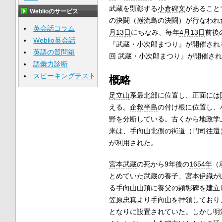
武蔵を顕彰する
小倉碑文
があること
Weblioのサービス
の決闘（巌流島の決闘）が行なわれ
英会話コラム
月13日
にちなみ、毎年
4月13日
前後
Weblio英会話
『武蔵・小次郎まつり』が開催され
英語の質問箱
回 武蔵・小次郎まつり』が開催さ
語彙力診断
スピーキングテスト
概略
足立山
系最北部に位置し、正面には
える。
企救半島
の付け根に位置し、
野を分断している。古くから地政学
来は、手向山北側の街道（門司往還
が利用された。
宮本武蔵
の死から9年後の
1654年
（
とめていた武蔵の養子、
宮本伊織
が
る手向山山頂に養父の顕彰碑を建立
笠原忠真
より手向山を拝領しており
となりに設置されていた。しかし明