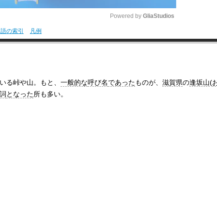
Powered by 
GliaStudios
用語の索引
凡例
M
u
t
いる峠や山。もと、
一般的な
呼び名
であった
ものが、
滋賀県
の
逢坂山
(
e
詞
となった
所も多い。