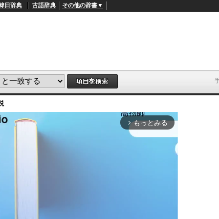
韓日辞典
古語辞典
その他の辞書▼
説
もっとみる
arrow_forward_ios