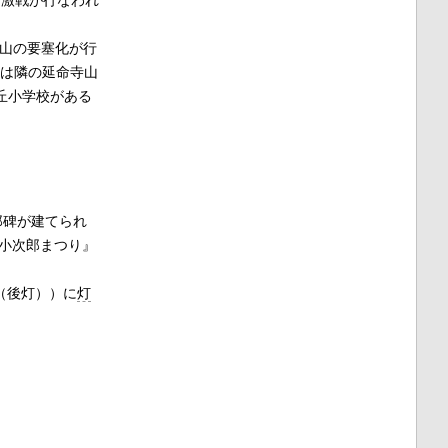
で激戦が行なわれ
向山の要塞化が行
文は隣の延命寺山
丘小学校がある
郎碑が建てられ
・小次郎まつり』
（後灯））に
灯