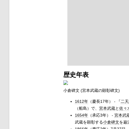
歴史年表
小倉碑文 (宮本武蔵の顕彰碑文)
1612年
（慶長17年） - 『
二天
（船島）で、
宮本武蔵
と
佐々
1654年
（承応3年） -
宮本武
武蔵を顕彰する
小倉碑文
を巌