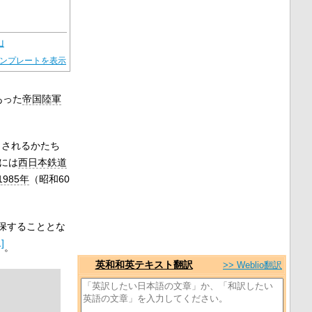
山
ンプレートを表示
あった
帝国陸軍
出されるかたち
には
西日本鉄道
1985年
（昭和60
保することとな
1]
。
英和和英テキスト翻訳
>> Weblio翻訳