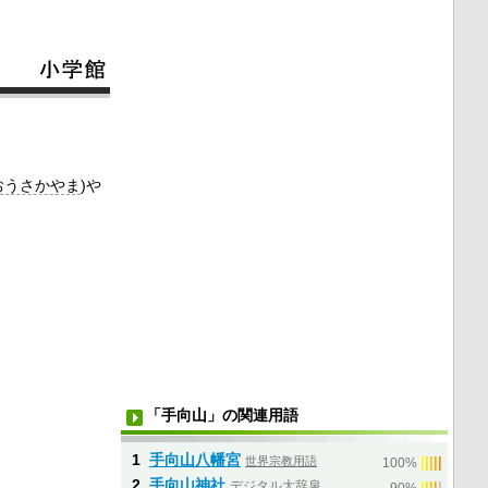
おうさかやま
)や
「手向山」の関連用語
1
手向山八幡宮
世界宗教用語
|
|
|
|
|
100%
2
手向山神社
デジタル大辞泉
|
|
|
|
|