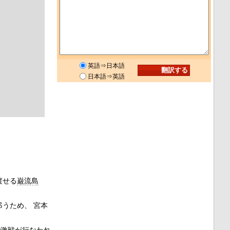
英語⇒日本語
日本語⇒英語
渡せる
巌流島
うため、 宮本