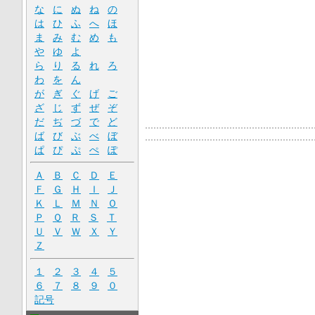
な
に
ぬ
ね
の
は
ひ
ふ
へ
ほ
ま
み
む
め
も
や
ゆ
よ
ら
り
る
れ
ろ
わ
を
ん
が
ぎ
ぐ
げ
ご
ざ
じ
ず
ぜ
ぞ
だ
ぢ
づ
で
ど
ば
び
ぶ
べ
ぼ
ぱ
ぴ
ぷ
ぺ
ぽ
Ａ
Ｂ
Ｃ
Ｄ
Ｅ
Ｆ
Ｇ
Ｈ
Ｉ
Ｊ
Ｋ
Ｌ
Ｍ
Ｎ
Ｏ
Ｐ
Ｑ
Ｒ
Ｓ
Ｔ
Ｕ
Ｖ
Ｗ
Ｘ
Ｙ
Ｚ
１
２
３
４
５
６
７
８
９
０
記号