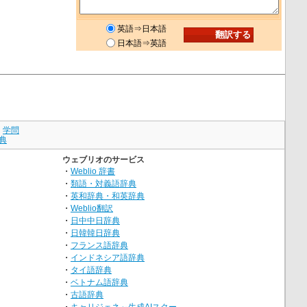
英語⇒日本語
日本語⇒英語
｜
学問
典
ウェブリオのサービス
・
Weblio 辞書
・
類語・対義語辞典
・
英和辞典・和英辞典
・
Weblio翻訳
・
日中中日辞典
・
日韓韓日辞典
・
フランス語辞典
・
インドネシア語辞典
・
タイ語辞典
・
ベトナム語辞典
・
古語辞典
・
キャリジェネ～生成AIスクー