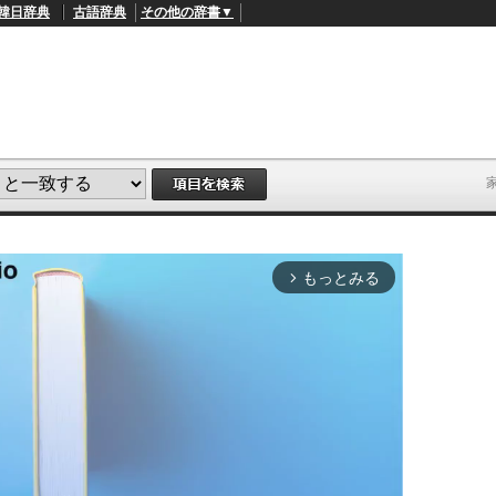
韓日辞典
古語辞典
その他の辞書▼
もっとみる
arrow_forward_ios