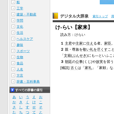
船
＋
工学
＋
建築・不動産
＋
デジタル大辞泉
索引トップ
学問
＋
け‐らい【家来】
文化
＋
生活
＋
読み方：けらい
ヘルスケア
＋
１
主君
や
主家
に
仕え
る者。
家臣
趣味
＋
２
親・尊族を
敬い
礼を尽くす
こ
スポーツ
＋
「
文籍
(
ぶんせき
)にも―といふ
生物
＋
３
朝廷
の
公事
(くじ)や
故実
を習う
食品
＋
[補説]
古く
は「
家礼
」「家頼」な
人名
＋
方言
＋
辞書・百科事典
＋
すべての辞書の索引
あ
い
う
え
お
か
き
く
け
こ
さ
し
す
せ
そ
た
ち
つ
て
と