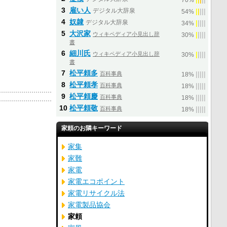
70%
3
雇い人
デジタル大辞泉
|
|
|
|
|
54%
4
奴隷
デジタル大辞泉
|
|
|
|
|
34%
5
大沢家
ウィキペディア小見出し辞
|
|
|
|
|
30%
書
6
細川氏
ウィキペディア小見出し辞
|
|
|
|
|
30%
書
7
松平頼多
百科事典
|
|
|
|
|
18%
8
松平頼孝
百科事典
|
|
|
|
|
18%
9
松平頼慶
百科事典
|
|
|
|
|
18%
10
松平頼敬
百科事典
|
|
|
|
|
18%
家頼のお隣キーワード
家集
家難
家電
家電エコポイント
家電リサイクル法
家電製品協会
家頼