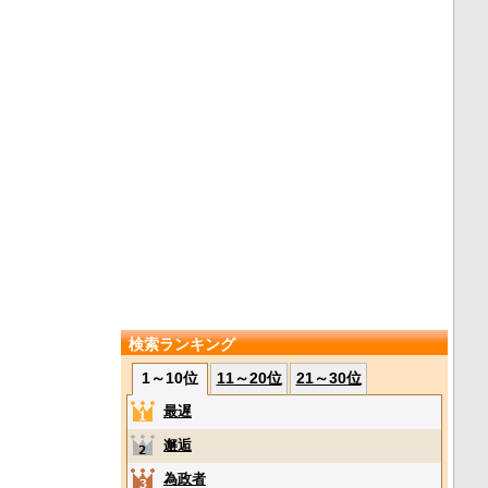
検索ランキング
1～10位
11～20位
21～30位
最遅
邂逅
為政者