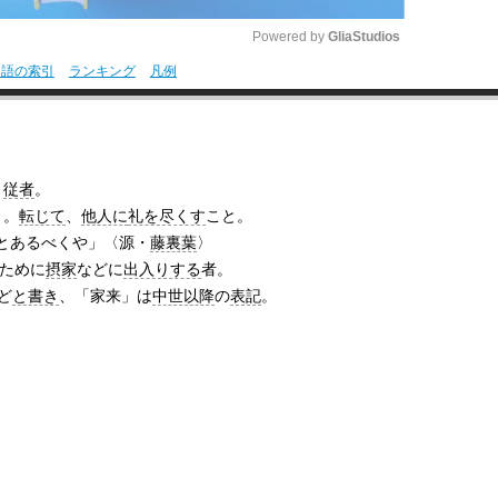
Powered by 
GliaStudios
用語の索引
ランキング
凡例
M
u
t
。
従者
。
e
と。
転じて
、
他人に
礼を尽くす
こと。
ことあるべくや」〈源・
藤裏葉
〉
ために
摂家
などに
出入りする
者。
ど
と書き
、「家来」は
中世以降
の
表記
。