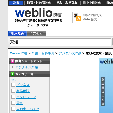
辞書
類語・対義語辞典
英和・和英辞典
日中中日辞典
日韓
無料の翻訳なら
Weblio翻訳！
556の専門辞書や国語辞典百科事典
から一度に検索!
Weblio 辞書
>
辞書・百科事典
>
デジタル大辞泉
>
家頼
の意味・解説
辞書ショートカット
1
デジタル大辞泉
カテゴリ一覧
全て
ビジネス
＋
業界用語
＋
コンピュータ
＋
電車
＋
自動車・バイク
＋