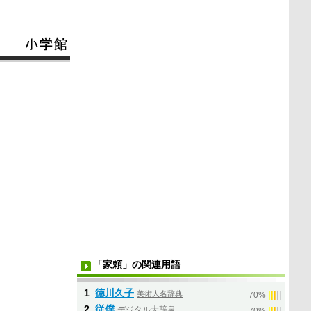
「家頼」の関連用語
1
徳川久子
美術人名辞典
|
|
|
|
|
70%
2
従僕
デジタル大辞泉
|
|
|
|
|