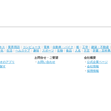
ネス
｜
業界用語
｜
コンピュータ
｜
電車
｜
自動車・バイク
｜
船
｜
工学
｜
建築・不動産
文化
｜
生活
｜
ヘルスケア
｜
趣味
｜
スポーツ
｜
生物
｜
食品
｜
人名
｜
方言
｜
辞書・百科事
お問合せ・ご要望
会社概要
オのアプリ
・
お問い合わせ
・
公式企業ページ
探す
・
会社情報
・
採用情報