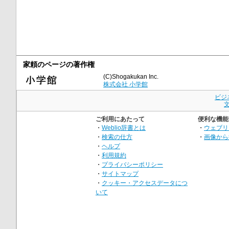
家頼のページの著作権
(C)Shogakukan Inc.
株式会社 小学館
ビジ
ご利用にあたって
便利な機能
・
Weblio辞書とは
・
ウェブリ
・
検索の仕方
・
画像から
・
ヘルプ
・
利用規約
・
プライバシーポリシー
・
サイトマップ
・
クッキー・アクセスデータにつ
いて