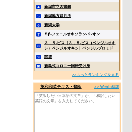
新潟市立図書館
新潟地方裁判所
新潟大学
５β‐フェニルオキソラン‐２‐オン
３，５‐ビス［３，５‐ビス（ベンジルオキ
シ）ベンジルオキシ］ベンジルブロミド
黙祷
新島式コロニー回転受け身
>>もっとランキングを見る
英和和英テキスト翻訳
>> Weblio翻訳