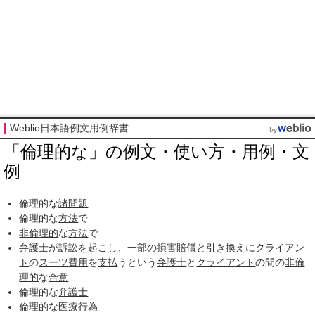
Weblio日本語例文用例辞書
「倫理的な」の例文・使い方・用例・文
例
倫理的な
諸問題
倫理的な
方法
で
非倫理的
な
方法
で
弁護士
が
訴訟
を
起こし
、
一部
の
損害賠償
と
引き換え
に
クライアン
ト
の
スーツ
費用
を
支払
うという
弁護士
と
クライアント
の間の
非倫
理的
な
合意
倫理的な
弁護士
倫理的な
医療行為