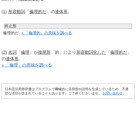
(1)
形容動詞
「
倫理的だ
」の
連体形
。
終止形
倫理的だ
» 「倫理的」の意味を調べる
(2)
名詞
「
倫理
」が
接尾辞
「的」により
形容動詞
化した
「
倫理的だ
」
の
連体形
。
» 「倫理」の意味を調べる
日本語活用形辞書はプログラムで機械的に活用形や説明を生成しているため、不適
切な項目が含まれていることもあります。ご了承くださいませ。
お問い合わせ
。