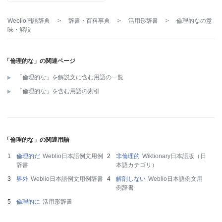
Weblio国語辞典
>
辞書・百科事典
>
活用形辞書
>
倫理的な
の意
味・解説
「倫理的な」の関連ページ
「倫理的な」を解説文に含む用語の一覧
「倫理的な」を含む用語の索引
「倫理的な」の関連用語
倫理的だ
Weblio日本語例文用例
非倫理的
Wiktionary日本語版（日
辞書
本語カテゴリ）
界外
Weblio日本語例文用例辞書
解剖しない
Weblio日本語例文用
例辞書
倫理的に
活用形辞書