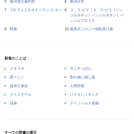
新潟地方裁判所
新潟大学
５β‐フェニルオキソラン‐２‐オン
３，５‐ビス［３，５‐ビス（ベン
ジルオキシ）ベンジルオキシ］ベ
ンジルブロミド
黙祷
新島式コロニー回転受け身
新着のことば
エキスポ
月とすっぽん
図々しい
割れ鍋に綴じ蓋
超加工食品
人間性能
テスクリアル
バイオハッキング
頭身
ディノバルド亜種
すべての辞書の索引