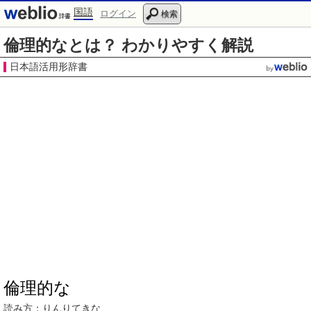
国語
ログイン
検索
倫理的なとは？ わかりやすく解説
日本語活用形辞書
倫理的な
読み方：
りんりてき
な