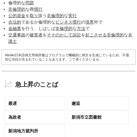
倫理的な
問題
非倫理的
な商
慣行
公的資金
を
取り
扱う
非倫理的
な
実行
合法的
であるか倫理的な
ビジネス
慣行
の
境界
外で
金融業
を行う、しばしば
非倫理的
な
方法
で
交通事故
の
被害者
を
そそのかして
訴訟
を
起こさせる
非倫理的
な
弁
護士
Weblio日本語例文用例辞書はプログラムで機械的に例文を生成しているため、不適
切な項目が含まれていることもあります。ご了承くださいませ。
急上昇のことば
最遅
邂逅
為政者
新潟市立図書館
新潟地方裁判所