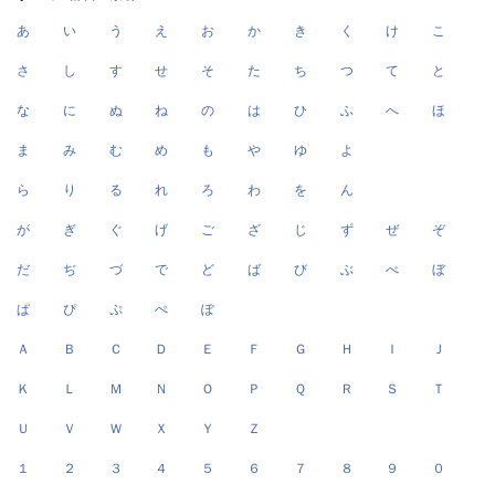
あ
い
う
え
お
か
き
く
け
こ
さ
し
す
せ
そ
た
ち
つ
て
と
な
に
ぬ
ね
の
は
ひ
ふ
へ
ほ
ま
み
む
め
も
や
ゆ
よ
ら
り
る
れ
ろ
わ
を
ん
が
ぎ
ぐ
げ
ご
ざ
じ
ず
ぜ
ぞ
だ
ぢ
づ
で
ど
ば
び
ぶ
べ
ぼ
ぱ
ぴ
ぷ
ぺ
ぽ
Ａ
Ｂ
Ｃ
Ｄ
Ｅ
Ｆ
Ｇ
Ｈ
Ｉ
Ｊ
Ｋ
Ｌ
Ｍ
Ｎ
Ｏ
Ｐ
Ｑ
Ｒ
Ｓ
Ｔ
Ｕ
Ｖ
Ｗ
Ｘ
Ｙ
Ｚ
１
２
３
４
５
６
７
８
９
０