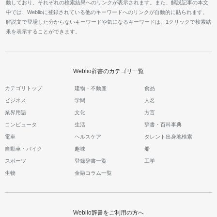
動しており、それぞれの検索結果へのリンクが表示されます。また、解説記事の本文
中では、Weblioに登録されている他のキーワードへのリンクが自動的に貼られます。
解説文で登場した分からないキーワードや気になるキーワードは、1クリックで検索結
果を表示することができます。
Weblio辞書のカテゴリ一覧
カテゴリトップ
建物・不動産
食品
ビジネス
学問
人名
業界用語
文化
方言
コンピュータ
生活
辞書・百科事典
電車
ヘルスケア
タレント出身地検索
自動車・バイク
趣味
船
スポーツ
登録辞書一覧
工学
生物
金融コラム一覧
Weblio辞書をご利用の方へ