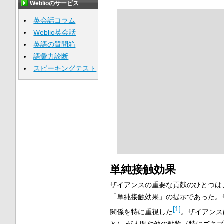
Weblioのサービス
英会話コラム
Weblio英会話
英語の質問箱
語彙力診断
スピーキングテスト
単純接触効果
ザイアンスの重要な貢献のひとつは
「
単純接触効果
」の提示であった。
[1]
関係を特に重視した
。ザイアンス