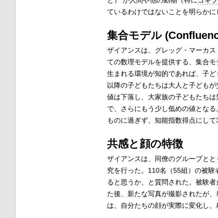
と） が人間や他の動物（特に
ゴキブ
ているわけではないことを明らかに
集合モデル (Confluence
ザイアンスは、グレッグ・マーカス (G
ての数理モデルを提供する、集合モデル 
生まれる環境が知的であれば、子ど
以降の子どもたちは大人と子どもが
値は下落し、大家族の子どもたちは
で、さらにもう少し低めの値となる
ものに過ぎず、知能指数得点にして
共感と顔の特徴
ザイアンスは、同僚のグループとと
究を行った。110名（55組）の被
ると思うか、と質問された。被験者
た後、新たな写真が撮影されたが、
は、自分たちの顔が実際に変化し、