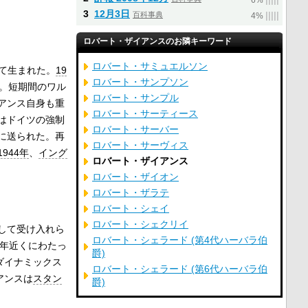
6%
3
12月3日
百科事典
|
|
|
|
|
4%
ロバート・ザイアンスのお隣キーワード
ロバート・サミュエルソン
して生まれた。
19
ロバート・サンプソン
。短期間のワル
ロバート・サンプル
アンス自身も重
ロバート・サーティース
はドイツの強制
ロバート・サーバー
に送られた。再
ロバート・サーヴィス
1944年
、
イング
ロバート・ザイアンス
ロバート・ザイオン
ロバート・ザラテ
ロバート・シェイ
ロバート・シェクリイ
して受け入れら
ロバート・シェラード (第4代ハーバラ伯
0年近くにわたっ
爵)
プ・ダイナミックス
ロバート・シェラード (第6代ハーバラ伯
イアンスは
スタン
爵)