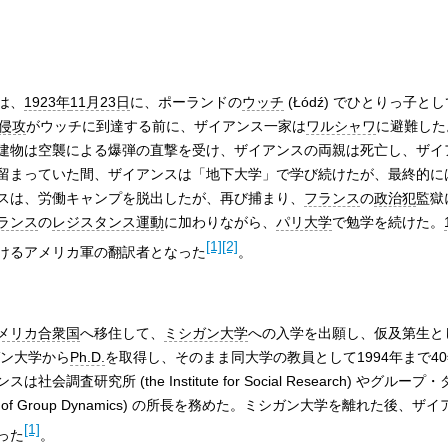
は、
1923年
11月23日
に、ポーランドの
ウッチ
(Łódź) でひとりっ子と
侵攻
がウッチに到達する前に、ザイアンス一家は
ワルシャワ
に避難した
建物は空襲による爆弾の直撃を受け、ザイアンスの両親は死亡し、ザイ
留まっていた間、ザイアンスは「地下大学」で学び続けたが、最終的に
スは、労働キャンプを脱出したが、再び捕まり、
フランス
の
政治犯
監獄
ランス
の
レジスタンス運動
に加わりながら、
パリ大学
で勉学を続けた。
[1]
[2]
けるアメリカ軍の翻訳者となった
。
メリカ合衆国
へ移住して、
ミシガン大学
への入学を出願し、仮及第生と
ン大学から
Ph.D.
を取得し、そのまま同大学の教員として1994年まで4
査研究所 (the Institute for Social Research) やグルー
nter of Group Dynamics) の所長を務めた。ミシガン大学を離れた後、ザ
[1]
った
。