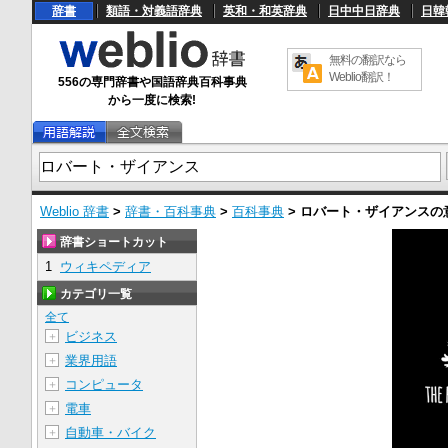
辞書
類語・対義語辞典
英和・和英辞典
日中中日辞典
日韓
無料の翻訳なら
Weblio翻訳！
556の専門辞書や国語辞典百科事典
から一度に検索!
Weblio 辞書
>
辞書・百科事典
>
百科事典
>
ロバート・ザイアンス
の
辞書ショートカット
1
ウィキペディア
カテゴリ一覧
全て
ビジネス
＋
業界用語
＋
コンピュータ
＋
電車
＋
自動車・バイク
＋