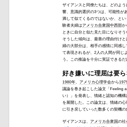
ザイアンスと同僚たちは、どのよう
響、意識的選択の3つは、可能性が
満して似てくるのではないか、とい
験者夫婦は
アメリカ合衆国中西部
か
ときに自分と似た見た目になりそう
そうした傾向は、最善の理由付けと
婦の大部分は、相手の感情に同感し
て表現されるが、2人の人間が同じ
う。この推論を十分に実証できるだ
好き嫌いに理屈は要ら
1980年
、
アメリカ心理学会
から
197
議論を巻き起こした論文「Feeling and 
い）」を発表し、情緒と認知の機構
を展開した。この論文は、情緒の心
に引き戻していった数多くの契機の
ザイアンスは、
アメリカ合衆国
の社