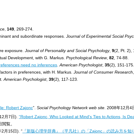
nce
,
149
, 269-274.
dominant and subordinate responses.
Journal of Experimental Social Psy
mere exposure.
Journal of Personality and Social Psychology
,
9
(2, Pt. 2),
ectual Development, with G. Markus.
Psychological Review
,
82
, 74-88.
Preferences need no inferences
.
American Psychologist
,
35
(2), 151-175
-factors in preferences, with H. Markus.
Journal of Consumer Research
t.
American Psychologist
,
39
(2), 117-123.
ile: Robert Zajonc
”.
Social Psychology Network web site
.
2008年12月4
8年12月7日).
“Robert Zajonc, Who Looked at Mind's Ties to Actions, Is De
日
閲覧。
月15日). “
『新版心理学辞典』（平凡社）の「Zajonc」の読み方を知