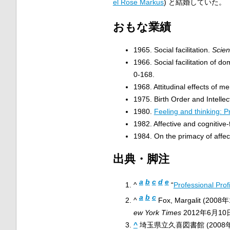
el Rose Markus
) と結婚していた。
おもな業績
1965. Social facilitation.
Scie
1966. Social facilitation of 
0-168.
1968. Attitudinal effects of 
1975. Birth Order and Intell
1980.
Feeling and thinking: 
1982. Affective and cognitive
1984. On the primacy of affec
出典・脚注
a
b
c
d
e
^
“
Professional Prof
a
b
c
^
Fox, Margalit (200
ew York Times
2012年6月10
^
埼玉県立久喜図書館 (2008年2