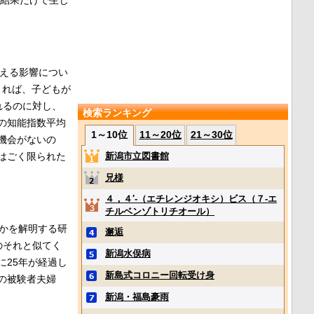
結果だけで生じ
える影響につい
によれば、子どもが
れるのに対し、
検索ランキング
の知能指数平均
1～10位
11～20位
21～30位
機会がないの
はごく限られた
新潟市立図書館
兄様
４，４′‐（エチレンジオキシ）ビス（７‐エ
チルベンゾトリチオール）
かを解明する研
邂逅
のそれと似てく
新潟水俣病
25年が経過し
新島式コロニー回転受け身
の被験者夫婦
新潟・福島豪雨