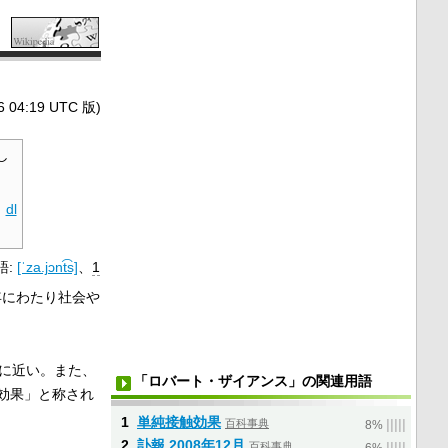
4:19 UTC 版)
し
·
dl
語:
[ˈza.jɔnt͡s]
、
1
年にわたり社会や
に近い。また、
「ロバート・ザイアンス」の関連用語
効果」と称され
1
単純接触効果
百科事典
|
|
|
|
|
8%
2
訃報 2008年12月
百科事典
|
|
|
|
|