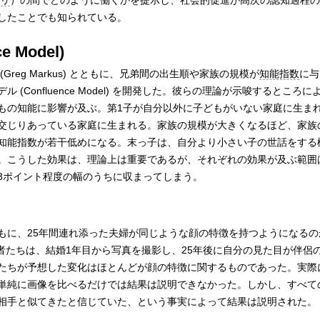
リ
）の間でどのように働くかを提示し、社会的促進が高次の認知過程の
したことでも知られている。
 Model)
reg Markus) とともに、兄弟間の出生順や家族の規模が
知能指数
に与
(Confluence Model) を開発した。彼らの理論が示唆するところ
もの知能に影響が及ぶ。第1子が自分以外に子どもがいない家庭に生ま
交じりあっている家庭に生まれる。家族の規模が大きくなるほど、家族
知能指数が若干低めになる。末っ子は、自分より小さい子の世話をする
。こうした効果は、理論上は重要であるが、それぞれの効果が及ぶ範囲
3ポイント程度の幅のうちに収まってしまう。
もに、25年間連れ添った夫婦が同じような顔の特徴を持つようになるの
験者たちは、結婚1年目から写真を撮影し、25年後に自分の見た目が伴侶
たちが予想した変化はほとんどが顔の特徴に関するものであった。実際に
単純に画像を比べるだけでは結果は説明できなかった。しかし、すべて
相手と似てきたと信じていた、という事実によって結果は説明された。