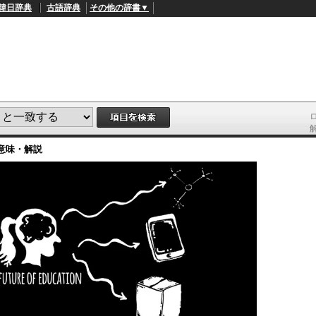
韓日辞典
古語辞典
その他の辞書▼
意味・解説