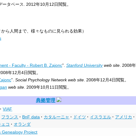
データベース.
2012年10月12日
閲覧。
リから人間まで、様々なものに見られる効果）
s
ent - Faculty - Robert B. Zajonc
”.
Stanford University
web site
. 200
2008年12月4日
閲覧。
Zajonc
”.
Social Psychology Network web site
.
2008年12月4日
閲覧。
igan
web site
.
2009年10月11日
閲覧。
典拠管理
VIAF
フランス
BnF data
カタルーニャ
ドイツ
イスラエル
アメリカ
チェコ
オランダ
 Genealogy Project