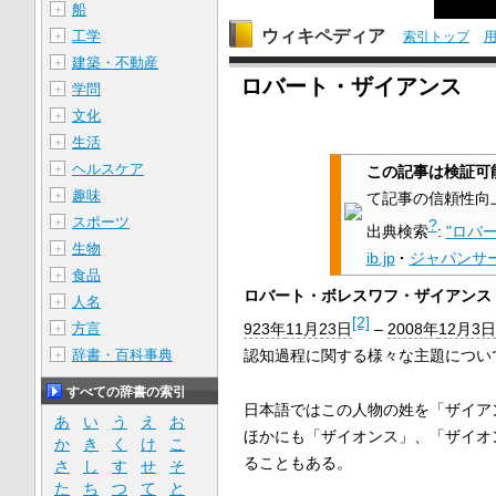
船
＋
ウィキペディア
工学
＋
索引トップ
建築・不動産
＋
ロバート・ザイアンス
学問
＋
文化
＋
生活
＋
ヘルスケア
＋
この記事は検証可
趣味
＋
て記事の信頼性向
スポーツ
＋
?
出典検索
:
"ロバ
生物
＋
ib.jp
·
ジャパンサ
食品
＋
ロバート・ボレスワフ・ザイアンス
人名
＋
[2]
923年
11月23日
–
2008年
12月3日
方言
＋
認知過程に関する様々な主題につい
辞書・百科事典
＋
すべての辞書の索引
日本語ではこの人物の姓を「ザイア
あ
い
う
え
お
ほかにも「ザイオンス」、「ザイオ
か
き
く
け
こ
ることもある。
さ
し
す
せ
そ
た
ち
つ
て
と