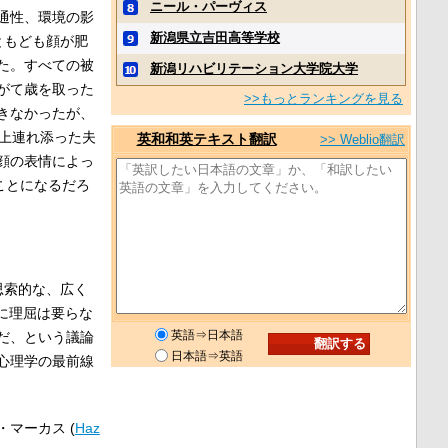
ニール・パーヴィス
通性、環境の影
新潟県立吉田高等学校
ともども顔が肥
た。すべての被
新潟リハビリテーション大学院大学
がて歳を取った
>>もっとランキングを見る
きなかったが、
以上連れ添った夫
英和和英テキスト翻訳
>> Weblio翻訳
顔の表情によっ
ことになるだろ
思索的な、広く
き嫌いに理屈は要らな
英語⇒日本語
だ、という議論
日本語⇒英語
心理学の最前線
マーカス (
Haz