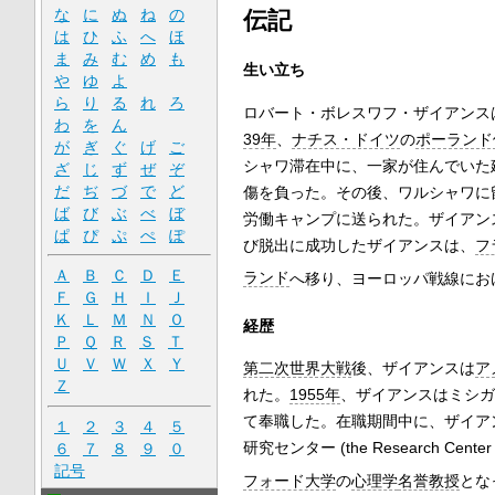
な
に
ぬ
ね
の
伝記
は
ひ
ふ
へ
ほ
ま
み
む
め
も
生い立ち
や
ゆ
よ
ら
り
る
れ
ろ
ロバート・ボレスワフ・ザイアンス
わ
を
ん
39年
、
ナチス・ドイツ
の
ポーランド
が
ぎ
ぐ
げ
ご
シャワ滞在中に、一家が住んでいた
ざ
じ
ず
ぜ
ぞ
だ
ぢ
づ
で
ど
傷を負った。その後、ワルシャワに
ば
び
ぶ
べ
ぼ
労働キャンプに送られた。ザイアン
ぱ
ぴ
ぷ
ぺ
ぽ
び脱出に成功したザイアンスは、
フ
Ａ
Ｂ
Ｃ
Ｄ
Ｅ
ランド
へ移り、ヨーロッパ戦線にお
Ｆ
Ｇ
Ｈ
Ｉ
Ｊ
Ｋ
Ｌ
Ｍ
Ｎ
Ｏ
経歴
Ｐ
Ｑ
Ｒ
Ｓ
Ｔ
Ｕ
Ｖ
Ｗ
Ｘ
Ｙ
第二次世界大戦
後、ザイアンスは
ア
Ｚ
れた。
1955年
、ザイアンスはミシガ
て奉職した。在職期間中に、ザイアンスは社会調
１
２
３
４
５
研究センター (the Research Ce
６
７
８
９
０
記号
フォード大学
の
心理学
名誉教授
とな