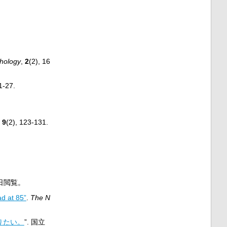
chology
,
2
(2), 16
 1-27.
.
,
9
(2), 123-131.
日
閲覧。
ad at 85”
.
The N
りたい。
”. 国立