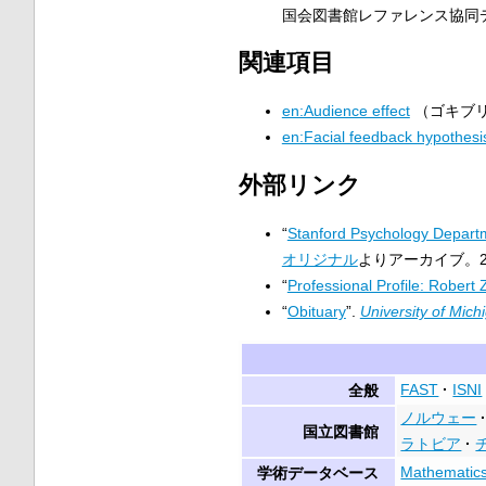
国会図書館レファレンス協同
関連項目
en:Audience effect
（ゴキブ
en:Facial feedback hypothesi
外部リンク
“
Stanford Psychology Departm
オリジナル
よりアーカイブ。
“
Professional Profile: Robert 
“
Obituary
”.
University of Mich
FAST
ISNI
全般
ノルウェー
国立図書館
ラトビア
Mathematics
学術データベース