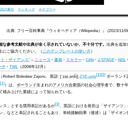
用語の索引
ランキング
カテゴリー
出典: フリー百科事典『ウィキペディア（Wikipedia）』 (2023/11/06 0
能な参考文献や出典が全く示されていないか、不十分です。
出典を追加
上にご協力ください。
（
このテンプレートの使い方
）
ート・ザイアンス"
–
ニュース
·
書籍
·
スカラー
·
CiNii
·
J-STAGE
·
NDL
ーチ
·
TWL
（
2008年12月
）
[1]
[2]
（Robert Bolesław Zajonc、
英語:
[ˈzaɪ.ənt͡s]
ZYE-unts
ポーランド
[1]
）は、
ポーランド
生まれの
アメリカ合衆国
の
社会心理学者
で、数十
て積み上げた業績によって知られている。
[3]
ンス」とする慣用表記があるが
、英語における発音は「ザイアンツ」
ン」などと表記されることもあり、単純接触効果（後述）は「ザイオン