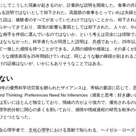
にしてこうした現象が起きるのか、計量的な説明を開発した。食事の共
ある説明ではないとして却下された。高脂肪の食事をとっていれば夫婦
う説は、被験者のすべてが太っていたわけではないことから、却下され
らやってきており、環境の影響も要因としては却下された。人々が、や
な相手を伴侶に選んでいるのではないか、という考えは完全には排除で
はならなかった。科学者たちが同意した説明は、
共感
であった。25年
て一致した感情を持つことができる。人間の感情や感覚は、その多くが
ような感情表現を25年間続けていれば、同じような皺の模様が刻まれる
けの証拠はないが、いかにもありそうなことではある。
ない
9年
の優秀科学功労賞を贈られたザイアンスは、寄稿の要請に応じて、
Thinking: Preferences Need No Inferences（感覚と思考：好
は互いにほとんど独立しており、情緒の方がより強力で、優先されるの
理学的分析に関心の多くを割いており、感情や情緒過程の研究を欧米の
ひとつとなった。
会心理学者で、
文化心理学
における貢献で知られる、ヘイゼル・ローズ・