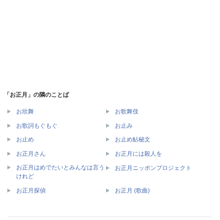
「お正月」の隣のことば
お欣舞
お歌舞伎
お歌詞もぐもぐ
お止み
お止め
お止め鮎秘文
お正月さん
お正月には殺人を
お正月はめでたいとみんなは言う
お正月ニッポンプロジェクト
けれど
お正月探偵
お正月 (歌曲)