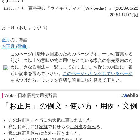
出典: フリー百科事典『ウィキペディア（Wikipedia）』 (2013/05/22
20:51 UTC 版)
お正月
（おしょうがつ）
正月
の丁寧語
お正月 (歌曲)
このページは
曖昧さ回避のためのページ
です。一つの言葉や名
前が二つ以上の意味や物に用いられている場合の水先案内のた
めに、異なる用法を一覧にしてあります。お探しの用語に一番
近い記事を選んで下さい。
このページへリンクしているページ
を見つけたら、リンクを適切な項目に張り替えて下さい。
Weblio日本語例文用例辞書
「お正月」の例文・使い方・用例・文例
このお正月、
本当に
お天気
に
恵まれました
私はお正月には
家族
でおせちや
お雑煮
を
食べ
る。
私は
お正月休み
に
海外へ
行きました
。
私は、お正月に
おせち料理
を
食べます
。