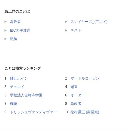
急上昇のことば
為政者
スレイヤーズ_(アニメ)
IBC岩手放送
テスト
黙祷
ことば検索ランキング
姉とボイン
マートルコービン
チョレイ
邂逅
学校法人吉祥寺学園
オーダー
確認
為政者
トリッシュヴァンディヴァー
松村謙三 (実業家)