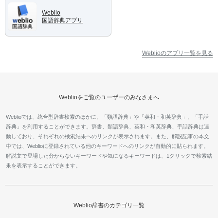
Weblio
国語辞典アプリ
Weblioのアプリ一覧を見る
Weblioをご覧のユーザーのみなさまへ
Weblioでは、統合型辞書検索のほかに、「類語辞典」や「英和・和英辞典」、「手話
辞典」を利用することができます。辞書、類語辞典、英和・和英辞典、手話辞典は連
動しており、それぞれの検索結果へのリンクが表示されます。また、解説記事の本文
中では、Weblioに登録されている他のキーワードへのリンクが自動的に貼られます。
解説文で登場した分からないキーワードや気になるキーワードは、1クリックで検索結
果を表示することができます。
Weblio辞書のカテゴリ一覧