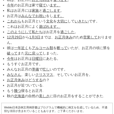
今年
のお正月は家で
寝て
い
ます。
私はお正月には
家族
と
過ごします
。
お正月は
みんなで
お祝い
をし
ます。
これから
もお正月という
文化
を
大切に
して
いきたい
です。
これはお正月によく
遊ばれ
ます。
このようにして
私たち
はお正月を
過ごした
。
12月29日
から
1月3日
までは、
お正月休み
のため
営業して
おりませ
ん。
彼は
一年
近く
も
アルコール類
を
断って
いたが、お正月の頃に禁を
破って
また
元に
戻って
しまった。
今年
はお正月は
日曜日
にあたる。
もうすぐお正月です。
みんなお正月の
準備
で
忙し
いのです。
みなさん
、楽しい
クリスマス
、そしていいお正月を。
お正月休み
は
どうする
の？
お正月が近づいている.
もう
幾つ
寝るとお正月.
秋の
北海道
の自然の
美しさ
に目のお正月をすることができた.
Weblio日本語例文用例辞書はプログラムで機械的に例文を生成しているため、不適
切な項目が含まれていることもあります。ご了承くださいませ。