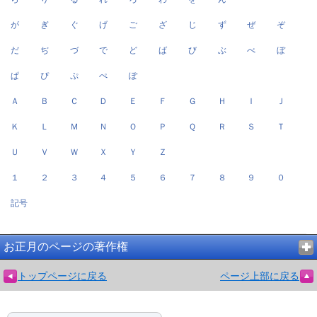
が
ぎ
ぐ
げ
ご
ざ
じ
ず
ぜ
ぞ
だ
ぢ
づ
で
ど
ば
び
ぶ
べ
ぼ
ぱ
ぴ
ぷ
ぺ
ぽ
Ａ
Ｂ
Ｃ
Ｄ
Ｅ
Ｆ
Ｇ
Ｈ
Ｉ
Ｊ
Ｋ
Ｌ
Ｍ
Ｎ
Ｏ
Ｐ
Ｑ
Ｒ
Ｓ
Ｔ
Ｕ
Ｖ
Ｗ
Ｘ
Ｙ
Ｚ
１
２
３
４
５
６
７
８
９
０
記号
お正月のページの著作権
トップページに戻る
ページ上部に戻る