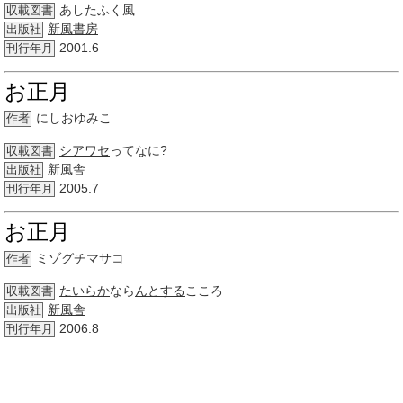
あしたふく風
収載図書
新風
書房
出版社
2001.6
刊行年月
お正月
にしおゆみこ
作者
シアワセ
ってなに?
収載図書
新風舎
出版社
2005.7
刊行年月
お正月
ミゾグチマサコ
作者
たいらか
なら
んとする
こころ
収載図書
新風舎
出版社
2006.8
刊行年月