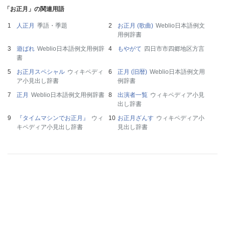
「お正月」の関連用語
人正月
季語・季題
お正月 (歌曲)
Weblio日本語例文
用例辞書
遊ばれ
Weblio日本語例文用例辞
もやがて
四日市市四郷地区方言
書
お正月スペシャル
ウィキペディ
正月 (旧暦)
Weblio日本語例文用
ア小見出し辞書
例辞書
正月
Weblio日本語例文用例辞書
出演者一覧
ウィキペディア小見
出し辞書
『タイムマシンでお正月』
ウィ
お正月ざんす
ウィキペディア小
キペディア小見出し辞書
見出し辞書