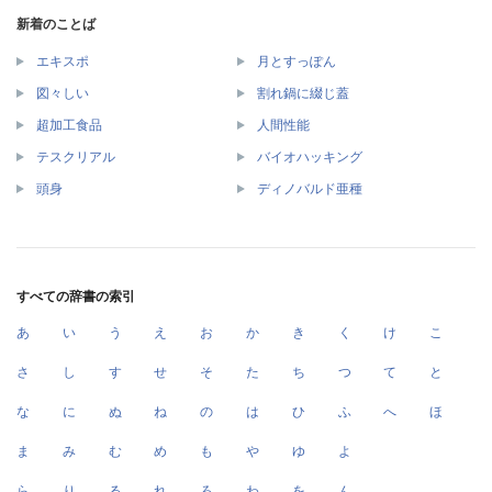
新着のことば
エキスポ
月とすっぽん
図々しい
割れ鍋に綴じ蓋
超加工食品
人間性能
テスクリアル
バイオハッキング
頭身
ディノバルド亜種
すべての辞書の索引
あ
い
う
え
お
か
き
く
け
こ
さ
し
す
せ
そ
た
ち
つ
て
と
な
に
ぬ
ね
の
は
ひ
ふ
へ
ほ
ま
み
む
め
も
や
ゆ
よ
ら
り
る
れ
ろ
わ
を
ん