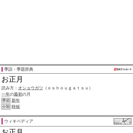
季語・季題辞典
お正月
読み方：
オショウガツ
（ｏｓｈｏｕｇａｔｓｕ）
一年
の
最初
の月
新年
季節
時候
分類
ウィキペディア
お正月