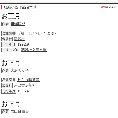
短編小説作品名辞典
お正月
川端康成
作者
反橋
・しぐれ・
たまゆら
収載図書
講談社
出版社
1992.9
刊行年月
講談社文芸文庫
シリーズ名
お正月
大庭みな子
作者
わらべ唄
夢譚
収載図書
河出書房新社
出版社
1995.4
刊行年月
お正月
吉田
麻由美
作者