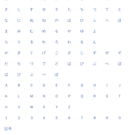
さ
し
す
せ
そ
た
ち
つ
て
と
な
に
ぬ
ね
の
は
ひ
ふ
へ
ほ
ま
み
む
め
も
や
ゆ
よ
ら
り
る
れ
ろ
わ
を
ん
が
ぎ
ぐ
げ
ご
ざ
じ
ず
ぜ
ぞ
だ
ぢ
づ
で
ど
ば
び
ぶ
べ
ぼ
ぱ
ぴ
ぷ
ぺ
ぽ
Ａ
Ｂ
Ｃ
Ｄ
Ｅ
Ｆ
Ｇ
Ｈ
Ｉ
Ｊ
Ｋ
Ｌ
Ｍ
Ｎ
Ｏ
Ｐ
Ｑ
Ｒ
Ｓ
Ｔ
Ｕ
Ｖ
Ｗ
Ｘ
Ｙ
Ｚ
１
２
３
４
５
６
７
８
９
０
記号