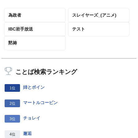
為政者
スレイヤーズ_(アニメ)
IBC岩手放送
テスト
黙祷
ことば検索ランキング
姉とボイン
1位
マートルコービン
2位
チョレイ
3位
邂逅
4位