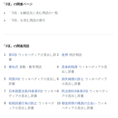
「3項」の関連ページ
「3項」を解説文に含む用語の一覧
「3項」を含む用語の索引
「3項」の関連用語
第3項
ウィキペディア小見出し辞
使用
特許用語
書
漸化式
算数・数学用語
具体的指揮
ウィキペディア小見
出し辞書
同第3項
ウィキペディア小見出し
損失補償の訴え
ウィキペディア
辞書
小見出し辞書
日本国憲法第29条第3項
ウィキペ
民法第818条第3項
ウィキペディ
ディア小見出し辞書
ア小見出し辞書
租税回避行為の防止
ウィキペデ
都道府県の職員の立会い
ウィキ
ィア小見出し辞書
ペディア小見出し辞書