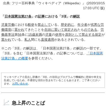
出典: フリー百科事典『ウィキペディア（Wikipedia）』 (2020/10/15
17:03 UTC 版)
「
日本国憲法第27条
」の
記事
における「3項」の
解説
児童労働
における
酷使
を
禁止して
いる。
歴史的に
、
年少者
が
劣悪な
労
働環境
に
置かれ
てきたことを
念頭に置いて
規定され
たも
のである
。
労
働基準法
第
56
条に
15歳
未満
の
児童
の
使用
を
原則として
禁止する
規定
が
置かれ
ている。
私人
間にも
直接適用
があるとされている。
※この「3項」の解説は、「日本国憲法第27条」の解説の一部です。
「3項」を含む「日本国憲法第27条」の記事については、
「日本国憲
法第27条」の概要
を参照ください。
ウィキペディア小見出し辞書の「3項」の項目はプログラムで機械的に意味や本文を
生成しているため、不適切な項目が含まれていることもあります。ご了承ください
ませ。
お問い合わせ
。
急上昇のことば