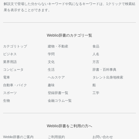
解説文で登場した分からないキーワードや気になるキーワードは、1クリックで検索結
果を表示することができます。
Weblio辞書のカテゴリ一覧
カテゴリトップ
建物・不動産
食品
ビジネス
学問
人名
業界用語
文化
方言
コンピュータ
生活
辞書・百科事典
電車
ヘルスケア
タレント出身地検索
自動車・バイク
趣味
船
スポーツ
登録辞書一覧
工学
生物
金融コラム一覧
Weblio辞書をご利用の方へ
Weblio辞書のご案内
ご利用規約
お問い合わせ