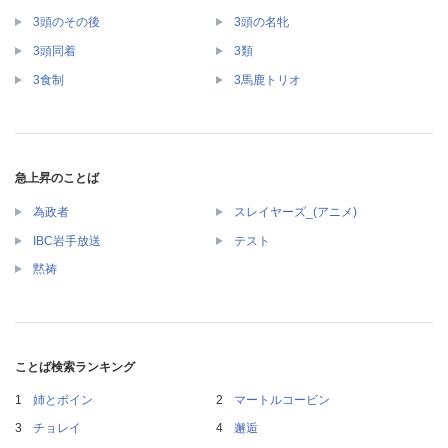
3頭のその後
3頭の名牝
3頭同着
3類
3食制
3馬鹿トリオ
急上昇のことば
為政者
スレイヤーズ_(アニメ)
IBC岩手放送
テスト
黙祷
ことば検索ランキング
姉とボイン
マートルコービン
チョレイ
邂逅