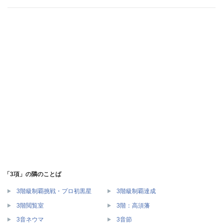
「3項」の隣のことば
3階級制覇挑戦・プロ初黒星
3階級制覇達成
3階閲覧室
3階：高須藩
3音ネウマ
3音節