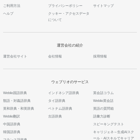
ご利用方法
プライバシーポリシー
サイトマップ
ヘルプ
クッキー・アクセスデータ
について
運営会社の紹介
運営会社サイト
会社情報
採用情報
ウェブリオのサービス
Weblio国語辞典
インドネシア語辞典
英会話コラム
類語・対義語辞典
タイ語辞典
Weblio英会話
英和辞典・和英辞典
ベトナム語辞典
英語の質問箱
Weblio翻訳
古語辞典
語彙力診断
中国語辞典
スピーキングテスト
韓国語辞典
キャリジェネ～生成AIスク
ール・AIスキルでキャリア
フランス語辞典