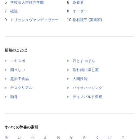
学校法人吉祥寺学園
為政者
確認
オーダー
トリッシュヴァンディヴァー
松村謙三 (実業家)
新着のことば
エキスポ
月とすっぽん
図々しい
割れ鍋に綴じ蓋
超加工食品
人間性能
テスクリアル
バイオハッキング
頭身
ディノバルド亜種
すべての辞書の索引
あ
い
う
え
お
か
き
く
け
こ