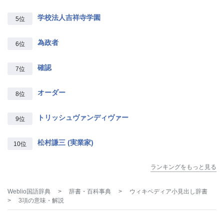
学校法人吉祥寺学園
5位
為政者
6位
確認
7位
オーダー
8位
トリッシュヴァンディヴァー
9位
松村謙三 (実業家)
10位
ランキングをもっと見る
Weblio国語辞典
>
辞書・百科事典
>
ウィキペディア小見出し辞書
>
3項
の意味・解説