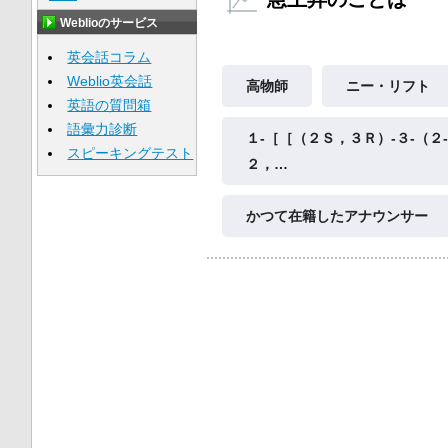
Weblioのサービス
英会話コラム
Weblio英会話
高物師
ニー・リフト
英語の質問箱
語彙力診断
１‐［［（２Ｓ，３Ｒ）‐３‐（２
スピーキングテスト
２，…
かつて在籍したアナウンサー