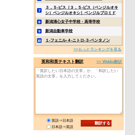
３，５‐ビス［３，５‐ビス（ベンジルオキ
シ）ベンジルオキシ］ベンジルブロミド
新潟清心女子中学校・高等学校
新潟自動車学校
１‐フェニル‐４‐ニトロ‐３‐ペンタノン
>>もっとランキングを見る
英和和英テキスト翻訳
>> Weblio翻訳
英語⇒日本語
日本語⇒英語