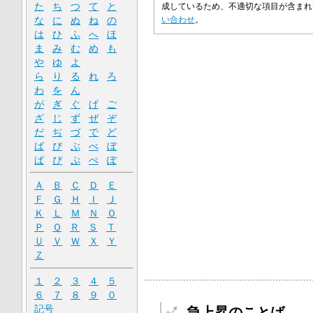
た
ち
つ
て
と
成しているため、不適切な項目が含ま
な
に
ぬ
ね
の
い合わせ
。
は
ひ
ふ
へ
ほ
ま
み
む
め
も
や
ゆ
よ
ら
り
る
れ
ろ
わ
を
ん
が
ぎ
ぐ
げ
ご
ざ
じ
ず
ぜ
ぞ
だ
ぢ
づ
で
ど
ば
び
ぶ
べ
ぼ
ぱ
ぴ
ぷ
ぺ
ぽ
Ａ
Ｂ
Ｃ
Ｄ
Ｅ
Ｆ
Ｇ
Ｈ
Ｉ
Ｊ
Ｋ
Ｌ
Ｍ
Ｎ
Ｏ
Ｐ
Ｑ
Ｒ
Ｓ
Ｔ
Ｕ
Ｖ
Ｗ
Ｘ
Ｙ
Ｚ
１
２
３
４
５
６
７
８
９
０
記号
急上昇のことば