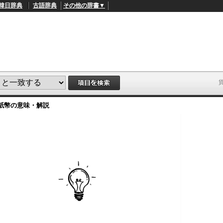
韓日辞典
古語辞典
その他の辞書▼
紙幣
の意味・解説