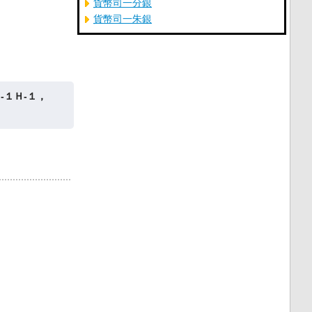
貨幣司一分銀
貨幣司一朱銀
‐１Ｈ‐１，