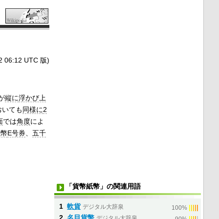
6:12 UTC 版)
が
縦に
浮かび上
おいても
同様に
2
面
では
角度
によ
紙幣
E号券
、
五千
「貨幣紙幣」の関連用語
1
軟貨
デジタル大辞泉
|
|
|
|
|
100%
2
名目貨幣
デジタル大辞泉
|
|
|
|
|