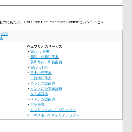
たり、GNU Free Documentation Licenseというライセン
｜
学問
典
ウェブリオのサービス
・
Weblio 辞書
・
類語・対義語辞典
・
英和辞典・和英辞典
・
Weblio翻訳
・
日中中日辞典
・
日韓韓日辞典
・
フランス語辞典
・
インドネシア語辞典
・
タイ語辞典
・
ベトナム語辞典
・
古語辞典
・
キャリジェネ～生成AIスクー
ル・AIスキルでキャリアアップ～