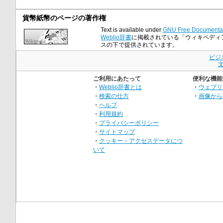
貨幣紙幣のページの著作権
Text is available under
GNU Free Documentat
Weblio辞書
に掲載されている「ウィキペディア小
スの下で提供されています。
ビジ
ご利用にあたって
便利な機能
・
Weblio辞書とは
・
ウェブリ
・
検索の仕方
・
画像から
・
ヘルプ
・
利用規約
・
プライバシーポリシー
・
サイトマップ
・
クッキー・アクセスデータにつ
いて