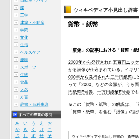
自動車・バイク
＋
船
＋
ウィキペディア小見出し辞書
工学
＋
建築・不動産
＋
貨幣・紙幣
学問
＋
文化
＋
生活
＋
「
潜像
」の
記事
における「貨幣・紙
ヘルスケア
＋
趣味
＋
2000年から
発行され
た
五百円
ニッケ
スポーツ
＋
がる
潜像
が
仕込まれ
ている。
イギリ
生物
＋
000年から
発行され
た
二千円紙幣
に
食品
＋
って「
2000
」などの
金額
が、
うら面
人名
＋
円紙幣
E号券
、
一万円紙幣
E号券
でも
方言
＋
※この「貨幣・紙幣」の解説は、「
辞書・百科事典
＋
「貨幣・紙幣」を含む「潜像」の記
すべての辞書の索引
あ
い
う
え
お
か
き
く
け
こ
さ
し
す
せ
そ
ウィキペディア小見出し辞書の「貨幣紙