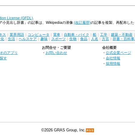
ion License (GFDL)
.
見出し辞書」の記事は、Wikipediaの潜像
(改訂履歴)
の記事を複製、再配布したものにあ
ネス
｜
業界用語
｜
コンピュータ
｜
電車
｜
自動車・バイク
｜
船
｜
工学
｜
建築・不動産
文化
｜
生活
｜
ヘルスケア
｜
趣味
｜
スポーツ
｜
生物
｜
食品
｜
人名
｜
方言
｜
辞書・百科事
お問合せ・ご要望
会社概要
オのアプリ
・
お問い合わせ
・
公式企業ページ
探す
・
会社情報
・
採用情報
©2026 GRAS Group, Inc.
RSS