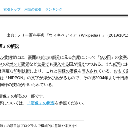
索引トップ
用語の索引
ランキング
出典: フリー百科事典『ウィキペディア（Wikipedia）』 (2019/10/12 0
幣」の
解説
ル黄銅
貨には、
裏面
の
ゼロ
の
部分
に見る
角度
によって「
500円
」の
文字
ス
の2
ポンド
硬貨
など
世界で
も
導入する
国が
増え
つつある。また
紙幣
に
は高度な
印刷技術
により、これと
同様の
潜像
を
導入され
ている。
おもて
は「
NIPPON
」の
文字
が
浮かび
あがるもので、
その後
2004年
より
千円
同様の技術
が
用いられ
ている。
潜像」の解説の一部です。
事については、
「潜像」の概要
を参照ください。
幣」の項目はプログラムで機械的に意味や本文を生