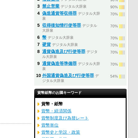
90%
3
禁止営業
デジタル大辞泉
|
|
|
|
|
90%
4
偽造通貨等収得罪
デジタル大辞
|
|
|
|
|
70%
泉
5
収得後知情行使等罪
デジタル
|
|
|
|
|
70%
大辞泉
6
幣
デジタル大辞泉
|
|
|
|
|
70%
7
硬貨
デジタル大辞泉
|
|
|
|
|
70%
8
通貨偽造及び行使等罪
デジタ
|
|
|
|
|
70%
ル大辞泉
9
通貨偽造等準備罪
デジタル大辞
|
|
|
|
|
70%
泉
10
外国通貨偽造及び行使等罪
デ
|
|
|
|
|
54%
ジタル大辞泉
貨幣紙幣のお隣キーワード
貨幣・紙幣
貨幣・経済関係
貨幣制度及び為替レート
貨幣単位
貨幣史と学説・政策