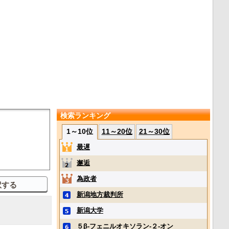
検索ランキング
1～10位
11～20位
21～30位
最遅
邂逅
為政者
新潟地方裁判所
新潟大学
５β‐フェニルオキソラン‐２‐オン