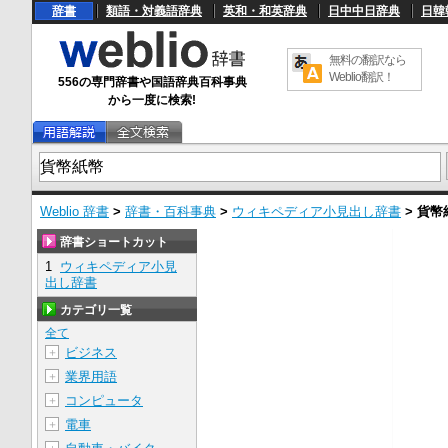
辞書
類語・対義語辞典
英和・和英辞典
日中中日辞典
日韓
無料の翻訳なら
Weblio翻訳！
556の専門辞書や国語辞典百科事典
から一度に検索!
Weblio 辞書
>
辞書・百科事典
>
ウィキペディア小見出し辞書
>
貨幣
辞書ショートカット
1
ウィキペディア小見
出し辞書
カテゴリ一覧
全て
ビジネス
＋
業界用語
＋
コンピュータ
＋
電車
＋