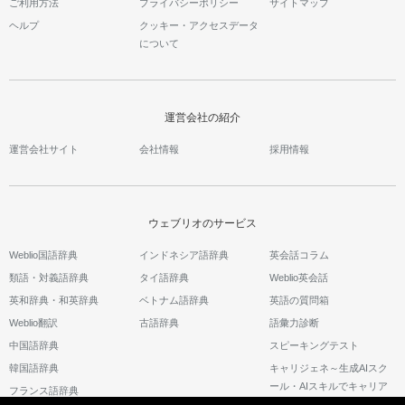
ご利用方法
プライバシーポリシー
サイトマップ
ヘルプ
クッキー・アクセスデータ
について
運営会社の紹介
運営会社サイト
会社情報
採用情報
ウェブリオのサービス
Weblio国語辞典
インドネシア語辞典
英会話コラム
類語・対義語辞典
タイ語辞典
Weblio英会話
英和辞典・和英辞典
ベトナム語辞典
英語の質問箱
Weblio翻訳
古語辞典
語彙力診断
中国語辞典
スピーキングテスト
韓国語辞典
キャリジェネ～生成AIスク
ール・AIスキルでキャリア
フランス語辞典
アップ～