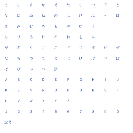
さ
し
す
せ
そ
た
ち
つ
て
と
な
に
ぬ
ね
の
は
ひ
ふ
へ
ほ
ま
み
む
め
も
や
ゆ
よ
ら
り
る
れ
ろ
わ
を
ん
が
ぎ
ぐ
げ
ご
ざ
じ
ず
ぜ
ぞ
だ
ぢ
づ
で
ど
ば
び
ぶ
べ
ぼ
ぱ
ぴ
ぷ
ぺ
ぽ
Ａ
Ｂ
Ｃ
Ｄ
Ｅ
Ｆ
Ｇ
Ｈ
Ｉ
Ｊ
Ｋ
Ｌ
Ｍ
Ｎ
Ｏ
Ｐ
Ｑ
Ｒ
Ｓ
Ｔ
Ｕ
Ｖ
Ｗ
Ｘ
Ｙ
Ｚ
１
２
３
４
５
６
７
８
９
０
記号