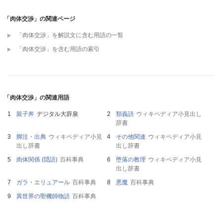
「肉体交渉」の関連ページ
「肉体交渉」を解説文に含む用語の一覧
「肉体交渉」を含む用語の索引
「肉体交渉」の関連用語
親子丼
デジタル大辞泉
類義語
ウィキペディア小見出し
辞書
脚注・出典
ウィキペディア小見
その他関連
ウィキペディア小見
出し辞書
出し辞書
肉体関係 (隠語)
百科事典
堕落の教理
ウィキペディア小見
出し辞書
ガラ・エリュアール
百科事典
悪魔
百科事典
異世界の聖機師物語
百科事典