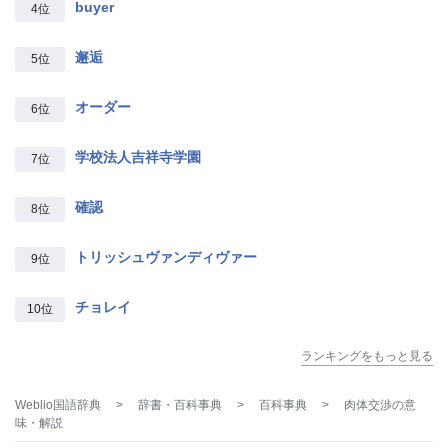
buyer
4位
邂逅
5位
オーダー
6位
学校法人吉祥寺学園
7位
確認
8位
トリッシュヴァンディヴァー
9位
チョレイ
10位
ランキングをもっと見る
Weblio国語辞典
>
辞書・百科事典
>
百科事典
>
肉体交渉
の意
味・解説