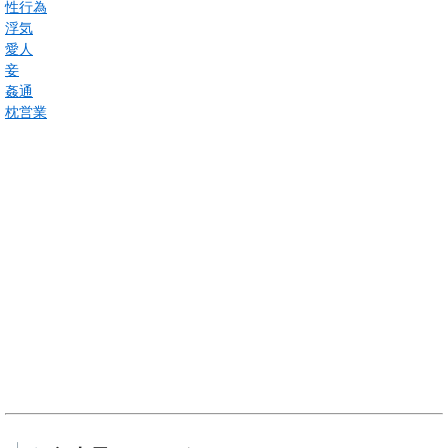
性行為
浮気
愛人
妾
姦通
枕営業