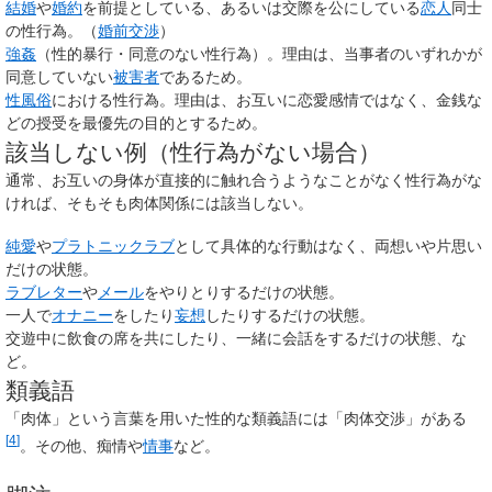
結婚
や
婚約
を前提としている、あるいは交際を公にしている
恋人
同士
の性行為。（
婚前交渉
）
強姦
（性的暴行・同意のない性行為）。理由は、当事者のいずれかが
同意していない
被害者
であるため。
性風俗
における性行為。理由は、お互いに恋愛感情ではなく、金銭な
どの授受を最優先の目的とするため。
該当しない例（性行為がない場合）
通常、お互いの身体が直接的に触れ合うようなことがなく性行為がな
ければ、そもそも肉体関係には該当しない。
純愛
や
プラトニックラブ
として具体的な行動はなく、両想いや片思い
だけの状態。
ラブレター
や
メール
をやりとりするだけの状態。
一人で
オナニー
をしたり
妄想
したりするだけの状態。
交遊中に飲食の席を共にしたり、一緒に会話をするだけの状態、な
ど。
類義語
「肉体」という言葉を用いた性的な類義語には「肉体交渉」がある
[
4
]
。その他、痴情や
情事
など。