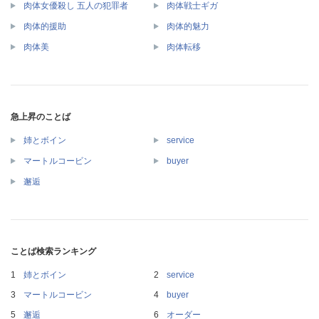
肉体女優殺し 五人の犯罪者
肉体戦士ギガ
肉体的援助
肉体的魅力
肉体美
肉体転移
急上昇のことば
姉とボイン
service
マートルコービン
buyer
邂逅
ことば検索ランキング
姉とボイン
service
マートルコービン
buyer
邂逅
オーダー