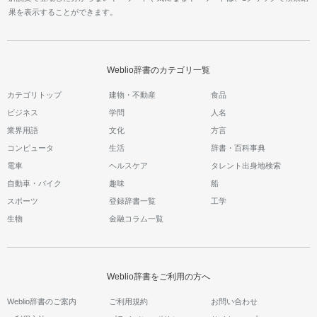
果を表示することができます。
Weblio辞書のカテゴリ一覧
カテゴリトップ
建物・不動産
食品
ビジネス
学問
人名
業界用語
文化
方言
コンピュータ
生活
辞書・百科事典
電車
ヘルスケア
タレント出身地検索
自動車・バイク
趣味
船
スポーツ
登録辞書一覧
工学
生物
金融コラム一覧
Weblio辞書をご利用の方へ
Weblio辞書のご案内
ご利用規約
お問い合わせ