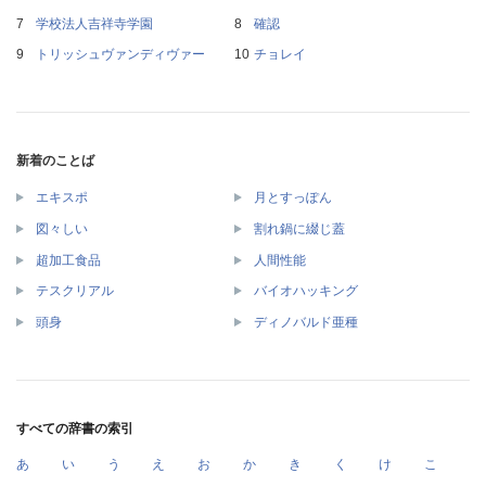
学校法人吉祥寺学園
確認
トリッシュヴァンディヴァー
チョレイ
新着のことば
エキスポ
月とすっぽん
図々しい
割れ鍋に綴じ蓋
超加工食品
人間性能
テスクリアル
バイオハッキング
頭身
ディノバルド亜種
すべての辞書の索引
あ
い
う
え
お
か
き
く
け
こ