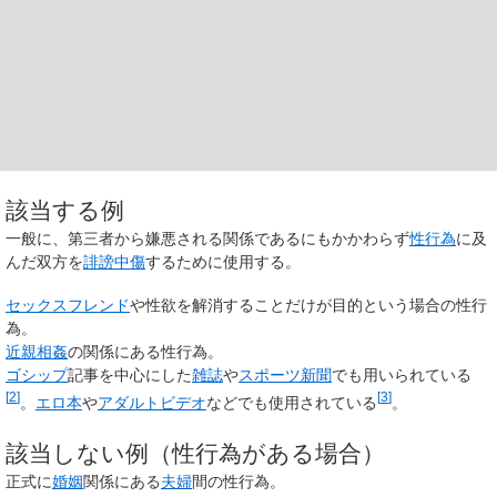
該当する例
一般に、第三者から嫌悪される関係であるにもかかわらず
性行為
に及
んだ双方を
誹謗中傷
するために使用する。
セックスフレンド
や性欲を解消することだけが目的という場合の性行
為。
近親相姦
の関係にある性行為。
ゴシップ
記事を中心にした
雑誌
や
スポーツ新聞
でも用いられている
[
2
]
[
3
]
。
エロ本
や
アダルトビデオ
などでも使用されている
。
該当しない例（性行為がある場合）
正式に
婚姻
関係にある
夫婦
間の性行為。