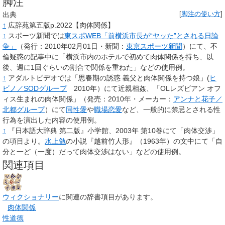
脚注
出典
[
脚注の使い方
]
↑
広辞苑第五版p.2022【肉体関係】
↑
スポーツ新聞では
東スポWEB「前横浜市長が“ヤッた”とされる日論
争」
（発行：2010年02月01日・新聞：
東京スポーツ新聞
）にて、不
倫疑惑の記事中に「横浜市内のホテルで初めて肉体関係を持ち、以
後、週に1回ぐらいの割合で関係を重ねた」などの使用例。
↑
アダルトビデオでは「思春期の誘惑 義父と肉体関係を持つ娘」(
ヒ
ビノ／SODグループ
2010年）にて近親相姦、「OLレズビアン オフ
ィス生まれの肉体関係」（発売：2010年・メーカー：
アンナと花子／
北都グループ
）にて
同性愛
や
職場恋愛
など、一般的に禁忌とされる性
行為を演出した内容の使用例。
↑
『日本語大辞典 第二版』小学館、2003年 第10巻にて「肉体交渉」
の項目より。
水上勉
の小説『越前竹人形』（1963年）の文中にて「自
分と一ど（一度）だって肉体交渉はない」などの使用例。
関連項目
ウィクショナリー
に関連の辞書項目があります。
肉体関係
性道徳