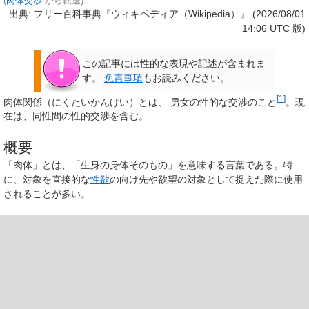
(
肉体交渉
から転送)
出典: フリー百科事典『ウィキペディア（Wikipedia）』 (2026/08/01
14:06 UTC 版)
この記事には
性的な表現や記述
が含まれま
す。
免責事項
もお読みください。
[
1
]
肉体関係
（にくたいかんけい）とは、 男女の性的な交渉のこと
。現
在は、同性間の性的交渉を含む。
概要
「肉体」とは、「生身の身体そのもの」を意味する言葉である。特
に、対象を直接的な
性欲
の向け先や欲望の対象として捉えた際に使用
されることが多い。