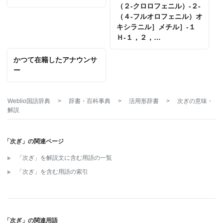
（２‐クロロフェニル）‐２‐
（４‐フルオロフェニル）オ
キシラニル］メチル］‐１
Ｈ‐１，２，…
かつて在籍したアナウンサ
ー
Weblio国語辞典
>
辞書・百科事典
>
活用形辞書
>
次ぎ
の意味・
解説
「次ぎ」の関連ページ
「次ぎ」を解説文に含む用語の一覧
「次ぎ」を含む用語の索引
「次ぎ」の関連用語