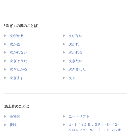
「次ぎ」の隣のことば
次がせる
次がない
次がぬ
次がれ
次がれない
次がれる
次ぎそうだ
次ぎたい
次ぎたがる
次ぎました
次ぎます
次ぐ
急上昇のことば
高物師
ニー・リフト
１‐［［（２Ｓ，３Ｒ）‐３‐（２‐
反映
クロロフェニル）‐２‐（４‐フルオ