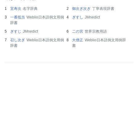
宜寿次
名字辞典
御次ぎ次ぎ
丁寧表現辞書
一番抵当
Weblio日本語例文用例
ぎすし
JMnedict
辞書
ぎすじ
JMnedict
二の宮
世界宗教用語
召し次ぎ
Weblio日本語例文用例
大僧正
Weblio日本語例文用例辞
辞書
書