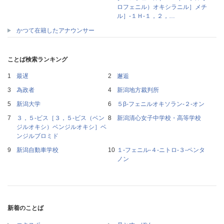
ロフェニル）オキシラニル］メチ
ル］‐１Ｈ‐１，２，…
かつて在籍したアナウンサー
ことば検索ランキング
最遅
邂逅
為政者
新潟地方裁判所
新潟大学
５β‐フェニルオキソラン‐２‐オン
３，５‐ビス［３，５‐ビス（ベン
新潟清心女子中学校・高等学校
ジルオキシ）ベンジルオキシ］ベ
ンジルブロミド
新潟自動車学校
１‐フェニル‐４‐ニトロ‐３‐ペンタ
ノン
新着のことば