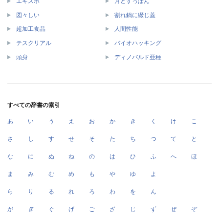
エキスポ
月とすっぽん
図々しい
割れ鍋に綴じ蓋
超加工食品
人間性能
テスクリアル
バイオハッキング
頭身
ディノバルド亜種
すべての辞書の索引
あ
い
う
え
お
か
き
く
け
こ
さ
し
す
せ
そ
た
ち
つ
て
と
な
に
ぬ
ね
の
は
ひ
ふ
へ
ほ
ま
み
む
め
も
や
ゆ
よ
ら
り
る
れ
ろ
わ
を
ん
が
ぎ
ぐ
げ
ご
ざ
じ
ず
ぜ
ぞ