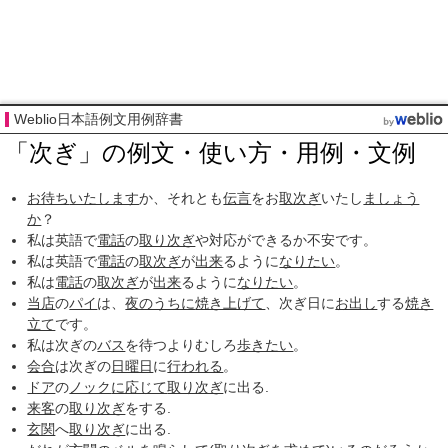
Weblio日本語例文用例辞書
「次ぎ」の例文・使い方・用例・文例
お待ち
いたします
か、それとも
伝言
をお
取次ぎ
いたし
ましょう
か
？
私は英語で
電話
の
取り次ぎ
や対応ができるか不安です。
私は英語で
電話
の
取次ぎ
が
出来
るように
なりたい
。
私は
電話
の
取次ぎ
が
出来
るように
なりたい
。
当店
の
パイ
は、
夜のうちに
焼き上げて
、次ぎ日に
お出し
する
焼き
立て
です。
私は次ぎの
バス
を待つよりむしろ
歩きたい
。
会合
は次ぎの
日曜日
に
行われる
。
ドア
の
ノック
に応じて
取り次ぎ
に出る.
来客
の
取り次ぎ
をする.
玄関
へ
取り次ぎ
に出る.