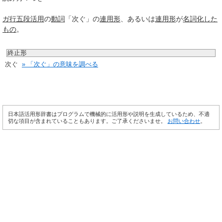
ガ行
五段活用
の
動詞
「次ぐ」の
連用形
、あるいは
連用形
が
名詞化
した
もの
。
終止形
次ぐ
» 「次ぐ」の意味を調べる
日本語活用形辞書はプログラムで機械的に活用形や説明を生成しているため、不適
切な項目が含まれていることもあります。ご了承くださいませ。
お問い合わせ
。