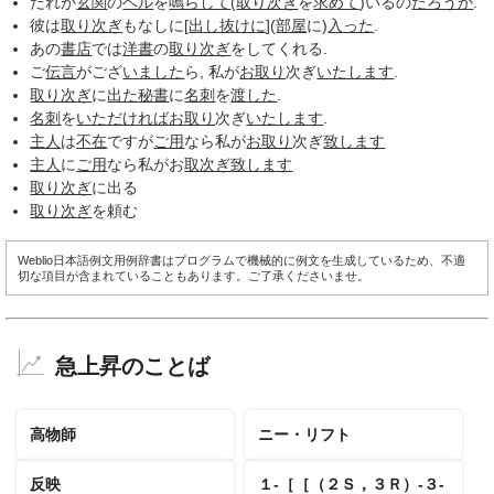
だれが
玄関
の
ベル
を
鳴らして
(
取り次ぎ
を
求めて
)いるの
だろうか
.
彼は
取り次ぎ
もなしに[
出し抜けに
](
部屋
に)
入った
.
あの
書店
では
洋書
の
取り次ぎ
をしてくれる.
ご
伝言
がござ
いました
ら, 私が
お取り
次ぎ
いたします
.
取り次ぎ
に
出た
秘書
に
名刺
を
渡した
.
名刺
を
いただければ
お取り
次ぎ
いたします
.
主人
は
不在
ですが
ご用
なら私が
お取り
次ぎ
致します
主人
に
ご用
なら私がお
取次ぎ
致します
取り次ぎ
に出る
取り次ぎ
を頼む
Weblio日本語例文用例辞書はプログラムで機械的に例文を生成しているため、不適
切な項目が含まれていることもあります。ご了承くださいませ。
急上昇のことば
高物師
ニー・リフト
反映
１‐［［（２Ｓ，３Ｒ）‐３‐